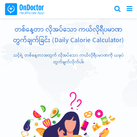
တစ်နေ့တာ လိုအပ်သော ကယ်လိုရီပမာဏ
တွက်ချက်ခြင်း (Daily Calorie Calculator)
သင့်ရဲ့ တစ်နေ့တာအတွက် လိုအပ်သော ကယ်လိုရီပမာဏကို ယခုပဲ
တွက်ချက်လိုက်ပါ။