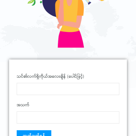
သင်၏လက်ရှိကိုယ်အလေးချိန် (ပေါင်ဖြင့်)
အသက်