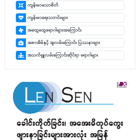
ကျန်းမာသောစိတ်
ကျန်းမာရေးသတင်းများ
အထွေထွေရောဂါများအကြောင်း
အစာအိမ်နှင့် အူလမ်းကြောင်း ပြဿနာများ
အသက်ရှူလမ်းကြောင်းဆိုင်ရာ ရောဂါများ