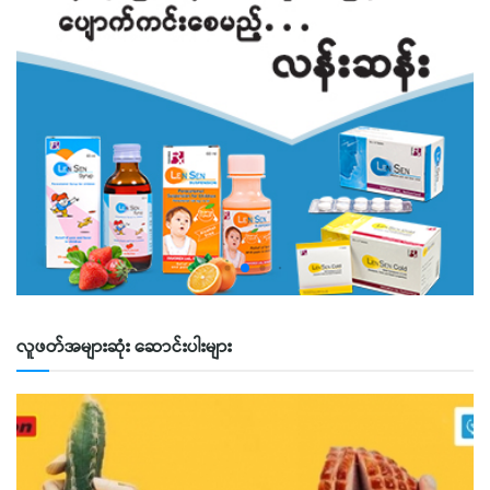
လူဖတ်အများဆုံး ဆောင်းပါးများ