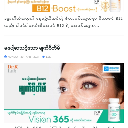
ခန္ဓာကိုယ်အတွက် နေ့စဥ်လိုအပ်တဲ့ ဗီတာမင်တွေထဲမှာ ဗီတာမင် B12
လည်း ပါဝင်ပါတယ်။ဗီတာမင် B12 ရဲ့ တာဝန်တွေက…
မပေါ့ဆသင့်သော မျက်စိတိမ်
MONDAY - 29 - APR - 2024
1.5K