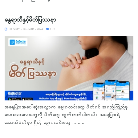
နွေရာသီနှင့်မိတ်ပြဿနာ
TUESDAY - 19 - MAR - 2024
1.7K
အရေပြားအပေါ်ဆုံးအလွှာက ချွေးဂလင်းတွေ ပိတ်ရင် အရည်ကြည်ဖု
သေးသေးလေးတွေလို မိတ်တွေ ထွက်တတ်ပါတယ်။ အရေပြားရဲ့
အောက်ဖက်မှာ ရှိတဲ့ ချွေးဂလင်းတွေ .........