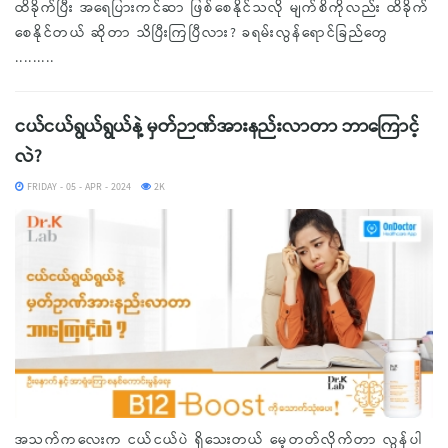
ထိခိုက်ပြီး အရေပြားကင်ဆာ ဖြစ်စေနိုင်သလို မျက်စိကိုလည်း ထိခိုက်
စေနိုင်တယ် ဆိုတာ သိပြီးကြပြီလား? ခရမ်းလွန်ရောင်ခြည်တွေ
.........
ငယ်ငယ်ရွယ်ရွယ်နဲ့ မှတ်ဉာဏ်အားနည်းလာတာ ဘာကြောင့်
လဲ?
FRIDAY - 05 - APR - 2024
2K
အသက်ကလေးက ငယ်ငယ်ပဲ ရှိသေးတယ် မေ့တတ်လိုက်တာ လွန်ပါ