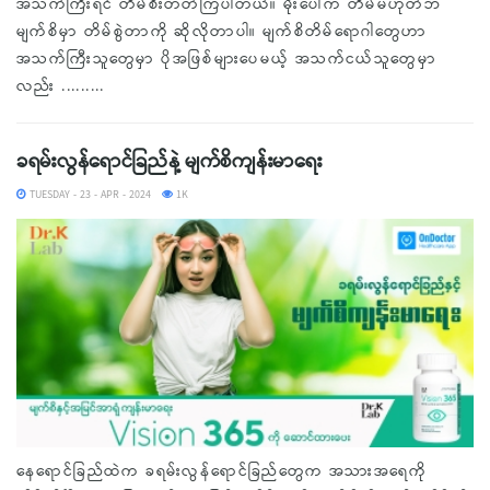
အသက်ကြီးရင် တိမ်စီးတတ်ကြပါတယ်။ မိုးပေါ်က တိမ်မဟုတ်ဘဲ
မျက်စိမှာ တိမ်စွဲတာကို ဆိုလိုတာပါ။ မျက်စိတိမ်ရောဂါတွေဟာ
အသက်ကြီးသူတွေမှာ ပိုအဖြစ်များပေမယ့် အသက်ငယ်သူတွေမှာ
လည်း .........
ခရမ်းလွန်ရောင်ခြည်နဲ့ မျက်စိကျန်းမာရေး
TUESDAY - 23 - APR - 2024
1K
နေရောင်ခြည်ထဲက ခရမ်းလွန်ရောင်ခြည်တွေက အသားအရေကို