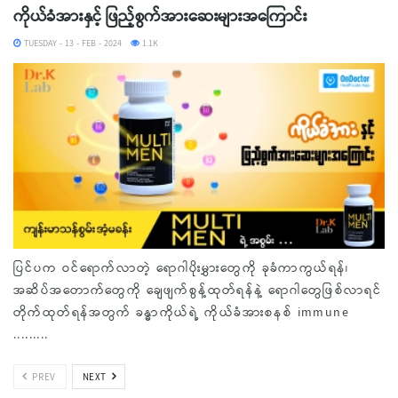
ကိုယ်ခံအားနှင့် ဖြည့်စွက်အားဆေးများအကြောင်း
TUESDAY - 13 - FEB - 2024
1.1K
ပြင်ပက ဝင်ရောက်လာတဲ့ ရောဂါပိုးမွှားတွေကို ခုခံကာကွယ်ရန်၊
အဆိပ်အတောက်တွေကို ချေဖျက်စွန့်ထုတ်ရန်နဲ့ ရောဂါတွေဖြစ်လာရင်
တိုက်ထုတ်ရန်အတွက် ခန္ဓာကိုယ်ရဲ့ ကိုယ်ခံအားစနစ် immune
.........
PREV
NEXT