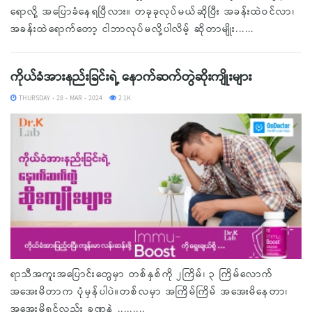
ရောလို့ အပြောခံနေရပြီလား။ တခုခုလုပ်မယ်ဆိုပြီး အခန်းထဲဝင်လာ၊
အခန်းထဲရောက်တော့ ငါဘာလုပ်မလို့ပါလိမ့် ဆိုတာမျိုး......
ကိုယ်ခံအားနည်းခြင်းရဲ့ နောက်ဆက်တွဲဆိုးကျိုးများ
THURSDAY - 28 - MAR - 2024
2.1K
ရာသီအကူးအပြောင်းတွေမှာ တစ်နှစ်ကို ၂ကြိမ်၊ ၃ ကြိမ်လောက်
အအေးမိတာက ပုံမှန်ပါပဲ။တစ်လမှာ အကြိမ်ကြိမ် အအေးမိနေတာ၊
အအေးမိရင်လည်း ခဏနဲ့ .........