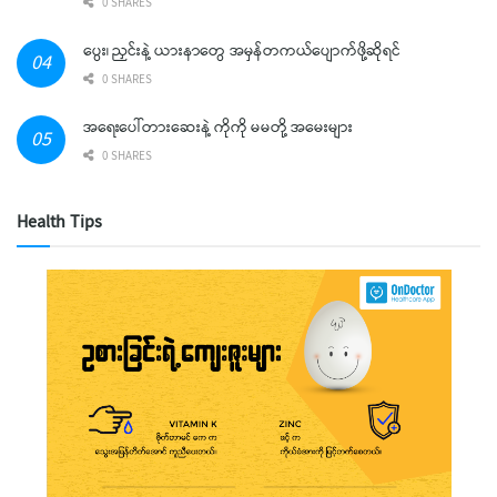
0 SHARES
ပွေး၊ ညှင်းနဲ့ ယားနာတွေ အမှန်တကယ်ပျောက်ဖို့ဆိုရင်
0 SHARES
အရေးပေါ်တားဆေးနဲ့ ကိုကို မမတို့ အမေးများ
0 SHARES
Health Tips