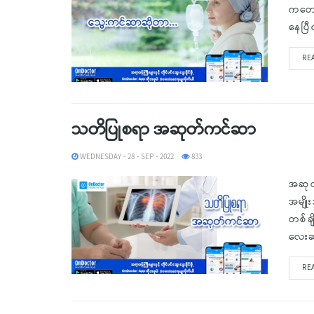
ကတော
နေပြီ
RE
သတိပြုစရာ အဆုတ်ကင်ဆာ
WEDNESDAY - 28 - SEP - 2022
833
အဆုတ
အမျိ
တစ်ခ
လေးဆယ
RE