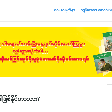
ပင်မစာမျက်နှာ
ကျန်းမာရေး ဆောင်းပါး
ဖြစ်နိုင်တာလား?