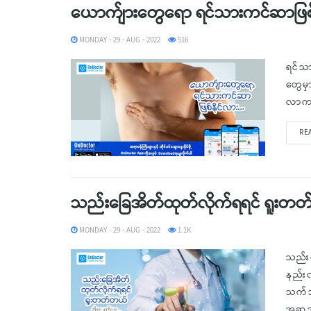
ယောက်ျားတွေရော ရင်သားကင်ဆာဖြစ်န
MONDAY - 29 - AUG - 2022
516
ရင်သ
တွေမှ
လာကတည
RE
သည်းခြေအိတ်ထုတ်လိုက်ရရင် ရူးတ
MONDAY - 29 - AUG - 2022
1.1K
သည်း
နည်းလ
သက်သာ
အဆအမှ