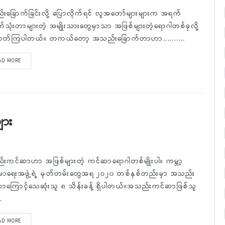
းခြောက်ခြင်းလို့ ပြောလိုက်ရင် လူအတော်များများက အရက်
သုံးတာများတဲ့ အမျိုးသားတွေမှာသာ အဖြစ်များတဲ့ရောဂါတစ်ခုလို့
တ်ကြပါတယ်။ တကယ်တော့ အသည်းခြောက်တာဟာ..........
AD MORE
ျား
းကင်ဆာဟာ အဖြစ်များတဲ့ ကင်ဆာရောဂါတစ်မျိုးပါ။ ကမ္ဘာ့
းမာရေးအဖွဲ့ရဲ့ မှတ်တမ်းတွေအရ ၂၀၂၀ တစ်နှစ်တည်းမှာ အသည်း
ာကြောင့်သေဆုံးသူ ၈ သိန်းခန့် ရှိပါတယ်။အသည်းကင်ဆာဖြစ်သူ
.
AD MORE