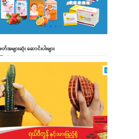
ဖတ်အများဆုံး ဆောင်းပါးများ