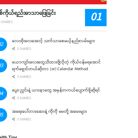
်ကိုယ်ရည်အာသာဖြေခြင်း
 SHARES
လေထိုးလေအောင့် သက်သာစေမယ့်နည်းလမ်းများ
0 SHARES
ယောကျာ်းလေးတွေသိထားဖို့လိုတဲ့ ကိုယ်ဝန်မရအောင်
ရက်ရှောင်တယ်ဆိုတာ (or) Calendar Method
0 SHARES
ပွေး၊ ညှင်းနဲ့ ယားနာတွေ အမှန်တကယ်ပျောက်ဖို့ဆိုရင်
0 SHARES
အရေးပေါ်တားဆေးနဲ့ ကိုကို မမတို့ အမေးများ
0 SHARES
alth Tips