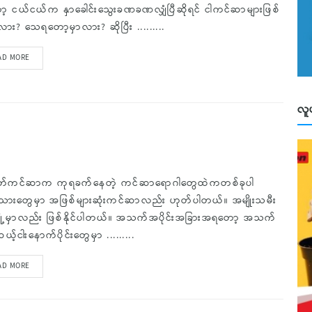
့ ငယ်ငယ်က နှာခေါင်းသွေးခဏခဏလျှံပြီဆိုရင် ငါကင်ဆာများဖြစ်
လား? သေရတော့မှာလား? ဆိုပြီး .........
AD MORE
လူ
်ကင်ဆာက ကုရခက်နေတဲ့ ကင်ဆာရောဂါတွေထဲကတစ်ခုပါ
ုးသားတွေမှာ အဖြစ်များဆုံးကင်ဆာလည်း ဟုတ်ပါတယ်။ အမျိုးသမီး
ျို့မှာလည်း ဖြစ်နိုင်ပါတယ်။ အသက်အပိုင်းအခြားအရတော့ အသက်
့်ငါးနောက်ပိုင်းတွေမှာ .........
AD MORE