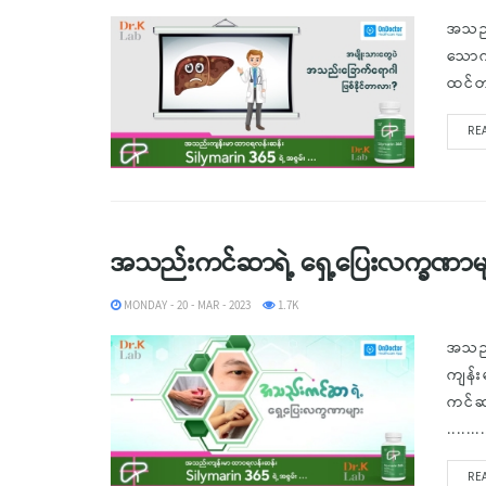
အသည်
သောက်
ထင်တ
RE
အသည်းကင်ဆာရဲ့ ရှေ့ပြေးလက္ခဏာမ
MONDAY - 20 - MAR - 2023
1.7K
အသည်
ကျန်
ကင်ဆ
........
RE