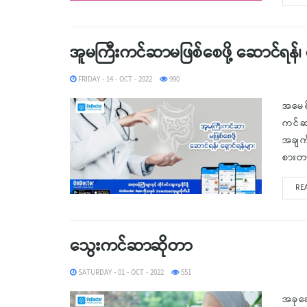
အူမကြီးကင်ဆာမဖြစ်စေဖို့ ဆောင်ရန်၊ ရ
FRIDAY - 14 - OCT - 2022
990
အမေရိ
ကင်ဆ
အချက
စားတာ 
RE
သွေးကင်ဆာဆိုတာ
SATURDAY - 01 - OCT - 2022
551
အခုခ