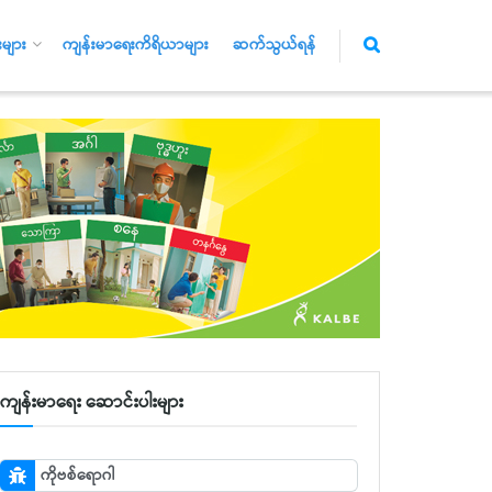
များ
ကျန်းမာရေးကိရိယာများ
ဆက်သွယ်ရန်
ကျန်းမာရေး ဆောင်းပါးများ
ကိုဗစ်ရောဂါ