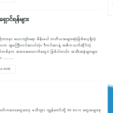
ှောင်ရန်များ
ကားမှာ ယောကျာ်းရော မိန်းမပါ တတိယအများဆုံးဖြစ်လေ့ရှိတဲ့
ာက အူမကြီးကင်ဆာပါတဲ့။ ဒီကင်ဆာနဲ့ အဓိကသက်ဆိုင်တဲ့
်တစ်ခုက အစားအသောက်တွေပဲ ဖြစ်ပါတယ်။ အသီးအနှံများများ
.........
AD MORE
ေတ်ကလေးတွေတော့ မသိဘူး။ ကျွန်တော်တို့ 90 born တွေအများစု