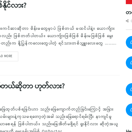
ိုင်လား?
တစ
0
ားကင်ဆာဆိုတာ မိန်းမတွေမှာပဲ ဖြစ်တယ် မထင်ပါနဲ့။ ယောက်ျား
ာလည်း ဖြစ်တတ်ပါတယ်။ ယောကျ်ားဖြစ်ဖြစ် မိန်းမဖြစ်ဖြစ် မွေး
်းက နို့ပြွန်ကလေးတွေပါတဲ့ ရင်သားတစ်သျှူးလေးတွေ .........
AD MORE
တ်တယ်ဆိုတာ ဟုတ်လား?
ခြေထုတ်ပစ်ရခြင်းဟာ သည်းခြေကျောက်တည်ခြင်းကြောင့် အခြား
မ်းများနဲ့ကုသမရတော့တဲ့အခါ သည်းခြေရောင်ရမ်းပြီး နာကျင်မူ
စေရန် ဖြစ်ပါတယ်။ သည်းခြေအိတ်မရှိရင် ရူးနိုင်လား ဆိုတဲ့အယူ
ားကို မေးခွန်းအဖြစ် OnDoctor .........
He