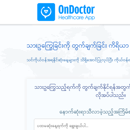
သားဥကြွေခြင်းကို တွက်ချက်ခြင်း ကိရိယာ
သင်ကိုယ်ဝန်အရနိုင်ဆုံးနေ့များကို သိရှိအောင်ပြုလုပ်ပြီး ကိုယ်ဝန်ရရှိ
သားဥကြွေသည့်ရက်ကို တွက်ချက်နိုင်ရန်အ
လိုအပ်ပါသည်။
နောက်ဆုံးရာသီလာခဲ့သည့်အကြိမ