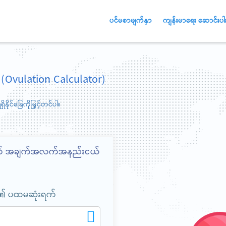
ပင်မစာမျက်နှာ
ကျန်းမာရေး ဆောင်းပါး
 (Ovulation Calculator)
နိုင်ခြေကိုမြှင့်တင်ပါ။
တွက် အချက်အလက်အနည်းငယ်
်၏ ပထမဆုံးရက်