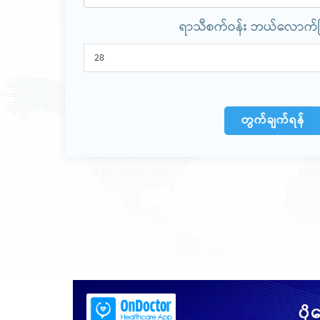
ရာသီစက်ဝန်း ဘယ်လောက
28