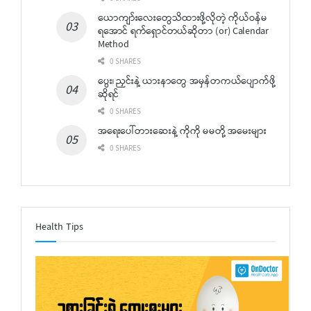
ယောကျာ်းလေးတွေသိထားဖို့လိုတဲ့ ကိုယ်ဝန်မ
ရအောင် ရက်ရှောင်တယ်ဆိုတာ (or) Calendar
Method
0 SHARES
ပွေး၊ ညှင်းနဲ့ ယားနာတွေ အမှန်တကယ်ပျောက်ဖို့
ဆိုရင်
0 SHARES
အရေးပေါ်တားဆေးနဲ့ ကိုကို မမတို့ အမေးများ
0 SHARES
Health Tips