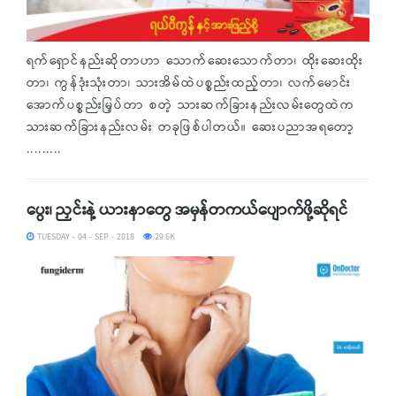
ရက်ရှောင်နည်းဆိုတာဟာ သောက်ဆေးသောက်တာ၊ ထိုးဆေးထိုး
တာ၊ ကွန်ဒုံးသုံးတာ၊ သားအိမ်ထဲပစ္စည်းထည့်တာ၊ လက်မောင်း
အောက်ပစ္စည်းမြှပ်တာ စတဲ့ သားဆက်ခြားနည်းလမ်းတွေထဲက
သားဆက်ခြားနည်းလမ်း တခုဖြစ်ပါတယ်။ ဆေးပညာအရတော့
.........
ပွေး၊ ညှင်းနဲ့ ယားနာတွေ အမှန်တကယ်ပျောက်ဖို့ဆိုရင်
TUESDAY - 04 - SEP - 2018
29.6K