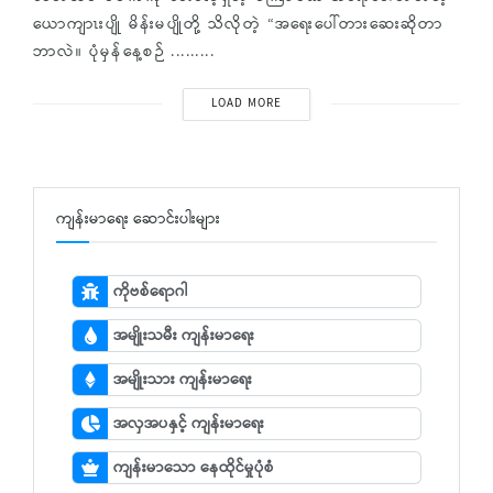
ယောကျာၤးပျို မိန်းမပျိုတို့ သိလိုတဲ့ “အရေးပေါ်တားဆေးဆိုတာ
ဘာလဲ။ ပုံမှန်နေ့စဉ် .........
LOAD MORE
ကျန်းမာရေး ဆောင်းပါးများ
ကိုဗစ်ရောဂါ
အမျိုးသမီး ကျန်းမာရေး
အမျိုးသား ကျန်းမာရေး
အလှအပနှင့် ကျန်းမာရေး
ကျန်းမာသော နေထိုင်မှုပုံစံ