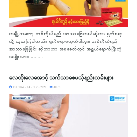
တချို့ကတော့ တစ်ကိုယ်ရည် အာသာဖြေတယ်ဆိုတာ ရှက်စရာ
လို့ ယူဆကြပါတယ်။ ရှက်စရာမဟုတ်ပါဘူး။ တစ်ကိုယ်ရည်
အာသာဖြေခြင်း ဆိုတာဟာ အခုခေတ်တွင် အရွယ်ရောက်ပြီးတဲ့
အမျိူးသား၊ .........
လေထိုးလေအောင့် သက်သာစေမယ့်နည်းလမ်းများ
TUESDAY - 14 - SEP - 2021
40.7K