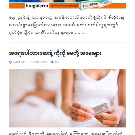
ပွေး၊ ညှင်းနဲ့ ယားနာတွေ အမှန်တကယ်ပျောက်ဖို့ဆိုရင် စိုထိုင်း၍
ကောင်းစွာမခြောက်သေးသော အဝတ်အစား ဝတ်မိသူများတွင်
ဂုတ်ပိုး၊ ချိုင်း၊ အင်္ကျီလက်နေရာများ၊ .........
အရေးပေါ်တားဆေးနဲ့ ကိုကို မမတို့ အမေးများ
SATURDAY - 16 - SEP - 2017
28K
ခေတ်သစ် ဇီဝကကို မေးလေ့ရှိတဲ့ မကြာခဏ အရေးပေါ်တတ်တဲ့