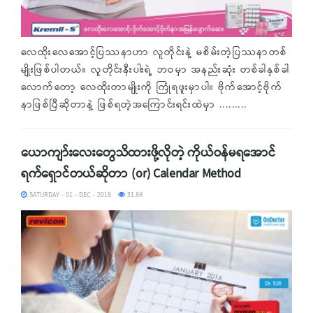
လေထိုးလေအောင့်ပြဿနာဟာ လူတိုင်းနဲ့ မစိမ်းတဲ့ပြဿနာတစ်
မျိုးဖြစ်ပါတယ်။ လူတိုင်းနီးပါးရဲ့ ဘဝမှာ အနည်းဆုံး တစ်ခါနှစ်ခါ
လောက်တော့ လေထိုးတာမျိုးကို ကြုံရဖူးမှာပါ။ ဗိုက်အောင့်ဗိုက်
နာဖြစ်ပြီဆိုတာနဲ့ ဖြစ်ရတဲ့အကြောင်းရင်းထဲမှာ .........
ယောကျာ်းလေးတွေသိထားဖို့လိုတဲ့ ကိုယ်ဝန်မရအောင်
ရက်ရှောင်တယ်ဆိုတာ (or) Calendar Method
SATURDAY - 01 - DEC - 2018
31.8K