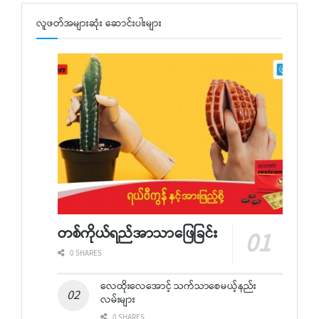
လူဖတ်အများဆုံး ဆောင်းပါးများ
တစ်ကိုယ်ရည်အာသာဖြေခြင်း
0 SHARES
လေထိုးလေအောင့် သက်သာစေမယ့်နည်း
လမ်းများ
0 SHARES