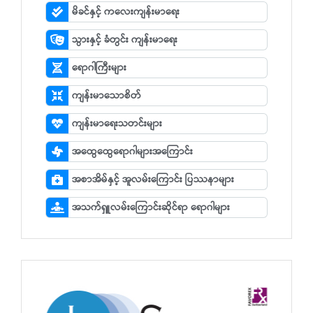
မိခင်နှင့် ကလေးကျန်းမာရေး
သွားနှင့် ခံတွင်း ကျန်းမာရေး
ရောဂါကြီးများ
ကျန်းမာသောစိတ်
ကျန်းမာရေးသတင်းများ
အထွေထွေရောဂါများအကြောင်း
အစာအိမ်နှင့် အူလမ်းကြောင်း ပြဿနာများ
အသက်ရှူလမ်းကြောင်းဆိုင်ရာ ရောဂါများ