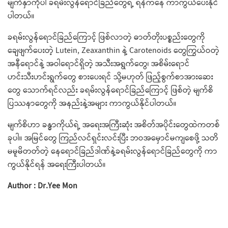
မျက်နှာကိုပါ ခရမ်းလွန်ရောင်ခြည်တွေရဲ့ ရန်ကနေ ကာကွယ်ပေးနိုင်
ပါတယ်။
ခရမ်းလွန်ရောင်ခြည်ကြောင့် ဖြစ်လာတဲ့ ဓာတ်တိုးပစ္စည်းတွေကို
ချေဖျက်ပေးတဲ့ Lutein, Zeaxanthin နဲ့ Carotenoids တွေကြွယ်ဝတဲ့
အနီရောင်နဲ့ အဝါရောင်ရှိတဲ့ အသီးအရွက်တွေ၊ အစိမ်းရောင်
ဟင်းသီးဟင်းရွက်တွေ စားပေးရင် သို့မဟုတ် ဖြည့်စွက်စာအားဆေး
တွေ သောက်ရင်လည်း ခရမ်းလွန်ရောင်ခြည်ကြောင့် ဖြစ်တဲ့ မျက်စိ
ပြဿနာတွေကို အနည်းနဲ့အများ ကာကွယ်နိုင်ပါတယ်။
မျက်စိဟာ ခန္ဓာကိုယ်ရဲ့ အရေးအကြီးဆုံး အစိတ်အပိုင်းတွေထဲကတစ်
ခုပါ။ အမြင်တွေ ကြည်လင်ရှင်းလင်းပြီး ဘဝအမှောင်မကျစေဖို့ သတိ
မမူမိတတ်တဲ့ နေရောင်ခြည်ဒါဏ်နဲ့ခရမ်းလွန်ရောင်ခြည်တွေကို ကာ
ကွယ်နိုင်ရန် အရေးကြီးပါတယ်။
Author : Dr.Yee Mon