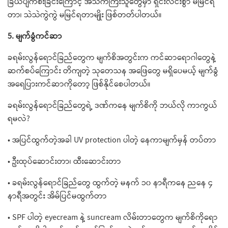
ခြယ်ပျက်စီးခြင်းကြောင့် အသက်ကြီးသူတွေမှာ ရှင်းလင်းစွာ မမြင်ရ
တာ၊ သဲသဲကွဲကွဲ မမြင်ရတာမျိုး ဖြစ်တတ်ပါတယ်။
5. မျက်ခွံကင်ဆာ
ခရမ်းလွန်ရောင်ခြည်တွေက မျက်စိအတွင်းက ကင်ဆာရောဂါတွေနဲ့
ဆက်စပ်ကြောင်း တိကျတဲ့ သုတေသန အဖြေတွေ မရှိပေမယ့် မျက်ခွံ
အရေပြားကင်ဆာကိုတော့ ဖြစ်နိုင်စေပါတယ်။
ခရမ်းလွန်ရောင်ခြည်တွေရဲ့ ဒဏ်ကနေ မျက်စိကို ဘယ်လို ကာကွယ်
ရမလဲ?
• အပြင်ထွက်တဲ့အခါ UV protection ပါတဲ့ နေကာမျက်မှန် တပ်တာ
• ဦးထုပ်ဆောင်းတာ၊ ထီးဆောင်းတာ
• ခရမ်းလွန်ရောင်ခြည်တွေ ထွက်တဲ့ မနက် ၁၀ နာရီကနေ ညနေ ၄
နာရီအတွင်း အိမ်ပြင်မထွက်တာ
• SPF ပါတဲ့ eyecream နဲ့ suncream လိမ်းတာတွေက မျက်စိကိုရော