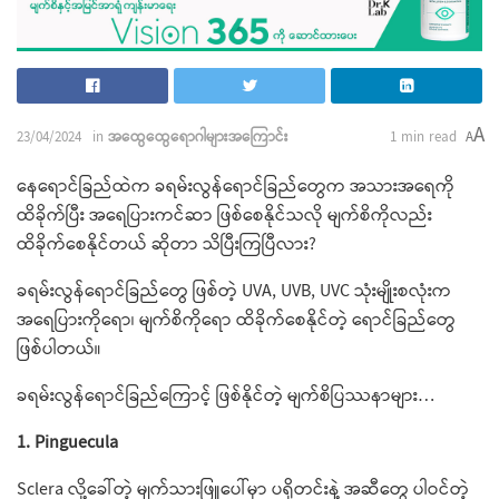
A
23/04/2024
in
အထွေထွေရောဂါများအကြောင်း
1 min read
A
နေရောင်ခြည်ထဲက ခရမ်းလွန်ရောင်ခြည်တွေက အသားအရေကို
ထိခိုက်ပြီး အရေပြားကင်ဆာ ဖြစ်စေနိုင်သလို မျက်စိကိုလည်း
ထိခိုက်စေနိုင်တယ် ဆိုတာ သိပြီးကြပြီလား?
ခရမ်းလွန်ရောင်ခြည်တွေ ဖြစ်တဲ့ UVA, UVB, UVC သုံးမျိုးစလုံးက
အရေပြားကိုရော၊ မျက်စိကိုရော ထိခိုက်စေနိုင်တဲ့ ရောင်ခြည်တွေ
ဖြစ်ပါတယ်။
ခရမ်းလွန်ရောင်ခြည်ကြောင့် ဖြစ်နိုင်တဲ့ မျက်စိပြဿနာများ…
1. Pinguecula
Sclera လို့ခေါ်တဲ့ မျက်သားဖြူပေါ်မှာ ပရိုတင်းနဲ့ အဆီတွေ ပါဝင်တဲ့