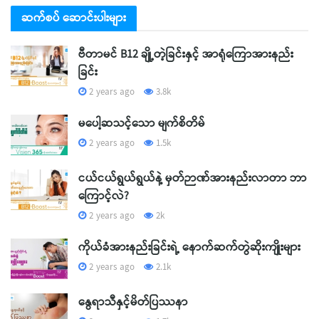
ဆက်စပ် ဆောင်းပါးများ
ဗီတာမင် B12 ချို့တဲ့ခြင်းနှင့် အာရုံကြောအားနည်း
ခြင်း
2 years ago
3.8k
မပေါ့ဆသင့်သော မျက်စိတိမ်
2 years ago
1.5k
ငယ်ငယ်ရွယ်ရွယ်နဲ့ မှတ်ဉာဏ်အားနည်းလာတာ ဘာ
ကြောင့်လဲ?
2 years ago
2k
ကိုယ်ခံအားနည်းခြင်းရဲ့ နောက်ဆက်တွဲဆိုးကျိုးများ
2 years ago
2.1k
နွေရာသီနှင့်မိတ်ပြဿနာ