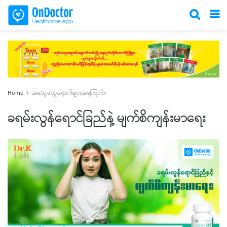
Home
အထွေထွေရောဂါများအကြောင်း
ခရမ်းလွန်ရောင်ခြည်နဲ့ မျက်စိကျန်းမာရေး