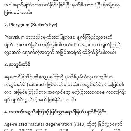
အဝါရောင်မျက်သားတက်ခြင်း ဖြစ်ပြီး မျက်စိယားယံပြီး ခိုးလို့ခုလု
ဖြစ်စေပါတယ်။
2. Pterygium (Surfer’s Eye)
Pterygium ကလည်း မျက်သားဖြူကနေ မျက်ကြည်လွှာအထိ
မျက်သားတက်ခြင်း တမျိုးဖြစ်ပါတယ်။ Pterygium က မျက်ကြည်
လွှာအထိ ရောက်တဲ့အတွက် အမြင်အာရုံကို ထိခိုက်နိုင်ပါတယ်။
3. အတွင်းတိမ်
နေရောင်ခြည်နဲ့ ထိတွေ့မှုကြောင့် မျက်စိမှန်ဘီလူး အတွင်းမှာ
အတွင်းတိမ် (cataract) ဖြစ်တတ်ပါတယ်။ အတွင်းတိမ်က အမြင်ဝါး
တာ၊ အမြင်မကြည်တာ၊ အရောင်တွေ မကွဲပြားတာကနေ ကာလကြာ
ရင် မျက်စိကွယ်တဲ့အထိ ဖြစ်နိုင်ပါတယ်။
4. အသက်အရွယ်ကြောင့် မြင်လွှာရောင်ခြယ် ပျက်စီးခြင်း
Age-related macular degeneration (AMD) ဆိုတဲ့ မြင်လွှာရောင်