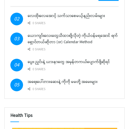
လေထိုးလေအောင့် သက်သာစေမယ့်နည်းလမ်းများ
0 SHARES
ယောကျာ်းလေးတွေသိထားဖို့လိုတဲ့ ကိုယ်ဝန်မရအောင် ရက်
ရှောင်တယ်ဆိုတာ (or) Calendar Method
0 SHARES
ပွေး၊ ညှင်းနဲ့ ယားနာတွေ အမှန်တကယ်ပျောက်ဖို့ဆိုရင်
0 SHARES
အရေးပေါ်တားဆေးနဲ့ ကိုကို မမတို့ အမေးများ
0 SHARES
Health Tips