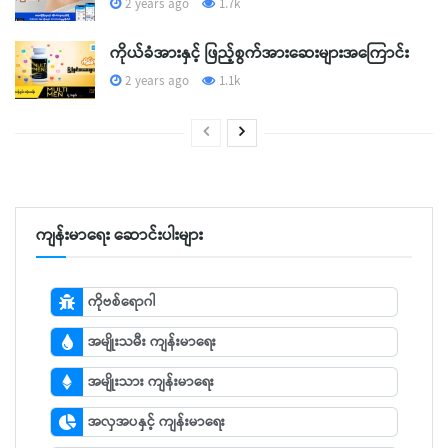
2 years ago
1.7k
ကိုယ်ခံအားနှင့် ဖြည့်စွက်အားဆေးများအကြောင်း
2 years ago
1.1k
ကျန်းမာရေး ဆောင်းပါးများ
ကိုဗစ်ရောဂါ
အမျိုးသမီး ကျန်းမာရေး
အမျိုးသား ကျန်းမာရေး
အလှအပနှင့် ကျန်းမာရေး