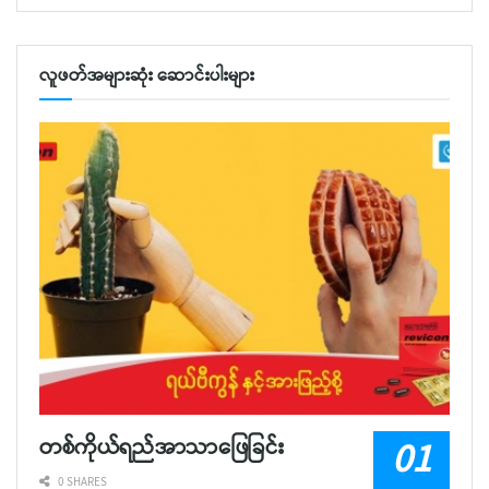
လူဖတ်အများဆုံး ဆောင်းပါးများ
တစ်ကိုယ်ရည်အာသာဖြေခြင်း
0 SHARES