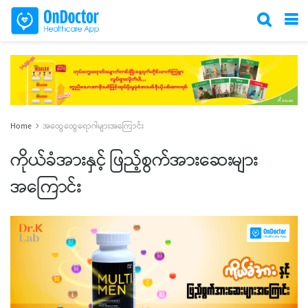
Home
အထွေထွေရောဂါများအကြောင်း
ကိုယ်ခံအားနှင့် ဖြည့်စွက်အားဆေးများ
အကြောင်း