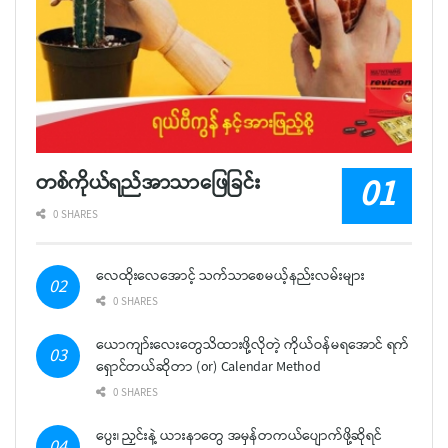
တစ်ကိုယ်ရည်အာသာဖြေခြင်း
0 SHARES
လေထိုးလေအောင့် သက်သာစေမယ့်နည်းလမ်းများ
0 SHARES
ယောကျာ်းလေးတွေသိထားဖို့လိုတဲ့ ကိုယ်ဝန်မရအောင် ရက်
ရှောင်တယ်ဆိုတာ (or) Calendar Method
0 SHARES
ပွေး၊ ညှင်းနဲ့ ယားနာတွေ အမှန်တကယ်ပျောက်ဖို့ဆိုရင်