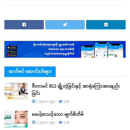
ဆက်စပ် ဆောင်းပါးများ
ဗီတာမင် B12 ချို့တဲ့ခြင်းနှင့် အာရုံကြောအားနည်း
ခြင်း
2 years ago
3.8k
မပေါ့ဆသင့်သော မျက်စိတိမ်
2 years ago
1.5k