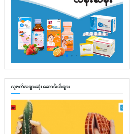
လူဖတ်အများဆုံး ဆောင်းပါးများ