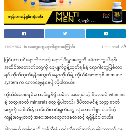
A
13/02/2024
in
အထွေထွေရောဂါများအကြောင်း
1 min read
A
ပြင်ပက ဝင်ရောက်လာတဲ့ ရောဂါပိုးမွှားတွေကို ခုခံကာကွယ်ရန်၊
အဆိပ်အတောက်တွေကို ချေဖျက်စွန့်ထုတ်ရန်နဲ့ ရောဂါတွေဖြစ်လာ
ရင် တိုက်ထုတ်ရန်အတွက် ခန္ဓာကိုယ်ရဲ့ ကိုယ်ခံအားစနစ် immune
system က ကောင်းမွန်နေဖို့ လိုပါတယ်။
ကိုယ်ခံအားစနစ်ကောင်းမွန်ဖို့ အဓိက အရေးပါတဲ့ ဗီတာမင် vitamins
နဲ့ သတ္တုဓာတ် minerals တွေ ရှိပါတယ်။ ဒီဗီတာမင်နဲ့ သတ္တုဓာတ်
တွေကို သစ်သီးနဲ့ ဟင်းသီးဟင်းရွက်တွေ လုံလောက်စွာ ပါဝင်တဲ့
ကျန်းမာမျှတတဲ့ အစားအစာတွေကနေတဆင့် ရရှိနိုင်ပါတယ်။
ဒါပေမယ့် တစ်နေ့ကို သစ်သီးနဲ့ ဟင်းသီးဟင်းရွက် ၅ မျိုးလောက် နေ့