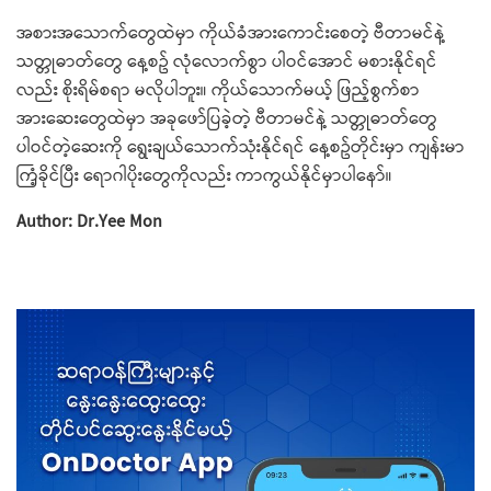
အစားအသောက်တွေထဲမှာ ကိုယ်ခံအားကောင်းစေတဲ့ ဗီတာမင်နဲ့
သတ္တုဓာတ်တွေ နေ့စဥ် လုံလောက်စွာ ပါဝင်အောင် မစားနိုင်ရင်
လည်း စိုးရိမ်စရာ မလိုပါဘူး။ ကိုယ်သောက်မယ့် ဖြည့်စွက်စာ
အားဆေးတွေထဲမှာ အခုဖော်ပြခဲ့တဲ့ ဗီတာမင်နဲ့ သတ္တုဓာတ်တွေ
ပါဝင်တဲ့ဆေးကို ရွေးချယ်သောက်သုံးနိုင်ရင် နေ့စဥ်တိုင်းမှာ ကျန်းမာ
ကြံ့ခိုင်ပြီး ရောဂါပိုးတွေကိုလည်း ကာကွယ်နိုင်မှာပါနော်။
Author: Dr.Yee Mon