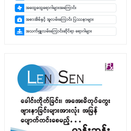
အထွေထွေရောဂါများအကြောင်း
အစာအိမ်နှင့် အူလမ်းကြောင်း ပြဿနာများ
အသက်ရှူလမ်းကြောင်းဆိုင်ရာ ရောဂါများ