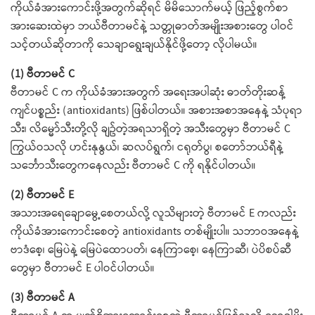
ကိုယ်ခံအားကောင်းဖို့အတွက်ဆိုရင် မိမိသောက်မယ့် ဖြည့်စွက်စာ
အားဆေးထဲမှာ ဘယ်ဗီတာမင်နဲ့ သတ္တုဓာတ်အမျိုးအစားတွေ ပါဝင်
သင့်တယ်ဆိုတာကို သေချာရွေးချယ်နိုင်ဖို့တော့ လိုပါမယ်။
(1) ဗီတာမင် C
ဗီတာမင် C က ကိုယ်ခံအားအတွက် အရေးအပါဆုံး ဓာတ်တိုးဆန့်
ကျင်ပစ္စည်း (antioxidants) ဖြစ်ပါတယ်။ အစားအစာအနေနဲ့ သံပုရာ
သီး၊ လိမ္မော်သီးတို့လို ချဥ်တဲ့အရသာရှိတဲ့ အသီးတွေမှာ ဗီတာမင် C
ကြွယ်ဝသလို ဟင်းနုနွယ်၊ ဆလပ်ရွက်၊ ငရုတ်ပွ၊ စတော်ဘယ်ရီနဲ့
သင်္ဘောသီးတွေကနေလည်း ဗီတာမင် C ကို ရနိုင်ပါတယ်။
(2) ဗီတာမင် E
အသားအရေချောမွေ့စေတယ်လို့ လူသိများတဲ့ ဗီတာမင် E ကလည်း
ကိုယ်ခံအားကောင်းစေတဲ့ antioxidants တစ်မျိုးပါ။ သဘာဝအနေနဲ့
ဗာဒံစေ့၊ မြေပဲနဲ့ မြေပဲထောပတ်၊ နေကြာစေ့၊ နေကြာဆီ၊ ပဲပိစပ်ဆီ
တွေမှာ ဗီတာမင် E ပါဝင်ပါတယ်။
(3) ဗီတာမင် A