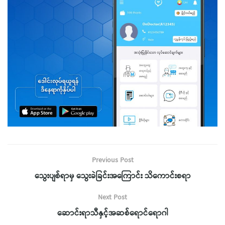
Previous Post
သွေးပျစ်ရာမှ သွေးခဲခြင်းအကြောင်း သိကောင်းစရာ
Next Post
ဆောင်းရာသီနှင့်အဆစ်ရောင်ရောဂါ