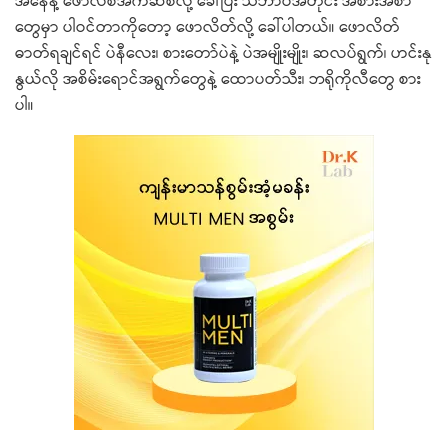
အနေနဲ့ ဖောလစ်အက်ဆစ်လို့ ခေါ်ပြီး သဘာဝအတိုင်း အစားအစာ
တွေမှာ ပါဝင်တာကိုတော့ ဖောလိတ်လို့ ခေါ်ပါတယ်။ ဖောလိတ်
ဓာတ်ရချင်ရင် ပဲနီလေး၊ စားတော်ပဲနဲ့ ပဲအမျိုးမျိုး၊ ဆလပ်ရွက်၊ ဟင်းနု
နွယ်လို အစိမ်းရောင်အရွက်တွေနဲ့ ထောပတ်သီး၊ ဘရိုကိုလီတွေ စား
ပါ။