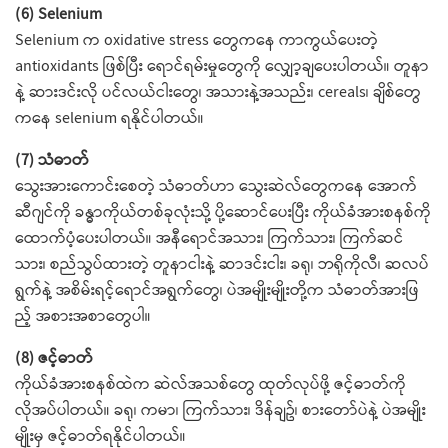
(6) Selenium
Selenium က oxidative stress တွေကနေ ကာကွယ်ပေးတဲ့
antioxidants ဖြစ်ပြီး ရောင်ရမ်းမှုတွေကို လျှော့ချပေးပါတယ်။ တူနာ
နဲ့ ဆားဒင်းလို ပင်လယ်ငါးတွေ၊ အသားနဲ့အသည်း၊ cereals၊ ချိစ်တွေ
ကနေ selenium ရနိုင်ပါတယ်။
(7) သံဓာတ်
သွေးအားကောင်းစေတဲ့ သံဓာတ်ဟာ သွေးဆဲလ်တွေကနေ အောက်
ဆီဂျင်ကို ခန္ဓာကိုယ်တစ်ခုလုံးသို့ ပို့ဆောင်ပေးပြီး ကိုယ်ခံအားစနစ်ကို
ထောက်ပံ့ပေးပါတယ်။ အနီရောင်အသား၊ ကြက်သား၊ ကြက်ဆင်
သား၊ စည်သွပ်ထားတဲ့ တူနာငါးနဲ့ ဆာဒင်းငါး၊ ခရု၊ ဘရိုကိုလီ၊ ဆလပ်
ရွက်နဲ့ အစိမ်းရင့်ရောင်အရွက်တွေ၊ ပဲအမျိုးမျိုးတို့က သံဓာတ်အားဖြ
ည့် အစားအစာတွေပါ။
(8) ဇင့်ဓာတ်
ကိုယ်ခံအားစနစ်ထဲက ဆဲလ်အသစ်တွေ ထုတ်လုပ်ဖို့ ဇင့်ဓာတ်ကို
လိုအပ်ပါတယ်။ ခရု၊ ကမာ၊ ကြက်သား၊ ဒိန်ချဥ်၊ စားတော်ပဲနဲ့ ပဲအမျိုး
မျိုးမှ ဇင့်ဓာတ်ရနိုင်ပါတယ်။