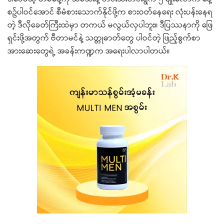
စဥ်ပါဝင်အောင် စီမံစားသောက်နိုင်ဖို့က စားဝတ်နေရေး လုံးပန်းနေရ
တဲ့ ဒီလိုခေတ်ကြီးထဲမှာ တကယ် မလွယ်လှပါဘူး။ ဒီပြဿနာကို ဖြေ
ရှင်းဖို့အတွက် ဗီတာမင်နဲ့ သတ္တုဓာတ်တွေ ပါဝင်တဲ့ ဖြည့်စွက်စာ
အားဆေးတွေရဲ့ အခန်းကဏ္ဍက အရေးပါလာပါတယ်။