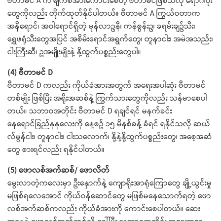
ဗီတာမင် A က မျက်စိအားကောင်းစေတဲ့ ဗီတာမင်ဖြစ်သလို ရောဂါပိုး
တွေကိုလည်း တိုက်ထုတ်နိုင်ပါတယ်။ ဗီတာမင် A ကြွယ်ဝတာက
အနီရောင်၊ အဝါရောင်ရှိတဲ့ မုန်လာဥနီ၊ ကန်စွန်းဥ၊ ခရမ်းချဥ်သီး၊
ရွှေဖရုံသီးတွေအပြင် အစိမ်းရောင်အရွက်တွေ၊ တူနာငါး၊ အမဲအသည်း၊
ငါးကြီးဆီ၊ ဥအမျိုးမျိုးနဲ့ နို့ထွက်ပစ္စည်းတွေပါ။
(4) ဗီတာမင် D
ဗီတာမင် D ကလည်း ကိုယ်ခံအားအတွက် အရေးအပါဆုံး ဗီတာမင်
တစ်မျိုး ဖြစ်ပြီး အရိုးအဆစ်နဲ့ ကြွက်သားတွေကိုလည်း သန်မာစေပါ
တယ်။ သဘာဝအတိုင်း ဗီတာမင် D ရချင်ရင် မနက်ခင်း
နေရောင်ခြည်နုနုလေးကို နေ့စဥ် ၁၅ မိနစ်ခန့် ခံရင် ရနိုင်သလို ဆယ်
လ်မွန်ငါး၊ တူနာငါး၊ ငါးသလောက်၊ နို့နဲ့နို့ထွက်ပစ္စည်းတွေ၊ အစေ့အဆံ
တွေ စားရင်လည်း ရနိုင်ပါတယ်။
(5) ဖောလစ်အက်ဆစ်/ ဖောလိတ်
မွေးလာတဲ့ကလေးမှာ ဦးနှောက်နဲ့ ကျောရိုးအာရုံကြောတွေ ချို့ယွင်းမှု
မဖြစ်ရလေအောင် ကိုယ်ဝန်ဆောင်တွေ မဖြစ်မနေသောက်ရတဲ့ ဖော
လစ်အက်ဆစ်ကလည်း ကိုယ်ခံအားကို ကောင်းစေပါတယ်။ ဆေး