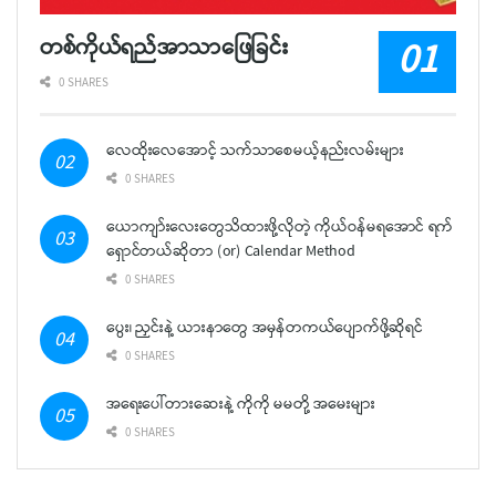
တစ်ကိုယ်ရည်အာသာဖြေခြင်း
0 SHARES
လေထိုးလေအောင့် သက်သာစေမယ့်နည်းလမ်းများ
0 SHARES
ယောကျာ်းလေးတွေသိထားဖို့လိုတဲ့ ကိုယ်ဝန်မရအောင် ရက်
ရှောင်တယ်ဆိုတာ (or) Calendar Method
0 SHARES
ပွေး၊ ညှင်းနဲ့ ယားနာတွေ အမှန်တကယ်ပျောက်ဖို့ဆိုရင်
0 SHARES
အရေးပေါ်တားဆေးနဲ့ ကိုကို မမတို့ အမေးများ
0 SHARES