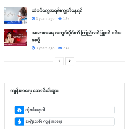
ဆံပင်တွေအရမ်းကျွတ်နေရင်
3 years ago
1.9k
အသားအရေ အတွင်းပိုင်းထိ ကြည်လင်ဖြူစင် ဝင်းပ
စေဖို့
3 years ago
2.4k
ကျန်းမာရေး ဆောင်းပါးများ
ကိုဗစ်ရောဂါ
အမျိုးသမီး ကျန်းမာရေး