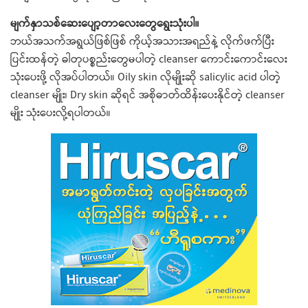
မျက်နှာသစ်ဆေးပျော့တာလေးတွေရွေးသုံးပါ။
ဘယ်အသက်အရွယ်ဖြစ်ဖြစ် ကိုယ့်အသားအရည်နဲ့ လိုက်ဖက်ပြီး
ပြင်းထန်တဲ့ ဓါတုပစ္စည်းတွေမပါတဲ့ cleanser ကောင်းကောင်းလေး
သုံးပေးဖို့ လိုအပ်ပါတယ်။ Oily skin လိုမျိုးဆို salicylic acid ပါတဲ့
cleanser မျိုး၊ Dry skin ဆိုရင် အစိုဓာတ်ထိန်းပေးနိုင်တဲ့ cleanser
မျိုး သုံးပေးလို့ရပါတယ်။