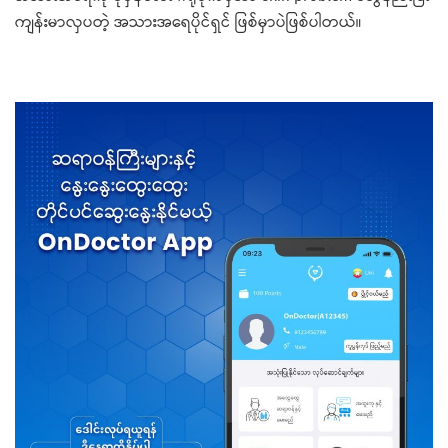
ကျန်းမာလှပတဲ့ အသားအရေပိုင်ရှင် ဖြစ်မှာပဲဖြစ်ပါတယ်။