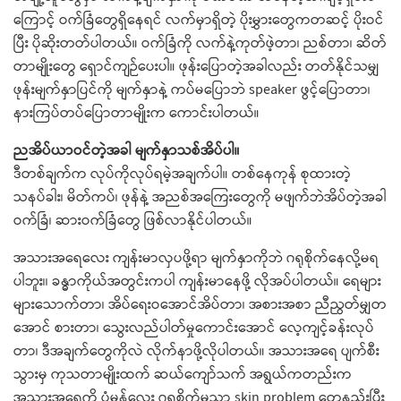
ကြောင့် ဝက်ခြံတွေရှိနေရင် လက်မှာရှိတဲ့ ပိုးမွှားတွေကတဆင့် ပိုးဝင်
ပြီး ပိုဆိုးတတ်ပါတယ်။ ဝက်ခြံကို လက်နဲ့ကုတ်ဖဲ့တာ၊ ညစ်တာ၊ ဆိတ်
တာမျိုးတွေ ရှောင်ကျဉ်ပေးပါ။ ဖုန်းပြောတဲ့အခါလည်း တတ်နိုင်သမျှ
ဖုန်းမျက်နှာပြင်ကို မျက်နှာနဲ့ ကပ်မပြောဘဲ speaker ဖွင့်ပြောတာ၊
နားကြပ်တပ်ပြောတာမျိုးက ကောင်းပါတယ်။
ညအိပ်ယာဝင်တဲ့အခါ မျက်နှာသစ်အိပ်ပါ။
ဒီတစ်ချက်က လုပ်ကိုလုပ်ရမဲ့အချက်ပါ။ တစ်နေကုန် စုထားတဲ့
သနပ်ခါး၊ မိတ်ကပ်၊ ဖုန်နဲ့ အညစ်အကြေးတွေကို မဖျက်ဘဲအိပ်တဲ့အခါ
ဝက်ခြံ၊ ဆားဝက်ခြံတွေ ဖြစ်လာနိုင်ပါတယ်။
အသားအရေလေး ကျန်းမာလှပဖို့ရာ မျက်နှာကိုဘဲ ဂရုစိုက်နေလို့မရ
ပါဘူး၊၊ ခန္ဓာကိုယ်အတွင်းကပါ ကျန်းမာနေဖို့ လိုအပ်ပါတယ်။ ရေများ
များ​သောက်တာ၊ အိပ်ရေးဝအောင်အိပ်တာ၊ အစားအစာ ညီညွတ်မျှတ
အောင် စားတာ၊ သွေးလည်ပါတ်မှုကောင်းအောင် လေ့ကျင့်ခန်းလုပ်
တာ၊ ဒီအချက်တွေကိုလဲ လိုက်နာဖို့လိုပါတယ်။ အသားအရေ ပျက်စီး
သွားမှ ကုသတာမျိုးထက် ဆယ်ကျော်သက် အရွယ်ကတည်းက
အသားအရေကို ပုံမှန်​လေး ဂရုစိုက်မှသာ skin problem တွေနည်းပြီး