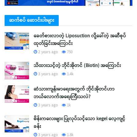
ဆက်စပ် ဆောင်းပါးများ
ခေတ်စားလာတဲ့ Liposuction လို့ခေါ်တဲ့ အဆီစုပ်
ထုတ်ခြင်းအကြောင်း
2 years ago
750
သိထားသင့်တဲ့ ဘိုင်အိုတင် (Biotin) အကြောင်း
3 years ago
1.4k
ဆံသားကျန်းမာရေးအတွက် ဘိုင်အိုတင်ဟာ
ဘယ်လောက်အရေးကြီးသလဲ?
3 years ago
1k
မိန်းကလေးများ ပြုလုပ်သင့်သော kegel လေ့ကျင့်
ခန်း
3 years ago
1.8k