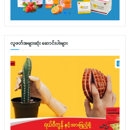
လူဖတ်အများဆုံး ဆောင်းပါးများ