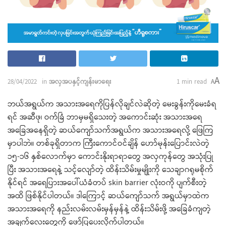
A
28/04/2022
in
အလှအပနှင့်ကျန်းမာရေး
1 min read
A
ဘယ်အရွယ်က အသားအရေကိုပြန်လိုချင်လဲဆိုတဲ့ မေးခွန်းကိုမေးခံရ
ရင် အဆီဖု၊ ဝက်ခြံ ဘာမှမရှိသေးတဲ့ အကောင်းဆုံး အသားအရေ
အခြေအနေရှိတဲ့ ဆယ်ကျော်သက်အရွယ်က အသားအရေလို့ ဖြေကြ
မှာပါဘဲ။ တစ်ခုရှိတာက ကြီးကောင်ဝင်ချိန် ဟော်မုန်းပြောင်းလဲတဲ့
၁၅-၁၆ နှစ်လောက်မှာ ကောင်းနိုးရာရာတွေ အလှကုန်တွေ အသုံးပြု
ပြီး အသားအရေနဲ့ သင့်လျော်တဲ့ ထိန်းသိမ်းမှုမျိုးကို သေချာဂရုမစိုက်
နိုင်ရင် အရေပြားအပေါ်ယံခံတပ် skin barrier လုံးဝကို ပျက်စီးတဲ့
အထိ ဖြစ်နိုင်ပါတယ်။ ဒါကြောင့် ဆယ်ကျော်သက် အရွယ်မှာထဲက
အသားအရေကို နည်းလမ်းလမ်းမှန်မှန်နဲ့ ထိန်းသိမ်းဖို့ အခြေခံကျတဲ့
အချက်လေးတွေကို ဖော်ပြပေးလိုက်ပါတယ်။