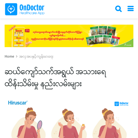
Home
အလှအပနှင့်ကျန်းမာရေး
ဆယ်ကျော်သက်အရွယ် အသားရေ
ထိန်းသိမ်းမှု နည်းလမ်းများ