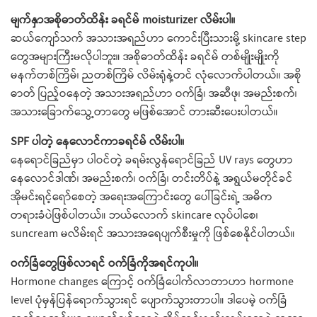
မျက်နှာအစိုဓာတ်ထိန်း ခရင်မ် moisturizer လိမ်းပါ။
ဆယ်ကျော်သက် အသားအရည်ဟာ ကောင်းပြီးသားမို့ skincare step
တွေအများကြီးမလိုပါဘူး။ အစိုဓာတ်ထိန်း ခရင်မ် တစ်မျိုးမျိုးကို
မနက်တစ်ကြိမ်၊ ညတစ်ကြိမ် လိမ်းရုံနဲ့တင် လုံလောက်ပါတယ်။ အစို
ဓာတ် ပြည့်ဝနေတဲ့ အသားအရည်ဟာ ဝက်ခြံ၊ အဆီဖု၊ အမည်းစက်၊
အသားခြောက်သွေ့တာတွေ မဖြစ်အောင် တားဆီးပေးပါတယ်။
SPF ပါတဲ့ နေလောင်ကာခရင်မ် လိမ်းပါ။
နေရောင်ခြည်မှာ ပါဝင်တဲ့ ခရမ်းလွန်ရောင်ခြည် UV rays တွေဟာ
နေလောင်ဒါဏ်၊ အမည်းစက်၊ ဝက်ခြံ၊ တင်းတိပ်နဲ့ အရွယ်မတိုင်ခင်
အိုမင်းရင့်ရော်စေတဲ့ အရေးအကြောင်းတွေ ပေါ်ခြင်းရဲ့ အဓိက
တရားခံပဲဖြစ်ပါတယ်။ ဘယ်လောက် skincare လုပ်ပါစေ၊
suncream မလိမ်းရင် အသားအရေပျက်စီးမှုကို ဖြစ်စေနိုင်ပါတယ်။
ဝက်ခြံတွေဖြစ်လာရင် ဝက်ခြံကိုအရင်ကုပါ။
Hormone changes ကြောင့် ဝက်ခြံပေါက်လာတာဟာ hormone
level ပုံမှန်ပြန်ရောက်သွားရင် ပျောက်သွားတာပါ။ ဒါပေမဲ့ ဝက်ခြံ