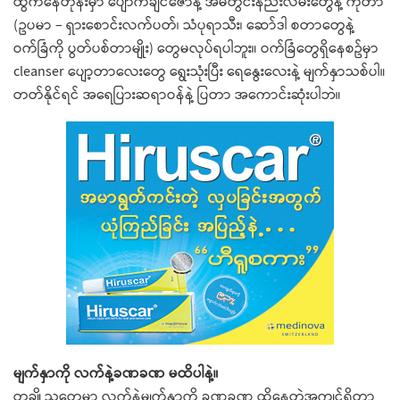
ထွက်နေတုန်းမှာ ပျောက်ချင်ဇောနဲ့ အိမ်တွင်းနည်းလမ်းတွေနဲ့ ကုတာ
(ဥပမာ – ရှားစောင်းလက်ပတ်၊ သံပုရာသီး၊ ဆော်ဒါ စတာတွေနဲ့
ဝက်ခြံကို ပွတ်ပစ်တာမျိုး) တွေမလုပ်ရပါဘူး။ ဝက်ခြံတွေရှိနေစဥ်မှာ
cleanser ပျော့တာလေးတွေ ရွေးသုံးပြီး ရေနွေးလေးနဲ့ မျက်နှာသစ်ပါ။
တတ်နိုင်ရင် အရေပြားဆရာဝန်နဲ့ ပြတာ အကောင်းဆုံးပါဘဲ။
မျက်နှာကို လက်နဲ့ခဏခဏ မထိပါနဲ့။
တချို့သူတွေမှာ လက်နဲ့မျက်နှာကို ခဏခဏ ထိနေတဲ့အကျင့်ရှိတာ