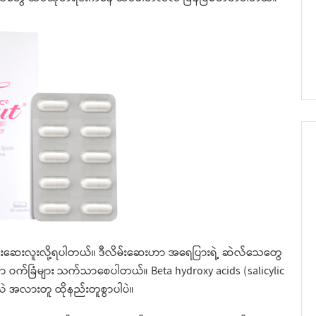
လိမ်းဆေးလူးလို့ရပါတယ်။ ဒီလိမ်းဆေးဟာ အရေပြားရဲ့ ဆဲလ်သေတွေ
ကာ ဝက်ခြံများ သက်သာစေပါတယ်။ Beta hydroxy acids (salicylic
ာလဲ အလားတူ ထိုနည်းတူစွာပါပဲ။