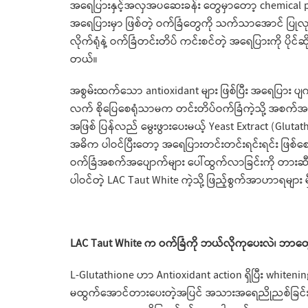
အရေပြားနှင့်အလှအပဆေးခန်း တွေမှာတော့ chemical 
အရေပြားမှာ ဖြစ်တဲ့ ဝက်ခြံတွေကို သက်သာအောင် ပြုလ
လိုက်ရုံနဲ့ ဝက်ခြံတင်းတိပ် ကင်းစင်တဲ့ အရေပြားကို ပို
တယ်။
အစွမ်းထက်သော antioxidant များ ဖြစ်ပြီး အရေပြား
လက် စိုပြေစေရုံသာမက တင်းတိပ်ဝက်ခြံကဲ့သို့ အစက်အပြေ
အဖြစ် ပြန်လည် မွေးဖွားပေးမယ့် Yeast Extract (Glutat
အဓိက ပါဝင်ပြီးတော့ အရေပြားတင်းတင်းရင်းရင်း ဖြစ်စေတ
ဝက်ခြံအစက်အပျောက်များ ပေါ်ထွက်လာခြင်းကို တားဆီးပေ
ပါဝင်တဲ့ LAC Taut White ကဲ့သို့ ဖြည့်စွက်အာဟာရများ 
LAC Taut White က ဝက်ခြံကို ဘယ်လိုကုပေးလဲ၊ ဘာတွ
L-Glutathione ဟာ Antioxidant action ရှိပြီး white
မထွက်အောင်တားပေးတဲ့အပြင် အသားအရေညိုညစ်ခြင်း၊ တင