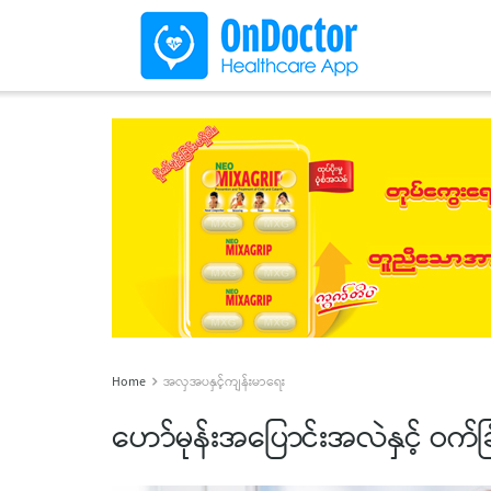
Home
အလှအပနှင့်ကျန်းမာရေး
ဟော်မုန်းအပြောင်းအလဲနှင့် ဝက