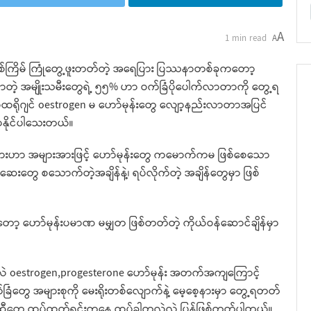
A
1 min read
A
 တစ်ကြိမ် ကြုံတွေ့ဖူးတတ်တဲ့ အရေပြား ပြဿနာတစ်ခုကတော့
ာတဲ့ အမျိုးသမီးတွေရဲ့ ၅၅% ဟာ ဝက်ခြံပိုပေါက်လာတာကို တွေ့ရ
ှာ အီစထရိုဂျင် oestrogen မ ဟော်မုန်းတွေ လျော့နည်းလာတာအပြင်
လာနိုင်ပါသေးတယ်။
များဟာ အများအားဖြင့် ဟော်မုန်းတွေ ကမောက်ကမ ဖြစ်စေသော
ေးတွေ စသောက်တဲ့အချိန်နဲ့၊ ရပ်လိုက်တဲ့ အချိန်တွေမှာ ဖြစ်
တော့ ဟော်မုန်းပမာဏ မမျှတ ဖြစ်တတ်တဲ့ ကိုယ်ဝန်ဆောင်ချိန်မှာ
ာလဲ oestrogen,progesterone ဟော်မုန်း အတက်အကျကြောင့်
်ခြံတွေ အများစုကို မေးရိုးတစ်လျောက်နဲ့ မေ့စေ့နားမှာ တွေ့ရတတ်
အဆီတွေ ထပ်ထုတ်ရင်းကနေ ထပ်ခါတလဲလဲ ပြန်ဖြစ်တတ်ပါတယ်။