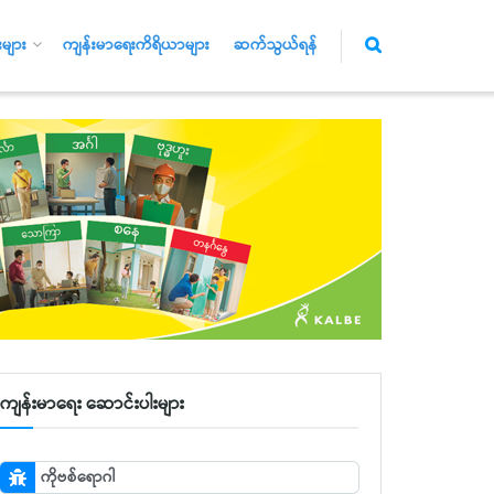
များ
ကျန်းမာရေးကိရိယာများ
ဆက်သွယ်ရန်
ကျန်းမာရေး ဆောင်းပါးများ
ကိုဗစ်ရောဂါ