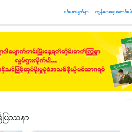
ပင်မစာမျက်နှာ
ကျန်းမာရေး ဆောင်းပါး
်ခြံပြဿနာ