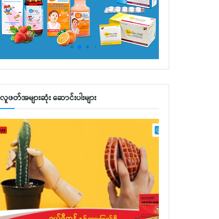
လူဖတ်အများဆုံး ဆောင်းပါးများ