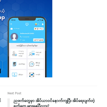
Next Post
်
ညဖက်တွေမှာ အိပ်ယာဝင်နောက်ကျပြီး အိပ်ရေးပျက်တဲ့
ရက်တွေ များနေပြီလား?