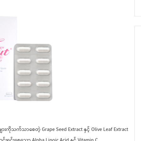
ားကိုသက်သာစေတဲ့ Grape Seed Extract နှင့် Olive Leaf Extract
်းရင်းစေသော Alpha Lipoic Acid နှင့် Vitamin C