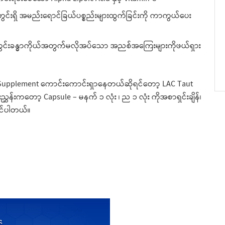
ွင်းရှိ အမည်းရောင်ခြယ်ပစ္စည်းများထွက်ခြင်းကို ကာကွယ်ပေး
အတွင်းခန္ဓာကိုယ်အတွက်မလိုအပ်သော အညစ်အကြေးများကိုဖယ်ရှား
Supplement ကောင်းကောင်းရှာနေတယ်ဆိုရင်တော့ LAC Taut
ှန်းကတော့ Capsule – မနက် ၁ လုံး ၊ ည ၁ လုံး ကိုအစာရှင်းချိန်၊
ုင်ပါတယ်။