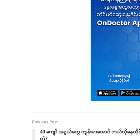
Previous Post
40 ကျော် အရွယ်တွေ ကျန်းမာအောင် ဘယ်လိုနေထိုင
လဲ?