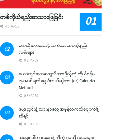
တစ်ကိုယ်ရည်အာသာဖြေခြင်း
0 SHARES
လေထိုးလေအောင့် သက်သာစေမယ့်နည်း
လမ်းများ
0 SHARES
ယောကျာ်းလေးတွေသိထားဖို့လိုတဲ့ ကိုယ်ဝန်မ
ရအောင် ရက်ရှောင်တယ်ဆိုတာ (or) Calendar
Method
0 SHARES
ပွေး၊ ညှင်းနဲ့ ယားနာတွေ အမှန်တကယ်ပျောက်ဖို့
ဆိုရင်
0 SHARES
အရေးပေါ်တားဆေးနဲ့ ကိုကို မမတို့ အမေးများ