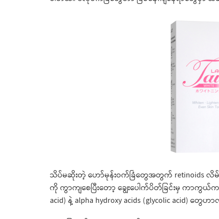
သိပ်မဆိုးတဲ့ ဟော်မုန်းဝက်ခြံတွေအတွက် retinoids 
ကို ကွာကျစေပြီးတော့ ချွေးပေါက်ပိတ်ခြင်းမှ ကာကွယ်
acid) နဲ့ alpha hydroxy acids (glycolic acid) တွေဟ