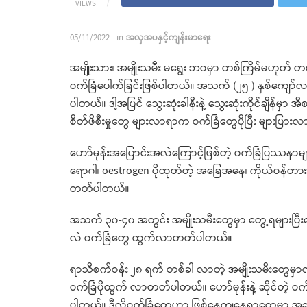
VIEWS
05/11/2022
in
အလှအပနှင့်ကျန်းမာရေး
အမျိုးသား၊ အမျိုးသမီး မရွေး ဘဝမှာ တစ်ကြိမ်မဟုတ်
ဝက်ခြံပေါက်ခြင်းဖြစ်ပါတယ်။ အသက် (၂၅ ) နှစ်ကျော်လ
ပါတယ်။ ဒါ့အပြင် သွေးဆုံးခါနီးနဲ့ သွေးဆုံးကိုင်ချိန်မ
စိတ်ဖိစီးမှုတွေ များလာရာက ဝက်ခြံတွေပိုပြီး များပြား
ဟော်မုန်းအပြောင်းအလဲကြောင့်ဖြစ်တဲ့ ဝက်ခြံပြဿနာ
ရောဂါ၊ oestrogen ပိုထုတ်တဲ့ အခြေအနေ၊ ကိုယ်ဝန်တားဆ
တတ်ပါတယ်။
အသက် ၃၀-၄၀ အတွင်း အမျိုးသမီးတွေမှာ တွေ့ရများပြီး
လဲ ဝက်ခြံတွေ ထွက်လာတတ်ပါတယ်။
ရာသီစက်ဝန်း ၂၈ ရက် တစ်ခါ လာတဲ့ အမျိုးသမီးတွေမှ
ဝက်ခြံပိုထွက် လာတတ်ပါတယ်။ ဟော်မုန်းနဲ့ ဆိုင်တဲ့ ဝက
ပါတယ်။ ဒီလိုဝက်ခြံတွေဟာ ဖြစ်နေကျနေရာတွေမှာ 