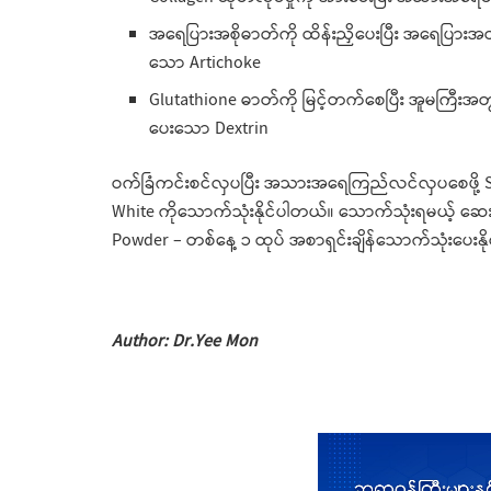
အရေပြားအစိုဓာတ်ကို ထိန်းညှိပေးပြီး အရေပြားအတ
သော Artichoke
Glutathione ဓာတ်ကို မြင့်တက်စေပြီး အူမကြီး
ပေးသော Dextrin
ဝက်ခြံကင်းစင်လှပပြီး အသားအရေကြည်လင်လှပစေဖို့ 
White ကိုသောက်သုံးနိုင်ပါတယ်။ သောက်သုံးရမယ့် ဆေးညွ
Powder – တစ်နေ့ ၁ ထုပ် အစာရှင်းချိန်သောက်သုံးပေးနိ
Author: Dr.Yee Mon