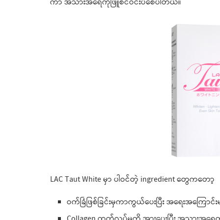
ကာ အသားအရေကိုဖြူစင်ဝင်းပစေပါတယ်။
LAC Taut White မှာ ပါဝင်တဲ့ ingredient တွေကတော့
ဝက်ခြံဖြစ်ခြင်းမှကာကွယ်ပေးပြီး အရေးအကြောင်းမျ
Collagen ထုတ်လုပ်မှုကို အားပေးပြီး အသားအရေတင