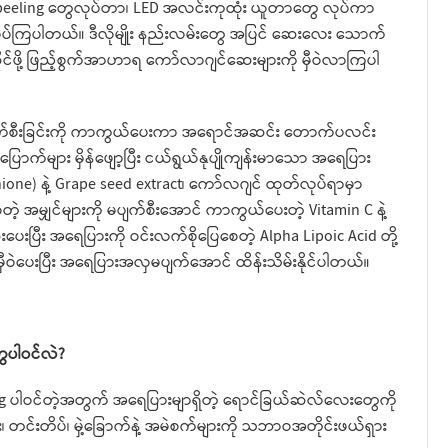
peeling တွေလုပ်တာ၊ LED အလင်းကုထုံး ယူတာတွေ လုပ်ကာ
ုပ်ကြပါတယ်။ ဒီလိုမျိုး နည်းလမ်းတွေ အပြင် ဆေးလေး သောက်
င်ဆိုင်ဖို့ ဖြည့်စွက်အာဟာရ ကော်လာဂျင်ဆေးများကို မှီဝဲလာကြပါ
 ပျက်စီးခြင်းကို ကာကွယ်ပေးကာ အရောင်အဆင်း တောက်ပလင်း
ာက်များ မှိန်ဖျော့ပြီး ငယ်ရွယ်နုပျိုကျန်းမာသော အရေပြား
hione) နဲ့ Grape seed extract၊ ကော်လဂျင် ထုတ်လုပ်ရာမှာ
ဲ့ အမျှင်များကို မပျက်စီးအောင် ကာကွယ်ပေးတဲ့ Vitamin C နဲ့
းပြီး အရေပြားကို ဝင်းလက်စိုပြေစေတဲ့ Alpha Lipoic Acid တို့
မှီဝဲပေးပြီး အရေပြားအလှမပျက်အောင် ထိန်းသိမ်းနိုင်ပါတယ်။
ေပါဝင်လဲ?
ning ပါဝင်တဲ့အတွက် အရေပြားမျာရှိတဲ့ ရောင်ခြယ်ဆဲလ်လေးတွေကို
်းတိပ်၊ မှဲ့ခြောက်နဲ့ အမဲစက်များကို သဘာဝအတိုင်းဖယ်ရှား