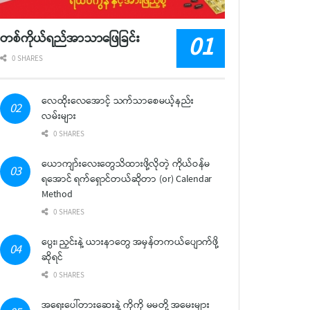
တစ်ကိုယ်ရည်အာသာဖြေခြင်း
0 SHARES
လေထိုးလေအောင့် သက်သာစေမယ့်နည်း
လမ်းများ
0 SHARES
ယောကျာ်းလေးတွေသိထားဖို့လိုတဲ့ ကိုယ်ဝန်မ
ရအောင် ရက်ရှောင်တယ်ဆိုတာ (or) Calendar
Method
0 SHARES
ပွေး၊ ညှင်းနဲ့ ယားနာတွေ အမှန်တကယ်ပျောက်ဖို့
ဆိုရင်
0 SHARES
အရေးပေါ်တားဆေးနဲ့ ကိုကို မမတို့ အမေးများ