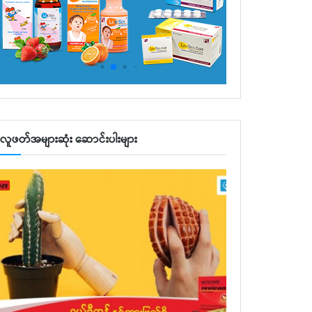
လူဖတ်အများဆုံး ဆောင်းပါးများ