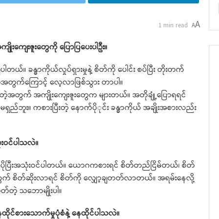
A
1 min read
A
ကျိုးကျေးဇူးတွေကို ပြောပြပေးပါဦး။
ဓာကိုယ်လှုပ်ရှားမှုနဲ့ စိတ်ကို ပေါင်း စပ်ပြီး တိုးတက်
့အတွက်ကြောင့် လေ့လာဖြစ်သွား တာပါ။
ဲ့အတွက် အကျိုးကျေးဇူးတွေက များတယ်။ အတိုချုံ့ပြောရရင်
ှည်ဘူး။ ကစားပြီးတဲ့ နောက်ပိုုင်း ခန္ဓာကိုယ် အချိုးအစားလည်း
ံးဝင်ပါသလဲ။
 ပိုပြီးအသုံးဝင်ပါတယ်။ ယောဂကစားရင် စိတ်တည်ငြိမ်တယ်၊ စိတ်
သထွက် စိတ်ဆိုးလာရင် စိတ်ကို လျှော့ချတတ်လာတယ်။ အရမ်းနေလို့
တ်တဲ့ သဘောမျိုးပါ။
ိုင်စားသောက်မှုပုံစံနဲ့ နေထိုင်ပါသလဲ။