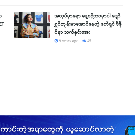
ာ
အလုပ်မှာရော နေ့စဉ်ဘဝမှာပါ ပျော်
ET
ရွှင်ကျန်းမာအောင်နေတဲ့ ဖက်ရှင် ဒီဇို
င်နာ သက်နှင်းအေး
9 years ago
45