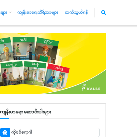
များ
ကျန်းမာရေးကိရိယာများ
ဆက်သွယ်ရန်
ကျန်းမာရေး ဆောင်းပါးများ
ကိုဗစ်ရောဂါ