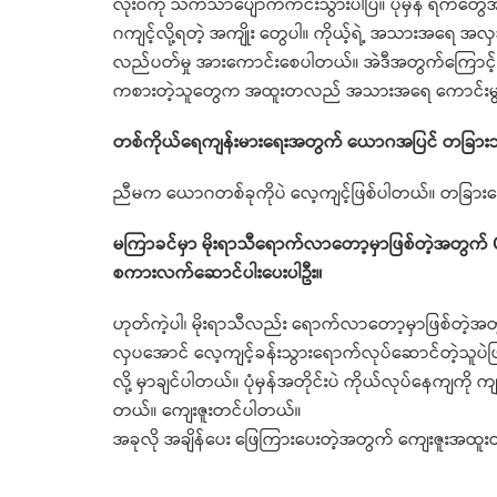
လုံးဝကို သက်သာပျောက်ကင်းသွားပါပြီ။ ပုံမှန် ရက်တွေအတ
ဂကျင့်လို့ရတဲ့ အကျိုး တွေပါ။ ကိုယ့်ရဲ့ အသားအရေ အ
လည်ပတ်မှု အားကောင်းစေပါတယ်။ အဲဒီအတွက်ကြောင
ကစားတဲ့သူတွေက အထူးတလည် အသားအရေ ကောင်းမွန်ဖ
တစ်ကိုယ်ရေကျန်းမားရေးအတွက် ယောဂအပြင် တခြားဘယ
ညီမက ယောဂတစ်ခုကိုပဲ လေ့ကျင့်ဖြစ်ပါတယ်။ တခြားလေ့
မကြာခင်မှာ မိုးရာသီရောက်လာတော့မှာဖြစ်တဲ့အတွက်
စကားလက်ဆောင်ပါးပေးပါဦး။
ဟုတ်ကဲ့ပါ၊ မိုးရာသီလည်း ရောက်လာတော့မှာဖြစ်တဲ့အတွ
လှပအောင် လေ့ကျင့်ခန်းသွားရောက်လုပ်ဆောင်တဲ့သူပဲဖြစ်ဖြစ် 
လို့ မှာချင်ပါတယ်။ ပုံမှန်အတိုင်းပဲ ကိုယ်လုပ်နေကျကို 
တယ်။ ကျေးဇူးတင်ပါတယ်။
အခုလို အချိန်ပေး ဖြေကြားပေးတဲ့အတွက် ကျေးဇူးအထူး