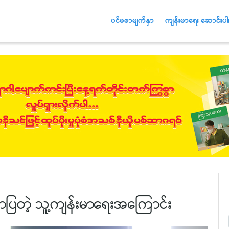
ပင်မစာမျက်နှာ
ကျန်းမာရေး ဆောင်းပါး
ပြတဲ့ သူ့ကျန်းမာရေးအကြောင်း