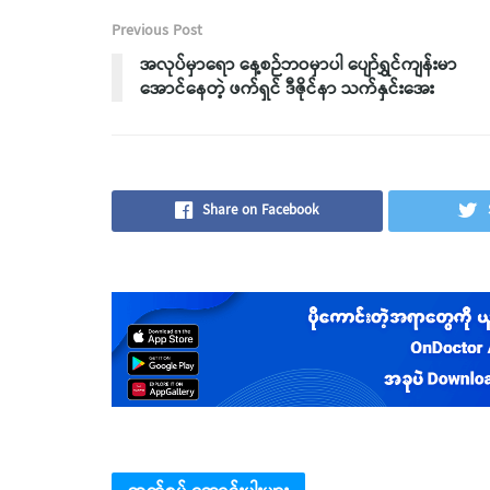
Previous Post
အလုပ်မှာရော နေ့စဉ်ဘဝမှာပါ ပျော်ရွှင်ကျန်းမာ
အောင်နေတဲ့ ဖက်ရှင် ဒီဇိုင်နာ သက်နှင်းအေး
Share on Facebook