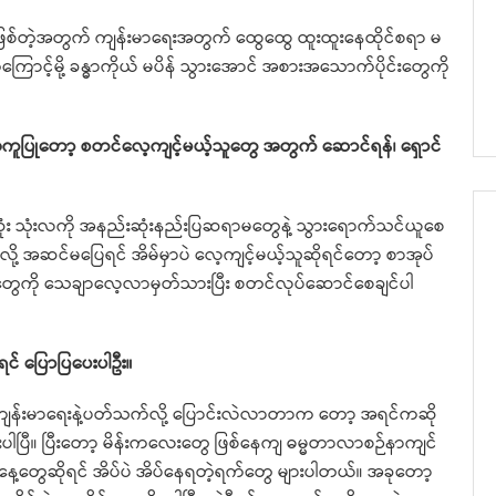
်တဲ့အတွက် ကျန်းမာရေးအတွက် ထွေထွေ ထူးထူးနေထိုင်စရာ မ
ြောင့်မို့ ခန္ဓာကိုယ် မပိန် သွားအောင် အစားအသောက်ပိုင်းတွေကို
ြုတော့ စတင်လေ့ကျင့်မယ့်သူတွေ အတွက် ဆောင်ရန်၊ ရှောင်
း သုံးလကို အနည်းဆုံးနည်းပြဆရာမတွေနဲ့ သွားရောက်သင်ယူစေ
လို့ အဆင်မပြေရင် အိမ်မှာပဲ လေ့ကျင့်မယ့်သူဆိုရင်တော့ စာအုပ်
ွေကို သေချာလေ့လာမှတ်သားပြီး စတင်လုပ်ဆောင်စေချင်ပါ
ိရင် ပြောပြပေးပါဦး။
ား ကျန်းမာရေးနဲ့ပတ်သက်လို့ ပြောင်းလဲလာတာက တော့ အရင်ကဆို
ပါပြီ။ ပြီးတော့ မိန်းကလေးတွေ ဖြစ်နေကျ ဓမ္မတာလာစဉ်နာကျင်
တဲ့နေ့တွေဆိုရင် အိပ်ပဲ အိပ်နေရတဲ့ရက်တွေ များပါတယ်။ အခုတော့