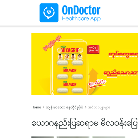
Home
ကျန်းမာသော နေထိုင်မှုပုံစံ
အင်တာဗျူးများ
ယောဂနည်းပြဆရာမ မိလဝန်းပြော