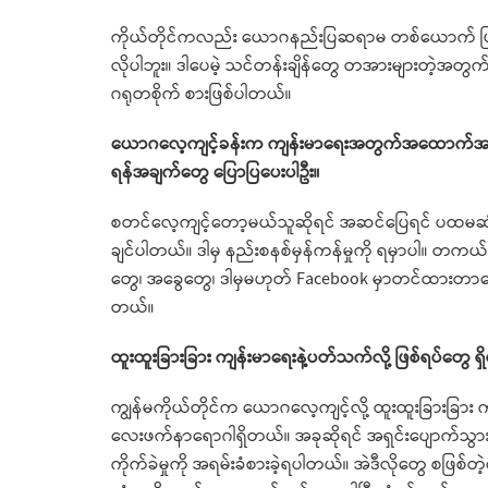
ကိုယ်တိုင်ကလည်း ယောဂနည်းပြဆရာမ တစ်ယောက် ဖြစ
လိုပါဘူး။ ဒါပေမဲ့ သင်တန်းချိန်တွေ တအားများတဲ့အတွက်က
ဂရုတစိုက် စားဖြစ်ပါတယ်။
ယောဂလေ့ကျင့်ခန်းက ကျန်းမာရေးအတွက်အထောက်အကူပ
ရန်အချက်တွေ ပြောပြပေးပါဦး။
စတင်လေ့ကျင့်တော့မယ်သူဆိုရင် အဆင်ပြေရင် ပထမဆုံ
ချင်ပါတယ်။ ဒါမှ နည်းစနစ်မှန်ကန်မှုကို ရမှာပါ။ တကယ်
တွေ၊ အခွေတွေ၊ ဒါမှမဟုတ် Facebook မှာတင်ထားတာတ
တယ်။
ထူးထူးခြားခြား ကျန်းမာရေးနဲ့ပတ်သက်လို့ ဖြစ်ရပ်တွေ ရှ
ကျွန်မကိုယ်တိုင်က ယောဂလေ့ကျင့်လို့ ထူးထူးခြားခြ
လေးဖက်နာရောဂါရှိတယ်။ အခုဆိုရင် အရှင်းပျောက်သွား
ကိုက်ခဲမှုကို အရမ်းခံစားခဲ့ရပါတယ်။ အဲဒီလိုတွေ စဖြစ်