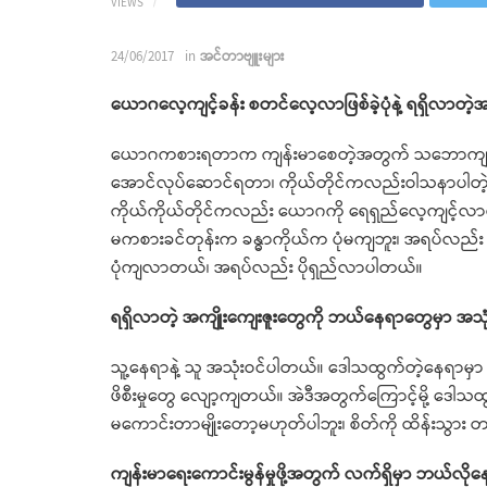
VIEWS
24/06/2017
in
အင်တာဗျူးများ
ယောဂလေ့ကျင့်ခန်း စတင်လေ့လာဖြစ်ခဲ့ပုံနဲ့ ရရှိလာတဲ့အ
ယောဂကစားရတာက ကျန်းမာစေတဲ့အတွက် သဘောကျပါတယ်။ ခန္
အောင်လုပ်ဆောင်ရတာ၊ ကိုယ်တိုင်ကလည်းဝါသနာပါတဲ
ကိုယ်ကိုယ်တိုင်ကလည်း ယောဂကို ရေရှည်လေ့ကျင့်လာတ
မကစားခင်တုန်းက ခန္ဓာကိုယ်က ပုံမကျဘူး၊ အရပ်လည်း မရ
ပုံကျလာတယ်၊ အရပ်လည်း ပိုရှည်လာပါတယ်။
ရရှိလာတဲ့ အကျိုးကျေးဇူးတွေကို ဘယ်နေရာတွေမှာ အသု
သူ့နေရာနဲ့ သူ အသုံးဝင်ပါတယ်။ ဒေါသထွက်တဲ့နေရာမှာ
ဖိစီးမှုတွေ လျော့ကျတယ်။ အဲဒီအတွက်ကြောင့်မို့ ဒေါ
မကောင်းတာမျိုးတော့မဟုတ်ပါဘူး၊ စိတ်ကို ထိန်းသွား တ
ကျန်းမာရေးကောင်းမွန်မှုဖို့အတွက် လက်ရှိမှာ ဘယ်လိုနေထ