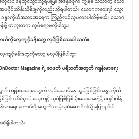
ိုင်းပဲ နေထိုင်သွားလို့ရပါပြီ။ အဲဒီနှစ်ခုက ကျွန်မ သိသာတဲ့ ယော
လှအပပိုင်းထိန်းသိမ်းမှုကိုလည်း သိရပါတယ်။ ယောဂကစားရင် သွေး
့် ခန္ဓာကိုယ်အသားအရေက ကြည်လင်လှပလာပါလိမ့်မယ်။ ယောဂ
ို့ တကူးတက လုပ်စရာမလိုပါဘူး။
်လိုလေ့ကျင့်ခန်းတွေ လုပ်ဖြစ်သေးပါ သလဲ။
ကျင့်ခန်းတွေကိုတော့ မလုပ်ဖြစ်ပါဘူး။
 OnDoctor Magazine ရဲ့ စာဖတ် ပရိသတ်အတွက် ကျန်းမာရေး
က် ကျန်းမာရေးအတွက် လုပ်ဆောင်နေ သူပဲဖြစ်ဖြစ်၊ ခန္ဓာကိုယ်
၊ အိမ်မှာပဲ လေ့ကျင့် သူပဲဖြစ်ဖြစ် မိုးအေးအေးနဲ့မို့ မပျင်းပါနဲ့
ကျန်းမာရေး ကောင်းဖို့အတွက် အမြဲလုပ်ဆောင်ပါလို့ ပြောချင်ပါ
တင်ရှိပါတယ်။