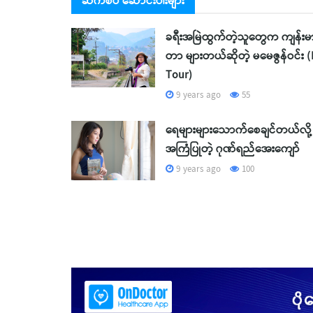
ဆက်စပ် ဆောင်းပါးများ
ခရီးအမြဲထွက်တဲ့သူတွေက ကျန်းမ
တာ များတယ်ဆိုတဲ့ မမေဇွန်ဝင်း (
Tour)
9 years ago
55
ရေများများသောက်စေချင်တယ်လို့
အကြံပြုတဲ့ ဂုဏ်ရည်အေးကျော်
9 years ago
100