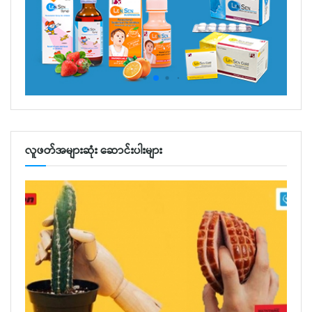
လူဖတ်အများဆုံး ဆောင်းပါးများ