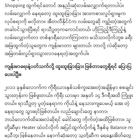
Shopping ထွက်ရင်တောင် အနည်းဆုံးလမ်းလျှောက်ရတာပါပဲ။
လမ်းလျှောက် နေရတော့ ထူးထူးခြားခြား အားကစားလှုပ်ရှားမှုက
လုပ်စရာကို မလိုတာ။ အီတလီနိုင်ငံက လမ်းတွေဆို ကျဉ်းတဲ့အတွက်
တခါဝင်သွားပြီးရင် ရာသီဥတုကကောင်းတယ်၊ ဟိုကြည့်ဒီကြည့်နဲ့
လမ်းလျှောက်တာ တစ်နာရီလောက်ကြာတာ မသိသာလိုက်ဘူး။ ခရီး
အမြဲထွက်တဲ့သူတွေက ကျန်းမာတာ များတယ်၊ ဘာလို့ လဲဆိုတော့
အမြဲတမ်းလှုပ်ရှားသွားလာနေရတဲ့အတွက်ပါ။
ကျန်းမာရေးနဲ့ပတ်သက်လို့ ထူးထူးခြားခြား ဖြစ်တာတွေရှိရင် ပြောပြ
ပေးပါဦး။
၂၀၁၁ ခုနှစ်လောက်က ကိုရီးယားနှစ်သစ်ကူးအေးတဲ့အချိန်မှာ စစချင်း
သွားတုန်းက ဖြစ်ဖူးတယ်။ ကိုရီး ယားမှာ အနုတ် ၁၄ ဒီဂရီအထိ ကြုံဖူး
တယ်။ ရာသီဥတု ပူတဲ့နေရာက ကိုယ်နဲ့ နေသားကျပေမယ့် အေး တဲ့
နေရာတွေ သွားရင်ဖြစ်တယ်။ လည်ချောင်းတွေ နာတာ၊
ဘယ်လောက်ထိအေးလဲဆိုရင် ခေါင်းတွေ ကိုက်တဲ့အထိဖြစ်တာ။ သူ
တို့ဆီမှာ Heater ထဲဝင်လိုက် အပြင်ထွက်လိုက်နဲ့ ဒီနှစ်ခု Balance က
မညီဘူး ဖြစ်နေတယ်။ နောက်ဆုံးတော့ သူတို့ဆီက ရေနွေးအိတ်တွေ