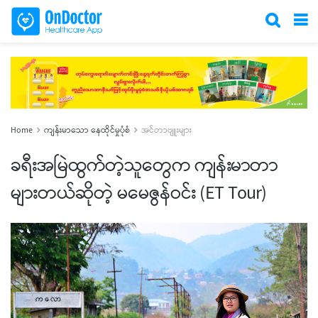
Home
ကျန်းမာသော နေထိုင်မှုပုံစံ
အင်တာဗျူးများ
ခရီးအမြဲထွက်တဲ့သူတွေက ကျန်းမာတာ
များတယ်ဆိုတဲ့ မမေဇွန်ဝင်း (ET Tour)