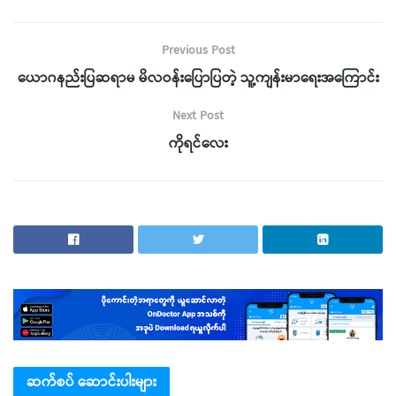
Previous Post
ယောဂနည်းပြဆရာမ မိလဝန်းပြောပြတဲ့ သူ့ကျန်းမာရေးအကြောင်း
Next Post
ကိုရင်လေး
ဆက်စပ် ဆောင်းပါးများ