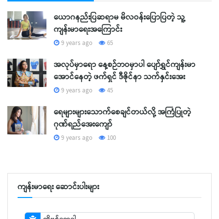
ယောဂနည်းပြဆရာမ မိလဝန်းပြောပြတဲ့ သူ့
ကျန်းမာရေးအကြောင်း
9 years ago
65
အလုပ်မှာရော နေ့စဉ်ဘဝမှာပါ ပျော်ရွှင်ကျန်းမာ
အောင်နေတဲ့ ဖက်ရှင် ဒီဇိုင်နာ သက်နှင်းအေး
9 years ago
45
ရေများများသောက်စေချင်တယ်လို့ အကြံပြုတဲ့
ဂုဏ်ရည်အေးကျော်
9 years ago
100
ကျန်းမာရေး ဆောင်းပါးများ