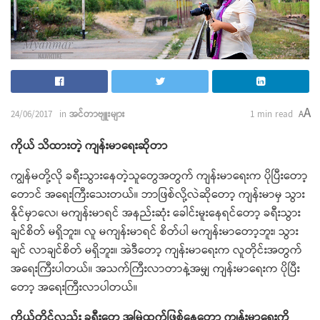
A
24/06/2017
in
အင်တာဗျူးများ
1 min read
A
ကိုယ် သိထားတဲ့ ကျန်းမာရေးဆိုတာ
ကျွန်မတို့လို ခရီးသွားနေတဲ့သူတွေအတွက် ကျန်းမာရေးက ပိုပြီးတော့
တောင် အရေးကြီးသေးတယ်။ ဘာဖြစ်လို့လဲဆိုတော့ ကျန်းမာမှ သွား
နိုင်မှာလေ၊ မကျန်းမာရင် အနည်းဆုံး ခေါင်းမူးနေရင်တော့ ခရီးသွား
ချင်စိတ် မရှိဘူး။ လူ မကျန်းမာရင် စိတ်ပါ မကျန်းမာတော့ဘူး၊ သွား
ချင် လာချင်စိတ် မရှိဘူး။ အဲဒီတော့ ကျန်းမာရေးက လူတိုင်းအတွက်
အရေးကြီးပါတယ်။ အသက်ကြီးလာတာနဲ့အမျှ ကျန်းမာရေးက ပိုပြီး
တော့ အရေးကြီးလာပါတယ်။
ကိုယ်တိုင်လည်း ခရီးတွေ အမြဲထွက်ဖြစ်နေတော့ ကျန်းမာရေးကို