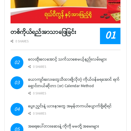
တစ်ကိုယ်ရည်အာသာဖြေခြင်း
0 SHARES
လေထိုးလေအောင့် သက်သာစေမယ့်နည်းလမ်းများ
0 SHARES
ယောကျာ်းလေးတွေသိထားဖို့လိုတဲ့ ကိုယ်ဝန်မရအောင် ရက်
ရှောင်တယ်ဆိုတာ (or) Calendar Method
0 SHARES
ပွေး၊ ညှင်းနဲ့ ယားနာတွေ အမှန်တကယ်ပျောက်ဖို့ဆိုရင်
0 SHARES
အရေးပေါ်တားဆေးနဲ့ ကိုကို မမတို့ အမေးများ