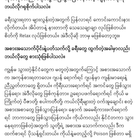
ဘယ်လိုဂရုစိုက်ပါသလဲ။
ခရီးသွားရတာ များလွန်းတဲ့အတွက် ပြန်လာရင် ကောင်းကောင်းနား
လိုက်တယ်။ အိပ်တာနဲ့ နားတာကို သေသေချာချာ လုပ်ဖြစ်တယ်။
စိတ်ကို Relax လုပ်ဖြစ်တယ်။ အဲဒီလိုဆို ဘာမှ မဖြစ်တော့ဘူး။
အစားအသောက်ပိုင်းနဲ့ပတ်သက်လို့ ခရီးတွေ ထွက်တဲ့အခါမှာလည်း
ဘယ်လိုတွေ စားသုံးဖြစ်ပါသလဲ။
ကျွန်မ သွားတဲ့နိုင်ငံတွေက မတူတဲ့အတွက်ကြောင့် အစားအသောက်
က အကုန်စားရတာလေ။ ဂျပန် ရောက်ရင် ဂျပန်မှာ ကျန်းမာရေးနဲ့
ညီညွတ်တာတွေ ရှိတယ်။ ကိုရီးယားရောက်ရင် အကင်တွေ ဖြစ်သွား
ပြန်ရော၊ အဲဒီလိုတွေ ဖြစ်ကုန်တာ။ ဥရောပဖက်ရောက်ရင် ကိုယ် မ
ကြိုက်တဲ့ ပီဇာတို့၊ စပါကတီတို့၊ ကယ်လိုရီများတဲ့ ဝက်အူချောင်း စတဲ့
အစားအစာတွေ ဖြစ်သွားပြန်ရော၊ နောက် အမေရိကားဖက်ရောက်
ရင် ဘာကာတွေ ဖြစ်သွားပြန်တယ်။ ကိုယ်ကလည်း နိုင်ငံတကာ သွား
နေရတာဖြစ်တဲ့အတွက် သူတို့ရဲ့ အစားအ သောက်ကလည်း ဒီက
ထက်စာရင် ပိုသန့်ရှင်းတယ်။ ကိုယ်နဲ့မတည့်လို့ Poison ဖြစ်တာ မရှိ