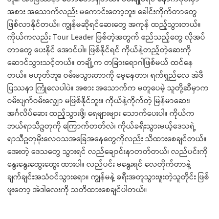
အစား အသောက်လည်း မကောင်းတော့ဘူး၊ ခေါင်းကိုက်တာတွေ
ဖြစ်လာနိုင်တယ်။ ကျွန်မဆိုရင်ဆေးတွေ အကုန် ထည့်သွားတယ်။
ကိုယ်ကလည်း Tour Leader ဖြစ်တဲ့အတွက် ဧည်သည့်တွေ လိုအပ်
တာတွေ ပေးနိုင် အောင်ပါ။ ဖြစ်နိုင်ရင် ကိုယ်နဲ့တည့်တဲ့ဆေးကို
ဆောင်သွားသင့်တယ်။ တချို့က တခြားရောဂါဖြစ်မယ် ထင်နေ
တယ်။ မဟုတ်ဘူး၊ ဝမ်းမသွားတာကို မေ့နေတာ၊ ရက်ရှည်လေ အဲဒီ
ပြဿနာ ကြုံလေပါပဲ။ အစား အသောက်က မတူပေမဲ့ သူတို့ဆီမှာက
ဝမ်းပျက်ဝမ်းလျှော မဖြစ်နိုင်ဘူး။ ကိုယ်နဲ့ကိုက်တဲ့ မြန်မာဆေး၊
အင်္ဂလိပ်ဆေး ထည့်သွားဖို့၊ ရေများများ သောက်ပေးပါ။ ကိုယ်က
ဘယ်ရာသီဥတုကို ကြောက်တတ်လဲ၊ ကိုယ်ခရီးသွားမယ့်ဒေသရဲ့
ရာသီဥတုမိုးလေဝသအခြေအနေတွေကိုလည်း သိထားစေချင်တယ်။
အေးတဲ့ ဒေသတွေ သွားရင် လည်ချောင်းနာတတ်တယ်၊ လည်ပင်းကို
နွေးနွေးထွေးထွေး ထားပါ။ လည်ပင်း မနွေးရင် လေတိုက်တာနဲ့
ချက်ချင်းအသံဝင်သွားရော။ ကျွန်မနဲ့ ခရီးအတူသွားဖူးတဲ့သူတိုင်း ဖြစ်
ဖူးတော့ အဲဒါလေးကို သတိထားစေချင်ပါတယ်။