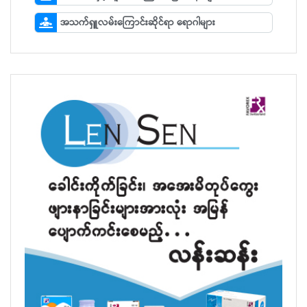
အသက်ရှူလမ်းကြောင်းဆိုင်ရာ ရောဂါများ