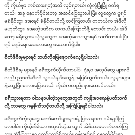
ကို ကိုယ်မှာ ကပ်ထားရတဲ့အထိ လုပ်ရတယ်၊ လုံလုံခြုံခြုံ ဝတ်ရ
တယ်။ အခု နောက်ပိုင်းတော့ အဆင်ပြေသွားပါ ပြီ။ လူတွေက ပူရင်
မခံနိုင်ဘူး၊ အေးရင် ခံနိုင်တယ်လို့ ထင်ကြတယ်၊ တကယ်က အဲဒီလို
မဟုတ်ဘူး။ အေးတဲ့ဒဏ်က တကယ်ကြောက်ဖို့ ကောင်း တယ်။ အဲဒီ
တော့ ခရီးသွားမယ့်သူတွေက အေးတဲ့ဒေသသွားရင် သတိထားပါ၊ ပြီး
ရင် ရေခဲရေ၊ အေးတာတွေ မသောက်ဖို့ပါ။
စိတ်ဖိစီးမှုများရင် ဘယ်လိုဖြေဖျောက်လေ့ရှိပါသလဲ။
စိတ်ဖိစီးမှု များရင် ခရီးထွက်လိုက်တာပါပဲ။ ရုံးမှာ အလုပ်တွေ များရင်
လည်း ညဖက်ဆိုရင် သူငယ်ချင်းတွေနဲ့ အပြင်ထွက်တယ်။ လူများများ
နဲ့တွေ့ပြီး စကားပြောတယ်၊ ကိုယ်ကလည်း နားထောင်တယ်။
ခရီးသွားရတာ ဝါသနာပါတဲ့သူတွေအတွက် ကျန်းမာရေးနဲ့ပတ်သက်
လို့ ဘာတွေ ဂရုစိုက်သင့်တယ်လို့ အကြံပြုချင်ပါသလဲ။
ခရီးထွက်တဲ့သူတွေ တော်တော်များများရဲ့ ပြဿနာက ဝမ်းချုပ်ကြ
တာပါပဲ။ ကိုယ့်အိမ်သာ မဟုတ်တဲ့အ တွက် အိမ်သာမတက်တတ်ကြ
ဘူး။ အဲဒီပြဿနာ တော်တော်ရှိတယ်။ ဝမ်းချုပ်ရင် နောက်ပိုင်းမှာ