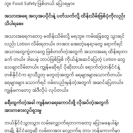
ဘူး၊ Food Safety ဖြစ်တယ် ပြောရမှာ။
အသားအရေ အလှအပပိုင်းနဲ့ ပတ်သက်လို့ ထိန်းသိမ်းဖြစ်ပုံကိုလည်း
သိပါရစေ။
အသားအရေကတော့ မထိန်းသိမ်းလို့ မရဘူး။ ကမ်းခြေတွေ သွားရင်
လည်း Lotion လိမ်းရတယ်။ တအား အေးတဲ့နေရာတွေ ရောက်ရင်
အသားတွေကွဲတာတွေ ဖြစ်တတ်တဲ့အတွက် အသားအရေ ထိန်းရတာ
ခက် တယ်။ ဒါပေမဲ့ ဘာပဲဖြစ်ဖြစ် ကိုယ်နဲ့အဆင်ပြေတဲ့ Lotion တွေ
သေချာလိမ်းတယ်။ ကျွန်မဆိုရင် ပိုဆိုးတယ်၊ ရောက်တဲ့တနိုင်ငံနဲ့
တစ်နိုင်ငံက ရာသီဥတု မတူတဲ့အတွက် ရေများများသောက်တယ်။
ရေများများ သောက်ရင် ဝမ်းလည်းမှန်တဲ့အတွက် အဆင်ပြေတယ်။
ကျွန်မကတော့ အဲဒီလိုပဲ လုပ်တယ်။
ခရီးထွက်တဲ့အခါ ကျန်းမာရေးကောင်းဖို့ လိုအပ်တဲ့အတွက်
အားကစားလှုပ်ရှားမှု
ဘယ်နိုင်ငံသွားသွား လမ်းလျှောက်ရတာကတော့ ပြောမနေပါနဲ့။
တချို့ နိုင်ငံတွေဆို လမ်းတအား လျှောက်ရ တာ၊ ဘန်ကောက်မှာ