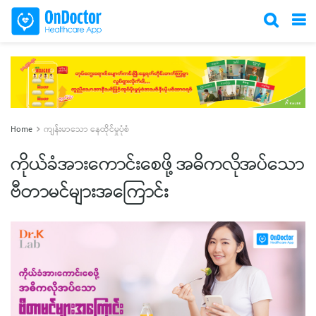
Home
ကျန်းမာသော နေထိုင်မှုပုံစံ
ကိုယ်ခံအားကောင်းစေဖို့ အဓိကလိုအပ်သော
ဗီတာမင်များအကြောင်း