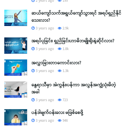
2 years ago
195
ဆယ်ကျော်သက်အရွယ်ကျော်သွားရင် အရပ်ရှည်နိုင်
သေးလား?
3 years ago
2.9k
အရပ်ပုခြင်း၊ ရှည်ခြင်းဟာမိဘမျိုးရိုးနဲ့ဆိုင်လား?
3 years ago
1.8k
အလွှာခြားတာကောင်းလား?
3 years ago
1.3k
နွေရာသီမှာ အဲကွန်း၊ပန်ကာ အလွန်အကျွံသုံးမိတဲ့
အခါ
3 years ago
723
ပန်ဒါမျက်ဝန်းလေး မဖြစ်စေဖို့
3 years ago
946