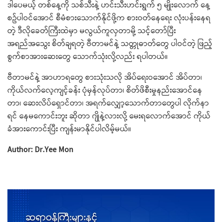
ဒါပေမယ့် တစ်နေ့ကို သစ်သီးနဲ့ ဟင်းသီးဟင်းရွက် ၅ မျိုးလောက် နေ့
စဥ်ပါဝင်အောင် စီမံစားသောက်နိုင်ဖို့က စားဝတ်နေရေး လုံးပန်းနေရ
တဲ့ ဒီလိုခေတ်ကြီးထဲမှာ မလွယ်ကူလှတာမို့ သင့်တော်ပြီး
အရည်အသွေး စိတ်ချရတဲ့ ဗီတာမင်နဲ့ သတ္တုဓာတ်တွေ ပါဝင်တဲ့ ဖြည့်
စွက်စာအားဆေးတွေ သောက်သုံးလို့လည်း ရပါတယ်။
ဗီတာမင်နဲ့ အာဟာရတွေ စားသုံးသလို အိပ်ရေးဝအောင် အိပ်တာ၊
ကိုယ်လက်လေ့ကျင့်ခန်း ပုံမှန်လုပ်တာ၊ စိတ်ဖိစီးမှုနည်းအောင်နေ
တာ၊ ဆေးလိပ်ရှောင်တာ၊ အရက်လျှော့သောက်တာတွေပါ လိုက်နာ
ရင် နေမကောင်းဘူး ဆိုတာ ဂျိုနဲ့လားလို့ မေးရလောက်အောင် ကိုယ်
ခံအားကောင်းပြီး ကျန်းမာနိုင်ပါလိမ့်မယ်။
Author: Dr.Yee Mon