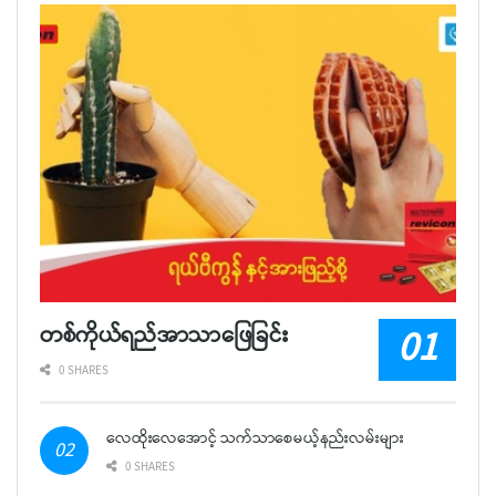
တစ်ကိုယ်ရည်အာသာဖြေခြင်း
0 SHARES
လေထိုးလေအောင့် သက်သာစေမယ့်နည်းလမ်းများ
0 SHARES