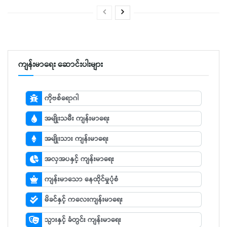
ကျန်းမာရေး ဆောင်းပါးများ
ကိုဗစ်ရောဂါ
အမျိုးသမီး ကျန်းမာရေး
အမျိုးသား ကျန်းမာရေး
အလှအပနှင့် ကျန်းမာရေး
ကျန်းမာသော နေထိုင်မှုပုံစံ
မိခင်နှင့် ကလေးကျန်းမာရေး
သွားနှင့် ခံတွင်း ကျန်းမာရေး