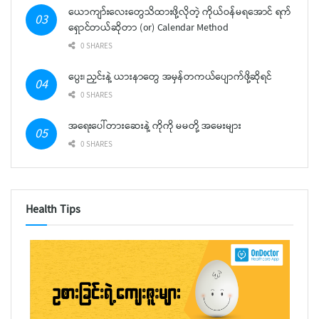
ယောကျာ်းလေးတွေသိထားဖို့လိုတဲ့ ကိုယ်ဝန်မရအောင် ရက်
ရှောင်တယ်ဆိုတာ (or) Calendar Method
0 SHARES
ပွေး၊ ညှင်းနဲ့ ယားနာတွေ အမှန်တကယ်ပျောက်ဖို့ဆိုရင်
0 SHARES
အရေးပေါ်တားဆေးနဲ့ ကိုကို မမတို့ အမေးများ
0 SHARES
Health Tips