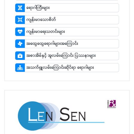
ရောဂါကြီးများ
ကျန်းမာသောစိတ်
ကျန်းမာရေးသတင်းများ
အထွေထွေရောဂါများအကြောင်း
အစာအိမ်နှင့် အူလမ်းကြောင်း ပြဿနာများ
အသက်ရှူလမ်းကြောင်းဆိုင်ရာ ရောဂါများ