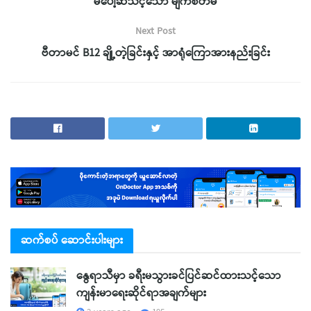
မပေါ့ဆသင့်သော မျက်စိတိမ်
Next Post
ဗီတာမင် B12 ချို့တဲ့ခြင်းနှင့် အာရုံကြောအားနည်းခြင်း
ဆက်စပ် ဆောင်းပါးများ
နွေရာသီမှာ ခရီးမသွားခင်ပြင်ဆင်ထားသင့်သော
ကျန်းမာရေးဆိုင်ရာအချက်များ