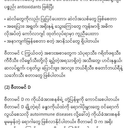
ပစ္စည်း antioxidants ဖြစ်ပြီး
• ဆဲလ်တွေကိုလည်း ပြုပြင်ပေးတာ၊ ဆဲလ်အသစ်တွေ ဖြစ်စေတာ
• အရေပြား၊ အရွတ်၊ အရိုးနုနဲ့ သွေးကြောတွေ ကျန်းမာဖို့ အဓိက
လိုအပ်တဲ့ ကော်လာဂျင် ထုတ်လုပ်ရာမှာ ကူညီပေးတာ
• အနာကျက်မြန်စေတာ စတဲ့ အာနိသင်တွေ ရှိပါတယ်။
ဗီတာမင် C ကြွယ်ဝတဲ့ အစားအစာတွေက သံပုရာသီး၊ ဂရိတ်ဖရုသီး၊
ကီဝီသီး၊ လိမ္မော်သီးတို့လို ချဥ်တဲ့အရသာရှိတဲ့ အသီးတွေ၊ ဟင်းနုနွယ်၊
ဆလပ်ရွက်၊ ငရုတ်ပွ၊ ပြောင်းဖူး၊ အာလူး၊ ဘယ်ရီသီး၊ စတော်ဘယ်ရီနဲ့
သင်္ဘောသီး စတာတွေ ဖြစ်ပါတယ်။
(2) ဗီတာမင် D
ဗီတာမင် D က ကိုယ်ခံအားစနစ်ရဲ့ တုံ့ပြန်မှုကို ကောင်းစေပါတယ်။
ဗီတာမင် D ချို့တဲ့ရင် ခန္ဓာကိုယ်ထဲကို ရောဂါပိုးမွှားတွေ ဝင်ရောက်
လွယ်စေသလို autoimmune diseases လို့ခေါ်တဲ့ ကိုယ်ခံအားစနစ်
မူမမှန်တဲ့ ရောဂါတွေ ဖြစ်လာနိုင်ပါတယ်။ ဗီတာမင် D က အရိုး