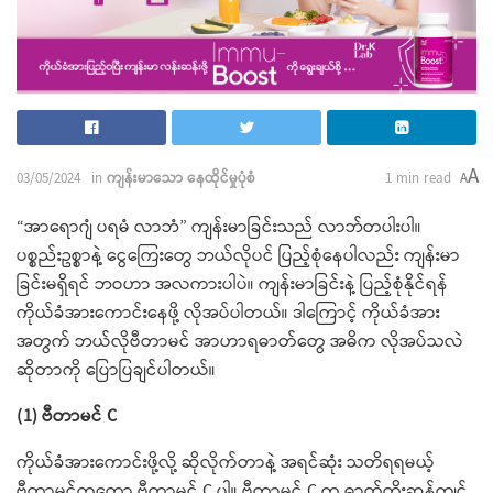
A
03/05/2024
in
ကျန်းမာသော နေထိုင်မှုပုံစံ
1 min read
A
“အာရောဂျံ ပရမံ လာဘံ” ကျန်းမာခြင်းသည် လာဘ်တပါးပါ။
ပစ္စည်းဥစ္စာနဲ့ ငွေကြေးတွေ ဘယ်လိုပင် ပြည့်စုံနေပါလည်း ကျန်းမာ
ခြင်းမရှိရင် ဘဝဟာ အလကားပါပဲ။ ကျန်းမာခြင်းနဲ့ ပြည့်စုံနိုင်ရန်
ကိုယ်ခံအားကောင်းနေဖို့ လိုအပ်ပါတယ်။ ဒါကြောင့် ကိုယ်ခံအား
အတွက် ဘယ်လိုဗီတာမင် အာဟာရဓာတ်တွေ အဓိက လိုအပ်သလဲ
ဆိုတာကို ပြောပြချင်ပါတယ်။
(1) ဗီတာမင် C
ကိုယ်ခံအားကောင်းဖို့လို့ ဆိုလိုက်တာနဲ့ အရင်ဆုံး သတိရရမယ့်
ဗီတာမင်ကတော့ ဗီတာမင် C ပါ။ ဗီတာမင် C က ဓာတ်တိုးဆန့်ကျင်