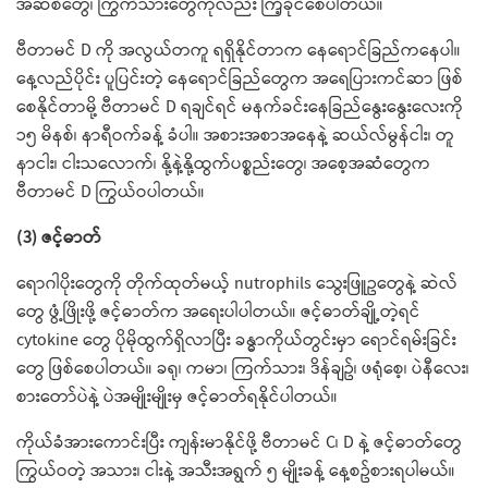
အဆစ်တွေ၊ ကြွက်သားတွေကိုလည်း ကြံ့ခိုင်စေပါတယ်။
ဗီတာမင် D ကို အလွယ်တကူ ရရှိနိုင်တာက နေရောင်ခြည်ကနေပါ။
နေ့လည်ပိုင်း ပူပြင်းတဲ့ နေရောင်ခြည်တွေက အရေပြားကင်ဆာ ဖြစ်
စေနိုင်တာမို့ ဗီတာမင် D ရချင်ရင် မနက်ခင်းနေခြည်နွေးနွေးလေးကို
၁၅ မိနစ်၊ နာရီဝက်ခန့် ခံပါ။ အစားအစာအနေနဲ့ ဆယ်လ်မွန်ငါး၊ တူ
နာငါး၊ ငါးသလောက်၊ နို့နဲ့နို့ထွက်ပစ္စည်းတွေ၊ အစေ့အဆံတွေက
ဗီတာမင် D ကြွယ်ဝပါတယ်။
(3) ဇင့်ဓာတ်
ရောဂါပိုးတွေကို တိုက်ထုတ်မယ့် nutrophils သွေးဖြူဥတွေနဲ့ ဆဲလ်
တွေ ဖွံ့ဖြိုးဖို့ ဇင့်ဓာတ်က အရေးပါပါတယ်။ ဇင့်ဓာတ်ချို့တဲ့ရင်
cytokine တွေ ပိုမိုထွက်ရှိလာပြီး ခန္ဓာကိုယ်တွင်းမှာ ရောင်ရမ်းခြင်း
တွေ ဖြစ်စေပါတယ်။ ခရု၊ ကမာ၊ ကြက်သား၊ ဒိန်ချဥ်၊ ဖရုံစေ့၊ ပဲနီလေး၊
စားတော်ပဲနဲ့ ပဲအမျိုးမျိုးမှ ဇင့်ဓာတ်ရနိုင်ပါတယ်။
ကိုယ်ခံအားကောင်းပြီး ကျန်းမာနိုင်ဖို့ ဗီတာမင် C၊ D နဲ့ ဇင့်ဓာတ်တွေ
ကြွယ်ဝတဲ့ အသား၊ ငါးနဲ့ အသီးအရွက် ၅ မျိုးခန့် နေ့စဥ်စားရပါမယ်။