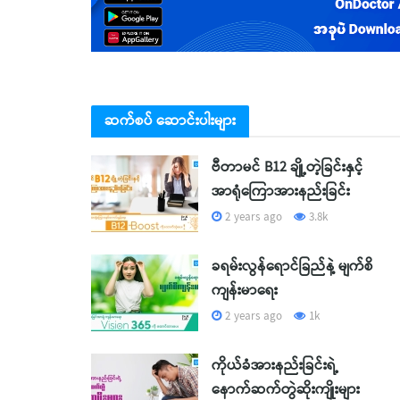
ဆက်စပ် ဆောင်းပါးများ
ဗီတာမင် B12 ချို့တဲ့ခြင်းနှင့်
အာရုံကြောအားနည်းခြင်း
2 years ago
3.8k
ခရမ်းလွန်ရောင်ခြည်နဲ့ မျက်စိ
ကျန်းမာရေး
2 years ago
1k
ကိုယ်ခံအားနည်းခြင်းရဲ့
နောက်ဆက်တွဲဆိုးကျိုးများ