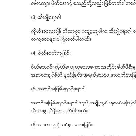
ဝမ်းလျော၊ ဗိုက်အောင့် စသည်တို့လည်း ဖြစ်တတ်ပါတယ်
(3) ဆီးချိုရောဂါ
ကိုယ်အလေးချိန် သိသာစွာ လျော့ကျပါက ဆီးချိုရောဂါ 
လက္ခဏာများပါ ရှိတတ်ပါတယ်။
(4) စိတ်ဓာတ်ကျခြင်း
စိတ်ထောင်း ကိုယ်ကျေ ဟူသောစကားအတိုင်း စိတ်ဖိစီး
အစာစားချင်စိတ် နည်းခြင်း၊ အရက်သေစာ သောက်စားခြင်း
(5) အဆစ်အမြစ်ရောင်ရောဂါ
အဆစ်အမြစ်ရောင်ရောဂါသည် အချို့တွင် အူလမ်းကြောင်
သိသာစွာ ပိန်နေတတ်ပါတယ်။
(6) အာဟာရ စုံလင်စွာ မစားခြင်း