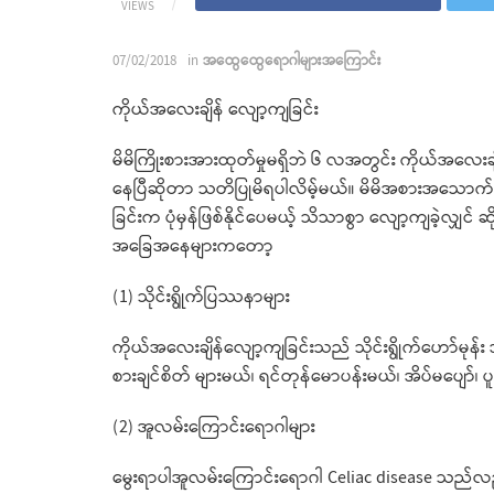
VIEWS
07/02/2018
in
အထွေထွေရောဂါများအကြောင်း
ကိုယ်အလေးချိန် လျော့ကျခြင်း
မိမိကြိုးစားအားထုတ်မှုမရှိဘဲ ၆ လအတွင်း ကိုယ်အလေး
နေပြီဆိုတာ သတိပြုမိရပါလိမ့်မယ်။ မိမိအစားအသောက
ခြင်းက ပုံမှန်ဖြစ်နိုင်ပေမယ့် သိသာစွာ လျော့ကျခဲ့လျှ
အခြေအနေများကတော့
(1) သိုင်းရွိုက်ပြဿနာများ
ကိုယ်အလေးချိန်လျော့ကျခြင်းသည် သိုင်းရွိုက်ဟော်မု
စားချင်စိတ် များမယ်၊ ရင်တုန်မောပန်းမယ်၊ အိပ်မပျော
(2) အူလမ်းကြောင်းရောဂါများ
မွေးရာပါအူလမ်းကြောင်းရောဂါ Celiac disease သည်လ