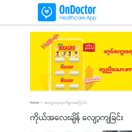
Home
အထွေထွေရောဂါများအကြောင်း
ကိုယ်အလေးချိန် လျော့ကျခြင်း