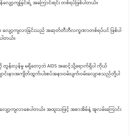
လျော့ကျခြင်းရဲ့ အကြောင်းရင်း တစ်ရပ်ဖြစ်ပါတယ်။
ာစွာ လျော့ကျလာခြင်းသည် အဆုတ်တီဘီလက္ခဏာတစ်ရပ်ပင် ဖြစ်ပါ
ုင်ပါတယ်။
 တွန်းလှန်မှု မရှိတော့ဘဲ AIDS အဆင့်သို့ရောက်ရှိပါ ကိုယ်
င်းနာ၊အကျိတ်ထွက်၊ပါးစပ်အနာ၊ဝမ်းပျက်၊ဝမ်းလျောစသည်တို့ပါ
လျော့ကျလာစေပါတယ်။ အထူးသဖြင့် အစာအိမ်နဲ့ အူလမ်းကြောင်း