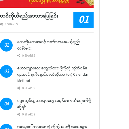
တစ်ကိုယ်ရည်အာသာဖြေခြင်း
0 SHARES
လေထိုးလေအောင့် သက်သာစေမယ့်နည်း
လမ်းများ
0 SHARES
ယောကျာ်းလေးတွေသိထားဖို့လိုတဲ့ ကိုယ်ဝန်မ
ရအောင် ရက်ရှောင်တယ်ဆိုတာ (or) Calendar
Method
0 SHARES
ပွေး၊ ညှင်းနဲ့ ယားနာတွေ အမှန်တကယ်ပျောက်ဖို့
ဆိုရင်
0 SHARES
အရေးပေါ်တားဆေးနဲ့ ကိုကို မမတို့ အမေးများ