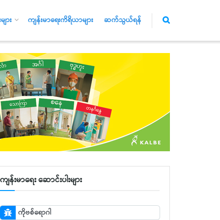
များ
ကျန်းမာရေးကိရိယာများ
ဆက်သွယ်ရန်
ကျန်းမာရေး ဆောင်းပါးများ
ကိုဗစ်ရောဂါ