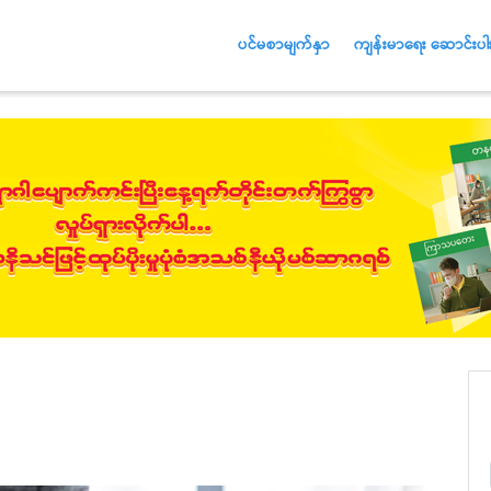
ပင်မစာမျက်နှာ
ကျန်းမာရေး ဆောင်းပါး