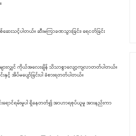
။
စစ်ဆေးသင့်ပါတယ်။ ဆီးမကြာခဏသွားခြင်း၊ ရေငတ်ခြင်း
မှုများလျှင် ကိုယ်အလေးချိန် သိသာစွာလျော့ကျလာတတ်ပါတယ်။
နှင့် အိပ်မပျော်ခြင်းပါ ခံစားရတတ်ပါတယ်။
းရောင်ရမ်းမှုပါ ရှိနေတတ်၍ အာဟာရစုပ်ယူမှု အားနည်းကာ