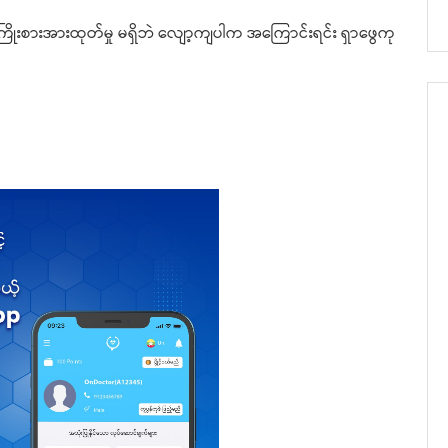
ကြိုးစားအားထုတ်မှု မရှိဘဲ လျော့ကျပါက အကြောင်းရင်း ရှာဖွေကု