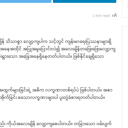
A
1 min read
A
ချိန် သိသာစွာ လျော့ကျပါက သင့်တွင် ကျန်းမာရေးပြဿနာများရှိ
်အနေအထိုင် အပြုအမူပြောင်းလဲ၍ အလေးချိန်တဖြေးဖြေးလျော့ကျ
င် ဆိုးရွားသော အခြေအနေရှိနေတတ်ပါတယ်။ ဖြစ်နိုင်ချေရှိသော
န်း အထွက်များခြင်းရဲ့ အဓိက လက္ခဏာတစ်ရပ်ပဲ ဖြစ်ပါတယ်။ အစာ
်၊ ပူအိုက်ခြင်း စသောလက္ခဏာများပါ ပူးတွဲခံစားရတတ်ပါတယ်။
ည်း ကိုယ်အလေးချိန် လျော့ကျစေပါတယ်။ တခြားသော ဝမ်းပျက်