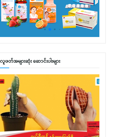
လူဖတ်အများဆုံး ဆောင်းပါးများ