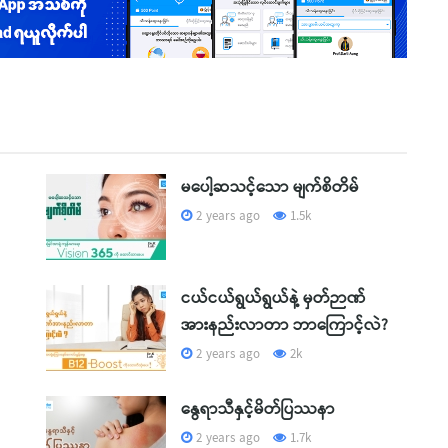
မပေါ့ဆသင့်သော မျက်စိတိမ်
2 years ago
1.5k
ငယ်ငယ်ရွယ်ရွယ်နဲ့ မှတ်ဉာဏ်
အားနည်းလာတာ ဘာကြောင့်လဲ?
2 years ago
2k
နွေရာသီနှင့်မိတ်ပြဿနာ
2 years ago
1.7k