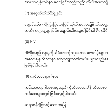
အာဟာရ စုံလင်စွာ မစားခြင်းသည်လည်း ကိုယ်အလေးချိန်
(7) အဆုတ်တီဘီပိုးရှိခြင်း
ချောင်းဆိုးရက်ကြာခြင်းအပြင် ကိုယ်အလေးချိန် သိသ
တယ်။ ငွေ့ငွေ့ဖျားခြင်း၊ ချောင်းဆိုးသွေးပါခြင်းပါ ရှိနေနိ
(8) HIV
HIVပိုးသည် လူရဲ့ကိုယ်ခံအားကိုကျစေကာ ရောဂါပိုးများကို
အလေးချိန် သိသာစွာ လျော့ကျလာပါတယ်။ ဖျား၊လည်ချော
ဖြစ်နိုင်ပါတယ်။
(9) ကင်ဆာရောဂါများ
ကင်ဆာရောဂါအများစုသည် ကိုယ်အလေးချိန် သိသာစွာ 
ကင်ဆာများတွင် ဖြစ်လေ့ရှိပါတယ်။
ဆရာဝန်နဲ့ပြသင့်သောအချိန်