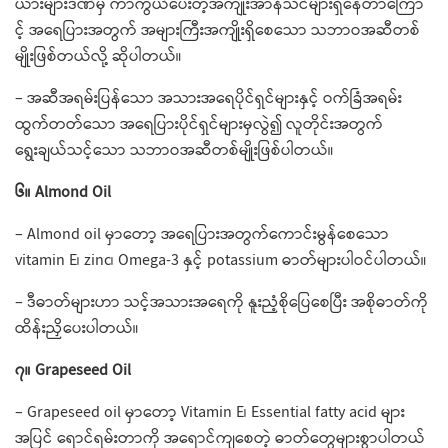
ယားများဒဏ်မှ ကာကွယ်​ပေးတဲ့အကျိုးအာနိသင်များရှိ​နေတာ​ကြော
င့် အ​ရေပြားအတွက် အများကြီးအကျိုးရှိ​စေ​သော သဘာဝအဆီတစ်
မျိုးဖြစ်တယ်လို့ ဆိုပါတယ်။
– အဆီအရမ်းပြန်​သော အသားအ​ရေပိုင်ရှင်များနှင့် ဝက်ခြံအရမ်း
ထွက်တတ်​သော အရေပြားပိုင်ရှင်များမှလွဲ၍ လူတိုင်းအတွက် ​
ရွေးချယ်သင့်​သော သဘာဝအဆီတစ်မျိုးဖြစ်ပါတယ်။
၆။ Almond Oil
– Almond oil မှာ​တော့ အ​ရေပြားအတွက်​ကောင်းမွန်​စေ​သော
vitamin E၊ zinc၊ Omega-3 နှင့် potassium ဓာတ်များပါဝင်ပါတယ်။
– ဒီဓာတ်များဟာ သင့်အသားအ​ရေကို နူးညံ့စိုပြေ​စေပြီး အစိုဓာတ်ကို
ထိန်းညှိ​ပေးပါတယ်။
၇။ Grapeseed Oil
– Grapeseed oil မှာ​တော့ Vitamin E၊ Essential fatty acid များ
အပြင် ရောင်ရမ်းတာကို အရောင်ကျ​စေတဲ့ ဓာတ်​တွေများစွာပါတယ်