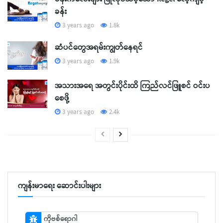
ခန်း
3 years ago
1.8k
ဆံပင်တွေအရမ်းကျွတ်နေရင်
3 years ago
1.9k
အသားအရေ အတွင်းပိုင်းထိ ကြည်လင်ဖြူစင် ဝင်းပ
စေဖို့
3 years ago
2.4k
ကျန်းမာရေး ဆောင်းပါးများ
ကိုဗစ်ရောဂါ