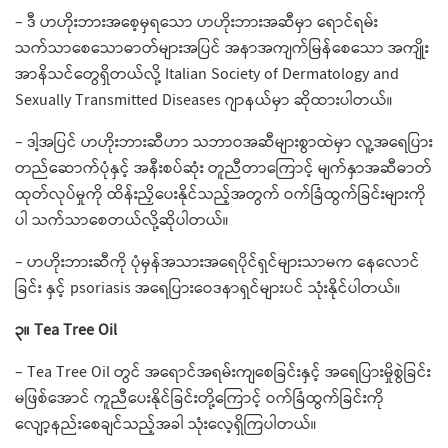
– ဒီ ဟဟိုးဘားအ​စေ့မှရ​သော ဟဟိုးဘားအဆီမှာ ရောင်ရမ်း
သက်သာ​စေ​သောဓာတ်များအပြင် အနာအကျက်မြန်​စေ​သော အကျိုး
အာနိသင်​တွေရှိတယ်လို့ Italian Society of Dermatology and
Sexually Transmitted Diseases ဂျာနယ်မှာ ဆိုထားပါတယ်။
– ဒါ့အပြင် ဟဟိုးဘားဆီဟာ သဘာဝအဆီများစွာထဲမှာ လူ့အ​ရေပြား
တည်​ဆောက်ပုံနှင့် အနီးစပ်ဆုံး တူညီတာ​ကြောင့် မျက်နှာအဆီဓာတ်
ထုတ်လုပ်မှုကို ထိန်းညှိ​ပေးနိုင်သည့်အတွက် ဝက်ခြံထွက်ခြင်းများကို
ပါ သက်သာ​စေတယ်လို့ဆိုပါတယ်။
– ဟဟိုးဘားဆီကို ပုံမှန်အသားအ​ရေပိုင်ရှင်များသာမက ​နေ​လောင်
ခြင်း နှင့် psoriasis​ အ​ရေပြားဝေဒနာရှင်များပင် သုံးနိုင်ပါတယ်။
၃။ Tea Tree Oil
– Tea Tree Oil တွင် အ​ရောင်အရမ်းကျ​စေခြင်းနှင့် အ​ရေပြားမှိုစွဲခြင်း
မဖြစ်​အောင် ကူညီပေးနိုင်ခြင်းတို့​ကြောင့် ဝက်ခြံထွက်ခြင်းကို ​
လျော့နည်း​စေချင်သည့်အခါ သုံး​လေ့ရှိကြပါတယ်။