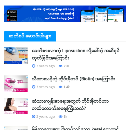
ဆက်စပ် ဆောင်းပါးများ
ခေတ်စားလာတဲ့ Liposuction လို့ခေါ်တဲ့ အဆီစုပ်
ထုတ်ခြင်းအကြောင်း
2 years ago
750
သိထားသင့်တဲ့ ဘိုင်အိုတင် (Biotin) အကြောင်း
3 years ago
1.4k
ဆံသားကျန်းမာရေးအတွက် ဘိုင်အိုတင်ဟာ
ဘယ်လောက်အရေးကြီးသလဲ?
3 years ago
1k
မိန်းကလေးများ ပြုလုပ်သင့်သော kegel လေ့ကျင့်