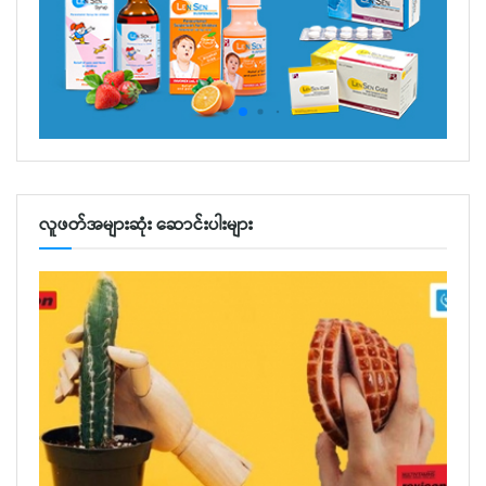
လူဖတ်အများဆုံး ဆောင်းပါးများ