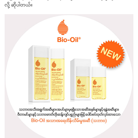
လို့ ဆိုပါတယ်။