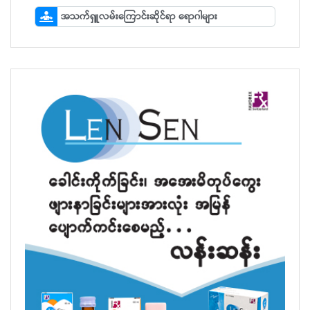
အသက်ရှူလမ်းကြောင်းဆိုင်ရာ ရောဂါများ