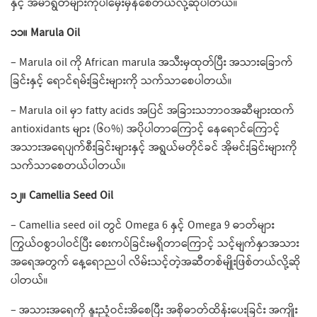
နှင့် အမာရွတ်များကိုပါ​မှေးမှိန်​စေတယ်လို့ဆိုပါတယ်။
၁၁။ Marula Oil
– Marula oil ကို African marula အသီးမှထုတ်ပြီး အသား​ခြောက်
ခြင်းနှင့် ရောင်ရမ်းခြင်းများကို သက်သာ​စေပါတယ်။
– Marula oil မှာ fatty acids အပြင် အခြားသဘာဝအဆီများထက်
antioxidants များ (၆၀%) အပိုပါတာ​ကြောင့် ​နေ​ရောင်​ကြောင့်
အသားအ​ရေပျက်စီးခြင်းများနှင့် အရွယ်မတိုင်ခင် အိုမင်းခြင်းများကို
သက်သာ​စေတယ်ပါတယ်။
၁၂။ Camellia Seed Oil
– Camellia seed oil တွင် Omega 6 နှင့် Omega 9 ဓာတ်များ
ကြွယ်ဝစွာပါဝင်ပြီး ​စေးကပ်ခြင်းမရှိတာ​ကြောင့် သင့်မျက်နှာအသား
အ​ရေအတွက် ​နေ့​ရောညပါ လိမ်းသင့်တဲ့အဆီတစ်မျိုးဖြစ်တယ်လို့ဆို
ပါတယ်။
– အသားအ​ရေကို နူးညံ့ဝင်းအိ​​စေပြီး အစိုဓာတ်ထိန်း​ပေးခြင်း အကျိုး