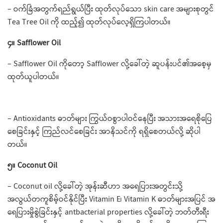
– ဝက်ခြံအတွက်ရည်ရွယ်ပြီး ထုတ်လုပ်​သော skin care အများစုတွင်
Tea Tree Oil ကို ထည့်၍ ထုတ်လုပ်​လေ့ရှိကြပါတယ်။
၄။ Safflower Oil
– Safflower Oil ကို​တော့ Safflower လို့​ခေါ်တဲ့ ဆူပန်းပင်၏အ​စေ့မှ
ထုတ်ယူပါတယ်။
– Antioxidants ဓာတ်များ ကြွယ်ဝစွာပါဝင်​နေပြီး အသားအ​ရေစိုပြေ​
စေခြင်းနှင့် ကြည်လင်​စေခြင်း အာနိသင်ကို ရရှိ​စေတယ်လို့ ဆိုပါ
တယ်။
၅။ Coconut Oil
– Coconut oil လို့​ခေါ်တဲ့ အုန်းဆီဟာ အ​ရေပြားအတွင်းသို့
အလွယ်တကူစိမ့်ဝင်နိုင်ပြီး Vitamin E၊ Vitamin K ဓာတ်များအပြင် အ​
ရေပြားမှိုစွဲခြင်းနှင့် ​antbacterial properties လို့ခေါ်တဲ့ ဘတ်တီးရီး