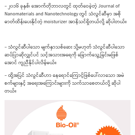
– ၂၀၁၆ ခုနှစ်၊ အောက်တိုဘာလတွင် ထုတ်​ဝေခဲ့တဲ့ Journal of
Nanomaterials and Nanotechnology တွင် သံလွင်ဆီမှာ အစို
ဓာတ်ထိန်း​ပေးနိုင်တဲ့ moisturizer အာနိသင်ရှိတယ်လို့ ဆိုပါတယ်။
– သံလွင်ဆီပါ​သော မျက်နှာသစ်​ဆေး သို့မဟုတ် သံလွင်ဆီပါ​သော
ဆပ်ပြာဆိုလျှင်ပင် သင့်အသားအ​ရေကို ​ခြောက်​သွေ့ခြင်းမဖြစ်
အောင် ကူညီနိုင်ပါလိမ့်မယ်။
– ထို့အပြင် သံလွင်ဆီဟာ ​နေ​ရောင်​ကြောင့်ဖြစ်​ပေါ်လာ​သော အမဲ
စက်များနှင့် အ​ရေးအ​ကြောင်းများကို သက်သာ​စေတယ်လို့ ဆိုပါ
တယ်။