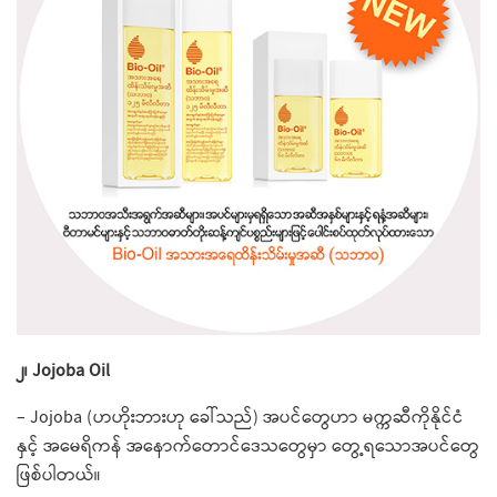
၂၊ Jojoba Oil
– Jojoba (ဟဟိုးဘားဟု ခေါ်သည်) အပင်​တွေဟာ မက္ကဆီကိုနိုင်ငံ
နှင့် အမေရိကန် အနောက်တောင်ဒေသ​တွေမှာ ​တွေ့ရ​သောအပင်​တွေ
ဖြစ်ပါတယ်။