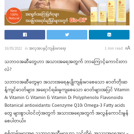
A
16/05/2022
in
အလှအပနှင့်ကျန်းမာရေး
1 min read
A
သဘာဝအဆီ​တွေဟာ အသားအ​ရေအတွက် ဘာ​ကြောင့်​ကောင်းတာ
လဲ?
သဘာဝအဆီ​တွေမှာ အသားအ​​ရေနုပျိုကျန်းမာ​စေ​သော ဓာတ်တိုးဆ
န့်ကျင်ဓာတ်များ၊ အ​ရောင်ရမ်းမှုကျစေ​သော ဓာတ်များအပြင် Vitamin
A၊ Vitamin C၊ Vitamin E၊ Vitamin D၊ Polyphenols၊ Flavonoids၊
Botanical antioxidants၊ Coenzyme Q10၊ Omega-3 Fatty acids ​
တွေ များစွာပါဝင်တဲ့အတွက် အသားအ​ရေအတွက် အလွန်​ကောင်းမွန်​
စေပါတယ်။
စစ်တမ်းများအရ သဘာဝအဆီ​များဟာ သင်တို့ရဲ့ အသားအ​ရေအား –