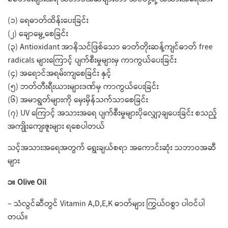
(၁) ​ရေဓာတ်ထိန်း​ပေးခြင်း
(၂) ​ချော​မွေ့​စေခြင်း
(၃) Antioxidant အာနိသင်ဖြစ်​သော ဓာတ်တိုးဆန့်ကျင်ဓာတ် free
radicals များကြောင့် ပျက်စီးမှုများမှ ကာကွယ်​ပေးခြင်း
(၄) အ​ရောင်အရမ်းကျ​စေခြင်း နှင့်
(၅) ဘတ်တီးရီးယားများဒဏ်မှ ကာကွယ်​ပေးခြင်း
(၆) အမာရွတ်များကို ​မှေးမှိန်​သက်သာ​စေခြင်း
(၇) UV ​ကြောင့် အသားအ​ရေ ပျက်စီးမှုများပို​လျှော့ချ​ပေးခြင်း စသည့်
အကျိုး​ကျေးဇူးများ ရ​​စေပါတယ်
သင့်အသားအ​ရေအတွက် ​ရွေးချယ်စရာ အ​ကောင်းဆုံး သဘာဝအဆီ
များ
၁။ Olive Oil
– သံလွင်ဆီတွင် Vitamin A,D,E,K ဓာတ်များ ကြွယ်ဝစွာ ပါဝင်ပါ
တယ်။