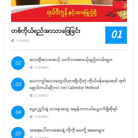
တစ်ကိုယ်ရည်အာသာဖြေခြင်း
0 SHARES
လေထိုးလေအောင့် သက်သာစေမယ့်နည်းလမ်းများ
0 SHARES
ယောကျာ်းလေးတွေသိထားဖို့လိုတဲ့ ကိုယ်ဝန်မရအောင် ရက်
ရှောင်တယ်ဆိုတာ (or) Calendar Method
0 SHARES
ပွေး၊ ညှင်းနဲ့ ယားနာတွေ အမှန်တကယ်ပျောက်ဖို့ဆိုရင်
0 SHARES
အရေးပေါ်တားဆေးနဲ့ ကိုကို မမတို့ အမေးများ