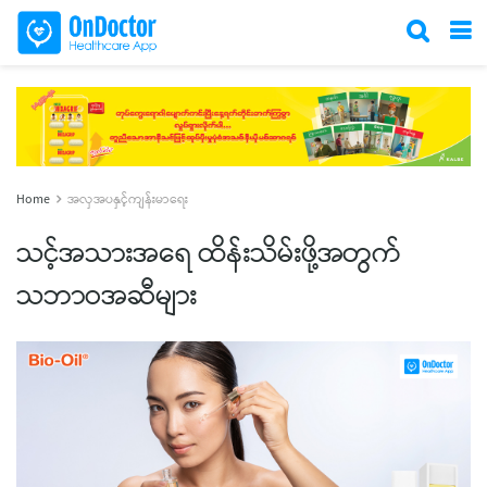
Home
အလှအပနှင့်ကျန်းမာရေး
သင့်အသားအရေ ထိန်းသိမ်းဖို့အတွက်
သဘာဝအဆီများ