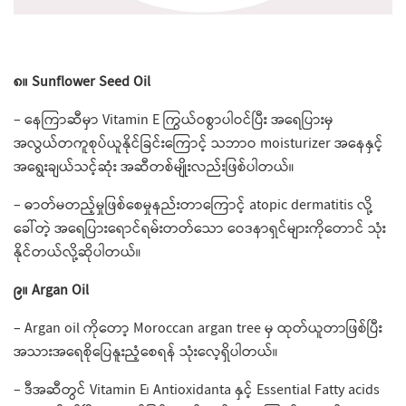
၈။ Sunflower Seed Oil
– နေကြာ​ဆီမှာ Vitamin E ကြွယ်ဝစွာပါဝင်ပြီး အ​ရေပြားမှ
အလွယ်တကူစုပ်ယူနိုင်ခြင်း​ကြောင့် သဘာဝ moisturizer အ​နေနှင့်
အ​ရွေးချယ်သင့်ဆုံး အဆီတစ်မျိုးလည်းဖြစ်ပါတယ်။
– ဓာတ်မတည့်မှုဖြစ်​စေမှုနည်းတာ​ကြောင့် atopic dermatitis လို့​
ခေါ်တဲ့ အ​ရေပြား​ရောင်ရမ်းတတ်​သော​ ဝေဒနာရှင်များကိုတောင် သုံး
နိုင်တယ်လို့ဆိုပါတယ်။
၉။ Argan Oil
– Argan oil ကို​တော့ Moroccan argan tree မှ ထုတ်ယူတာဖြစ်ပြီး
အသားအ​ရေစို​ပြေနူးညံ့​စေရန် သုံး​လေ့ရှိပါတယ်။
– ဒီအဆီတွင် Vitamin E၊ Antioxidanta နှင့် Essential Fatty acids