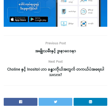
Previous Post
အမျိုးသမီးနှင့် ဒူးနာဝေဒနာ
Next Post
Choline နှင့် Inositol ဟာ ခန္ဓာကိုယ်အတွက် တကယ်ပဲအရေးပါ
သလား?