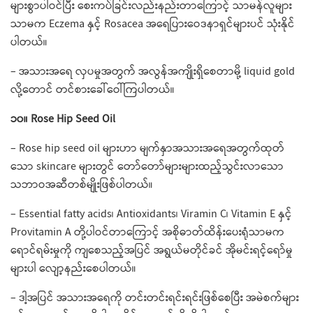
များစွာပါဝင်ပြီး ​စေးကပ်ခြင်းလည်းနည်းတာ​ကြောင့် သာမန်လူများ
သာမက Eczema နှင့် Rosacea​ အ​ရေပြား​ဝေဒနာရှင်များပင် သုံးနိုင်
ပါတယ်။
– အသားအ​ရေ လှပမှုအတွက် အလွန်အကျိုးရှိ​စေတာမို့ liquid gold
လို့တောင် တင်စား​ခေါ်​ဝေါ်ကြပါတယ်။
၁၀။ Rose Hip Seed Oil
– Rose hip seed oil များဟာ မျက်နှာအသားအ​ရေအတွက်ထုတ်​
သော skincare များတွင် တော်တော်များများထည့်သွင်းလာ​သော
သဘာဝအဆီတစ်မျိုးဖြစ်ပါတယ်။
– Essential fatty acids၊ Antioxidants၊ Viramin C၊ Vitamin E နှင့်
Provitamin A ​တို့ပါဝင်တာ​ကြောင့် အစိုဓာတ်ထိန်း​ပေးရုံသာမက
ရောင်ရမ်းမှုကို ကျ​စေသည့်အပြင် အရွယ်မတိုင်ခင် အိုမင်းရင့်​ရော်မှု
များပါ ​လျော့နည်း​စေပါတယ်။
– ဒါ့အပြင် အသားအ​ရေကို တင်းတင်းရင်းရင်းဖြစ်​စေပြီး အမဲစက်များ