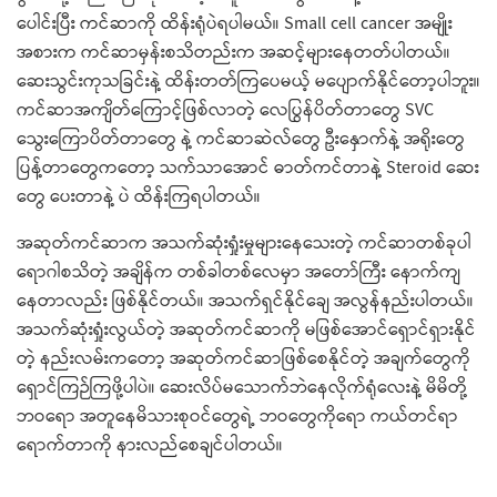
ပေါင်းပြီး ကင်ဆာကို ထိန်းရုံပဲရပါမယ်။ Small cell cancer အမျိုး
အစားက ကင်ဆာမှန်းစသိတည်းက အဆင့်များနေတတ်ပါတယ်။
ဆေးသွင်းကုသခြင်းနဲ့ ထိန်းတတ်ကြပေမယ့် မပျောက်နိုင်တော့ပါဘူး။
ကင်ဆာအကျိတ်ကြောင့်ဖြစ်လာတဲ့ လေပြွန်ပိတ်တာတွေ SVC
သွေးကြောပိတ်တာတွေ နဲ့ ကင်ဆာဆဲလ်တွေ ဦးနှောက်နဲ့ အရိုးတွေ
ပြန့်တာတွေကတော့ သက်သာအောင် ဓာတ်ကင်တာနဲ့ Steroid ဆေး
တွေ ပေးတာနဲ့ ပဲ ထိန်းကြရပါတယ်။
အဆုတ်ကင်ဆာက အသက်ဆုံးရှုံးမှုများနေသေးတဲ့ ကင်ဆာတစ်ခုပါ
ရောဂါစသိတဲ့ အချိန်က တစ်ခါတစ်လေမှာ အတော်ကြီး နောက်ကျ
နေတာလည်း ဖြစ်နိုင်တယ်။ အသက်ရှင်နိုင်ချေ အလွန်နည်းပါတယ်။
အသက်ဆုံးရှုံးလွယ်တဲ့ အဆုတ်ကင်ဆာကို မဖြစ်အောင်ရှောင်ရှားနိုင်
တဲ့ နည်းလမ်းကတော့ အဆုတ်ကင်ဆာဖြစ်စေနိုင်တဲ့ အချက်တွေကို
ရှောင်ကြဉ်ကြဖို့ပါပဲ။ ဆေးလိပ်မသောက်ဘဲနေလိုက်ရုံလေးနဲ့ မိမိတို့
ဘဝရော အတူနေမိသားစုဝင်တွေရဲ့ ဘဝတွေကိုရော ကယ်တင်ရာ
ရောက်တာကို နားလည်စေချင်ပါတယ်။