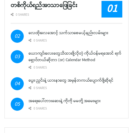
တစ်ကိုယ်ရည်အာသာဖြေခြင်း
0 SHARES
လေထိုးလေအောင့် သက်သာစေမယ့်နည်းလမ်းများ
0 SHARES
ယောကျာ်းလေးတွေသိထားဖို့လိုတဲ့ ကိုယ်ဝန်မရအောင် ရက်
ရှောင်တယ်ဆိုတာ (or) Calendar Method
0 SHARES
ပွေး၊ ညှင်းနဲ့ ယားနာတွေ အမှန်တကယ်ပျောက်ဖို့ဆိုရင်
0 SHARES
အရေးပေါ်တားဆေးနဲ့ ကိုကို မမတို့ အမေးများ
0 SHARES