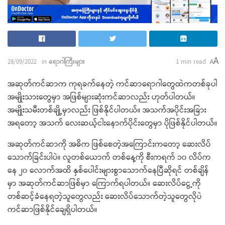
A
28/09/2022
in
ရောဂါကြီးများ
1 min read
A
အဆုတ်ကင်ဆာက ကုရခက်နေတဲ့ ကင်ဆာရောဂါတွေထဲကတစ်ခုပါ
အမျိုးသားတွေမှာ အဖြစ်များဆုံးကင်ဆာလည်း ဟုတ်ပါတယ်။
အမျိုးသမီးတစ်ချို့မှာလည်း ဖြစ်နိုင်ပါတယ်။ အသက်အပိုင်းအခြား
အရတော့ အသက် လေးဆယ့်ငါးနောက်ပိုင်းတွေမှာ ပိုဖြစ်နိုင်ပါတယ်။
အဆုတ်ကင်ဆာကို အဓိက ဖြစ်စေတဲ့အကြောင်းကတော့ ဆေးလိပ်
သောက်ခြင်းပါပဲ။ လူတစ်ယောက် တစ်နေ့ကို စီးကရက် ၁၀ လိပ်က
နေ ၂၀ လောက်အထိ နှစ်ပေါင်းများစွာသောက်နေပြီဆိုရင် တစ်ချိန်
မှာ အဆုတ်ကင်ဆာဖြစ်မှာ ကြောက်ရပါတယ်။ ဆေးလိပ်ငွေ့ကို
တစ်ဆင့်ခံနေရတဲ့သူတွေလည်း ဆေးလိပ်သောက်တဲ့သူတွေလိုပဲ
ကင်ဆာဖြစ်နိုင်ချေရှိပါတယ်။