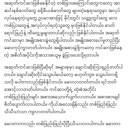
အဆုတ်ကင်ဆာဖြစ်စေနိုင်တဲ့ တစ်ခြားအကြောင်းတွေကတော့ အာ
ဆင်းနစ်ဓာတ်တွေ ခရိုမီယမ်ဓာတ်တွေ များတဲ့နေရာတွေမှာ အလုပ်
လုပ်နေရတဲ့သူတွေ ဥပမာအားဖြင့် မိုင်းတွင်း သတ္တုတွင်းတွေ ဆား
ကစ်ပြားတွေနဲ့ အလုပ်လုပ်ရတဲ့သူတွေ မှာဖြစ်နိုင်ပါတယ်။ ဓာတ်
ရောင်ခြည်နဲ့ ထိတွေ့မှုများတယ်ဆိုလည်း ဖြစ်နိုင်ပါတယ်။ အဆုတ်
ကင်ဆာမှာ အမျိုးအစားခွဲတွေရှိပါတယ်။ အမျိုးအစားပေါ်မူတည်ပြီး
ဆေးကုပုံကွာတတ်ပါတယ်။ အမျိုးအစားခွဲဖို့ကတော့ ကင်ဆာဖြစ်နေ
တဲ့ အစိတ်အပိုင်းကိုအသားစယူမှ ခွဲခြားပေးလို့ရတာပါ။
အဆုတ်ကင်ဆာဖြစ်ပြီဆိုရင် အများစုမှာ ချောင်းဆိုးကြာရှည်တတ်ပါ
တယ်။ ချောင်းဆိုးတိုင်းသွေးပါမယ်တော့ မဟုတ်ဘူး။ သွေးပါတာရှိ
သလို မပါတာလည်းဖြစ်နိုင်တယ်။ မောလာတတ်တယ်။ ရင်ဘတ်
အောင့်လာတတ်ပါတယ်။ ကင်ဆာတို့ရဲ့ ထုံးစံအတိုင်း
တစ်ဖြည်းဖြည်းချင်း အစားအသောက်ပျက်လာတယ်။ အစားစားချင်
စိတ်ပျောက်လာပါတယ်။ ကိုယ်အလေးချိန်လည်း တစ်ဖြည်းဖြည်း
သိသိသာသာ ကျလာတတ်ပါတယ်။
မောတာကလည်း တစ်ဖြည်းဖြည်းပိုပြီးသိသာလာပါတယ်။ မောတာ