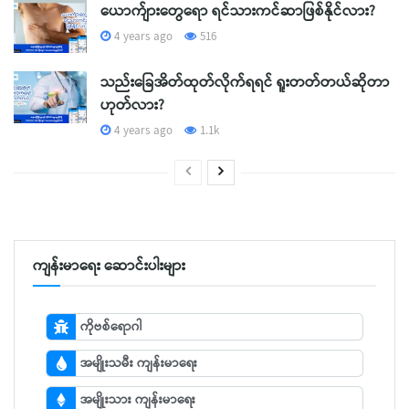
ယောက်ျားတွေရော ရင်သားကင်ဆာဖြစ်နိုင်လား?
4 years ago
516
သည်းခြေအိတ်ထုတ်လိုက်ရရင် ရူးတတ်တယ်ဆိုတာ
ဟုတ်လား?
4 years ago
1.1k
ကျန်းမာရေး ဆောင်းပါးများ
ကိုဗစ်ရောဂါ
အမျိုးသမီး ကျန်းမာရေး
အမျိုးသား ကျန်းမာရေး