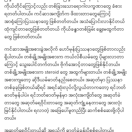
ကိုယ်တိုင်ကြောင့်လည်း တစ်ခြားသောရောဂါလက္ခဏာတွေ ခံစား
ရတတ်ပါတယ်။ ကင်ဆာအကျိတ်က ဖိထားတာတွေကြောင့်
အာရုံကြောပြဿနာတွေ ဖြစ်တတ်တယ်။ အသံပြောင်းလာနိုင်တယ်
ထုံကျင်တာတွေဖြစ်တတ်တယ် ကိုယ်ခန္ဓာတစ်ခြမ်း ချွေးမထွက်တာ
တွေ ဖြစ်တတ်တယ်။
ကင်ဆာအမျိုးအစားခွဲအလိုက် ဟော်မုန်းပြဿနာတွေဖြစ်တာလည်း
ရှိပါတယ်။ တစ်ချို့အမျိုးအစားက ကယ်လ်စီယမ်တွေ ပိုများလာတာ
ကြောင့် သွေးပေါင်တက်တယ်။ ဗိုက်အောင့်တာတွေဖြစ်နိုင်တယ်။
တစ်ချို့အမျိုးအစားက steroid တွေ အထွက်များတယ်။ တစ်ချို့အမျိုး
အစားကျတော့ ဆိုဒီယမ်ဓာတ်နည်းစေတယ်။ အဆုတ်မှာ ပြဿနာ
တစ်ခုခုဖြစ်တယ်ဆိုရင် အရင်ဆုံးလုပ်လို့လွယ်တာကတော့ ရင်ဘတ်
ဓာတ်မှန်ပါပဲ။ ရင်ဘတ်ဓာတ်မှန်မှာ အလုံးအကျိတ်တွေ အဆုတ်ခဲ
တာတွေ အဆုတ်ရေဝိုင်းတာတွေ အဆုတ်ကျုံ့နေတာတွေ အားလုံး
မြင်နိုင်ပါတယ်။ ရလာတဲ့ အဖြေပေါ်မူတည်ပြီး ဆက်စစ်ဆေးဖို့လိုပါ
တယ်။
အဆုတ်ရေဝိုင်းတယ်ဆို အရည်ကို ဓာတ်ခွဲခန်းပို့စစ်ရပါတယ်။