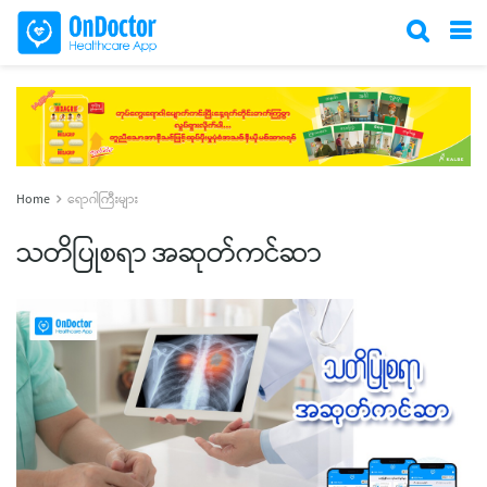
Home
ရောဂါကြီးများ
သတိပြုစရာ အဆုတ်ကင်ဆာ