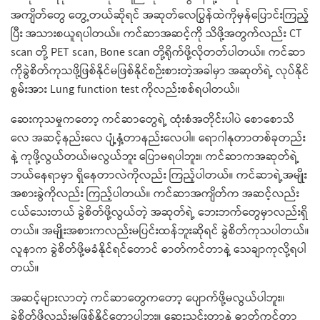
အကျိတ်တွေ တွေ့တယ်ဆိုရင် အဆုတ်လေပြွန်ထဲကိုမှန်ပြောင်းကြည့်
ပြီး အသားစယူရပါတယ်။ ကင်ဆာအဆင့်ကို သိဖို့အတွက်လည်း CT
scan တို့ PET scan, Bone scan တို့ရိုက်ဖို့လိုတတ်ပါတယ်။ ကင်ဆာ
ကိုခွဲစိတ်ကုသဖို့ဖြစ်နိုင်မဖြစ်နိုင်စဉ်းစားတဲ့အခါမှာ အဆုတ်ရဲ့ လုပ်နိုင်
စွမ်းအား Lung function test ကိုလည်းစစ်ရပါတယ်။
ဆေးကုသမှုကတော့ ကင်ဆာတွေရဲ့ ထုံးစံအတိုင်းပါပဲ စောစောသိ
လေ အဆင့်နည်းလေ ပျံ့နှံ့တာနည်းလေပါ။ ရောဂါနုတာတစ်ခုတည်း
နဲ့ ကုဖို့လွယ်တယ်၊မလွယ်ဘူး ပြောမရပါဘူး။ ကင်ဆာကအဆုတ်ရဲ့
ဘယ်နေရာမှာ ရှိနေတာလဲကိုလည်း ကြည့်ပါတယ်။ ကင်ဆာရဲ့အမျိုး
အစားခွဲကိုလည်း ကြည့်ပါတယ်။ ကင်ဆာအကျိတ်က အဆင့်လည်း
ငယ်သေးတယ် ခွဲစိတ်ဖို့လွယ်တဲ့ အဆုတ်ရဲ့ ဘေးဘက်တွေမှာလည်းရှိ
တယ်။ အမျိုးအစားကလည်းမပြင်းထန်ဘူးဆိုရင် ခွဲစိတ်ကုသပါတယ်။
လူနာက ခွဲစိတ်ဖို့မခံနိုင်ရင်တောင် ဓာတ်ကင်တာနဲ့ သေချာကုလို့ရပါ
တယ်။
အဆင့်များလာတဲ့ ကင်ဆာတွေကတော့ ပျောက်ဖို့မလွယ်ပါဘူး။
ခွဲစိတ်ဖို့လည်းမဖြစ်နိုင်တော့ပါဘူး။ ဆေးသွင်းတာနဲ့ ဓာတ်ကင်တာ