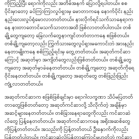
ကိုကြည့်ပြီး ရောဂါကိုလည်း အတိမ်အနက် ပြောလို့ရပါတယ်။ စစ
ပိုင်းမှာတော့ ခပ်ကြာကြာလှုပ်ရှားမှ မောတာကနေ နောက်ပိုင်း နည်း
နည်းလေးလှုပ်ရုံမောလာတတ်တယ်။ နားလိုက်ရင်သက်သာနေရာက
နေ နားတာတောင်မသက်သာတာအထိ ဖြစ်လာတတ်ပါတယ်။ တစ်
ချို့တွေကျတော့ ခြေလက်တွေနာကျင်တတ်တာကနေ စဖြစ်တယ်။
တစ်ချို့ကျတော့လည်း ကြွက်သားတွေလှုပ်ရှားမကောင်းဘဲ အားနည်း
နေတာမျိုးကနေ စစ်ကြည့်ရင်းမှ တွေ့တတ်တယ်။ အဆုတ်ကင်ဆာ
ကြောင့် အဆုတ်မှာ အကျိတ်တွေလည်းဖြစ်တတ်တယ်။ တစ်ချို့တွေ
ကျတော့ အဆုတ်မှာခဲနေတတ်တယ်။ တစ်ချို့ကျတော့ အဆုတ်ကိုရေ
ဝိုင်းနေတတ်တယ်။ တစ်ချို့ကျတော့ အဆုတ်တွေ တစ်ဖြည်းဖြည်း
ကျုံ့လာတတ်တယ်။
အဆုတ်ကင်ဆာက စဖြစ်ဖြစ်ချင်းမှာ ရောဂါလက္ခဏာ သိပ်မပြတတ်
တာတွေဖြစ်တတ်တော့ အဆုတ်ကင်ဆာလို့ သိလိုက်တဲ့ အချိန်မှာ
အဆင့်များနေတတ်တယ်။ တစ်ခြားနေရာတွေကိုလည်း ကင်ဆာဆဲ
လ်တွေ ပြန့်နေတတ်တယ်။ အဆုတ်ကင်ဆာကနေ အရိုးအဆစ်တွေ
ကိုပြန့်တတ်တယ်။ အသည်းကို ပြန့်တတ်တယ် ဦးနှောက်ကိုလည်း
ပြန့်တတ်ပါတယ်။ ကင်ဆာဆဲလ်ပြန့်တာကြောင့်မဟုတ်ဘဲ ကင်ဆာ