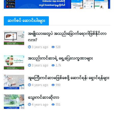
ဆက်စပ် ဆောင်းပါးများ
အမျိုးသားတွေပဲ အသည်းခြောက်ရောဂါဖြစ်နိုင်တာ
လား?
3 years ago
528
အသည်းကင်ဆာရဲ့ ရှေ့ပြေးလက္ခဏာများ
3 years ago
1.7k
အူမကြီးကင်ဆာမဖြစ်စေဖို့ ဆောင်ရန်၊ ရှောင်ရန်များ
4 years ago
990
သွေးကင်ဆာဆိုတာ
4 years ago
551