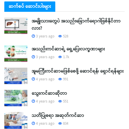
ဆက်စပ် ဆောင်းပါးများ
အမျိုးသားတွေပဲ အသည်းခြောက်ရောဂါဖြစ်နိုင်တာ
လား?
3 years ago
528
အသည်းကင်ဆာရဲ့ ရှေ့ပြေးလက္ခဏာများ
3 years ago
1.7k
အူမကြီးကင်ဆာမဖြစ်စေဖို့ ဆောင်ရန်၊ ရှောင်ရန်များ
4 years ago
991
သွေးကင်ဆာဆိုတာ
4 years ago
551
သတိပြုစရာ အဆုတ်ကင်ဆာ
4 years ago
834