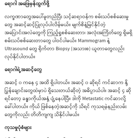
ရောဂါ အဖြေမှန်ထွက်ဖို့
လက္ခဏာတွေအပေါ်မူတည်ပြီး သင့်ဆရာဝန်က စမ်းသပ်စစ်ဆေးမှု
တွေ အဆင့်ဆင့်ပြုလုပ်ပါလိမ့်မယ်။ မျက်စိနဲ့မြင်နိုင်တဲ့
အပြောင်းအလဲတွေကို ကြည့်ရှုစစ်ဆေးတာ၊ အလုံးအကြိတ်တွေ ရှိမရှိ
စမ်းသပ်စစ်ဆေးတာတွေ ပါဝင်ပါမယ်။ Mammogram နဲ့
Ultrasound တွေ ရိုက်တာ Biopsy (အသားစ) ယူတာတွေလည်း
လုပ်နိုင်ပါတယ်။
ရောဂါရဲ့အဆင့်တွေ
အဆင့် ၀ ကနေ ၄ အထိ ရှိပါတယ်။ အဆင့် ၀ ဆိုရင် ကင်ဆာက နို့
ပြွန်ချောင်းတွေထဲမှာပဲ ရှိသေးတယ်ဆိုတဲ့ အဓိပ္ပာယ်ပါ။ အဆင့် ၄ ဆို
ရင်တော့ ခန္ဓာကိုယ်အနှံ့ ပျံ့နေပါပြီ။ ဒါကို Metastatic ကင်ဆာလို့
ခေါ်ပါတယ်။ ကိုယ် ဖြစ်နေတဲ့အဆင့်ကို သိရင် ကုသရမဲ့နည်းလမ်း
တွေကိုလည်း တိတိကျကျ သိနိုင်ပါမယ်။
ကုသမှုပုံစံများ