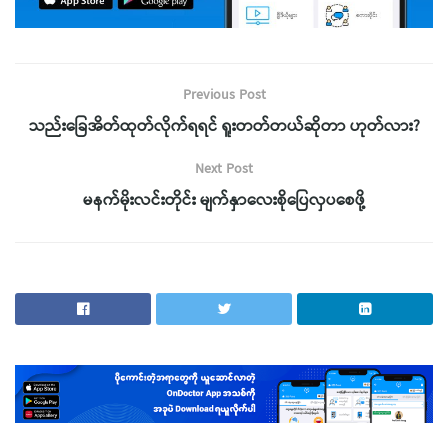
Previous Post
သည်းခြေအိတ်ထုတ်လိုက်ရရင် ရူးတတ်တယ်ဆိုတာ ဟုတ်လား?
Next Post
မနက်မိုးလင်းတိုင်း မျက်နှာလေးစိုပြေလှပစေဖို့