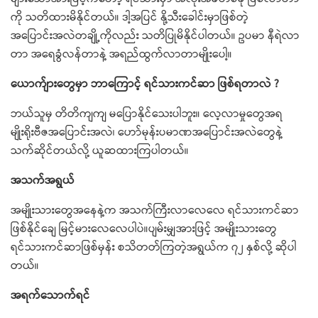
ကို သတိထားမိနိုင်တယ်။ ဒါ့အပြင် နို့သီးခေါင်းမှာဖြစ်တဲ့
အပြောင်းအလဲတချို့ကိုလည်း သတိပြုမိနိုင်ပါတယ်။ ဥပမာ နီရဲလာ
တာ အရေခွံလန်တာနဲ့ အရည်ထွက်လာတာမျိုးပေါ့။
ယောက်ျားတွေမှာ ဘာကြောင့် ရင်သားကင်ဆာ ဖြစ်ရတာလဲ ?
ဘယ်သူမှ တိတိကျကျ မပြောနိုင်သေးပါဘူး။ လေ့လာမှုတွေအရ
မျိုးရိုးဗီဇအပြောင်းအလဲ၊ ဟော်မုန်းပမာဏအပြောင်းအလဲတွေနဲ့
သက်ဆိုင်တယ်လို့ ယူဆထားကြပါတယ်။
အသက်အရွယ်
အမျိုးသားတွေအနေနဲ့က အသက်ကြီးလာလေလေ ရင်သားကင်ဆာ
ဖြစ်နိုင်ချေ မြင့်မားလေလေပါပဲ။ပျမ်းမျှအားဖြင့် အမျိုးသားတွေ
ရင်သားကင်ဆာဖြစ်မှန်း စသိတတ်ကြတဲ့အရွယ်က ၇၂ နှစ်လို့ ဆိုပါ
တယ်။
အရက်သောက်ရင်