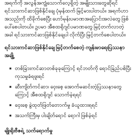
အရက်ကို အလွန်အကျွံသောက်လေ့ရှိတဲ့ အမျိုးသားတွေဆိုရင်
ရင်သားကင်ဆာဖြစ်နိုင်ချေ ပုံမှန်ထက် မြင့်မားပါတယ်။ အရက်ဟာ
အသည်းကို ထိခိုက်စေပြီး ဟော်မုန်းပမာဏအပြောင်းအလဲတွေ ဖြစ်
ပေါ်စေပါတယ်။ ဥပမာ အီစထရိုဂျင်ပမာဏတွေ မြင့်တက်လာတဲ့
အခါ ရင်သားကင်ဆာဖြစ်နိုင်ချေပါ လိုက်ပြီး မြင့်တက်စေပါတယ်။
ရင်သားကင်ဆာဖြစ်နိုင်ချေ မြင့်တက်စေတဲ့ ကျန်းမာရေးပြဿနာ
အချို့
တစ်ခြားကင်ဆာတစ်ခုခုကြောင့် ရင်ဘတ်ကို ရောင်ခြည်ပစ်ပြီး
ကုသမှုခံရဖူးရင်
ဆီးကျိတ်ကင်ဆာ၊ ဝှေးစေ့ အောက်မဆင်းတဲ့ပြဿနာတွေ
ကြောင့် အီစထရိုဂျင် သောက်ခဲ့ရရင်
ဝှေးစေ့ ခွဲထုတ်ဖြတ်တောက်မှု ခံယူထားရရင်
အသက်ကြီးမှ ပါးချိတ်ရောင် ရောဂါ ဖြစ်ခဲ့ရင်
မျိုးရိုးဗီဇရဲ့ သက်ရောက်မှု