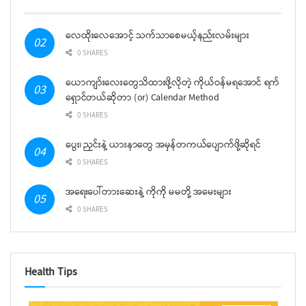
လေထိုးလေအောင့် သက်သာစေမယ့်နည်းလမ်းများ
0 SHARES
ယောကျာ်းလေးတွေသိထားဖို့လိုတဲ့ ကိုယ်ဝန်မရအောင် ရက်
ရှောင်တယ်ဆိုတာ (or) Calendar Method
0 SHARES
ပွေး၊ ညှင်းနဲ့ ယားနာတွေ အမှန်တကယ်ပျောက်ဖို့ဆိုရင်
0 SHARES
အရေးပေါ်တားဆေးနဲ့ ကိုကို မမတို့ အမေးများ
0 SHARES
Health Tips