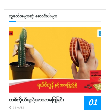
လူဖတ်အများဆုံး ဆောင်းပါးများ
တစ်ကိုယ်ရည်အာသာဖြေခြင်း
0 SHARES