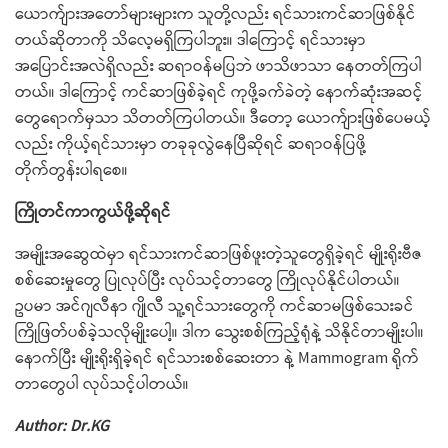
ယောက်ျားအတော်များများက သူတို့လည်း ရင်သားကင်ဆာဖြစ်နိုင်
တယ်ဆိုတာကို သိလေ့မရှိကြပါဘူး။ ဒါကြောင့် ရင်သားမှာ
အပြောင်းအလဲရှိလည်း ဆရာဝန်မပြဘဲ ဖာသိဖာသာ နေတတ်ကြပါ
တယ်။ ဒါကြောင့် ကင်ဆာဖြစ်ခဲ့ရင် ကုဖို့ခက်ခဲတဲ့ နောက်ဆုံးအဆင့်
တွေရောက်မှသာ သိတတ်ကြပါတယ်။ ဒီတော့ ယောက်ျားဖြစ်ပေမယ့်
လည်း ကိုယ့်ရင်သားမှာ တခုခုလွဲနေပြီဆိုရင် ဆရာဝန်ပြဖို့
တိုက်တွန်းပါရစေ။
ကြိုတင်ကာကွယ်ဖို့ဆိုရင်
အမျိုးအဆွေထဲမှာ ရင်သားကင်ဆာဖြစ်ဖူးတဲ့သူတွေရှိခဲ့ရင် မျိုးရိုးဗီဇ
စစ်ဆေးမှုတွေ ပြုလုပ်ပြီး လုပ်သင့်တာတွေ ကြိုလုပ်နိုင်ပါတယ်။
ဥပမာ အင်ဂျလီနာ ဂျိုလီ သူ့ရင်သားတွေကို ကင်ဆာမဖြစ်သေးခင်
ကြိုဖြတ်ပစ်ခဲ့သလိုမျိုးပေါ့။ ဒါက သွေးစစ်ကြည့်ရုံနဲ့ သိနိုင်တာမျိုးပါ။
နောက်ပြီး မျိုးရိုးရှိခဲ့ရင် ရင်သားစစ်ဆေးတာ နဲ့ Mammogram ရိုက်
တာတွေပါ လုပ်သင့်ပါတယ်။
Author: Dr.KG