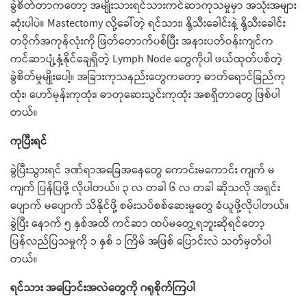
ခွဲစိတ်တာကတော့ အမျိုးသားရင်သားကင်ဆာကုသမှုမှာ အသုံးအများ
ဆုံးပါပဲ။ Mastectomy လို့ခေါ်တဲ့ ရင်သား၊ နို့သီးခေါင်းနဲ့ နို့သီးခေါင်း
တဝိုက်အကုန်လုံးကို ဖြတ်တောက်ပစ်ပြီး အနားပတ်ဝန်းကျင်က
ကင်ဆာပျံ့နှံ့နိုင်ချေရှိတဲ့ Lymph Node တွေကိုပါ ဖယ်ထုတ်ပစ်တဲ့
ခွဲစိတ်မှုမျိုးပေါ့။ အခြားကုသနည်းတွေကတော့ ဓာတ်ရောင်ခြည်ကု
ထုံး၊ ဟော်မုန်းကုထုံး၊ ဓာတုဆေးသွင်းကုထုံး အစရှိတာတွေ ဖြစ်ပါ
တယ်။
ကုပြီးရင်
ခွဲပြီးသွားရင် ဒဏ်ရာအခြေအနေတွေ ကောင်းမကောင်း ကျက် မ
ကျက် ပြန်ပြဖို့ လိုပါတယ်။ ၃ လ တခါ ၆ လ တခါ ဆိုသလို အရှင်း
ပျောက် မပျောက် သိနိုင်ဖို့ စမ်းသပ်စစ်ဆေးမှုတွေ ခံယူဖို့လိုပါတယ်။
ခွဲပြီး နောက် ၅ နှစ်အထိ ကင်ဆာ ထပ်မတွေ့ရဘူးဆိုရင်တော့
ပြန်လည်ပြသမှုကို ၁ နှစ် ၁ ကြိမ် အဖြစ် ပြောင်းလဲ သတ်မှတ်ပါ
တယ်။
ရင်သား အပြောင်းအလဲတွေကို ဂရုစိုက်ကြပါ