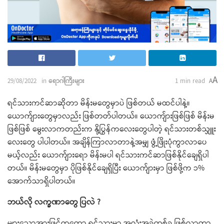
A
29/08/2022
in
ရောဂါကြီးများ
1 min read
A
ရင်သားကင်ဆာဆိုတာ မိန်းမတွေမှာပဲ ဖြစ်တယ် မထင်ပါနဲ့။
ယောက်ျားတွေမှာလည်း ဖြစ်တတ်ပါတယ်။ ယောကျ်ားဖြစ်ဖြစ် မိန်းမ
ဖြစ်ဖြစ် မွေးလာကတည်းက နို့ပြွန်ကလေးတွေပါတဲ့ ရင်သားတစ်သျှူး
လေးတွေ ပါပါတယ်။ အချိန်ကြာလာတာနဲ့အမျှ ဖွံ့ဖြိုးပုံကွာလာပေ
မယ့်လည်း ယောက်ျားရော မိန်းမပါ ရင်သားကင်ဆာဖြစ်နိုင်ချေရှိပါ
တယ်။ မိန်းမတွေမှာ ပိုဖြစ်နိုင်ချေရှိပြီး ယောက်ျားမှာ ဖြစ်ဖို့က ၁%
အောက်သာရှိပါတယ်။
ဘယ်လို လက္ခဏာတွေ ပြလဲ ?
များသောအားဖြင့်ကတော့ ရင်သားမှာ အလုံးအခဲတစ်ခု ဖြစ်လာတာ