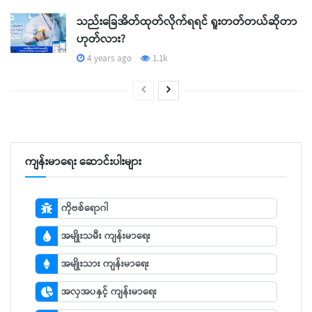
သည်းခြေအိတ်ထုတ်လိုက်ရရင် ရူးတတ်တယ်ဆိုတာ
ဟုတ်လား?
4 years ago
1.1k
ကျန်းမာရေး ဆောင်းပါးများ
ကိုဗစ်ရောဂါ
အမျိုးသမီး ကျန်းမာရေး
အမျိုးသား ကျန်းမာရေး
အလှအပနှင့် ကျန်းမာရေး