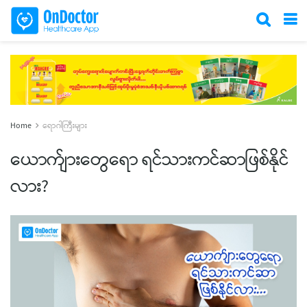
Home
ရောဂါကြီးများ
ယောက်ျားတွေရော ရင်သားကင်ဆာဖြစ်နိုင်
လား?