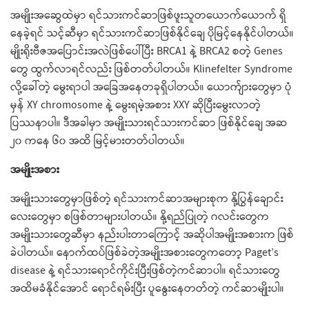
အမျိုးအဆွေထဲမှာ ရင်သားကင်ဆာဖြစ်ဖူးသူတယောက်ယောက် ရှိ
နေခဲ့ရင် သင့်ဆီမှာ ရင်သားကင်ဆာဖြစ်နိုင်ချေ ပိုမြင့်နေနိုင်ပါတယ်။
မျိုးရိုးဗီဇအပြောင်းအလဲဖြစ်ပေါ်ပြီး BRCA1 နဲ့ BRCA2 စတဲ့ Genes
တွေ ထွက်လာရင်လည်း ဖြစ်တတ်ပါတယ်။ Klinefelter Syndrome
လို့ခေါ်တဲ့ မွေးရာပါ အခြေအနေတခုရှိပါတယ်။ ယောက်ျားတွေမှာ ပုံ
မှန် XY chromosome နဲ့ မွေးရမဲ့အစား XXY ဆိုပြီးမွေးလာတဲ့
ပြဿနာပါ။ ဒီအခါမှာ အမျိုးသားရင်သားကင်ဆာ ဖြစ်နိုင်ချေ အဆ
၂၀ ကနေ ၆၀ အထိ မြင့်မားတတ်ပါတယ်။
အမျိုးအစား
အမျိုးသားတွေမှာဖြစ်တဲ့ ရင်သားကင်ဆာအများစုက နို့ပြွန်ချောင်း
လေးတွေမှာ စဖြစ်တာများပါတယ်။ နို့ရည်ပြုတဲ့ ဂလင်းတွေက
အမျိုးသားတွေဆီမှာ နည်းပါးတာကြောင့် အဆိုပါအမျိုးအစားက ဖြစ်
ခဲပါတယ်။ နောက်ထပ်ဖြစ်ခဲတဲ့အမျိုးအစားတွေကတော့ Paget’s
disease နဲ့ ရင်သားရောင်ကိုင်းပြီးဖြစ်တဲ့ကင်ဆာပါ။ ရင်သားတွေ
အထိမခံနိုင်အောင် ရောင်ရမ်းပြီး ပူနွေးနေတတ်တဲ့ ကင်ဆာမျိုးပါ။