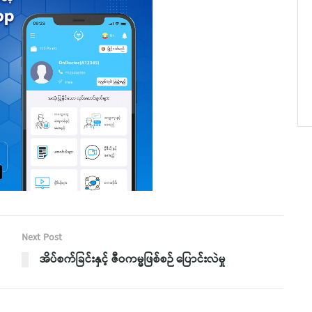
Next Post
အိပ်စက်ခြင်းနှင့် ဇီဝကမ္မဖြစ်စဉ် ပြောင်းလဲမှု