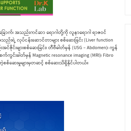
ြောက်၊ အသည်းကင်ဆာ ရောဂါတို့ကို လူနာရောဂါ ရာဇဝင်
အသည်းရဲ့ လုပ်ငန်းဆောင်တာများ စစ်ဆေးခြင်း (Liver function
အင်ဇိုင်းများစစ်ဆေးခြင်း၊ တီဗီဓါတ်မှန် (USG – Abdomen)၊ ကွန်
က်ကွင်းဓါတ်မှန် Magnetic resonance imaging (MRI)၊ Fibro
စစ်ဆေးမှုများမှတဆင့် စစ်ဆေးသိရှိနိုင်ပါတယ်။