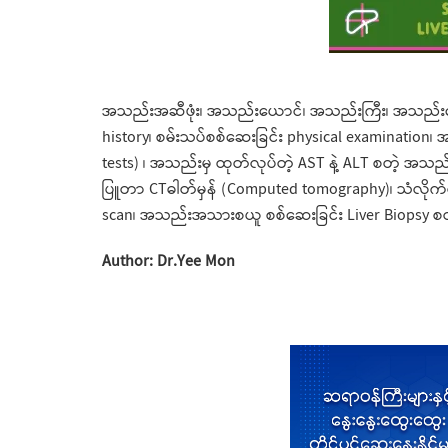
အသည်းအဆီဖုံး၊ အသည်းယောင်၊ အသည်းကြီး၊ အသည်းခ
history၊ စမ်းသပ်စစ်ဆေးခြင်း physical examination၊ 
tests) ၊ အသည်းမှ ထုတ်လုပ်တဲ့ AST နဲ့ ALT စတဲ့ အသည်း
ပြူတာ CTဓါတ်မှန် (Computed tomography)၊ သံလိုက်စ
scan၊ အသည်းအသားစယူ စစ်ဆေးခြင်း Liver Biopsy စတဲ့
Author: Dr.Yee Mon