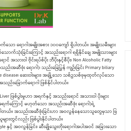
်သက်သော ရောဂါအမျိုးအစား ၁၀၀ကျော် ရှိပါတယ်။ အမျိုးသမီးများ
သောက်သုံးခြင်းကြောင့် အသည်းရောဂါ ရရှိနိုင်ချေ အမျိုးသားများ
းဝါ ဗိုင်းရပ်စ်ပိုး ဘီပိုးနှင့်စီပိုး၊ Non Alcoholic Fatty
းအဆီဖုံး ရောဂါ)၊ သည်းခြေပြွန် ကျဉ်းခြင်း Primary biliary
ne disease၊ ဆေးဝါးများ၊ အချို့သော သစ်ဥသစ်ဖုမှထုတ်လုပ်သော
် အသည်းခြောက်ရောဂါ ဖြစ်နိုင်ပါတယ်။
iver ဖြစ်ပွါးမှုဟာ အရက်နှင့် အသည်းရောင် အသားဝါ ပိုးများ
( အရက်ကြောင့် မဟုတ်သော အသည်းအဆီဖုံး ရောဂါ)ရဲ့
းပါတယ်။ အသည်းအဆီဖုံးခြင်းဟာ အဝလွန်နေသောသူတွေမှသာ ဖြ
များတွင်လည်း ဖြစ်ပွါးနိုင်ပါတယ်။
ifestyle နှင့် အဝလွန်ခြင်း၊ ဆီးချိုသွေးတိုးရောဂါအပါအဝင် အခြားသော