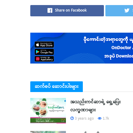
Share on Facebook
ဆက်စပ် ဆောင်းပါးများ
အသည်းကင်ဆာရဲ့ ရှေ့ပြေး
လက္ခဏာများ
3 years ago
1.7k