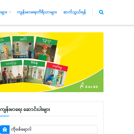
များ
ကျန်းမာရေးကိရိယာများ
ဆက်သွယ်ရန်
ကျန်းမာရေး ဆောင်းပါးများ
ကိုဗစ်ရောဂါ