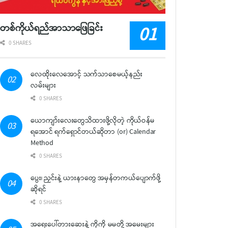
တစ်ကိုယ်ရည်အာသာဖြေခြင်း
0 SHARES
လေထိုးလေအောင့် သက်သာစေမယ့်နည်း
လမ်းများ
0 SHARES
ယောကျာ်းလေးတွေသိထားဖို့လိုတဲ့ ကိုယ်ဝန်မ
ရအောင် ရက်ရှောင်တယ်ဆိုတာ (or) Calendar
Method
0 SHARES
ပွေး၊ ညှင်းနဲ့ ယားနာတွေ အမှန်တကယ်ပျောက်ဖို့
ဆိုရင်
0 SHARES
အရေးပေါ်တားဆေးနဲ့ ကိုကို မမတို့ အမေးများ