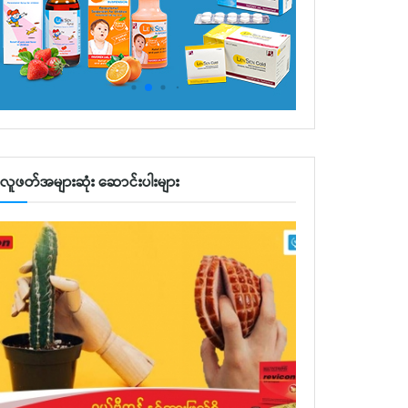
လူဖတ်အများဆုံး ဆောင်းပါးများ