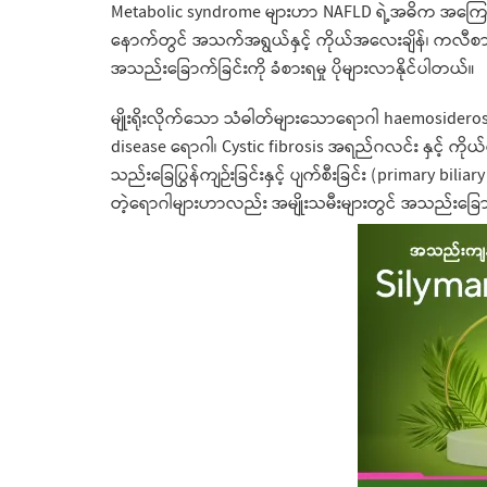
Metabolic syndrome များဟာ NAFLD ရဲ့အဓိက အကြောင်း
နောက်တွင် အသက်အရွယ်နှင့် ကိုယ်အလေးချိန်၊ ကလီစာအတ
အသည်းခြောက်ခြင်းကို ခံစားရမှု ပိုများလာနိုင်ပါတယ်။
မျိုးရိုးလိုက်သော သံဓါတ်များသောရောဂါ haemosideros
disease ရောဂါ၊ Cystic fibrosis အရည်ဂလင်း နှင့် ကိုယ်
သည်းခြေပြွန်ကျဉ်းခြင်းနှင့် ပျက်စီးခြင်း (primary biliar
တဲ့ရောဂါများဟာလည်း အမျိုးသမီးများတွင် အသည်းခြော