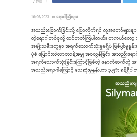
VIEWS
16/06/2023
in
ရောဂါကြီးများ
အသည်းခြောက်ခြင်းလို့ ပြောလိုက်ရင် လူအတော်များမ
တဲ့ရောဂါတစ်ခုလို့ ထင်တတ်ကြပါတယ်။ တကယ်တော့ အသည်
အမျိုးသမီးတွေမှာ အရက်သောက်သုံးမှုမရှိပဲ ဖြစ်ပွါးမှုန
ပုံစံ ပြောင်းလဲလာတာနဲ့အမျှ အဝလွန်ခြင်း၊ အသည်းရောင်အ
အရက်သောက်သုံးခြင်းကြောင့်ဖြစ်တဲ့ နောက်ဆက်တွဲ အသည်
အသည်းရောဂါကြောင့် သေဆုံးမှုနှုန်းဟာ ၃.၅% ခန့်ရှိပ