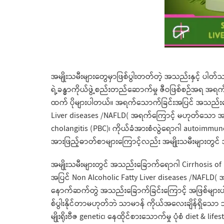
အမျိုးသမီးများတွေမှာဖြစ်ပွါးတတ်တဲ့ အသည်းနှင့် ပါတ
ရဲ့ခန္ဓာကိုယ်ဖွဲ့စည်းတည်ဆောက်မှု ဇီဝဖြစ်စဉ်အရ အရက်
ထက် ပိုများပါတယ်။ အရက်သောက်ခြင်းအပြင် အသည်းရောင် အသာ
Liver diseases /NAFLD( အရက်ကြောင့် မဟုတ်သော အသည်
cholangitis (PBC)၊ ကိုယ်ခံအားစံလွဲရောဂါ autoimmu
အားဖြည့်ဓာတ်စာများ​ကြောင့်လည်း အမျိုးသမီးများတွင
အမျိုးသမီးများတွင် အသည်းခြောက်ရောဂါ Cirrhosis of L
အပြင် Non Alcoholic Fatty Liver diseases /NAFLD
နောက်ဆက်တွဲ အသည်းခြောက်ခြင်းကြောင့် အဖြစ်မျာ
စ်ပွါးနိုင်တာမဟုတ်ဘဲ သာမာန် ကိုယ်အလေးချိန်ရှိသော သူ
မျိုးရိုးဗီဇ genetic၊ နေထိုင်စားသောက်မှု ပုံစံ diet & l