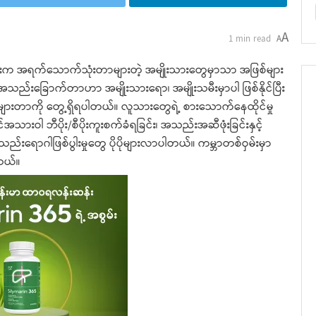
A
1 min read
A
ျားက အရက်သောက်သုံးတာများတဲ့ အမျိုးသားတွေမှာသာ အဖြစ်များ
းခြောက်တာဟာ အမျိုးသားရော၊ အမျိုးသမီးမှာပါ ဖြစ်နိုင်ပြီး
ှုန်းများတာကို တွေ့ရှိရပါတယ်။ လူသားတွေရဲ့ စားသောက်နေထိုင်မှု
သားဝါ ဘီပိုး/စီပိုးကူးစက်ခံရခြင်း၊ အသည်းအဆီဖုံးခြင်းနှင့်
းရောဂါဖြစ်ပွါးမှုတွေ ပိုပိုများလာပါတယ်။ ကမ္ဘာတစ်ဝှမ်းမှာ
ါတယ်။