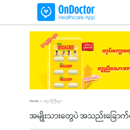
Home
ရောဂါကြီးများ
အမျိုးသားတွေပဲ အသည်းခြောက်ရ