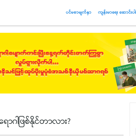
ပင်မစာမျက်နှာ
ကျန်းမာရေး ဆောင်းပါး
ောဂါဖြစ်နိုင်တာလား?