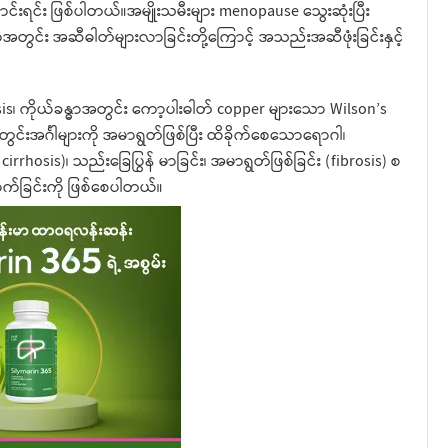
ရင်း ဖြစ်ပါတယ်။အမျိုးသမီးများ menopause သွေးဆုံးပြီး
ွင်း အဆီဓါတ်များလာခြင်းတို့ကြောင့် အသည်းအဆီဖုံးခြင်းနှင့်
is၊ ကိုယ်ခန္ဓာအတွင်း ကော့ပါးဓါတ် copper များသော Wilson’s
တွင်းအင်္ဂါများကို အမာရွတ်ဖြစ်ပြီး ထိခိုက်စေသောရောဂါ၊
y cirrhosis)၊ သည်းခြေပြွန် မာခြင်း၊ အမာရွတ်ဖြစ်ခြင်း (fibrosis) စ
က်ခြင်းကို ဖြစ်စေပါတယ်။