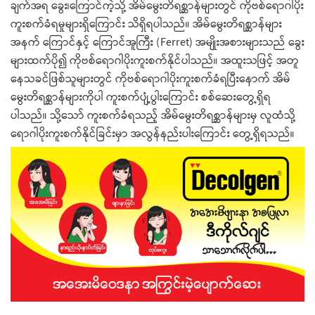
ချက်အရ ခွေး၊ကြောင်ကဲ့သို့ အိမ်မွေးတိရစ္ဆာန်များတွင် ကိုဗစ်ရောဂါပိုး
ကူးစက်ခံရမှုများရှိကြောင်း သိရှိရပါသည်။ အိမ်မွေးတိရစ္ဆာန်များ
အနက် ကြောင်နှင့် ကြောင်အူကြီး (Ferret) အမျိုးအစားများသည် ခွေး
များထက်ပို၍ ကိုဗစ်ရောဂါပိုးကူးစက်နိုင်ပါသည်။ အထူးသဖြင့် အတူ
နေသခင်ဖြစ်သူများတွင် ကိုဗစ်ရောဂါပိုးကူးစက်ခံရပြီးနောက် အိမ်
မွေးတိရစ္ဆာန်များကိုပါ ကူးစက်ပျံ့ပွါးကြောင်း စစ်ဆေးတွေ့ရှိရ
ပါသည်။ သို့သော် ကူးစက်ခံရသည့် အိမ်မွေးတိရစ္ဆာန်များမှ လူထံသို့
ရောဂါပိုးကူးစက်နိုင်ခြင်းမှာ အလွန်နည်းပါးကြောင်း တွေ့ရှိရသည်။