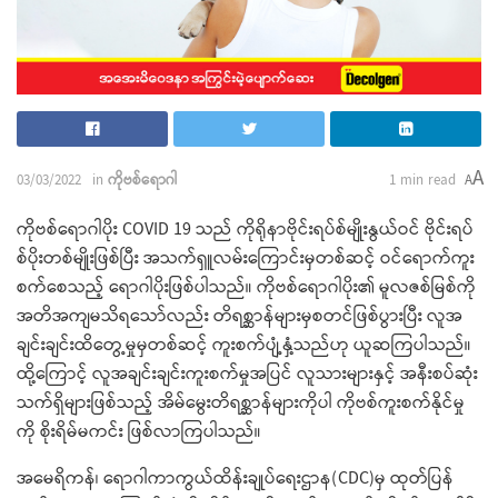
A
03/03/2022
in
ကိုဗစ်ရောဂါ
1 min read
A
ကိုဗစ်ရောဂါပိုး COVID 19 သည် ကိုရိုနာဗိုင်းရပ်စ်မျိုးနွယ်ဝင် ဗိုင်းရပ်
စ်ပိုးတစ်မျိုးဖြစ်ပြီး အသက်ရှူလမ်းကြောင်းမှတစ်ဆင့် ဝင်ရောက်ကူး
စက်စေသည့် ရောဂါပိုးဖြစ်ပါသည်။ ကိုဗစ်ရောဂါပိုး၏ မူလဇစ်မြစ်ကို
အတိအကျမသိရသော်လည်း တိရစ္ဆာန်များမှစတင်ဖြစ်ပွားပြီး လူအ
ချင်းချင်းထိတွေ့မှုမှတစ်ဆင့် ကူးစက်ပျံ့နှံ့သည်ဟု ယူဆကြပါသည်။
ထို့ကြောင့် လူအချင်းချင်းကူးစက်မှုအပြင် လူသားများနှင့် အနီးစပ်ဆုံး
သက်ရှိများဖြစ်သည့် အိမ်မွေးတိရစ္ဆာန်များကိုပါ ကိုဗစ်ကူးစက်နိုင်မှု
ကို စိုးရိမ်မကင်း ဖြစ်လာကြပါသည်။
အမေရိကန်၊ ရောဂါကာကွယ်ထိန်းချုပ်ရေးဌာန(CDC)မှ ထုတ်ပြန်