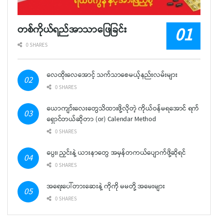
တစ်ကိုယ်ရည်အာသာဖြေခြင်း
0 SHARES
လေထိုးလေအောင့် သက်သာစေမယ့်နည်းလမ်းများ
0 SHARES
ယောကျာ်းလေးတွေသိထားဖို့လိုတဲ့ ကိုယ်ဝန်မရအောင် ရက်
ရှောင်တယ်ဆိုတာ (or) Calendar Method
0 SHARES
ပွေး၊ ညှင်းနဲ့ ယားနာတွေ အမှန်တကယ်ပျောက်ဖို့ဆိုရင်
0 SHARES
အရေးပေါ်တားဆေးနဲ့ ကိုကို မမတို့ အမေးများ
0 SHARES