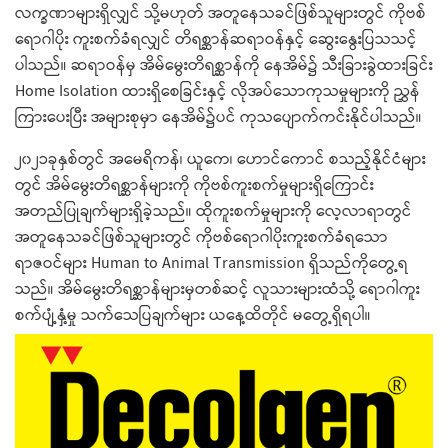
လက္ခဏာများရှိလျှင် သို့မဟုတ် အတူနေသခင်ဖြစ်သူများတွင် ကိုဗစ်
ရောဂါပိုး ကူးစက်ခံရလျှင် တိရစ္ဆာန်ဆရာဝန်နှင့် ဆွေးနွေးပြသသင့်
ပါသည်။ ဆရာဝန်မှ အိမ်မွေးတိရစ္ဆာန်ကို နေအိမ်၌ သီးခြားခွဲထားခြင်း
Home Isolation ထားရှိစေခြင်းနှင့် လိုအပ်သောကုသမှုများကို ညွှန်
ကြားပေးပြီး အများစုမှာ နေအိမ်၌ပင် ကုသပျောက်ကင်းနိုင်ပါသည်။
၂၀၂၁ခုနှစ်တွင် အမေရိကန်၊ ယူကေ၊ ဟောင်ကောင် စသည့်နိုင်ငံများ
တွင် အိမ်မွေးတိရစ္ဆာန်များကို ကိုဗစ်ကူးစက်မှုများရှိကြောင်း
အတည်ပြုချက်များရှိခဲ့သည်။ ထိုကူးစက်မှုများကို လေ့လာရာတွင်
အတူနေသခင်ဖြစ်သူများတွင် ကိုဗစ်ရောဂါပိုးကူးစက်ခံရသော
ရာဇဝင်များ Human to Animal Transmission ရှိသည်ကိုတွေ့ရ
သည်။ အိမ်မွေးတိရစ္ဆာန်များမှတစ်ဆင့် လူသားများထံသို့ ရောဂါကူး
စက်ပျံ့နှံ့မှု သက်သေပြချက်များ ယနေ့ထိတိုင် မတွေ့ရှိရပါ။