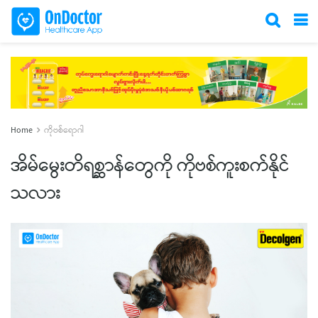
Home
ကိုဗစ်ရောဂါ
အိမ်မွေးတိရစ္ဆာန်တွေကို ကိုဗစ်ကူးစက်နိုင်
သလား