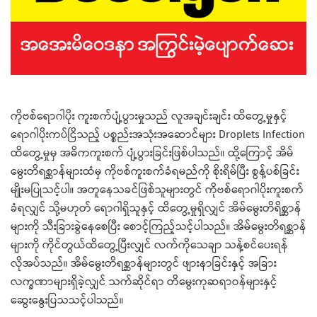
ကိုဗစ်ရောဂါပိုး ကူးစက်ပျံ့ပွားမှုသည် လူအချင်းချင်း ထိတွေ့မှုနှင့်
ရောဂါပိုးကပ်ငြိသည့် ပစ္စည်းအသုံးအဆောင်များ Droplets Infection
ထိတွေ့မှုမှ အဓိကကူးစက် ပျံ့ပွားခြင်းဖြစ်ပါသည်။ ထို့ကြောင့် အိမ်
မွေးတိရစ္ဆာန်များထံမှ ကိုဗစ်ကူးစက်ခံရမည်ကို စိုးရိမ်ပြီး စွန့်ပစ်ခြင်း
မျိုးမပြုသင့်ပါ။ အတူနေသခင်ဖြစ်သူများတွင် ကိုဗစ်ရောဂါပိုးကူးစက်
ခံရလျှင် သို့မဟုတ် ရောဂါရှိသူနှင့် ထိတွေ့မှုရှိလျှင် အိမ်မွေးတိရိစ္ဆာန်
များကို သီးခြားခွဲနေစေပြီး စောင့်ကြည့်သင့်ပါသည်။ အိမ်မွေးတိရစ္ဆာန်
များကို ကိုင်တွယ်ထိတွေ့ပြီးလျှင် လက်ကိုသေချာ သန့်စင်ပေးရန်
လိုအပ်သည်။ အိမ်မွေးတိရစ္ဆာန်များတွင် ဖျားနာခြင်းနှင့် အခြား
လက္ခဏာများရှိခဲ့လျှင် သက်ဆိုင်ရာ တိမွေးကုဆရာဝန်များနှင့်
ဆွေးနွေးပြသသင့်ပါသည်။