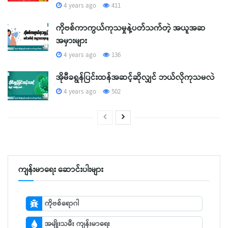
4 years ago
411
ကိုဗစ်ကာကွယ်ကုသမှုနဲ့ပတ်သက်တဲ့ အယူအဆ
အမှားများ
4 years ago
136
အိုမီခရွန်ပြင်းထန်အဆင့်ဆိုလျှင် ဘယ်လိုကုသမလဲ
4 years ago
502
ကျန်းမာရေး ဆောင်းပါးများ
ကိုဗစ်ရောဂါ
အမျိုးသမီး ကျန်းမာရေး