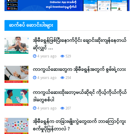
ဆက်စပ် ဆောင်းပါးများ
အိုမီခရွန်ဖြစ်ပြီးနောက်ပိုင်း ချောင်းဆိုးကျန်နေတယ်
ဆိုလျှင် …
4 years ago
529
ကာကွယ်ဆေးတွေက အိုမီခရွန်အတွက် စွမ်းရဲ့လား
4 years ago
254
ကာကွယ်ဆေးထိုးတော့မယ်ဆိုရင် ကိုယ့်ကိုယ်ကိုယ်
ဒါတွေစစ်ပါ
4 years ago
207
အိုမီခရွန်က တခြားမျိုးကွဲတွေထက် ဘာကြောင့်ကူး
စက်မှုပိုမြန်တာလဲ ?