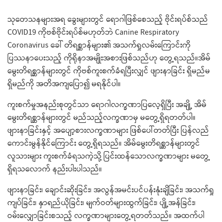
သုတေသနများအရ ခွေးများတွင် ရောဂါဖြစ်စေသည့် ဗိုင်းရပ်စ်သည်
COVID19 ကိုဗစ်ဗိုင်းရပ်စ်မဟုတ်ဘဲ Canine Respiratory
Coronavirus ခေါ် တိရစ္ဆာန်များ၏ အသက်ရှုလမ်းကြောင်းကို
ပြဿနာပေးသည့် ကိုရိုနာအမျိုးအစားဖြစ်သည်ဟု တွေ့ရသည်။အိမ်
မွေးတိရစ္ဆာန်များတွင် ကိုဗစ်ကူးစက်ခံရပြီးလျှင် ဖျားနာခြင်း ရှိမည်မ
ရှိမည်ကို အတိအကျပြော၍ မရနိုင်ပါ။
ကူးစက်မှုအနည်းစုတွင်သာ ရောဂါလက္ခဏာပြလေ့ရှိပြီး အချို့ အိမ်
မွေးတိရစ္ဆာန်များတွင် မည်သည့်လက္ခဏာမှ မတွေ့ရှိရတတ်ပါ။
ဖျားနာခြင်းနှင့် အပျော့စားလက္ခဏာများ ဖြစ်ပေါ်တတ်ပြီး ပြန်လည်
ကောင်းမွန်နိုင်ကြောင်း တွေ့ရှိရသည်။ အိမ်မွေးတိရစ္ဆာန်များတွင်
လူသားများ ကူးစက်ခံရသကဲ့သို့ ပြင်းထန်သောလက္ခဏာများ မတွေ့
ရှိရသလောက် နည်းပါးပါသည်။
ဖျားနာခြင်း၊ ချောင်းဆိုးခြင်း၊ အလွန်အမင်းပင်ပန်းနုံးချိခြင်း၊ အသက်ရှု
ကျပ်ခြင်း၊ နှာရည်ယိုခြင်း၊ မျက်ဝတ်များထွက်ခြင်း၊ ပျို့အန်ခြင်း၊
ဝမ်းလျှောခြင်းစသည့် လက္ခဏာများတွေ့ရတတ်သည်။ အထက်ပါ