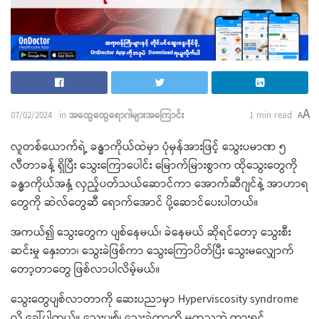
A
07/02/2024
in
အထွေထွေရောဂါများအကြောင်း
1 min read
A
လူတစ်ယောက်ရဲ့ ခန္ဓာကိုယ်ထဲမှာ ပုံမှန်အားဖြင့် သွေးပမာဏ ၅
လီတာခန့် ရှိပြီး သွေးကြောပေါင်း မြောက်မြားစွာက ထိုသွေးတွေကို
ခန္ဓာကိုယ်အနှံ့ လှည့်ပတ်သယ်ဆောင်ကာ အောက်ဆီဂျင်နဲ့ အာဟာရ
တွေကို ဆဲလ်တွေဆီ ရောက်အောင် ပို့ဆောင်ပေးပါတယ်။
အကယ်၍ သွေးတွေက ပျစ်နေမယ်၊ ခဲနေမယ် ဆိုရင်တော့ သွေးစီး
ဆင်းမှု နှေးတာ၊ သွေးခဲဖြစ်ကာ သွေးကြောပိတ်ပြီး သွေးမလျှောက်
တော့တာတွေ ဖြစ်လာပါလိမ့်မယ်။
သွေးတွေပျစ်လာတာကို ဆေးပညာမှာ Hyperviscosity syndrome
လို့ ခေါ်ပါတယ်။ သွေးပျစ်၊ သွေးခဲတာကို မကုသဘဲ ထားရင်