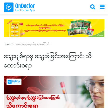
Home
အထွေထွေရောဂါများအကြောင်း
သွေးပျစ်ရာမှ သွေးခဲခြင်းအကြောင်း သိ
ကောင်းစရာ