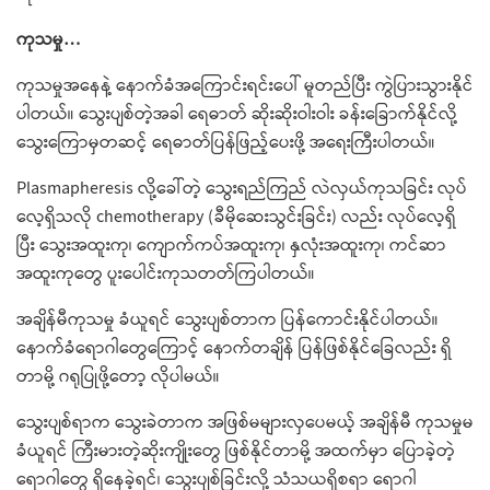
ကုသမှု…
ကုသမှုအနေနဲ့ နောက်ခံအကြောင်းရင်းပေါ် မူတည်ပြီး ကွဲပြားသွားနိုင်
ပါတယ်။ သွေးပျစ်တဲ့အခါ ရေဓာတ် ဆိုးဆိုးဝါးဝါး ခန်းခြောက်နိုင်လို့
သွေးကြောမှတဆင့် ရေဓာတ်ပြန်ဖြည့်ပေးဖို့ အရေးကြီးပါတယ်။
Plasmapheresis လို့ခေါ်တဲ့ သွေးရည်ကြည် လဲလှယ်ကုသခြင်း လုပ်
လေ့ရှိသလို chemotherapy (ခီမိုဆေးသွင်းခြင်း) လည်း လုပ်လေ့ရှိ
ပြီး သွေးအထူးကု၊ ကျောက်ကပ်အထူးကု၊ နှလုံးအထူးကု၊ ကင်ဆာ
အထူးကုတွေ ပူးပေါင်းကုသတတ်ကြပါတယ်။
အချိန်မီကုသမှု ခံယူရင် သွေးပျစ်တာက ပြန်ကောင်းနိုင်ပါတယ်။
နောက်ခံရောဂါတွေကြောင့် နောက်တချိန် ပြန်ဖြစ်နိုင်ခြေလည်း ရှိ
တာမို့ ဂရုပြုဖို့တော့ လိုပါမယ်။
သွေးပျစ်ရာက သွေးခဲတာက အဖြစ်မများလှပေမယ့် အချိန်မီ ကုသမှုမ
ခံယူရင် ကြီးမားတဲ့ဆိုးကျိုးတွေ ဖြစ်နိုင်တာမို့ အထက်မှာ ပြောခဲ့တဲ့
ရောဂါတွေ ရှိနေခဲ့ရင်၊ သွေးပျစ်ခြင်းလို့ သံသယရှိစရာ ရောဂါ