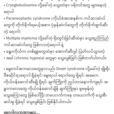
• Cryoglobulinemia လို့ခေါ်တဲ့ သွေးထဲမှာ ပရိုတင်းတွေ များနေတဲ့
ရောဂါ
• Paraneoplastic syndrome (ကိုယ်ခံအားစနစ်က ကင်ဆာဆဲလ်
တွေကို တိုက်ခိုက်ရမယ့်အစား ပုံမှန်ဆဲလ်တွေကို တိုက်ခိုက်ဖျက်ဆီး
တဲ့ ရောဂါ)
• Multiple myeloma လို့ခေါ်တဲ့ ရိုးတွင်းခြင်ဆီထဲမှာ သွေးရည်ကြည်
ကင်ဆာဆဲလ်တွေ ဖြစ်လာတဲ့ရောဂါ နဲ့
• ခန္ဓာကိုယ်က တစ်ရှူးတွေထဲမှာ အောက်ဆီဂျင် ပြတ်လပ်သွားတဲ့
• အခါ (chronic hypoxia) တွေမှာ သွေးပျစ်ခြင်း ဖြစ်တတ်ပါတယ်။
• မွေးကင်းစကလေးတွေမှာလည်း Down syndrome လို့ခေါ်တဲ့ မျိုးရိုး
ဗီဇဆိုင်ရာရောဂါ ရှိခဲ့ရင်၊ မွေးရာပါ ရောဂါတွေ ရှိရင်၊ အမေက
ကိုယ်ဝန်ဆောင်ဆီးချို ရှိရင်၊ ချက်ကြိုးကို ညှပ်တာနောက်ကျရင်၊ အ
မွှာကလေးတွေ ကိုယ်ဝန်ဆောင်ချိန် ချက်ကြိုးမှာ မူမမှန်တဲ့
သွေးကြောတွေ ဖြစ်ပေါ်ပြီး တယောက်ကနေ တယောက်ကို သွေးစီး
ဆင်းမှု ရှိခဲ့ရင် သွေးပျစ်ခြင်း ဖြစ်နိုင်ပါတယ်။
ရောဂါလက္ခဏာများ…