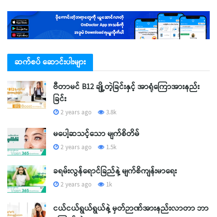
ဆက်စပ် ဆောင်းပါးများ
ဗီတာမင် B12 ချို့တဲ့ခြင်းနှင့် အာရုံကြောအားနည်း
ခြင်း
2 years ago
3.8k
မပေါ့ဆသင့်သော မျက်စိတိမ်
2 years ago
1.5k
ခရမ်းလွန်ရောင်ခြည်နဲ့ မျက်စိကျန်းမာရေး
2 years ago
1k
ငယ်ငယ်ရွယ်ရွယ်နဲ့ မှတ်ဉာဏ်အားနည်းလာတာ ဘာ