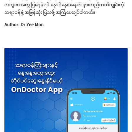
လက္ခဏာတွေ ပြနေခဲ့ရင် နှောင့်နှေးမနေဘဲ နားလည်တတ်ကျွမ်းတဲ့
ဆရာဝန်နဲ့ အမြန်ဆုံး ပြသဖို့ အကြံပေးချင်ပါတယ်။
Author: Dr.Yee Mon