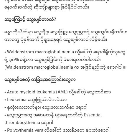
နောက်ဆက်တွဲ ဆိုးကျိုးများစွာ ဖြစ်နိုင်ပါတယ်။
ဘာ့ကြောင့် သွေးပျစ်တာလဲ?
ခန္ဓာကိုယ်ထဲမှာ သွေးနီဥ၊ သွေးဖြူဥ၊ သွေးဥမွှားနဲ့ သွေးတွင်းပရိုတင်း စ
တာတွေ ပုံမှန်ထက် ပိုများနေရင် သွေးပျစ်လာပါလိမ့်မယ်။
• Waldenstrom macroglobulinemia လို့ခေါ်တဲ့ ရောဂါရှိတဲ့သူတွေ
ရဲ့ ၃၀% ခန့်ဟာ သွေးပျစ်ခြင်းကို ခံစားရတတ်ပါတယ်။
(Waldenstrom macroglobulinemia က အဖြစ်နည်းတဲ့ ရောဂါပါ)။
သွေးပျစ်စေတဲ့ တခြားအကြောင်းတွေက
• Acute myeloid leukemia (AML) လို့ခေါ်တဲ့ သွေးကင်ဆာ
• Leukemia သွေးဖြူဆဲလ်ကင်ဆာ
• နှလုံးလေးဘက်နာ၊ သွေးလေးဘက်နာ ရောဂါ
• သွေးဥမွှားတွေ အဆမတန် များနေတတ်တဲ့ Essential
thrombocythemia ရောဂါ
• Polycythemia vera လို့ခေါ်တဲ့ သွေးနီဥတွေ များတဲ့ရောဂါ