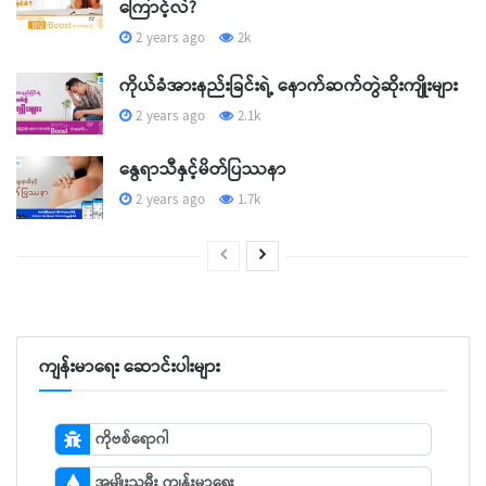
ကြောင့်လဲ?
2 years ago
2k
ကိုယ်ခံအားနည်းခြင်းရဲ့ နောက်ဆက်တွဲဆိုးကျိုးများ
2 years ago
2.1k
နွေရာသီနှင့်မိတ်ပြဿနာ
2 years ago
1.7k
ကျန်းမာရေး ဆောင်းပါးများ
ကိုဗစ်ရောဂါ
အမျိုးသမီး ကျန်းမာရေး