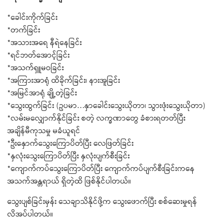
*ခေါင်းကိုက်ခြင်း
*တက်ခြင်း
*အသားအရေ နီရဲနေခြင်း
*ရင်ဘတ်အောင့်ခြင်း
*အသက်ရှူမဝခြင်း
*အကြားအာရုံ ထိခိုက်ခြင်း၊ နားအူခြင်း
*အမြင်အာရုံ ချို့တဲ့ခြင်း
*သွေးထွက်ခြင်း (ဥပမာ…နှာခေါင်းသွေးယိုတာ၊ သွားဖုံးသွေးယိုတာ)
*လမ်းမလျှောက်နိုင်ခြင်း စတဲ့ လက္ခဏာတွေ ခံစားရတတ်ပြီး
အချိန်မီကုသမှု မခံယူရင်
*ဦးနှောက်သွေးကြောပိတ်ပြီး လေဖြတ်ခြင်း
*နှလုံးသွေးကြောပိတ်ပြီး နှလုံးပျက်စီးခြင်း
*ကျောက်ကပ်သွေးကြောပိတ်ပြီး ကျောက်ကပ်ပျက်စီးခြင်းကနေ
အသက်အန္တရာယ် ရှိတဲ့ထိ ဖြစ်နိုင်ပါတယ်။
သွေးပျစ်ခြင်းမှန်း သေချာသိနိုင်ဖို့က သွေးဖောက်ပြီး စစ်ဆေးမှုရန်
လိုအပ်ပါတယ်။