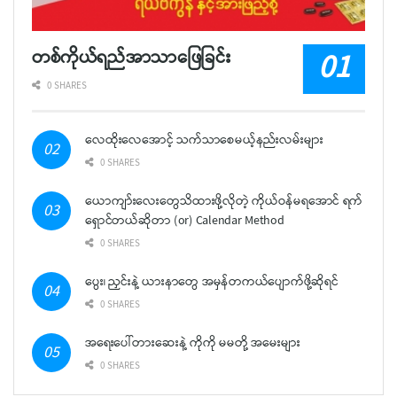
တစ်ကိုယ်ရည်အာသာဖြေခြင်း
0 SHARES
လေထိုးလေအောင့် သက်သာစေမယ့်နည်းလမ်းများ
0 SHARES
ယောကျာ်းလေးတွေသိထားဖို့လိုတဲ့ ကိုယ်ဝန်မရအောင် ရက်
ရှောင်တယ်ဆိုတာ (or) Calendar Method
0 SHARES
ပွေး၊ ညှင်းနဲ့ ယားနာတွေ အမှန်တကယ်ပျောက်ဖို့ဆိုရင်
0 SHARES
အရေးပေါ်တားဆေးနဲ့ ကိုကို မမတို့ အမေးများ
0 SHARES