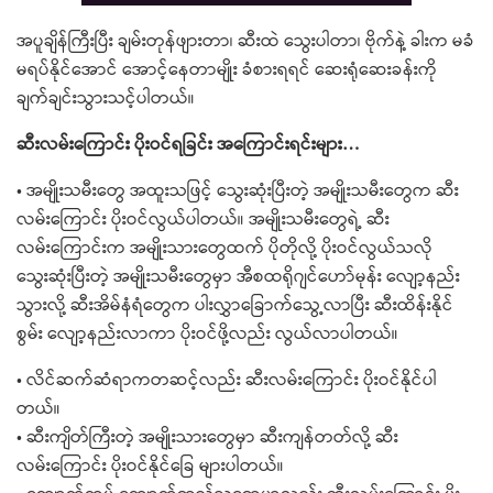
အပူချိန်ကြီးပြီး ချမ်းတုန်ဖျားတာ၊ ဆီးထဲ သွေးပါတာ၊ ဗိုက်နဲ့ ခါးက မခံ
မရပ်နိုင်အောင် အောင့်နေတာမျိုး ခံစားရရင် ဆေးရုံဆေးခန်းကို
ချက်ချင်းသွားသင့်ပါတယ်။
ဆီးလမ်းကြောင်း ပိုးဝင်ရခြင်း အကြောင်းရင်းများ…
• အမျိုးသမီးတွေ အထူးသဖြင့် သွေးဆုံးပြီးတဲ့ အမျိုးသမီးတွေက ဆီး
လမ်းကြောင်း ပိုးဝင်လွယ်ပါတယ်။ အမျိုးသမီးတွေရဲ့ ဆီး
လမ်းကြောင်းက အမျိုးသားတွေထက် ပိုတိုလို့ ပိုးဝင်လွယ်သလို
သွေးဆုံးပြီးတဲ့ အမျိုးသမီးတွေမှာ အီစထရိုဂျင်ဟော်မုန်း လျော့နည်း
သွားလို့ ဆီးအိမ်နံရံတွေက ပါးလွှာခြောက်သွေ့လာပြီး ဆီးထိန်းနိုင်
စွမ်း လျော့နည်းလာကာ ပိုးဝင်ဖို့လည်း လွယ်လာပါတယ်။
• လိင်ဆက်ဆံရာကတဆင့်လည်း ဆီးလမ်းကြောင်း ပိုးဝင်နိုင်ပါ
တယ်။
• ဆီးကျိတ်ကြီးတဲ့ အမျိုးသားတွေမှာ ဆီးကျန်တတ်လို့ ဆီး
လမ်းကြောင်း ပိုးဝင်နိုင်ခြေ များပါတယ်။