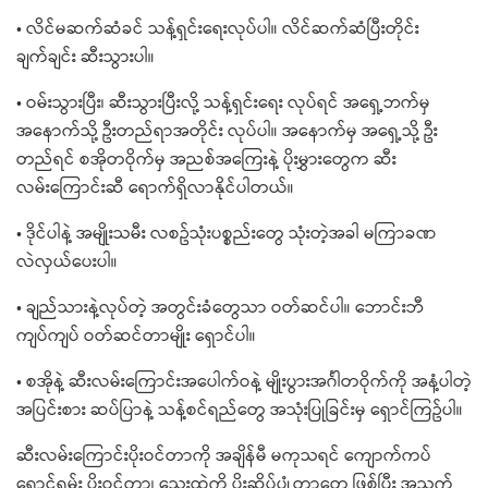
• လိင်မဆက်ဆံခင် သန့်ရှင်းရေးလုပ်ပါ။ လိင်ဆက်ဆံပြီးတိုင်း
ချက်ချင်း ဆီးသွားပါ။
• ဝမ်းသွားပြီး၊ ဆီးသွားပြီးလို့ သန့်ရှင်းရေး လုပ်ရင် အရှေ့ဘက်မှ
အနောက်သို့ ဦးတည်ရာအတိုင်း လုပ်ပါ။ အနောက်မှ အရှေ့သို့ ဦး
တည်ရင် စအိုတဝိုက်မှ အညစ်အကြေးနဲ့ ပိုးမွှားတွေက ဆီး
လမ်းကြောင်းဆီ ရောက်ရှိလာနိုင်ပါတယ်။
• ဒိုင်ပါနဲ့ အမျိုးသမီး လစဥ်သုံးပစ္စည်းတွေ သုံးတဲ့အခါ မကြာခဏ
လဲလှယ်ပေးပါ။
• ချည်သားနဲ့လုပ်တဲ့ အတွင်းခံတွေသာ ဝတ်ဆင်ပါ။ ဘောင်းဘီ
ကျပ်ကျပ် ဝတ်ဆင်တာမျိုး ရှောင်ပါ။
• စအိုနဲ့ ဆီးလမ်းကြောင်းအပေါက်ဝနဲ့ မျိုးပွားအင်္ဂါတဝိုက်ကို အနံ့ပါတဲ့
အပြင်းစား ဆပ်ပြာနဲ့ သန့်စင်ရည်တွေ အသုံးပြုခြင်းမှ ရှောင်ကြဥ်ပါ။
ဆီးလမ်းကြောင်းပိုးဝင်တာကို အချိန်မီ မကုသရင် ကျောက်ကပ်
ရောင်ရမ်း ပိုးဝင်တာ၊ သွေးထဲကို ပိုးဆိပ်ပျံ့တာတွေ ဖြစ်ပြီး အသက်