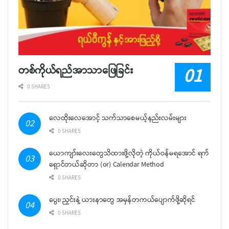
တစ်ကိုယ်ရည်အာသာဖြေခြင်း
0 SHARES
လေထိုးလေအောင့် သက်သာစေမယ့်နည်းလမ်းများ
0 SHARES
ယောကျာ်းလေးတွေသိထားဖို့လိုတဲ့ ကိုယ်ဝန်မရအောင် ရက်
ရှောင်တယ်ဆိုတာ (or) Calendar Method
0 SHARES
ပွေး၊ ညှင်းနဲ့ ယားနာတွေ အမှန်တကယ်ပျောက်ဖို့ဆိုရင်
0 SHARES