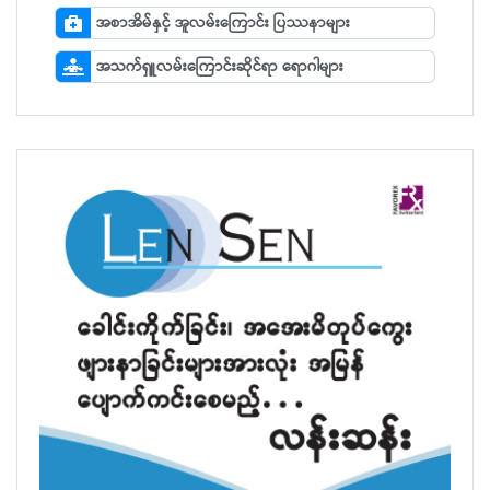
အစာအိမ်နှင့် အူလမ်းကြောင်း ပြဿနာများ
အသက်ရှူလမ်းကြောင်းဆိုင်ရာ ရောဂါများ