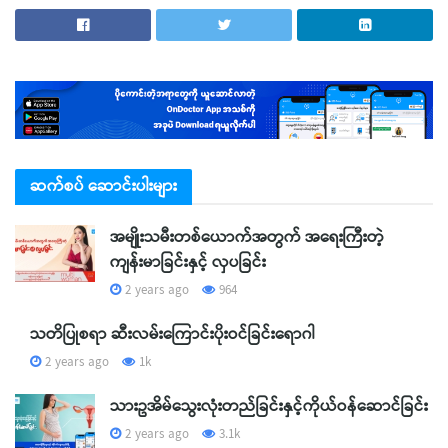
ဆက်စပ် ဆောင်းပါးများ
အမျိုးသမီးတစ်ယောက်အတွက် အရေးကြီးတဲ့
ကျန်းမာခြင်းနှင့် လှပခြင်း
2 years ago
964
သတိပြုစရာ ဆီးလမ်းကြောင်းပိုးဝင်ခြင်းရောဂါ
2 years ago
1k
သားဥအိမ်သွေးလုံးတည်ခြင်းနှင့်ကိုယ်ဝန်ဆောင်ခြင်း
2 years ago
3.1k