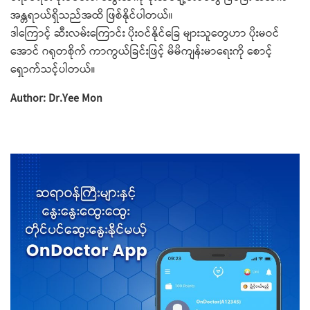
အန္တရာယ်ရှိသည်အထိ ဖြစ်နိုင်ပါတယ်။
ဒါကြောင့် ဆီးလမ်းကြောင်း ပိုးဝင်နိုင်ခြေ များသူတွေဟာ ပိုးမဝင်
အောင် ဂရုတစိုက် ကာကွယ်ခြင်းဖြင့် မိမိကျန်းမာရေးကို စောင့်
ရှောက်သင့်ပါတယ်။
Author: Dr.Yee Mon