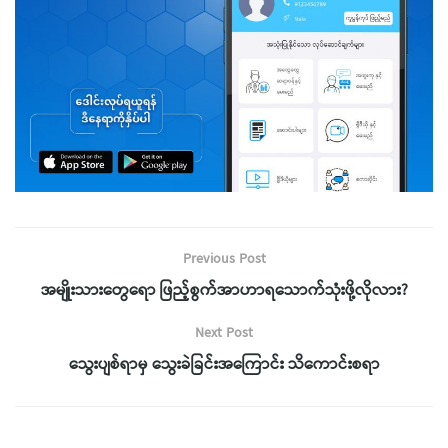
Previous Post
အမျိုးသားတွေရော ဖြည့်စွက်အာဟာရသောက်သုံးဖို့လိုလား?
Next Post
သွေးပျစ်ရာမှ သွေးခဲခြင်းအကြောင်း သိကောင်းစရာ