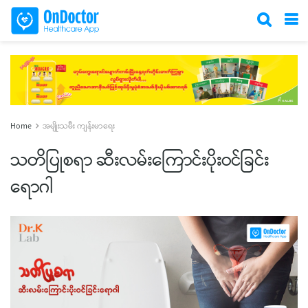
Home
အမျိုးသမီး ကျန်းမာရေး
သတိပြုစရာ ဆီးလမ်းကြောင်းပိုးဝင်ခြင်း
ရောဂါ