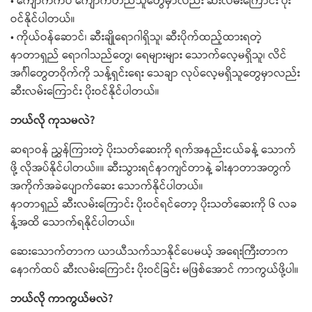
• ကျောက်ကပ် ကျောက်တည်သူတွေမှာလည်း ဆီးလမ်းကြောင်း ပိုး
ဝင်နိုင်ပါတယ်။
• ကိုယ်ဝန်ဆောင်၊ ဆီးချိုရောဂါရှိသူ၊ ဆီးပိုက်ထည့်ထားရတဲ့
နာတာရှည် ရောဂါသည်တွေ၊ ရေများများ သောက်လေ့မရှိသူ၊ လိင်
အင်္ဂါတွေတဝိုက်ကို သန့်ရှင်းရေး သေချာ လုပ်လေ့မရှိသူတွေမှာလည်း
ဆီးလမ်းကြောင်း ပိုးဝင်နိုင်ပါတယ်။
ဘယ်လို ကုသမလဲ?
ဆရာဝန် ညွှန်ကြားတဲ့ ပိုးသတ်ဆေးကို ရက်အနည်းငယ်ခန့် သောက်
ဖို့ လိုအပ်နိုင်ပါတယ်။။ ဆီးသွားရင်နာကျင်တာနဲ့ ခါးနာတာအတွက်
အကိုက်အခဲပျောက်ဆေး သောက်နိုင်ပါတယ်။
နာတာရှည် ဆီးလမ်းကြောင်း ပိုးဝင်ရင်တော့ ပိုးသတ်ဆေးကို ၆ လခ
န့်အထိ သောက်ရနိုင်ပါတယ်။
ဆေးသောက်တာက ယာယီသက်သာနိုင်ပေမယ့် အရေးကြီးတာက
နောက်ထပ် ဆီးလမ်းကြောင်း ပိုးဝင်ခြင်း မဖြစ်အောင် ကာကွယ်ဖို့ပါ။
ဘယ်လို ကာကွယ်မလဲ?