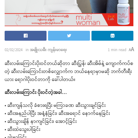
A
02/02/2024
in
အမျိုးသမီး ကျန်းမာရေး
1 min read
A
ဆီးလမ်းကြောင်းပိုးဝင်တယ်ဆိုတာ ဆီးပြွန်၊ ဆီးအိမ်နဲ့ ကျောက်ကပ်စ
တဲ့ ဆီးလမ်းကြောင်းတစ်လျှောက်က ဘယ်နေရာမှာမဆို ဘက်တီးရီး
ယား ရောဂါပိုးဝင်တာကို ခေါ်ပါတယ်။
ဆီးလမ်းကြောင်း ပိုးဝင်တဲ့အခါ…
• ဆီးကျန်သလို ခံစားရပြီး မကြာခဏ ဆီးသွားချင်ခြင်း
• ဆီးအနည်ပါပြီး အနံ့နံခြင်း၊ ဆီးအရောင် နောက်နေခြင်း
• ဆီးသွားချိန် နာကျင်ခြင်း၊ အောင့်ခြင်း
• ဆီးထဲသွေးပါခြင်း
• ခါးနာခြင်း