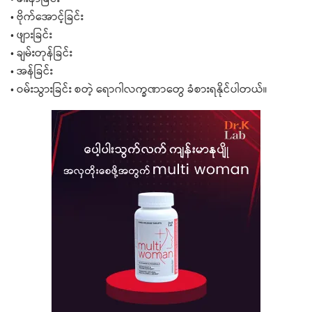
• ဗိုက်အောင့်ခြင်း
• ဖျားခြင်း
• ချမ်းတုန်ခြင်း
• အန်ခြင်း
• ဝမ်းသွားခြင်း စတဲ့ ရောဂါလက္ခဏာတွေ ခံစားရနိုင်ပါတယ်။