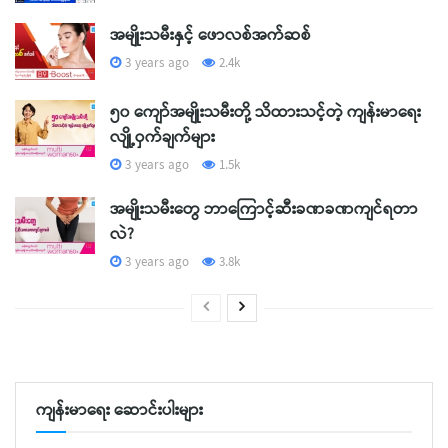
အမျိုးသမီးနှင့် ဖောလစ်အက်ဆစ်
3 years ago
2.4k
၅၀ ကျော်အမျိုးသမီးတို့ သိထားသင့်တဲ့ ကျန်းမာရေး
လျို့ဝှက်ချက်များ
3 years ago
1.5k
အမျိုးသမီးတွေ ဘာကြောင့်ဆီးခဏခဏကျင်ရတာ
လဲ?
3 years ago
3.8k
ကျန်းမာရေး ဆောင်းပါးများ