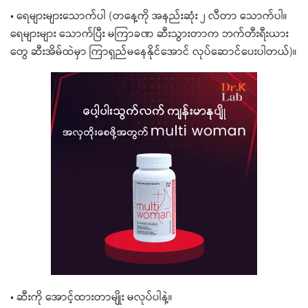
• ရေများများသောက်ပါ (တနေ့ကို အနည်းဆုံး ၂ လီတာ သောက်ပါ။
ရေများများ သောက်ပြီး မကြာခဏ ဆီးသွားတာက ဘက်တီးရီးယား
တွေ ဆီးအိမ်ထဲမှာ ကြာရှည်မနေနိုင်အောင် လုပ်ဆောင်ပေးပါတယ်)။
• ဆီးကို အောင့်ထားတာမျိုး မလုပ်ပါနဲ့။