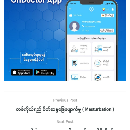
Previous Post
တစ်ကိုယ်ရည် စိတ်ဆန္ဒဖြေဖျောက်မှု ( Masturbation )
Next Post