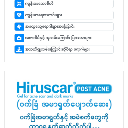
ကျန်းမာသောစိတ်
ကျန်းမာရေးသတင်းများ
အထွေထွေရောဂါများအကြောင်း
အစာအိမ်နှင့် အူလမ်းကြောင်း ပြဿနာများ
အသက်ရှူလမ်းကြောင်းဆိုင်ရာ ရောဂါများ