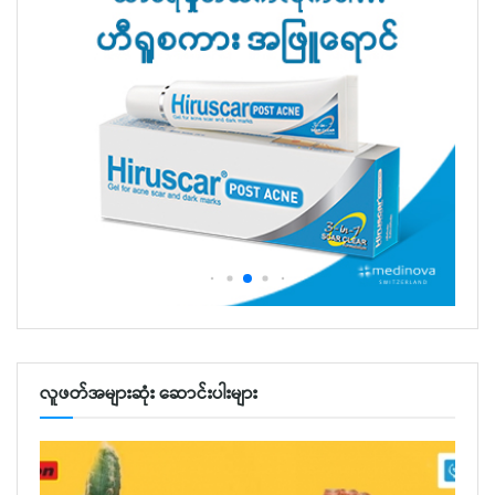
လူဖတ်အများဆုံး ဆောင်းပါးများ