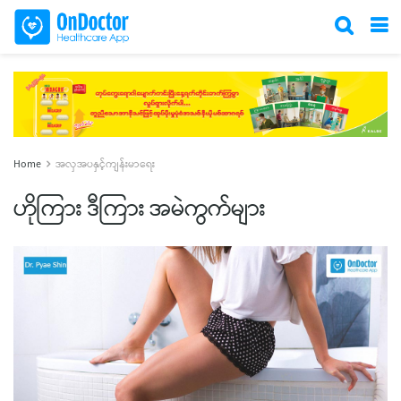
Home
အလှအပနှင့်ကျန်းမာရေး
ဟိုကြား ဒီကြား အမဲကွက်များ