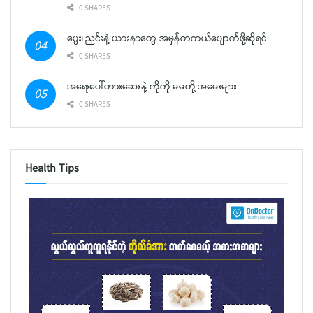
0 SHARES
ပွေး၊ ညှင်းနဲ့ ယားနာတွေ အမှန်တကယ်ပျောက်ဖို့ဆိုရင်
0 SHARES
အရေးပေါ်တားဆေးနဲ့ ကိုကို မမတို့ အမေးများ
0 SHARES
Health Tips