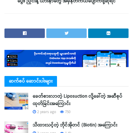
ပွေး၊ ညှင်းနဲ့ ယားနာတွေ အမှန်တကယ်ပျောက်ဖို့ဆိုရင်
ဆက်စပ် ဆောင်းပါးများ
ခေတ်စားလာတဲ့ Liposuction လို့ခေါ်တဲ့ အဆီစုပ်
ထုတ်ခြင်းအကြောင်း
2 years ago
750
သိထားသင့်တဲ့ ဘိုင်အိုတင် (Biotin) အကြောင်း