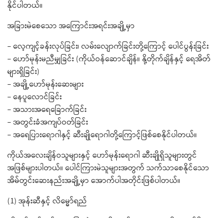
နိုင်ပါတယ်။
အခြားမဲစေသော အကြောင်းအရင်းအချို့မှာ
– လေ့ကျင့်ခန်းလုပ်ခြင်း၊ လမ်းလျောက်ခြင်းတို့ကြောင့် ပေါင်ပွန်းခြင်း
– ဟော်မုန်းမညီမျှခြင်း (ကိုယ်ဝန်ဆောင်ချိန်။ နို့တိုက်ချိန်နှင့် ရေအိတ်
များရှိခြင်း)
– အချို့ဟော်မုန်းဆေးများ
– နေပူလောင်ခြင်း
– အသားအရေခြောက်ခြင်း
– အတွင်းခံအကျပ်ဝတ်ခြင်း
– အရေပြားရောဂါနှင့် ဆီးချိုရောဂါတို့ကြောင့်ဖြစ်စေနိုင်ပါတယ်။
ကိုယ်အလေးချိန်ဝသူများနှင့် ဟော်မုန်းရောဂါ ဆီးချိုရှိသူများတွင်
အဖြစ်များပါတယ်။ ပေါင်ကြားမဲသူများအတွက် သက်သာစေနိုင်သော
အိမ်တွင်းဆေးနည်းအချို့မှာ အောက်ပါအတိုင်းဖြစ်ပါတယ်။
(1) အုန်းဆီနှင့် လိမ္မော်ရည်