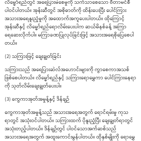
လိမ္မော်ရည်တွင် အရေပြားမဲစေမှုကို သက်သာစေသော ဗီတာမင်စီ
ပါဝင်ပါတယ်။ အုန်းဆီတွင် အစိုဓာတ်ကို ထိန်းပေးပြီး ပေါင်ကြား
အသားအရေနူးညံ့မှုကို အထောက်အကူပေးပါတယ်။ ထိုကြောင့်
အုန်းဆီနှင့် လိမ္မော်ရည်ရောလိမ်းပေးပါက ဆယ်မိနစ်ခန့် အကြာ
ရေဆေးလိုက်ပါ။ မကြာခဏပြုလုပ်ခြင်းဖြင့် အသားအရေစိုပြေစေပါ
တယ်။
(2) သကြားဖြင့် ချေးချွတ်ခြင်း
သကြားသည် အရေပြားဆဲလ်အဟောင်းများကို ကွာစေကာအသစ်
ဖြစ်စေပါတယ်။ လိမ္မော်ရည်နှင့် သကြားရောမွှေကာ ပေါင်ကြားနေရာ
ကို သုတ်လိမ်းချေးချွတ်ပေးပါ။
(3) ကွေကာအုတ်အမှုန့်နှင့် ဒိန်ချဉ်
ကွေကာအုတ်အမှုန့်သည် အသားအရေအတွက် ရောင်ရမ်းမှု ကုသ
ရာတွင် အသုံးဝင်ပါတယ်။ သကြားထက် ပိုနူးညံ့ပြီး ချေးချွတ်ရာတွင်
အသုံးတည့်ပါတယ်။ ဒိန်ချဉ်တွင် ပါဝင်သောအက်ဆစ်သည်
အသားအရေအတွက် အထူးကောင်းမွန်ပါတယ်။ ထိုနှစ်မျိုးကို ရောမွှေ