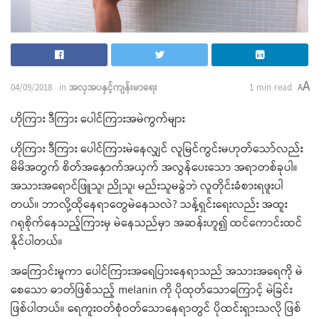
A
04/09/2018
in
အလှအပနှင့်ကျန်းမာရေး
1 min read
A
ဟိုကြား ဒီကြား ပေါင်ကြားအမဲကွက်များ
ဟိုကြား ဒီကြား ပေါင်ကြားမဲနေလျှင် လူမြင်ကွင်းမဟုတ်သော်လည်း
မိမိအတွက် စိတ်အနှောက်အယှက် အလွန်ပေးသော အရာတစ်ခုပါ။
အသားအရောင်ဖြူသူ၊ ညိုသူ၊ မည်းသူမခွဲဘဲ လူတိုင်းခံစားရဖူးပါ
တယ်။ ဘာလို့ထိုနေရာတွေမဲနေသလဲ? သန့်ရှင်းရေးလည်း အထူး
ဂရုစိုက်နေသည့်ကြားမှ မဲနေသည်မှာ အဆန်းဟူ၍ ထင်ကောင်းထင်
နိုင်ပါတယ်။
အကြောင်းမူကာ ပေါင်ကြားအရေပြားနေရာသည် အသားအရေကို မဲ
စေသော ဓာတ်ဖြစ်သည့် melanin ကို ပိုထုတ်သောကြောင့် မဲခြင်း
ဖြစ်ပါတယ်။ ရေကူးဝတ်စုံဝတ်သောနေရာတွင် ပိုထင်းရှားသလို ဖြစ်