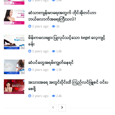
3 years ago
1.4k
ဆံသားကျန်းမာရေးအတွက် ဘိုင်အိုတင်ဟာ
ဘယ်လောက်အရေးကြီးသလဲ?
3 years ago
1k
မိန်းကလေးများ ပြုလုပ်သင့်သော kegel လေ့ကျင့်
ခန်း
3 years ago
1.8k
ဆံပင်တွေအရမ်းကျွတ်နေရင်
3 years ago
1.9k
အသားအရေ အတွင်းပိုင်းထိ ကြည်လင်ဖြူစင် ဝင်းပ
စေဖို့
3 years ago
2.4k