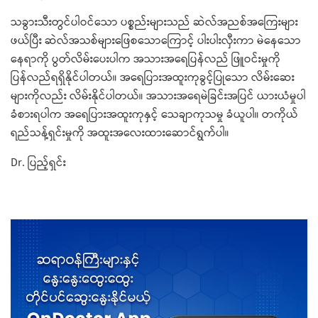
သခွားသီးတွင်ပါဝင်သော ပစ္စည်းများသည် ဆဲလ်အညစ်အကြေးများ
ဖယ်ပြီး ဆဲလ်အသစ်များဖြေစသောကြောင့် ပါးပါးလှီးကာ မဲနေသော
နေရာကို ပွတ်လိမ်းပေးပါက အသားအရေပြန်လည် ဖြူဝင်းမှုကို
ပြန်လည်ရရှိနိုင်ပါတယ်။ အရေပြားအထူးကုခွင့်ပြုသော လိမ်းဆေး
များကိုလည်း လိမ်းနိုင်ပါတယ်။ အသားအရေမဲခြင်းအပြင် ယားယံမှုပါ
ခံစားရပါက အရေပြားအထူးကုနှင့် သေချာကုသမှု ခံယူပါ။ တကိုယ်
ရည်သန့်ရှင်းမှုကို အထူးအလေးထားဆောင်ရွက်ပါ။
Dr. ပြည့်ရှင်း