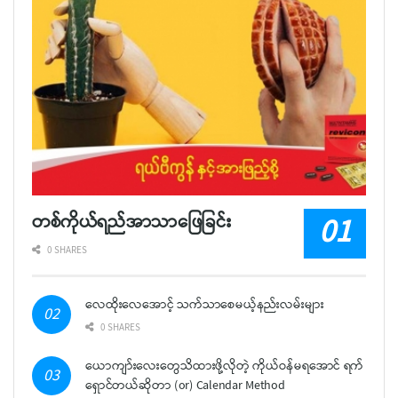
တစ်ကိုယ်ရည်အာသာဖြေခြင်း
0 SHARES
လေထိုးလေအောင့် သက်သာစေမယ့်နည်းလမ်းများ
0 SHARES
ယောကျာ်းလေးတွေသိထားဖို့လိုတဲ့ ကိုယ်ဝန်မရအောင် ရက်
ရှောင်တယ်ဆိုတာ (or) Calendar Method