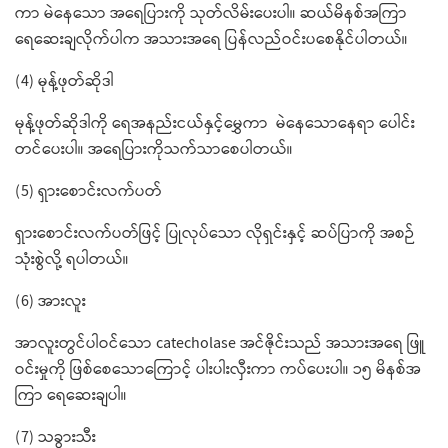
ကာ မဲနေသော အရေပြားကို သုတ်လိမ်းပေးပါ။ ဆယ်မိနစ်အကြာ
ရေဆေးချလိုက်ပါက အသားအရေ ပြန်လည်ဝင်းပစေနိုင်ပါတယ်။
(4) မုန့်ဖုတ်ဆိုဒါ
မုန့်ဖုတ်ဆိုဒါကို ရေအနည်းငယ်နှင့်မွှေကာ မဲနေသောနေရာ ပေါင်း
တင်ပေးပါ။ အရေပြားကိုသက်သာစေပါတယ်။
(5) ရှားစောင်းလက်ပတ်
ရှားစောင်းလက်ပတ်ဖြင့် ပြုလုပ်သော လိုရှင်းနှင့် ဆပ်ပြာကို အစဉ်
သုံးစွဲလို့ ရပါတယ်။
(6) အားလူး
အာလူးတွင်ပါဝင်သော catecholase အင်ဇိုင်းသည် အသားအရေ ဖြူ
ဝင်းမှုကို ဖြစ်စေသောကြောင့် ပါးပါးလှီးကာ ကပ်ပေးပါ။ ၁၅ မိနစ်အ
ကြာ ရေဆေးချပါ။
(7) သခွားသီး