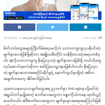
A
29/08/2022
in
အလှအပနှင့်ကျန်းမာရေး
1 min read
A
မိတ်ကပ်တွေအများကြီးလိမ်းစရာမလိုဘဲ သဘာဝကျကျလှပစိုဝင်းတဲ့
မျက်နှာလေးဖြစ်ဖို့ဆိုတာ အမျိုးသမီးတိုင်း တန်ဖိုးထားတဲ့အရာတစ်ခု
ပါ။ အဲ့လိုသဘာဝကျကျ စိုပြေလှပတဲ့ မျက်နှာလေးဖြစ်ဖို့ ဘယ်လိုတွေ
လုပ်ဆောင်ရမလဲဆိုတာ ဖော်ပြပေးသွားမှာဖြစ်ပါတယ်။ စိုပြေလှပ
တဲ့ မျက်နှာအသားအရေပိုင်ဆိုင်မှုရဲ့ နောက်ကွယ်မှာရှိတဲ့ အဓိက
အချက်ကတော့ အိပ်စက်ခြင်းပါ။
သုတေသနလေ့လာချက်တွေအရ ညဘက်မှာ Anti-aging လို့ခေါ်တဲ့
အရွယ်တင်နုပျိုစေတဲ့ ဓာတ်လေးတွေဟာ ခန္ဓာကိုယ်ကနေ ထုတ်လွှင့်
ပေးပါတယ်။ အဲဒီဓာတ်လေးတွေဟာ မျက်နှာမှာအရေးအကြောင်းဖြစ်