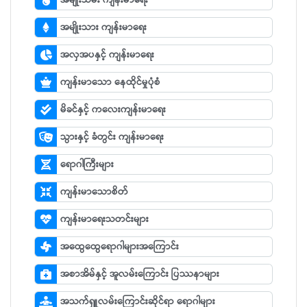
အမျိုးသမီး ကျန်းမာရေး
အမျိုးသား ကျန်းမာရေး
အလှအပနှင့် ကျန်းမာရေး
ကျန်းမာသော နေထိုင်မှုပုံစံ
မိခင်နှင့် ကလေးကျန်းမာရေး
သွားနှင့် ခံတွင်း ကျန်းမာရေး
ရောဂါကြီးများ
ကျန်းမာသောစိတ်
ကျန်းမာရေးသတင်းများ
အထွေထွေရောဂါများအကြောင်း
အစာအိမ်နှင့် အူလမ်းကြောင်း ပြဿနာများ
အသက်ရှူလမ်းကြောင်းဆိုင်ရာ ရောဂါများ