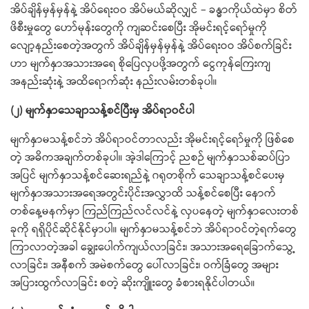
အိပ်ချိန်မှန်မှန်နဲ့ အိပ်ရေးဝဝ အိပ်မယ်ဆိုလျှင် – ခန္ဓာကိုယ်ထဲမှာ စိတ်
ဖိစီးမှုတွေ ဟော်မုန်းတွေကို ကျဆင်းစေပြီး အိုမင်းရင့်ရော်မှုကို
လျော့နည်းစေတဲ့အတွက် အိပ်ချိန်မှန်မှန်နဲ့ အိပ်ရေးဝဝ အိပ်စက်ခြင်း
ဟာ မျက်နှာအသားအရေ စိုပြေလှပဖို့အတွက် ငွေကုန်ကြေးကျ
အနည်းဆုံးနဲ့ အထိရောက်ဆုံး နည်းလမ်းတစ်ခုပါ။
(၂) မျက်နှာသေချာသန့်စင်ပြီးမှ အိပ်ရာဝင်ပါ
မျက်နှာမသန့်စင်ဘဲ အိပ်ရာဝင်တာလည်း အိုမင်းရင့်ရော်မှုကို ဖြစ်စေ
တဲ့ အဓိကအချက်တစ်ခုပါ။ အဲ့ဒါကြောင့် ညစဉ် မျက်နှာသစ်ဆပ်ပြာ
အပြင် မျက်နှာသန့်စင်ဆေးရည်နဲ့ ဂရုတစိုက် သေချာသန့်စင်ပေးမှ
မျက်နှာအသားအရေအတွင်းပိုင်းအလွှာထိ သန့်စင်စေပြီး နောက်
တစ်နေ့မနက်မှာ ကြည်ကြည်လင်လင်နဲ့ လှပနေတဲ့ မျက်နှာလေးတစ်
ခုကို ရရှိပိုင်ဆိုင်နိုင်မှာပါ။ မျက်နှာမသန့်စင်ဘဲ အိပ်ရာဝင်တဲ့ရက်တွေ
ကြာလာတဲ့အခါ ချွေးပေါက်ကျယ်လာခြင်း၊ အသားအရေခြောက်သွေ့
လာခြင်း၊ အနီစက် အမဲစက်တွေ ပေါ်လာခြင်း၊ ဝက်ခြံတွေ အများ
အပြားထွက်လာခြင်း စတဲ့ ဆိုးကျိူးတွေ ခံစားရနိုင်ပါတယ်။