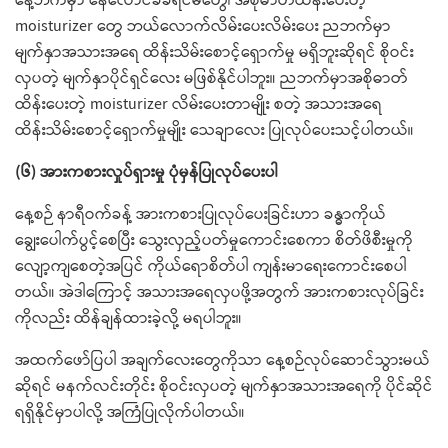
နေ့ဘက်မှာ နေလောင်ခံခရင်မ်တွေ၊ အစိုဓာတ်ထိန်းပေးတဲ့
moisturizer တွေ ဘယ်လောက်လိမ်းပေးလိမ်းပေး ညဘက်မှာ
မျက်နှာအသားအရေ ထိန်းသိမ်းစောင့်ရှောက်မှု မရှိဘူးဆိုရင် စိုဝင်း
လှပတဲ့ မျက်နှာပိုင်ရှင်လေး မဖြစ်နိုင်ပါဘူး။ ညဘက်မှာအစိုဓာတ်
ထိန်းပေးတဲ့ moisturizer လိမ်းပေးတာမျိုး စတဲ့ အသားအရေ
ထိန်းသိမ်းစောင့်ရှောက်မှုမျိုး သေချာလေး ပြုလုပ်ပေးသင့်ပါတယ်။
(၆) အားကစားလှုပ်ရှားမှု ပုံမှန်ပြုလုပ်ပေးပါ
နေ့စဉ် နာရီဝက်ခန့် အားကစားပြုလုပ်ပေးခြင်းဟာ ခန္ဓာကိုယ်
ချွေးပေါက်ပွင့်စေပြီး သွေးလှည့်ပတ်မှုကောင်းစေကာ စိတ်ဖိစီးမှုကို
လျော့ကျစေတဲ့အပြင် ကိုယ်ရောစိတ်ပါ ကျန်းမာရေးကောင်းစေပါ
တယ်။ အဲဒါကြောင့် အသားအရေလှပဖို့အတွက် အားကစားလုပ်ခြင်း
ကိုလည်း ထိန်ချန်ထားခဲ့လို့ မရပါဘူး။
အထက်ဖော်ပြပါ အချက်လေးတွေကိုသာ နေ့စဉ်လုပ်ဆောင်သွားမယ်
ဆိုရင် မနက်လင်းတိုင်း စိုဝင်းလှပတဲ့ မျက်နှာအသားအရေကို ပိုင်ဆိုင်
ရရှိနိုင်မှာပါလို့ အကြံပြုလိုက်ပါတယ်။