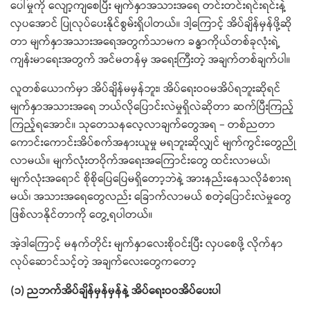
ပေါ်မှုကို လျော့ကျစေပြီး မျက်နှာအသားအရေ တင်းတင်းရင်းရင်းနဲ့
လှပအောင် ပြုလုပ်ပေးနိုင်စွမ်းရှိပါတယ်။ ဒါ့ကြောင့် အိပ်ချိန်မှန်ဖို့ဆို
တာ မျက်နှာအသားအရေအတွက်သာမက ခန္ဓာကိုယ်တစ်ခုလုံးရဲ့
ကျန်းမာရေးအတွက် အင်မတန်မှ အရေးကြီးတဲ့ အချက်တစ်ချက်ပါ။
လူတစ်ယောက်မှာ အိပ်ချိန်မမှန်ဘူး၊ အိပ်ရေးဝဝမအိပ်ရဘူးဆိုရင်
မျက်နှာအသားအရေ ဘယ်လိုပြောင်းလဲမှုရှိလဲဆိုတာ ဆက်ပြီးကြည့်
ကြည့်ရအောင်။ သုတေသနလေ့လာချက်တွေအရ – တစ်ညတာ
ကောင်းကောင်းအိပ်စက်အနားယူမှု မရဘူးဆိုလျှင် မျက်ကွင်းတွေညို
လာမယ်။ မျက်လုံးတဝိုက်အရေးအကြောင်းတွေ ထင်းလာမယ်၊
မျက်လုံးအရောင် စိုစိုပြေပြေမရှိတော့ဘဲနဲ့ အားနည်းနေသလိုခံစားရ
မယ်၊ အသားအရေတွေလည်း ခြောက်လာမယ် စတဲ့ပြောင်းလဲမှုတွေ
ဖြစ်လာနိုင်တာကို တွေ့ရပါတယ်။
အဲ့ဒါကြောင့် မနက်တိုင်း မျက်နှာလေးစိုဝင်းပြီး လှပစေဖို့ လိုက်နာ
လုပ်ဆောင်သင့်တဲ့ အချက်လေးတွေကတော့
(၁) ညဘက်အိပ်ချိန်မှန်မှန်နဲ့ အိပ်ရေးဝဝအိပ်ပေးပါ