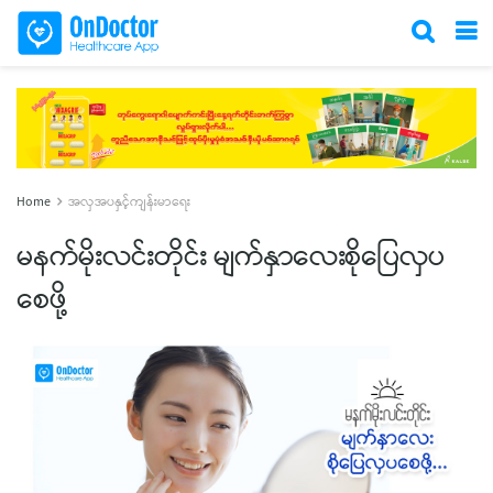
Home
အလှအပနှင့်ကျန်းမာရေး
မနက်မိုးလင်းတိုင်း မျက်နှာလေးစိုပြေလှပ
စေဖို့