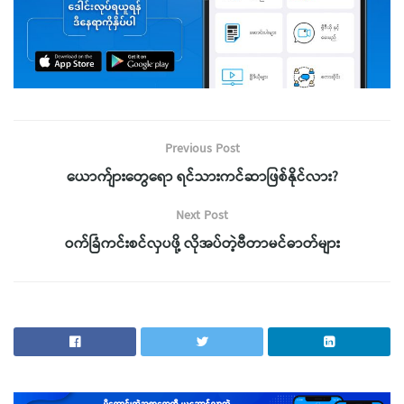
Previous Post
ယောက်ျားတွေရော ရင်သားကင်ဆာဖြစ်နိုင်လား?
Next Post
ဝက်ခြံကင်းစင်လှပဖို့ လိုအပ်တဲ့ဗီတာမင်ဓာတ်များ