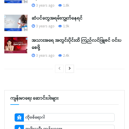
3 years ago
1.8k
ဆံပင်တွေအရမ်းကျွတ်နေရင်
3 years ago
1.9k
အသားအရေ အတွင်းပိုင်းထိ ကြည်လင်ဖြူစင် ဝင်းပ
စေဖို့
3 years ago
2.4k
ကျန်းမာရေး ဆောင်းပါးများ
ကိုဗစ်ရောဂါ