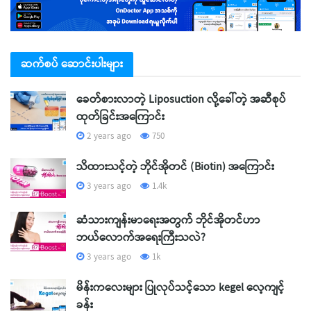
ဆက်စပ် ဆောင်းပါးများ
ခေတ်စားလာတဲ့ Liposuction လို့ခေါ်တဲ့ အဆီစုပ်
ထုတ်ခြင်းအကြောင်း
2 years ago
750
သိထားသင့်တဲ့ ဘိုင်အိုတင် (Biotin) အကြောင်း
3 years ago
1.4k
ဆံသားကျန်းမာရေးအတွက် ဘိုင်အိုတင်ဟာ
ဘယ်လောက်အရေးကြီးသလဲ?
3 years ago
1k
မိန်းကလေးများ ပြုလုပ်သင့်သော kegel လေ့ကျင့်
ခန်း