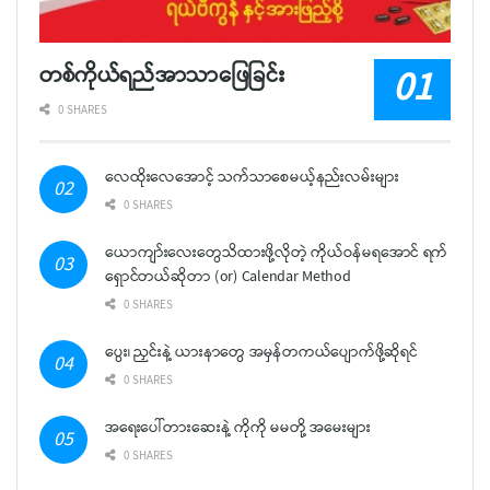
တစ်ကိုယ်ရည်အာသာဖြေခြင်း
0 SHARES
လေထိုးလေအောင့် သက်သာစေမယ့်နည်းလမ်းများ
0 SHARES
ယောကျာ်းလေးတွေသိထားဖို့လိုတဲ့ ကိုယ်ဝန်မရအောင် ရက်
ရှောင်တယ်ဆိုတာ (or) Calendar Method
0 SHARES
ပွေး၊ ညှင်းနဲ့ ယားနာတွေ အမှန်တကယ်ပျောက်ဖို့ဆိုရင်
0 SHARES
အရေးပေါ်တားဆေးနဲ့ ကိုကို မမတို့ အမေးများ
0 SHARES