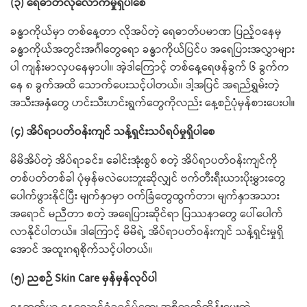
(၃) ရေဓာတ်လုံလောက်မှုရှိပါစေ
ခန္ဓာကိုယ်မှာ တစ်နေ့တာ လိုအပ်တဲ့ ရေဓာတ်ပမာဏ ပြည့်ဝနေမှ
ခန္ဓာကိုယ်အတွင်းအင်္ဂါတွေရော ခန္ဓာကိုယ်ပြင်ပ အရေပြားအလွှာများ
ပါ ကျန်းမာလှပနေမှာပါ။ အဲ့ဒါကြောင့် တစ်နေ့ရေဖန်ခွက် ၆ ခွက်က
နေ ၈ ခွက်အထိ သောက်ပေးသင့်ပါတယ်။ ဒါ့အပြင် အရည်ရွှမ်းတဲ့
အသီးအနှံတွေ ဟင်းသီးဟင်းရွက်တွေကိုလည်း နေ့စဉ်ပုံမှန်စားပေးပါ။
(၄) အိပ်ရာပတ်ဝန်းကျင် သန့်ရှင်းသပ်ရပ်မှုရှိပါစေ
မိမိအိပ်တဲ့ အိပ်ရာခင်း၊ ခေါင်းအုံးစွပ် စတဲ့ အိပ်ရာပတ်ဝန်းကျင်ကို
တစ်ပတ်တစ်ခါ ပုံမှန်မလဲပေးဘူးဆိုလျှင် ဗက်တီးရီးယားပိုးမွှားတွေ
ပေါက်ဖွားနိုင်ပြီး မျက်နှာမှာ ဝက်ခြံတွေထွက်တာ၊ မျက်နှာအသား
အရောင် မညီတာ စတဲ့ အရေပြားဆိုင်ရာ ပြဿနာတွေ ပေါ်ပေါက်
လာနိုင်ပါတယ်။ ဒါကြောင့် မိမိရဲ့ အိပ်ရာပတ်ဝန်းကျင် သန့်ရှင်းမှုရှိ
အောင် အထူးဂရုစိုက်သင့်ပါတယ်။
(၅) ညစဉ် Skin Care မှန်မှန်လုပ်ပါ