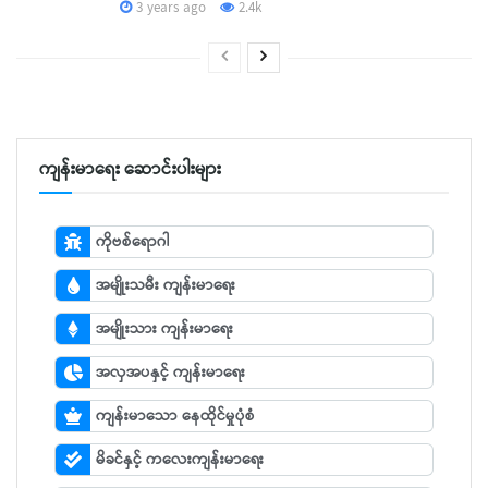
3 years ago
2.4k
ကျန်းမာရေး ဆောင်းပါးများ
ကိုဗစ်ရောဂါ
အမျိုးသမီး ကျန်းမာရေး
အမျိုးသား ကျန်းမာရေး
အလှအပနှင့် ကျန်းမာရေး
ကျန်းမာသော နေထိုင်မှုပုံစံ
မိခင်နှင့် ကလေးကျန်းမာရေး