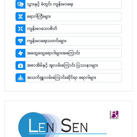
သွားနှင့် ခံတွင်း ကျန်းမာရေး
ရောဂါကြီးများ
ကျန်းမာသောစိတ်
ကျန်းမာရေးသတင်းများ
အထွေထွေရောဂါများအကြောင်း
အစာအိမ်နှင့် အူလမ်းကြောင်း ပြဿနာများ
အသက်ရှူလမ်းကြောင်းဆိုင်ရာ ရောဂါများ