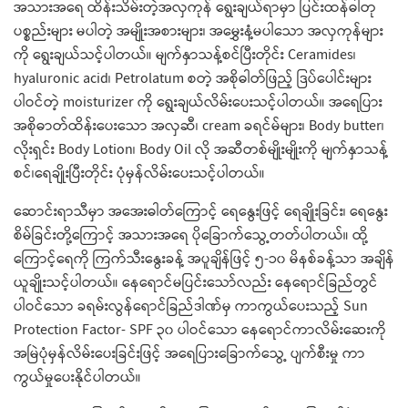
အသားအရေ ထိန်းသိမ်းတဲ့အလှကုန် ရွေးချယ်ရာမှာ ပြင်းထန်ဓါတု
ပစ္စည်းများ မပါတဲ့ အမျိုးအစားများ၊ အမွှေးနံ့မပါသော အလှကုန်များ
ကို ရွေးချယ်သင့်ပါတယ်။ မျက်နှာသန့်စင်ပြီးတိုင်း Ceramides၊
hyaluronic acid၊ Petrolatum စတဲ့ အစိုဓါတ်ဖြည့် ဒြပ်ပေါင်းများ
ပါဝင်တဲ့ moisturizer ကို ရွေးချယ်လိမ်းပေးသင့်ပါတယ်။ အရေပြား
အစိုဓာတ်ထိန်းပေးသော အလှဆီ၊ cream ခရင်မ်များ၊ Body butter၊
လိုးရှင်း Body Lotion၊ Body Oil လို အဆီတစ်မျိုးမျိုးကို မျက်နှာသန့်
စင်၊ရေချိုးပြီးတိုင်း ပုံမှန်လိမ်းပေးသင့်ပါတယ်။
ဆောင်းရာသီမှာ အအေးဓါတ်ကြောင့် ရေနွေးဖြင့် ရေချိုးခြင်း၊ ရေနွေး
စိမ်ခြင်းတို့ကြောင့် အသားအရေ ပိုခြောက်သွေ့တတ်ပါတယ်။ ထို့
ကြောင့်ရေကို ကြက်သီးနွေးခန့် အပူချိန်ဖြင့် ၅-၁၀ မိနစ်ခန့်သာ အချိန်
ယူချိုးသင့်ပါတယ်။ နေရောင်မပြင်းသော်လည်း နေရောင်ခြည်တွင်
ပါဝင်သော ခရမ်းလွန်ရောင်ခြည်ဒါဏ်မှ ကာကွယ်ပေးသည့် Sun
Protection Factor- SPF ၃၀ ပါဝင်သော နေရောင်ကာလိမ်းဆေးကို
အမြဲပုံမှန်လိမ်းပေးခြင်းဖြင့် အရေပြားခြောက်သွေ့ ပျက်စီးမှု ကာ
ကွယ်မှုပေးနိုင်ပါတယ်။