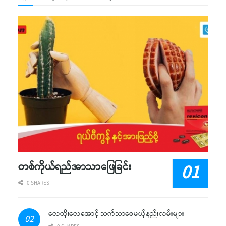
တစ်ကိုယ်ရည်အာသာဖြေခြင်း
0 SHARES
လေထိုးလေအောင့် သက်သာစေမယ့်နည်းလမ်းများ