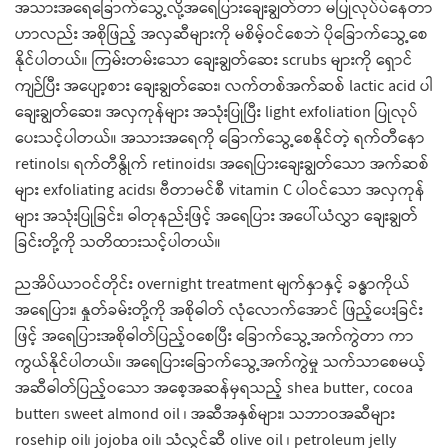
အသားအရေခြောက်သွေ့လို့အရေပြားချေးချွတ်တာ မပြုလုပ်ပဲနေတာ
ဟာလည်း အစိုဖြည့် အလှဆီများကို မစိမ့်ဝင်စေဘဲ ပိုခြောက်သွေ့စေ
နိုင်ပါတယ်။ ကြမ်းတမ်းသော ချေးချွတ်ဆေး scrubs များကို ရှောင်
ကျဉ်ပြီး အပျော့စား ချေးချွတ်ဆေး၊ လက်တစ်အက်ဆစ် lactic acid ပါ
ချေးချွတ်ဆေး၊ အလှကုန်များ အသုံးပြုပြီး light exfoliation ပြုလုပ်
ပေးသင့်ပါတယ်။ အသားအရေကို ခြောက်သွေ့စေနိုင်တဲ့ ရက်တီနော
retinols၊ ရက်တီနွိုက် retinoids၊ အရေပြားချေးချွတ်သော အက်ဆစ်
များ exfoliating acids၊ ဗီတာမင်စီ vitamin C ပါဝင်သော အလှကုန်
များ အသုံးပြုခြင်း၊ ဓါတုနည်းဖြင့် အရေပြား အပေါ်ယံလွှာ ချေးချွတ်
ခြင်းတို့ကို သတိထားသင့်ပါတယ်။
ညအိပ်ယာဝင်တိုင်း overnight treatment မျက်နှာနှင့် ခန္ဓာကိုယ်
အရေပြား၊ နှုတ်ခမ်းတို့ကို အစိုဓါတ် လုံလောက်အောင် ဖြည့်ပေးခြင်း
ဖြင့် အရေပြားအစိုဓါတ်ပြည့်ဝစေပြီး ခြောက်သွေ့အက်ကွဲတာ ကာ
ကွယ်နိုင်ပါတယ်။ အရေပြားခြောက်သွေ့အက်ကွဲမှု သက်သာစေမယ့်
အဆီဓါတ်ပြည့်ဝသော အစေ့အဆန်မှရသည့် shea butter, cocoa
butter၊ sweet almond oil ၊ အဆီအနှစ်များ၊ သဘာဝအဆီများ
rosehip oil၊ jojoba oil၊ သံလွင်ဆီ olive oil ၊ petroleum jelly