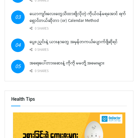
0 SHARES
ယောကျာ်းလေးတွေသိထားဖို့လိုတဲ့ ကိုယ်ဝန်မရအောင် ရက်
ရှောင်တယ်ဆိုတာ (or) Calendar Method
0 SHARES
ပွေး၊ ညှင်းနဲ့ ယားနာတွေ အမှန်တကယ်ပျောက်ဖို့ဆိုရင်
0 SHARES
အရေးပေါ်တားဆေးနဲ့ ကိုကို မမတို့ အမေးများ
0 SHARES
Health Tips