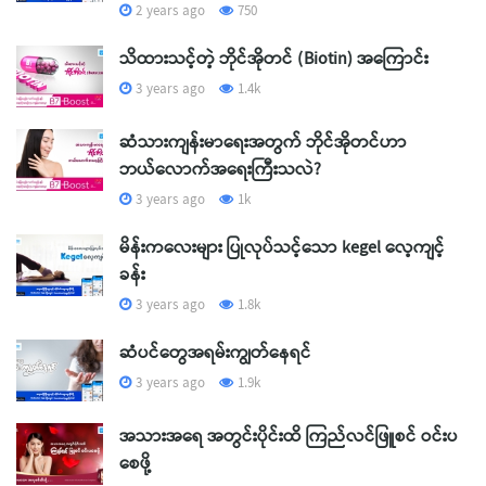
2 years ago
750
သိထားသင့်တဲ့ ဘိုင်အိုတင် (Biotin) အကြောင်း
3 years ago
1.4k
ဆံသားကျန်းမာရေးအတွက် ဘိုင်အိုတင်ဟာ
ဘယ်လောက်အရေးကြီးသလဲ?
3 years ago
1k
မိန်းကလေးများ ပြုလုပ်သင့်သော kegel လေ့ကျင့်
ခန်း
3 years ago
1.8k
ဆံပင်တွေအရမ်းကျွတ်နေရင်
3 years ago
1.9k
အသားအရေ အတွင်းပိုင်းထိ ကြည်လင်ဖြူစင် ဝင်းပ
စေဖို့