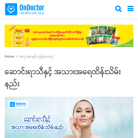
Home
အလှအပနှင့်ကျန်းမာရေး
ဆောင်းရာသီနှင့် အသားအရေထိန်းသိမ်း
နည်း