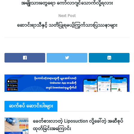
အမျိုးသားတွေရော ကော်လာဂျင်သောက်လို့ရလား
Next Post
ဆောင်းရာသီနှင့် သတိပြုရမယ့်ကြွက်သားပြဿနာများ
ဆက်စပ် ဆောင်းပါးများ
ခေတ်စားလာတဲ့ Liposuction လို့ခေါ်တဲ့ အဆီစုပ်
ထုတ်ခြင်းအကြောင်း