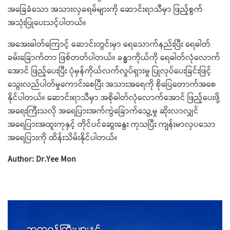
အခြေခံသော အသားလှခရမ်များကို ဆောင်းရာသီမှာ ဖြည့်စွက်
အသုံးပြုပေးသင့်ပါတယ်။
အအေးဓါတ်ကြောင့် ဆောင်းတွင်းမှာ ရေသောက်နည်းပြီး ရေဓါတ်
ခမ်းခြောက်တာ ဖြစ်တတ်ပါတယ်။ ခန္ဓာကိုယ်ကို ရေဓါတ်လုံလောက်
အောင် ဖြည့်ပေးပြီး ပုံမှန်ကိုယ်လက်လှုပ်ရှားမှု ပြုလုပ်ပေးခြင်းဖြင့်
သွေးလည်ပါတ်မှုကောင်းစေပြီး အသားအရေကို စိုပြေတောက်အစေ
နိုင်ပါတယ်။ ဆောင်းရာသီမှာ အစိုဓါတ်လုံလောက်အောင် ဖြည့်ပေးဖို့
အရေးကြီးသလို အရေပြားအက်ကွဲခြောက်သွေ့မှု ဆိုးလာလျှင်
အရေပြားအထူးကုနှင့် တိုင်ပင်ဆွေးနွေး ကုသပြီး ကျန်းမာလှပသော
အရေပြားကို ထိန်းသိမ်းနိုင်ပါတယ်။
Author: Dr.Yee Mon