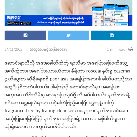
A
24/11/2022
in
အလှအပနှင့်ကျန်းမာရေး
1 min read
A
ဆောင်းရာသီလို အအေးဓါတ်ကဲတဲ့ ရာသီမှာ အရေပြားခြောက်သွေ့
အက်ကွဲတာ၊ အရေပြားယားယံတာ၊ နီရဲတာ roscea၊ နှင်းခူ eczema၊
ဂျွတ်ပွေးနာ ဆိုရီရေးစစ် psoriasis အရေပြားရောဂါ၊ ဓါတ်မတည့်တာ
တွေပိုဖြစ်တတ်ပါတယ်။ ဒါကြောင့် ဆောင်းရာသီမှာ အရေပြား
အလှအပ ထိန်းသိမ်းမှု သေချာပြုလုပ်ဖို့ လိုအပ်ပါတယ်။ မျက်နှာသန့်
စင်ဆေး ရွေးချယ်ရာမှာ အစိုဓါတ်ဖြည့်ပေးပြီး မွှေးရနံ့မပါတဲ့
fragrance-free hydrating cleanser အပျော့စား မျက်နှာသစ်ဆေး
အသုံးပြုပေးခြင်းဖြင့် မျက်နှာအရေပြားရဲ့ သဘာဝအစိုဓါတ်များ မ
ဆုံးရှုံးအောင် ကာကွယ်ပေးနိုင်ပါတယ်။