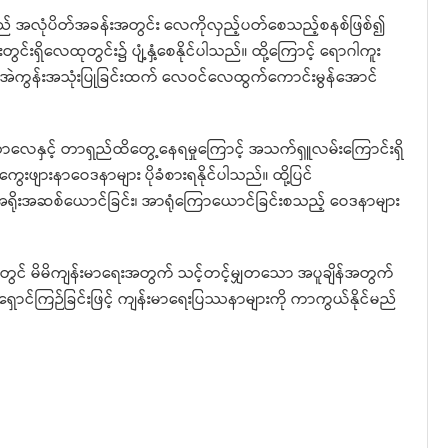
် အလုံပိတ်အခန်းအတွင်း လေကိုလှည့်ပတ်စေသည့်စနစ်ဖြစ်၍
းတွင်းရှိလေထုတွင်း၌ ပျံ့နှံ့စေနိုင်ပါသည်။ ထို့ကြောင့် ရောဂါကူး
တွင် အဲကွန်းအသုံးပြုခြင်းထက် လေဝင်လေထွက်ကောင်းမွန်အောင်
ောလေနှင့် တာရှည်ထိတွေ့နေရမှုကြောင့် အသက်ရှူလမ်းကြောင်းရှိ
ွေးဖျားနာဝေဒနာများ ပိုခံစားရနိုင်ပါသည်။ ထို့ပြင်
၊ အရိုးအဆစ်ယောင်ခြင်း၊ အာရုံကြောယောင်ခြင်းစသည့် ဝေဒနာများ
န်တွင် မိမိကျန်းမာရေးအတွက် သင့်တင့်မျှတသော အပူချိန်အတွက်
းကို ရှောင်ကြဉ်ခြင်းဖြင့် ကျန်းမာရေးပြဿနာများကို ကာကွယ်နိုင်မည်