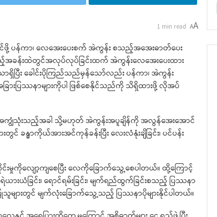
A
1 min read
A
ုင်ဖို့ ပန်ကာ၊ လေအေးပေးစက် အဲကွန်း စသည့်အအေးဓာတ်ပေး
သည့်အခန်းထဲတွင်အလုပ်လုပ်ခြင်းထက် အဲကွန်းလေအေးပေးထား
ပြီး ခေါင်းပိုကြည်သည်မှန်သော်လည်း ပန်ကာ၊ အဲကွန်း
ားပြဿနာများကိုပါ ဖြစ်စေနိုင်သည်ကို သိရှိထားဖို့ လိုအပ်
ကျွံသုံးသည့်အခါ သို့မဟုတ် အဲကွန်းအပူချိန်ကို အလွန်အေးအောင်
င် ခန္ဓာကိုယ်အားအင်ကုန်ခန်းပြီး လေးလံနုံးချိခြင်း၊ ပင်ပန်း
။
ုင်းမှုကိုလျော့ကျစေပြီး လေကိုခြောက်သွေ့စေပါတယ်။ ထို့ကြောင့်
ိနီရဲယားယံခြင်း၊ ရောင်ရမ်းခြင်း၊ မျက်ရည်ထွက်ခြင်းစသည့် ပြဿနာ
ပြုသူများတွင် မျက်လုံးခြောက်သွေ့သည့် ပြဿနာပိုများနိုင်ပါတယ်။
ေနှင့် အရေပြားထိတွေ့မှုကြောင့် အစိုဓာတ်များ ငွေ့ရည်ဖွဲ့ပြီး