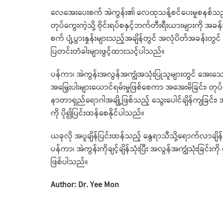
လေအေးပေးစက် အဲကွန်း၏ လေထုသန့်စင်ပေးမှုစနစ်သည
တုပ်ကွေးကဲ့သို့ ဗိုင်းရပ်စနှင့်ဘက်တီးရီးယားများကို အခန်
စက် ပျံ့ပွားနှုန်းများသည့်အချိန်တွင် အလုံပိတ်အခန်း
ပြတင်းတံခါးများဖွင့်ထားသင့်ပါသည်။
ပန်ကာ၊ အဲကွန်းအလွန်အကျွံအသုံးပြုသူများတွင် အေးသ
အမြှေးပါးများယောင်ရမ်းမှုဖြစ်စေကာ အအေးမိခြင်း၊ တုပ်က
နာတာရှည်ရောဂါအချို့ဖြစ်သည့် သွေးပေါင်ချိန်ကျခြင်း
ကို ပို၍ပြင်းထန်စေနိုင်ပါသည်။
ယခုလို အပူချိန်ပြင်းထန်သည့် နွေရာသီသို့ရောက်လာချိ
ပန်ကာ၊ အဲကွန်းကိုချင့်ချိန်သုံးပြီး အလွန်အကျွံသုံးခြင်
ဖြစ်ပါသည်။
Author: Dr. Yee Mon