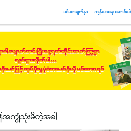
ပင်မစာမျက်နှာ
ကျန်းမာရေး ဆောင်းပါး
အကျွံသုံးမိတဲ့အခါ