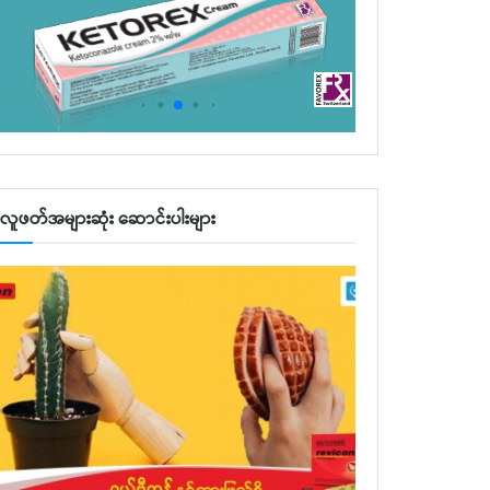
လူဖတ်အများဆုံး ဆောင်းပါးများ