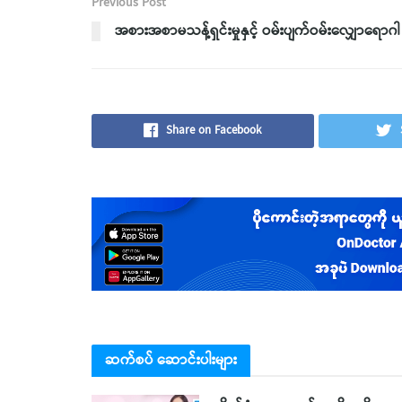
Previous Post
အစားအစာမသန့်ရှင်းမှုနှင့် ဝမ်းပျက်ဝမ်းလျှောရောဂါ
Share on Facebook
ဆက်စပ် ဆောင်းပါးများ