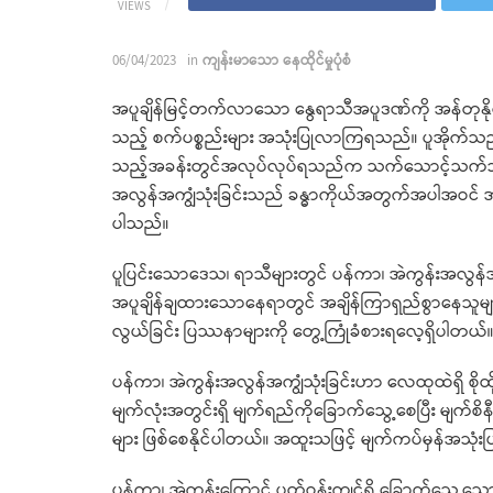
VIEWS
06/04/2023
in
ကျန်းမာသော နေထိုင်မှုပုံစံ
အပူချိန်မြင့်တက်လာသော နွေရာသီအပူဒဏ်ကို အန်တုနိ
သည့် စက်ပစ္စည်းများ အသုံးပြုလာကြရသည်။ ပူအိုက်
သည့်အခန်းတွင်အလုပ်လုပ်ရသည်က သက်သောင့်သက်သာရှိ
အလွန်အကျွံသုံးခြင်းသည် ခန္ဓာကိုယ်အတွက်အပါအဝင် အခြ
ပါသည်။
ပူပြင်းသောဒေသ၊ ရာသီများတွင် ပန်ကာ၊ အဲကွန်းအလွန်အ
အပူချိန်ချထားသောနေရာတွင် အချိန်ကြာရှည်စွာနေသူများတွ
လွယ်ခြင်း ပြဿနာများကို တွေ့ကြုံခံစားရလေ့ရှိပါတယ်
ပန်ကာ၊ အဲကွန်းအလွန်အကျွံသုံးခြင်းဟာ လေထုထဲရှိ စိုထိ
မျက်လုံးအတွင်းရှိ မျက်ရည်ကိုခြောက်သွေ့စေပြီး မျက်စ
များ ဖြစ်စေနိုင်ပါတယ်။ အထူးသဖြင့် မျက်ကပ်မှန်အသုံး
ပန်ကာ၊ အဲကွန်းကြောင့် ပတ်ဝန်းကျင်ရှိ ခြောက်သွေ့သောလ