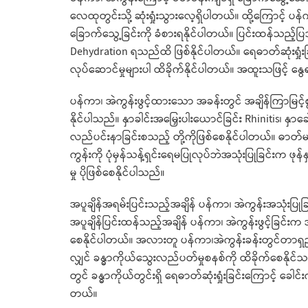
လေထုတွင်းသို့ ဆုံးရှုံးသွားလေ့ရှိပါတယ်။ ထို့ကြောင့် ပန
ခြောက်သွေ့ခြင်းကို ခံစားရနိုင်ပါတယ်။ ပြင်းထန်သည့်ပြဿ
Dehydration ရသည်ထိ ဖြစ်နိုင်ပါတယ်။ ရေဓာတ်ဆုံးရှုံးခ
လုပ်ဆောင်မှုများပါ ထိခိုက်နိုင်ပါတယ်။ အထူးသဖြင့် နွေရ
ပန်ကာ၊ အဲကွန်းဖွင့်ထားသော အခန်းတွင် အချိန်ကြာမြ
နိုင်ပါသည်။ နှာခါင်းအမြှေးပါးယောင်ခြင်း Rhinitis၊ နှာ
လည်ပင်းနာခြင်းစသည့် တို့ကိုဖြစ်စေနိုင်ပါတယ်။ ဓာတ်မတ
ကွန်းကို ပုံမှန်သန့်ရှင်းရေမပြုလုပ်ဘဲအသုံးပြုခြင်းက 
မှု ပိုဖြစ်စေနိုင်ပါသည်။
အပူချိန်အရမ်းပြင်းသည့်အချိန် ပန်ကာ၊ အဲကွန်းအသုံးပြု
အပူချိန်ပြင်းထန်သည့်အချိန် ပန်ကာ၊ အဲကွန်းဖွင့်ခြင်းက 
စေနိုင်ပါတယ်။ အလားတူ ပန်ကာ၊အဲကွန်းခန်းတွင်တာရှည
လျှင် ခန္ဓာကိုယ်သွေးလည်ပတ်မှုစနစ်ကို ထိခိုက်စေနိုင်
တွင် ခန္ဓာကိုယ်တွင်းရှိ ရေဓာတ်ဆုံးရှုံးခြင်းကြောင့် ခေါင်
တယ်။