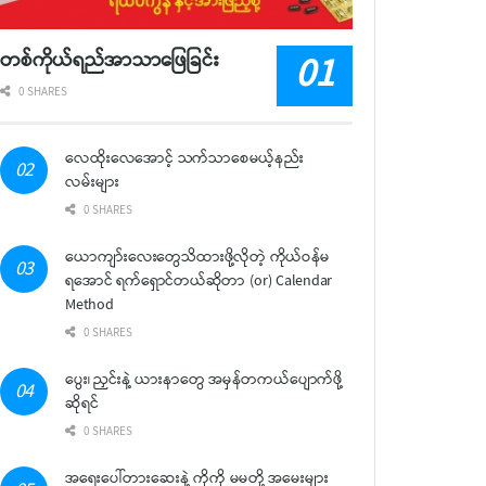
တစ်ကိုယ်ရည်အာသာဖြေခြင်း
0 SHARES
လေထိုးလေအောင့် သက်သာစေမယ့်နည်း
လမ်းများ
0 SHARES
ယောကျာ်းလေးတွေသိထားဖို့လိုတဲ့ ကိုယ်ဝန်မ
ရအောင် ရက်ရှောင်တယ်ဆိုတာ (or) Calendar
Method
0 SHARES
ပွေး၊ ညှင်းနဲ့ ယားနာတွေ အမှန်တကယ်ပျောက်ဖို့
ဆိုရင်
0 SHARES
အရေးပေါ်တားဆေးနဲ့ ကိုကို မမတို့ အမေးများ