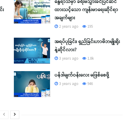
နွေရာသီမှာ ခရီးမသွားခင်ပြင်ဆင်
်း
ထားသင့်သော ကျန်းမာရေးဆိုင်ရာ
အချက်များ
2 years ago
195
အရပ်ပုခြင်း၊ ရှည်ခြင်းဟာမိဘမျိုးရိုး
နဲ့ဆိုင်လား?
3 years ago
1.8k
ပန်ဒါမျက်ဝန်းလေး မဖြစ်စေဖို့
3 years ago
946