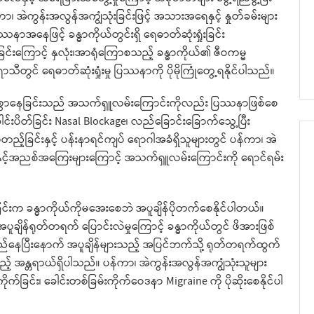
်ကာ၊ အဲကွန်းအလွန်အကျွံသုံးခြင်းဖြင့် အသားအရေနှင့် နှုတ်ခမ်းများ
နာအနေဖြင့် ခန္ဓာကိုယ်တွင်းရှိ ရေဓာတ်ဆုံးရှုံးခြင်း
ြင်းကြောင့် နှလုံး၊အာရုံကြောစသည့် ခန္ဓာကိုယ်၏ ဇီဝကမ္မ
ာသီတွင် ရေဓာတ်ဆုံးရှုံးမှု ပြဿနာကို ပိုမိုကြုံတွေ့ရနိုင်ပါသည်။
င့်စွာနေခြင်းသည် အသက်ရှူလမ်းကြောင်းကိုလည်း ပြဿနာဖြစ်စေ
ခေါင်းပိတ်ခြင်း Nasal Blockage၊ လည်ခြောင်းခြောက်သွေ့ပြီး
ည့်ခြင်းနှင့် ပန်းနာရင်ကျပ် ရောဂါအခံရှိသူများတွင် ပန်ကာ၊ အဲ
ဖုန်နှင့်အညစ်အကြေးများကြောင့် အသက်ရှူလမ်းကြောင်းကို ရောင်ရမ်း
ခြင်းက ခန္ဓာကိုယ်ကိုမအေးစေဘဲ အပူချိန်ပိုတက်စေနိုင်ပါတယ်။
အပူချိန်ရုတ်တရက် ပြောင်းလဲမှုကြောင့် ခန္ဓာကိုယ်တွင် ဖိအားဖြစ်
်နေပြီးနောက် အပူချိန်များသည့် အပြင်ဘက်သို့ ရုတ်တရက်ထွက်
သည့် အန္တရာယ်ရှိပါသည်။ ပန်ကာ၊ အဲကွန်းအလွန်အကျွံသုံးသူများ
းကိုက်ခြင်း၊ ခေါင်းတစ်ခြမ်းကိုက်ဝေဒနာ Migraine ကို ပိုဆိုးစေနိုင်ပါ