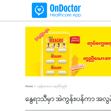
Home
ကျန်းမာသော နေထိုင်မှုပုံစံ
နွေရာသီမှာ အဲကွန်း၊ပန်ကာ အလွန်