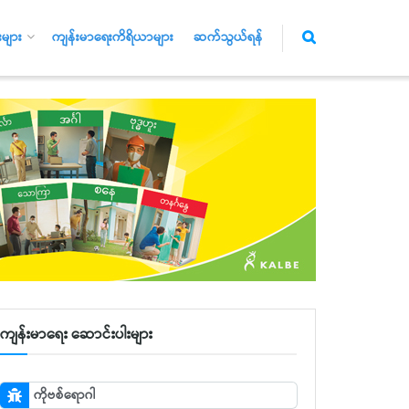
များ
ကျန်းမာရေးကိရိယာများ
ဆက်သွယ်ရန်
ကျန်းမာရေး ဆောင်းပါးများ
ကိုဗစ်ရောဂါ