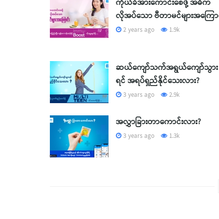
ကိုယ်ခံအားကောင်းစေဖို့ အဓိက
လိုအပ်သော ဗီတာမင်များအကြောင
2 years ago
1.9k
ဆယ်ကျော်သက်အရွယ်ကျော်သွား
ရင် အရပ်ရှည်နိုင်သေးလား?
3 years ago
2.9k
အလွှာခြားတာကောင်းလား?
3 years ago
1.3k