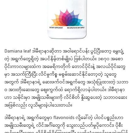
Damiana leaf ဒါမီရာနာဆိုတာ အဝါရောင်ပန်း ပွင့်ပြီးတော့ မွှေးပျံ့
တဲ့ အရွက်တွေရှိတဲ့ အပင်နိမ့်တစ်မျိုးပဲ ဖြစ်ပါတယ်။ ၁၈၇၀ အစော
ပိုင်းကာလများထဲက အမေရိကတိုက် တောင်ပိုင်းနဲ့ အလယ်ပိုင်းတွေ
မှာ အသက်ကြီးပြီး လိင်မှုကိစ္စ မစွမ်းဆောင်နိုင်တော့တဲ့ သူတွေ
အတွက် ဒါမီရာနာရဲ့ ဆေးဖက်ဝင်အရွက်တွေ အသုံးပြုထားတဲ့ သဘာ
ဝ အားတိုးဆေးတွေ စျေးကွက်ထဲ ရောက်ရှိလာခဲ့ပါတယ်။ ဒါမီရာနာ
ဟာ သမိုင်းမှာ အမျိုးသမီးများကို လိင်စိတ် နှိုးဆွပေးတဲ့ သဘာဝဆေး
အဖြစ်လည်း လူသိများခဲ့ပါသေးတယ်။
ဒါမီရာနာရဲ့ အရွက်တွေမှာ flavonoids လို့ခေါ်တဲ့ ပါဝင်ပစ္စည်းဟာ
အမျိုးသမီးတွေရဲ့ လိင်အင်္ဂါတွေကို သွေးလည်ပတ်မှုပိုကောင်း၊ ပိုစီး