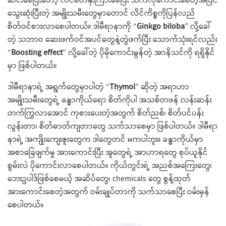
ဆင်းစေပြီးတော့ လိင်စိတ်နိုးကြားစေပြီး သက်လုံကောင်းစေတဲ့အပြင်
သွေးဆုံးပြီးတဲ့ အမျိုးသမီးတွေမှာတောင် လိင်ကိစ္စကိုပြန်လည်
စိတ်ဝင်စားလာစေပါတယ်။ ဒါမီရာနာကို “
Ginkgo biloba
” လို့ခေါ်
တဲ့ သဘာဝ ဆေးဖက်ဝင်အပင်တွေနဲ့တွဲဖက်ပြီး သောက်သုံးရင်လည်း
“
Boosting effect
” လို့ခေါ်တဲ့ ပိုမိုကောင်းမွန်တဲ့ အာနိသင်ကို ရရှိနိုင်
မှာ ဖြစ်ပါတယ်။
ဒါမီရာနာရဲ့ အရွက်တွေမှာပါတဲ့ “
Thymol
” ဆိုတဲ့ အရာဟာ
အမျိုးသမီးတွေရဲ့ ခန္ဓာကိုယ်ရော စိတ်ကိုပါ အသစ်တဖန် လန်းဆန်း
တက်ကြွလာအောင် ကုစားပေးတဲ့အတွက် စိတ်ညစ်၊ စိတ်ပင်ပန်း
လွန်းတာ၊ စိတ်ဓာတ်ကျတာတွေ သက်သာစေမှာ ဖြစ်ပါတယ်။ ဒါမီရာ
နာရဲ့ အကျိုးကျေးဇူးတွေက ဒါတွေတင် မကပါဘူး။ ခန္ဓာကိုယ်မှာ
အစာခြေဖျက်မှု အားကောင်းပြီး အူတွေရဲ့ အာဟာရတွေ စုပ်ယူနိုင်
စွမ်းလဲ ပိုကောင်းလာစေပါတယ်။ ကိုယ်တွင်းရဲ့ အညစ်အကြေးတွေ၊
ဘေးဥပါဒ်ဖြစ်စေမယ့် အဆိပ်တွေ၊ chemicals တွေ စွန့်ထုတ်
အားကောင်းစေတဲ့အတွက် ဝမ်းချုပ်တာကို သက်သာစေပြီး ဝမ်းမှန်
စေပါတယ်။