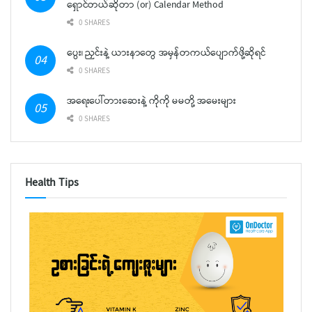
ရှောင်တယ်ဆိုတာ (or) Calendar Method
0 SHARES
ပွေး၊ ညှင်းနဲ့ ယားနာတွေ အမှန်တကယ်ပျောက်ဖို့ဆိုရင်
0 SHARES
အရေးပေါ်တားဆေးနဲ့ ကိုကို မမတို့ အမေးများ
0 SHARES
Health Tips