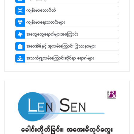
ကျန်းမာသောစိတ်
ကျန်းမာရေးသတင်းများ
အထွေထွေရောဂါများအကြောင်း
အစာအိမ်နှင့် အူလမ်းကြောင်း ပြဿနာများ
အသက်ရှူလမ်းကြောင်းဆိုင်ရာ ရောဂါများ