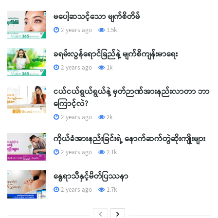
မပေါ့ဆသင့်သော မျက်စိတိမ်
2 years ago
1.5k
ခရမ်းလွန်ရောင်ခြည်နဲ့ မျက်စိကျန်းမာရေး
2 years ago
1k
ငယ်ငယ်ရွယ်ရွယ်နဲ့ မှတ်ဉာဏ်အားနည်းလာတာ ဘာ
ကြောင့်လဲ?
2 years ago
2k
ကိုယ်ခံအားနည်းခြင်းရဲ့ နောက်ဆက်တွဲဆိုးကျိုးများ
2 years ago
2.1k
နွေရာသီနှင့်မိတ်ပြဿနာ
2 years ago
1.7k