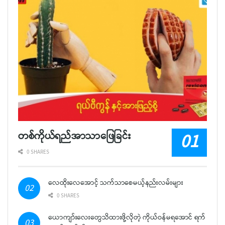
တစ်ကိုယ်ရည်အာသာဖြေခြင်း
0 SHARES
လေထိုးလေအောင့် သက်သာစေမယ့်နည်းလမ်းများ
0 SHARES
ယောကျာ်းလေးတွေသိထားဖို့လိုတဲ့ ကိုယ်ဝန်မရအောင် ရက်