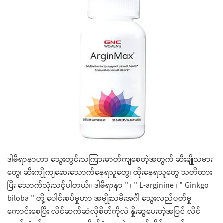
ဒါမီရာနာဟာ သွေးတွင်းသကြားဓာတ်ကျစေတဲ့အတွက် ဆီးချိုသမား
တွေ၊ ဆီးကျိုကျဆေးသောက်နေရသူတွေ၊ ထိုးနေရသူတွေ သတိထား
ပြီး သောက်သုံးသင့်ပါတယ်။ ဒါမီရာနာ ” ၊ ” L-arginine ၊ ” Ginkgo
biloba ” တို့ ပေါင်းစပ်မှုဟာ အမျိုးသမီးအင်္ဂါ သွေးလည်ပတ်မှု
ကောင်းစေပြီး လိင်ဆက်ဆံလိုစိတ်ကိုလဲ နှိုးဆွပေးတဲ့အပြင် လိင်