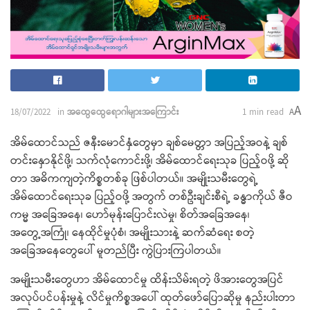
A
18/07/2022
in
အထွေထွေရောဂါများအကြောင်း
1 min read
A
အိမ်ထောင်သည် ဇနီးမောင်နှံတွေမှာ ချစ်မေတ္တာ အပြည့်အဝနဲ့ ချစ်
တင်းနှောနိုင်ဖို့၊ သက်လုံကောင်းဖို့၊ အိမ်ထောင်ရေးသုခ ပြည့်ဝဖို့ ဆို
တာ အဓိကကျတဲ့ကိစ္စတစ်ခု ဖြစ်ပါတယ်။ အမျိုးသမီးတွေရဲ့
အိမ်ထောင်ရေးသုခ ပြည့်ဝဖို့ အတွက် တစ်ဦးချင်းစီရဲ့ ခန္ဓာကိုယ် ဇီဝ
ကမ္မ အခြေအနေ၊ ဟော်မုန်းပြောင်းလဲမှု၊ စိတ်အခြေအနေ၊
အတွေ့အကြုံ၊ နေထိုင်မှုပုံစံ၊ အမျိုးသားနဲ့ ဆက်ဆံရေး စတဲ့
အခြေအနေတွေပေါ် မူတည်ပြီး ကွဲပြားကြပါတယ်။
အမျိုးသမီးတွေဟာ အိမ်ထောင်မှု ထိန်းသိမ်းရတဲ့ ဖိအားတွေအပြင်
အလုပ်ပင်ပန်းမှုနဲ့ လိင်မှုကိစ္စအပေါ် ထုတ်ဖော်ပြောဆိုမှု နည်းပါးတာ