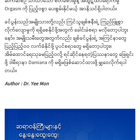
ဆက်ဆံစဉ် သာယာသော စိတ်ခံစားမှုနဲ့ အထွဋ်ထိပ်ရောက်မှု
Orgasm ကို ပြည့်ဝစွာ ပေးစွမ်းနိုင်မယ့် အာနိသင်ရှိပါတယ်။
ခင်ပွန်းသည်အမျိုးသားတို့လည်း ကြင်သူချစ်ဇနီးရဲ့ ကြည်ဖြူစွာ
လိုက်လျောမှုကို ရရှိစေနိုင်ဖို့အတွက် ခေါင်းခဲစရာ မလိုတော့ပါဘူး
နော်။ အမျိုးသမီးတွေအတွက်လည်း ချစ်ခင်ပွန်းရဲ့ အကြင်နာတွေ
ပြည့်ပြည့်ဝဝ လက်ခံနိုင်ဖို့ ပူပင်စရာတွေ မရှိတော့ပါဘူး။
အိမ်ထောင်ရေးသုခမပြည့်ဝလို့ ရင်ဆိုင်နေရတဲ့ပြဿနာတွေ ဖြေရှင်း
ဖို့ ဒါမီရာနာ Damiana ကို မရှိမဖြစ်ဆောင်ထားဖို့ မျှဝေလိုက်ရပါ
တယ်။
Author : Dr. Yee Mon