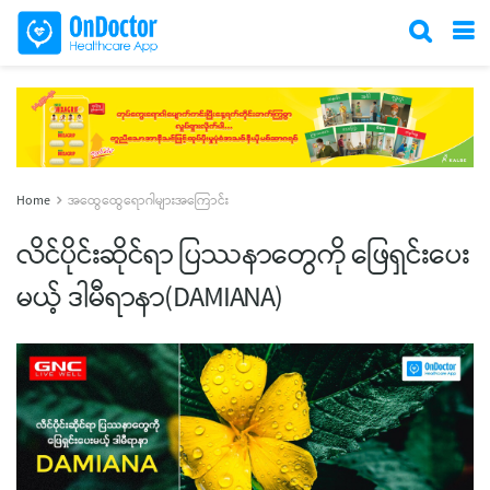
Home
အထွေထွေရောဂါများအကြောင်း
လိင်ပိုင်းဆိုင်ရာ ပြဿနာတွေကို ဖြေရှင်းပေး
မယ့် ဒါမီရာနာ(DAMIANA)