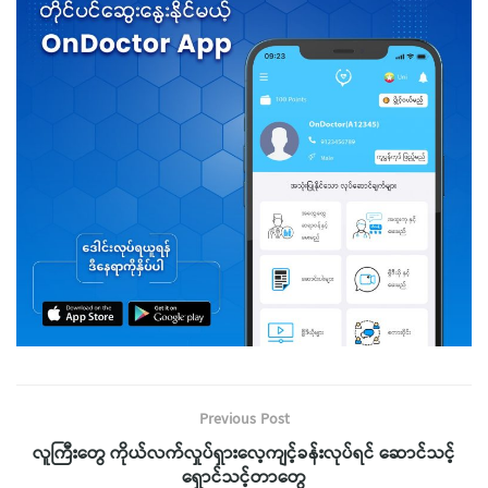
Previous Post
လူကြီးတွေ ကိုယ်လက်လှုပ်ရှားလေ့ကျင့်ခန်းလုပ်ရင် ဆောင်သင့်
ရှောင်သင့်တာတွေ