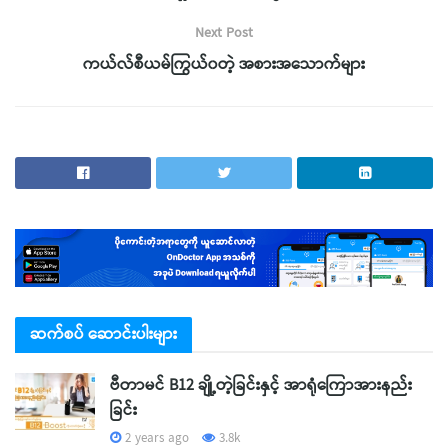
Next Post
ကယ်လ်စီယမ်ကြွယ်၀တဲ့ အစားအသောက်များ
ဆက်စပ် ဆောင်းပါးများ
ဗီတာမင် B12 ချို့တဲ့ခြင်းနှင့် အာရုံကြောအားနည်း
ခြင်း
2 years ago
3.8k