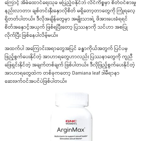
ကြောင့် အိမ်ထောင်ရေးသုခ မပြည့်ဝနိုင်ဘဲ လိင်ကိစ္စမှာ စိတ်ဝင်စားမှု
နည်းလာတာ၊ ချစ်တင်းနှီးနှောလိုစိတ် မရှိတော့တာတွေကို ကြုံရလေ့
ရှိတတ်ပါတယ်။ ဒီလိုအချိန်တွေမှာ အမျိုးသားရဲ့ ဖိအားပေးခံရရင်
စိတ်အနှောင့်အယှက် ဖြစ်ရပြီးတော့ ပြဿနာကို သင်ဟာ အစပြု
လိုက်ပြီး ဖြစ်နေပါလိမ့်မယ်။
အထက်ပါ အကြောင်းအရာတွေအပြင် ခန္ဓာကိုယ်အတွက် ပြင်ပမှ
ဖြည့်စွက်ပေးနိုင်တဲ့ အာဟာရတွေဟာလည်း ပြဿနာတွေကို ကူညီ
ဖြေရှင်းနိုင်တဲ့ အချက်တစ်ချက် ဖြစ်ပါတယ်။ ဒီလိုဖြည့်စွက်ပေးနိုင်တဲ့
အာဟာရတွေထဲက တစ်ခုကတော့ Damiana leaf ဒါမီရာနာ
ဆေးဖက်ဝင်အပင်ပဲဖြစ်ပါတယ်။