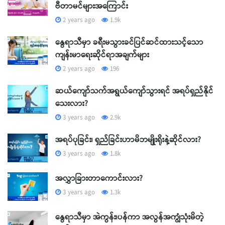
ဗီတာမင်များအကြောင်း
2 years ago
1.9k
နွေရာသီမှာ ခရီးမသွားခင်ပြင်ဆင်ထားသင့်သော
ကျန်းမာရေးဆိုင်ရာအချက်များ
2 years ago
196
ဆယ်ကျော်သက်အရွယ်ကျော်သွားရင် အရပ်ရှည်နိုင်
သေးလား?
3 years ago
2.9k
အရပ်ပုခြင်း၊ ရှည်ခြင်းဟာမိဘမျိုးရိုးနဲ့ဆိုင်လား?
3 years ago
1.8k
အလွှာခြားတာကောင်းလား?
3 years ago
1.3k
နွေရာသီမှာ အဲကွန်း၊ပန်ကာ အလွန်အကျွံသုံးမိတဲ့