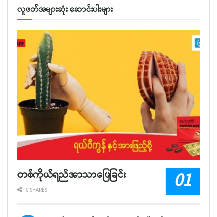
လူဖတ်အများဆုံး ဆောင်းပါးများ
တစ်ကိုယ်ရည်အာသာဖြေခြင်း
0 SHARES