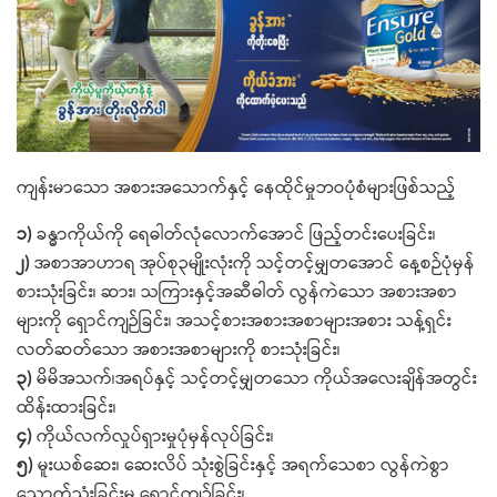
ကျန်းမာသော အစားအသောက်နှင့် နေထိုင်မှုဘဝပုံစံများဖြစ်သည့်
၁)
ခန္ဓာကိုယ်ကို ရေဓါတ်လုံလောက်အောင် ဖြည့်တင်းပေးခြင်း၊
၂)
အစာအာဟာရ အုပ်စု၃မျိုးလုံးကို သင့်တင့်မျှတအောင် နေ့စဉ်ပုံမှန်
စားသုံးခြင်း၊ ဆား၊ သကြားနှင့်အဆီဓါတ် လွန်ကဲသော အစားအစာ
များကို ရှောင်ကျဉ်ခြင်း၊ အသင့်စားအစားအစာများအစား သန့်ရှင်း
လတ်ဆတ်သော အစားအစာများကို စားသုံးခြင်း၊
၃)
မိမိအသက်၊အရပ်နှင့် သင့်တင့်မျှတသော ကိုယ်အလေးချိန်အတွင်း
ထိန်းထားခြင်း၊
၄)
ကိုယ်လက်လှုပ်ရှားမှုပုံမှန်လုပ်ခြင်း၊
၅)
မူးယစ်ဆေး၊ ဆေးလိပ် သုံးစွဲခြင်းနှင့် အရက်သေစာ လွန်ကဲစွာ
သောက်သုံးခြင်းမှ ရှောင်ကျဉ်ခြင်း၊