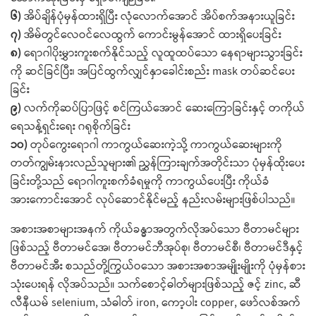
၆)
အိပ်ချိန်ပုံမှန်ထားရှိပြီး လုံလောက်အောင် အိပ်စက်အနားယူခြင်း
၇)
အိမ်တွင်လေဝင်လေထွက် ကောင်းမွန်အောင် ထားရှိပေးခြင်း
၈)
ရောဂါပိုးမွှားကူးစက်နိုင်သည့် လူထူထပ်သော နေရာများသွားခြင်း
ကို ဆင်ခြင်ပြီး၊ အပြင်ထွက်လျှင်နှာခေါင်းစည်း mask တပ်ဆင်ပေး
ခြင်း
၉)
လက်ကိုဆပ်ပြာဖြင့် စင်ကြယ်အောင် ဆေးကြောခြင်းနှင့် တကိုယ်
ရေသန့်ရှင်းရေး ဂရုစိုက်ခြင်း
၁၀)
တုပ်ကွေးရောဂါ ကာကွယ်ဆေးကဲ့သို့ ကာကွယ်ဆေးများကို
တတ်ကျွမ်းနားလည်သူများ၏ ညွှန်ကြားချက်အတိုင်းသာ ပုံမှန်ထိုးပေး
ခြင်းတို့သည် ရောဂါကူးစက်ခံရမှုကို ကာကွယ်ပေးပြီး ကိုယ်ခံ
အားကောင်းအောင် လုပ်ဆောင်နိုင်မည့် နည်းလမ်းများဖြစ်ပါသည်။
အစားအစာများအနက် ကိုယ်ခန္ဓာအတွက်လိုအပ်သော ဗီတာမင်များ
ဖြစ်သည့် ဗီတာမင်အေ၊ ဗီတာမင်ဘီအုပ်စု၊ ဗီတာမင်စီ၊ ဗီတာမင်ဒီနှင့်
ဗီတာမင်အီး စသည်တို့ကြွယ်ဝသော အစားအစာအမျိုးမျိုးကို ပုံမှန်စား
သုံးပေးရန် လိုအပ်သည်။ သက်စောင့်ဓါတ်များဖြစ်သည့် ဇင့် zinc, ဆီ
လီနီယမ် selenium, သံဓါတ် iron, ကော့ပါး copper, ဖော်လစ်အက်