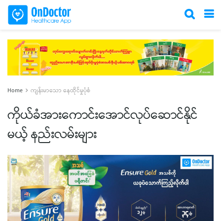
Home
ကျန်းမာသော နေထိုင်မှုပုံစံ
ကိုယ်ခံအားကောင်းအောင်လုပ်ဆောင်နိုင်
မယ့် နည်းလမ်းများ