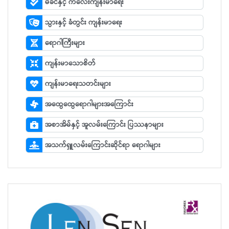
မိခင်နှင့် ကလေးကျန်းမာရေး
သွားနှင့် ခံတွင်း ကျန်းမာရေး
ရောဂါကြီးများ
ကျန်းမာသောစိတ်
ကျန်းမာရေးသတင်းများ
အထွေထွေရောဂါများအကြောင်း
အစာအိမ်နှင့် အူလမ်းကြောင်း ပြဿနာများ
အသက်ရှူလမ်းကြောင်းဆိုင်ရာ ရောဂါများ