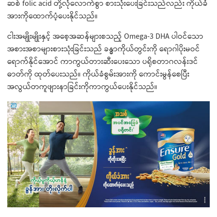
ဆစ် folic acid တို့လုံလောက်စွာ စားသုံးပေးခြင်းသည်လည်း ကိုယ်ခံ
အားကိုထောက်ပံ့ပေးနိုင်သည်။
ငါးအမျိုးမျိုးနှင့် အစေ့အဆန်များစသည့် Omega-3 DHA ပါဝင်သော
အစားအစာများစားသုံးခြင်းသည် ခန္ဓာကိုယ်တွင်းကို ရောဂါပိုးမဝင်
ရောက်နိုင်အောင် ကာကွယ်တားဆီးပေးသော ပရိုစတာဂလန်းဒင်
ဓာတ်ကို ထုတ်ပေးသည်။ ကိုယ်ခံစွမ်းအားကို ကောင်းမွန်စေပြီး
အလွယ်တကူဖျားနာခြင်းကိုကာကွယ်ပေးနိုင်သည်။