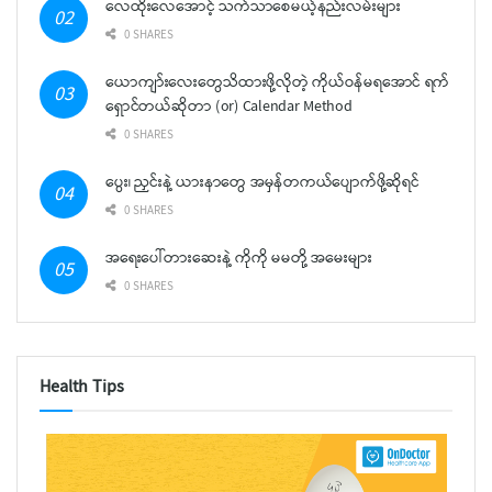
လေထိုးလေအောင့် သက်သာစေမယ့်နည်းလမ်းများ
0 SHARES
ယောကျာ်းလေးတွေသိထားဖို့လိုတဲ့ ကိုယ်ဝန်မရအောင် ရက်
ရှောင်တယ်ဆိုတာ (or) Calendar Method
0 SHARES
ပွေး၊ ညှင်းနဲ့ ယားနာတွေ အမှန်တကယ်ပျောက်ဖို့ဆိုရင်
0 SHARES
အရေးပေါ်တားဆေးနဲ့ ကိုကို မမတို့ အမေးများ
0 SHARES
Health Tips