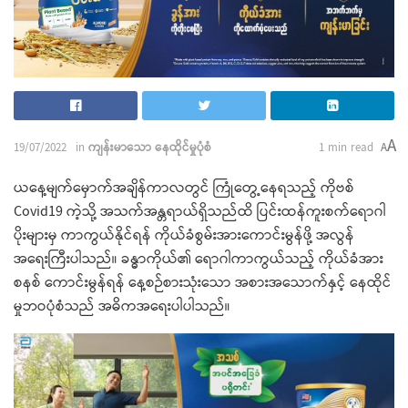
A
19/07/2022
in
ကျန်းမာသော နေထိုင်မှုပုံစံ
1 min read
A
ယနေ့မျက်မှောက်အချိန်ကာလတွင် ကြုံတွေ့နေရသည့် ကိုဗစ်
Covid19 ကဲ့သို့ အသက်အန္တရာယ်ရှိသည်ထိ ပြင်းထန်ကူးစက်ရောဂါ
ပိုးများမှ ကာကွယ်နိုင်ရန် ကိုယ်ခံစွမ်းအားကောင်းမွန်ဖို့ အလွန်
အရေးကြီးပါသည်။ ခန္ဓာကိုယ်၏ ရောဂါကာကွယ်သည့် ကိုယ်ခံအား
စနစ် ကောင်းမွန်ရန် နေ့စဉ်စားသုံးသော အစားအသောက်နှင့် နေထိုင်
မှုဘဝပုံစံသည် အဓိကအရေးပါပါသည်။