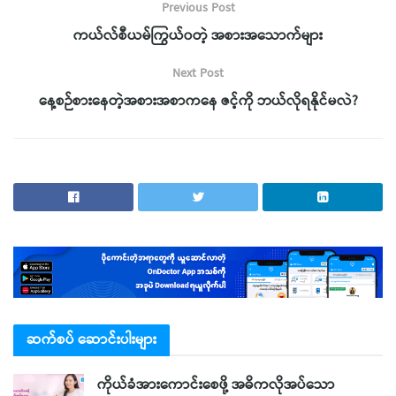
Previous Post
ကယ်လ်စီယမ်ကြွယ်၀တဲ့ အစားအသောက်များ
Next Post
နေ့စဉ်စားနေတဲ့အစားအစာကနေ ဇင့်ကို ဘယ်လိုရနိုင်မလဲ?
ဆက်စပ် ဆောင်းပါးများ
ကိုယ်ခံအားကောင်းစေဖို့ အဓိကလိုအပ်သော