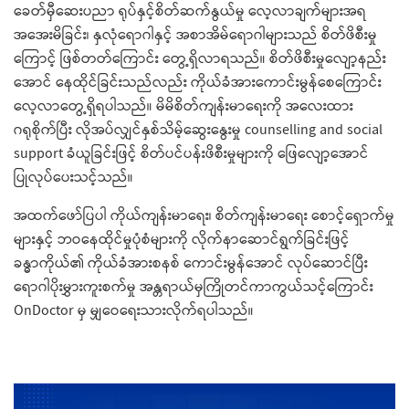
ခေတ်မှီဆေးပညာ ရုပ်နှင့်စိတ်ဆက်နွယ်မှု လေ့လာချက်များအရ
အအေးမိခြင်း၊ နှလုံရောဂါနှင့် အစာအိမ်ရောဂါများသည် စိတ်ဖိစီးမှု
ကြောင့် ဖြစ်တတ်ကြောင်း တွေ့ရှိလာရသည်။ စိတ်ဖိစီးမှုလျော့နည်း
အောင် နေထိုင်ခြင်းသည်လည်း ကိုယ်ခံအားကောင်းမွန်စေကြောင်း
လေ့လာတွေ့ရှိရပါသည်။ မိမိစိတ်ကျန်းမာရေးကို အလေးထား
ဂရုစိုက်ပြီး လိုအပ်လျှင်နှစ်သိမ့်ဆွေးနွေးမှု counselling and social
support ခံယူခြင်းဖြင့် စိတ်ပင်ပန်းဖိစီးမှုများကို ဖြေလျော့အောင်
ပြုလုပ်ပေးသင့်သည်။
အထက်ဖော်ပြပါ ကိုယ်ကျန်းမာရေး၊ စိတ်ကျန်းမာရေး စောင့်ရှောက်မှု
များနှင့် ဘဝနေထိုင်မှုပုံစံများကို လိုက်နာဆောင်ရွက်ခြင်းဖြင့်
ခန္ဓာကိုယ်၏ ကိုယ်ခံအားစနစ် ကောင်းမွန်အောင် လုပ်ဆောင်ပြီး
ရောဂါပိုးမွှားကူးစက်မှု အန္တရာယ်မှကြိုတင်ကာကွယ်သင့်ကြောင်း
OnDoctor မှ မျှဝေရေးသားလိုက်ရပါသည်။