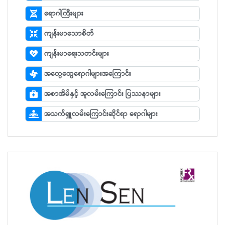
ရောဂါကြီးများ
ကျန်းမာသောစိတ်
ကျန်းမာရေးသတင်းများ
အထွေထွေရောဂါများအကြောင်း
အစာအိမ်နှင့် အူလမ်းကြောင်း ပြဿနာများ
အသက်ရှူလမ်းကြောင်းဆိုင်ရာ ရောဂါများ