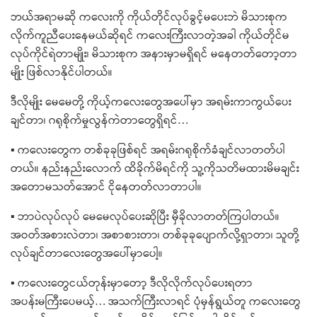
ဘယ်အရာမဆို က​လေးကို ကိုယ်တိုင်လုပ်ခွင့်မ​ပေးဘဲ ​​မိသားစုက
လိုက်ကူညီ​ပေး​နေမယ်ဆိုရင် က​လေးကြီးလာတဲ့အခါ ကိုယ်တိုင်မ
လုပ်ကိုင်ရဲတာမျိုး၊ မိသားစုက အနားမှာမရှိရင် မ​နေ​တတ်​တော့တာ
မျိုး ဖြစ်လာနိုင်ပါတယ်​။
​ဒီလိုမျိုး မေ​မေတို့ ကိုယ့်က​လေး​တွေအ​ပေါ်မှာ အရမ်းကာကွယ်​ပေး
ချင်တာ၊ ဂရုစိုက်မှုလွန်ကဲတာ​တွေရှိရင်…
▪ က​လေး​တွေက တစ်ခုခုဖြစ်ရင် အရမ်းဂရုစိုက်ခံချင်လာတတ်ပါ
တယ်။ နည်းနည်း​လောက် ထိခိုက်မိရင်ကို သူ့ကိုသတိမထားမိမချင်း
အ​တောမသတ်​အောင် ငို​နေတတ်လာတာပါ။
▪ ဘာပဲလုပ်လုပ် ​မေ​မေလုပ်​ပေးဆိုပြီး မှီခိုလာတတ်ကြပါတယ်။
အဝတ်အစားလဲတာ၊ အစာစားတာ၊ တစ်ခုခု​ပျောက်လို့ရှာတာ၊ သူတို့
လုပ်ချင်တာ​လေး​တွေအ​ပေါ်မှာ​​​ပေါ့။
▪ က​လေး​တွေငယ်တုန်းမှာ​တော့ ဒီလိုလိုက်လုပ်​ပေးရတာ
အပန်းမကြီး​ပေမယ့်… အသက်ကြီးလာရင် ပုံမှန်ရွယ်တူ​ ကလေး​တွေ​