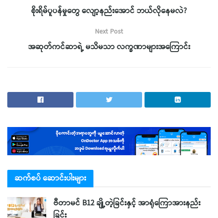
စိုးရိမ်ပူပန်မှုတွေ လျော့နည်းအောင် ဘယ်လိုနေမလဲ?
Next Post
အဆုတ်ကင်ဆာရဲ့ မသိမသာ လက္ခဏာများအကြောင်း
ဆက်စပ် ဆောင်းပါးများ
ဗီတာမင် B12 ချို့တဲ့ခြင်းနှင့် အာရုံကြောအားနည်း
ခြင်း