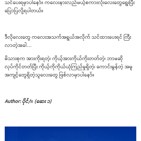
သင်​ပေးရမှာပါ​နော်။ က​လေးနားလည်မယ့်စကားလုံး​လေး​တွေ​ရွေးပြီး ​
ပြောပြလို့ရပါတယ်။
ဒီလို​လေး​တွေ က​လေးအသက်အရွယ်အလိုက် သင်​ထား​ပေးရင် ကြီး
လာတဲ့အခါ…
မိသားစုက အားကိုးရတဲ့၊ ကိုယ့်အားကိုယ်ကိုးတတ်တဲ့၊ ဘာမဆို
လုပ်ကိုင်တတ်ပြီး ကိုယ့်ကိုကိုယ်ယုံကြည်မှုရှိတဲ့၊ ​ကောင်းမွန်တဲ့ အမူ
အကျင့်​တွေရှိတဲ့သူ​လေး​တွေ ဖြစ်လာမှာပါ​​နော်။
Author: ပိုင်/π (​ဆေး ၁)