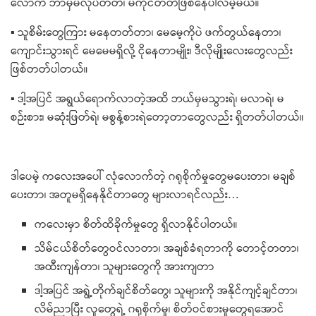
လောက် ဘာမှမလုပ်တတ်၊ မကိုင်​တတ်ဖြစ်​နေပါလိမ့်မယ်။
▪ သူစိမ်းတွေကြား မ​နေတတ်တာ၊ ​​မေ​​မေ့ကိုပဲ ဖက်တွယ်​နေတာ၊
ကျောင်းသွားရင် ​မေ​မေမရှိလို့ ငို​နေတာမျိုး၊ ဒီလိုမျိုး​လေး​တွေလည်း
ဖြစ်တတ်ပါတယ်။
▪ ဒါ့အပြင် အရွယ်​ရောက်လာတဲ့အထိ ဘယ်မှမသွားရဲ၊ မလာရဲ၊ မ
စဉ်းစား၊ မဆုံးဖြတ်ရဲ၊ မစွန့်စားရဲတော့တာတွေလည်း ရှိတတ်ပါတယ်။
ဒါ​ပေမဲ့ က​လေးအ​ပေါ် လုံ​လောက်တဲ့ ဂရုစိုက်မှု​တွေမ​ပေးတာ၊ မချစ်​
ပေးတာ၊ အတူမရှိ​နေနိုင်တာ​တွေ များလာရင်လည်း…
က​လေးမှာ စိတ်ထိခိုက်မှု​တွေ ရှိလာနိုင်ပါတယ်။
သိမ်ငယ်စိတ်​တွေဝင်လာတာ၊ အချစ်ခံရတာကို ​တောင့်တတာ၊
အထီးကျန်တာ၊ သူများ​တွေကို အားကျတာ
ဒါ့အပြင် အရွဲ့တိုက်ချင်စိတ်​တွေ၊ သူများကို အနိုင်ကျင့်ချင်တာ၊
လိမ်ညာပြီး လူ​တွေရဲ့ ဂရုစိုက်မှု၊ စိတ်ဝင်စားမှု​တွေရ​အောင်