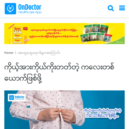
Home
အထွေထွေရောဂါများအကြောင်း
ကိုယ့်အားကိုယ်ကိုးတတ်တဲ့ ကလေးတစ်
ယောက်ဖြစ်ဖို့