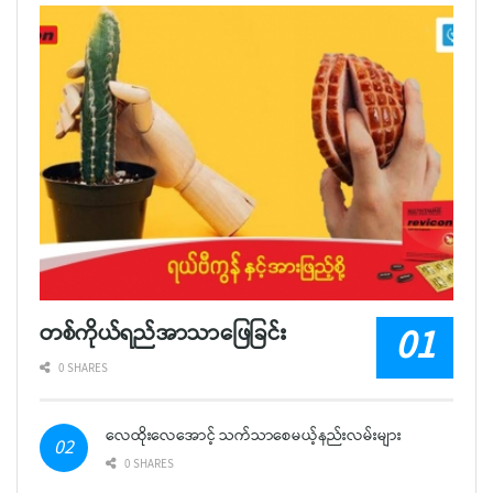
တစ်ကိုယ်ရည်အာသာဖြေခြင်း
0 SHARES
လေထိုးလေအောင့် သက်သာစေမယ့်နည်းလမ်းများ
0 SHARES