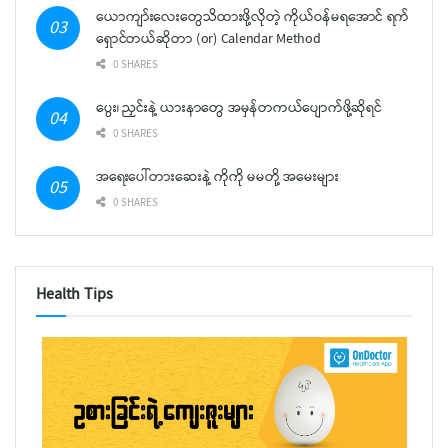
ယောကျာ်းလေးတွေသိထားဖို့လိုတဲ့ ကိုယ်ဝန်မရအောင် ရက်
ရှောင်တယ်ဆိုတာ (or) Calendar Method
0 SHARES
ပွေး၊ ညှင်းနဲ့ ယားနာတွေ အမှန်တကယ်ပျောက်ဖို့ဆိုရင်
0 SHARES
အရေးပေါ်တားဆေးနဲ့ ကိုကို မမတို့ အမေးများ
0 SHARES
Health Tips