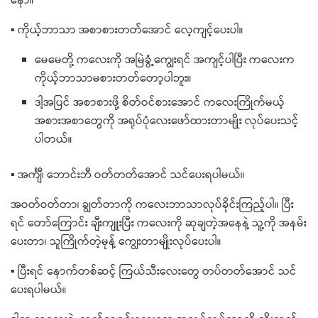
နော်။
▪ ကိုယ့်ဘာသာ အစာစားတတ်​အောင် ​လေ့ကျင့်​ပေးပါ။
မေ​မေတို့ က​လေးကို အမြဲခွံ့ကျွေးရင် အကျင့်ပါပြီး က​လေးက
ကိုယ့်ဘာသာမစားတတ်​​တော့ပါဘူး။
ဒါ့​အပြင် အစာစားဖို့ စိတ်ဝင်စား​အောင် က​လေးကြိုက်မယ့်
အစားအစာ​တွေကို အရုပ်​ပုံ​လေး​ဖော်ထား​တာမျိုး လုပ်​ပေးသင့်
ပါတယ်။
▪ အင်္ကျီ၊ ​ဘောင်းဘီ ဝတ်တတ်​အောင် သင်​ပေးရပါမယ်။
အဝတ်ဝတ်တာ၊ ချွတ်တာကို က​လေးဘာသာလုပ်ခိုင်းကြည့်ပါ။ ပြီး
ရင် ​တော်​ကြောင်း ချီးကျူးပြီး က​လေးကို ဆုချတဲ့အ​နေနဲ့ သူ့ကို အနမ်း​
ပေးတာ၊ သူကြိုက်တဲ့မုန့်​ ကျွေးတာမျိုးလုပ်​ပေးပါ။
▪ ပြီးရင် ​နောက်တစ်ဆင့် ကြယ်သီး​လေး​တွေ တပ်တတ်​အောင် သင်​
ပေးရပါမယ်။