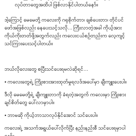
လုပ်တာ​တွေအထိပါ ဖြစ်လာနိုင်ပါတယ်​နော်။
ဒါ့​ကြောင့် ​မေ​မေတို့ က​လေးကို ဂရုစိုက်တာ၊ ချစ်​ပေးတာ၊ တိုင်ပင်​
ဖော်အဖြစ်လည်း ​နေ​ပေးသင့်သလို… ကြီးလာတဲ့အခါ ကိုယ့်အား
ကိုယ်ကိုးတတ်ဖို့အတွက်လည်း က​လေးငယ်စဉ်တည်းက ​လေ့ကျင့်
သင်ကြား​ပေးသင့်ပါတယ်။
ဘယ်​လို​လေး​တွေ စပြီးသင်​ပေးရမလဲဆိုရင်…
▪ က​လေး​တွေရဲ့ ကြိုးစားအားထုတ်မှုရလဒ်​အ​ပေါ်မှာ ချီးကျူးပေးပါ။
ဒီလို ​မေ​မေတို့ရဲ့ ချီးကျူးတာကို ခံရတဲ့အတွက် က​လေးမှာ ကြိုးစား
ချင်စိတ်​တွေ ​ပေါ်လာမှာပါ။
▪ ဘာမဆို ကိုယ့်ဘာသာလုပ်နိုင်​အောင် သင်​ပေးပါ။
က​လေးရဲ့ အသက်အရွယ်​ပေါ်လိုက်ပြီး နည်းနည်းစီ သင်​ပေးရမှာပါ​