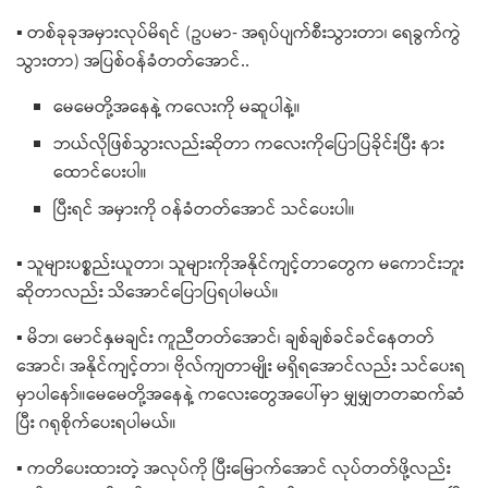
▪ တစ်ခုခုအမှားလုပ်မိရင် (​ဥပမာ- အရုပ်ပျက်စီးသွားတာ၊ ​ရေခွက်ကွဲ
သွားတာ) အပြစ်ဝန်ခံတတ်​အောင်..
မေ​မေတို့အ​နေနဲ့ က​လေးကို မဆူပါနဲ့။
ဘယ်လိုဖြစ်သွားလည်းဆိုတာ က​လေးကို​ပြောပြခိုင်းပြီး နား​
ထောင်​ပေးပါ။
ပြီးရင် အမှားကို ဝန်ခံတတ်​အောင် သင်​ပေးပါ။
▪ သူများပစ္စည်းယူတာ၊ သူများကိုအနိုင်ကျင့်တာ​တွေက မ​ကောင်းဘူး
ဆိုတာလည်း သိ​အောင်​ပြောပြရပါမယ်။
▪ မိဘ၊ ​မောင်နှမချင်း ကူညီတတ်အောင်၊ ချစ်ချစ်ခင်ခင်​နေတတ်​
အောင်၊ အနိုင်ကျင့်တာ၊ ဗိုလ်ကျတာမျိုး မရှိရ​အောင်​လည်း သင်​ပေးရ
မှာပါ​နော်။မေ​​မေတို့အ​နေနဲ့ က​လေး​တွေအ​ပေါ်မှာ မျှမျှတတဆက်ဆံ
ပြီး ဂရုစိုက်​ပေးရပါမယ်​။
▪ ကတိ​ပေးထားတဲ့ အလုပ်ကို ပြီး​မြောက်​အောင် လုပ်တတ်ဖို့လည်း