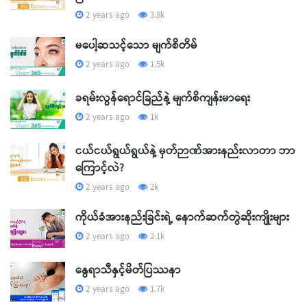
2 years ago
3.8k
မပေါ့ဆသင့်သော မျက်စိတိမ်
2 years ago
1.5k
ခရမ်းလွန်ရောင်ခြည်နဲ့ မျက်စိကျန်းမာရေး
2 years ago
1k
ငယ်ငယ်ရွယ်ရွယ်နဲ့ မှတ်ဉာဏ်အားနည်းလာတာ ဘာ
ကြောင့်လဲ?
2 years ago
2k
ကိုယ်ခံအားနည်းခြင်းရဲ့ နောက်ဆက်တွဲဆိုးကျိုးများ
2 years ago
2.1k
နွေရာသီနှင့်မိတ်ပြဿနာ
2 years ago
1.7k