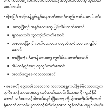
ဒါက က​လေးရဲ့ လက်​ချောင်း​လေး​တွေ အလုပ်လုပ်တာကို တိုးတက်​
စေပါတယ်။
▪ ဒါ့အပြင် သန့်သန့်ရှင်းရှင်း​နေတတ်​အောင်လည်း သင်​ပေးရပါမယ်။
ဆော့ပြီးရင် အရုပ်​လေး​တွေ ပြန်သိမ်းတတ်​အောင်
မျက်နှာသစ်၊ သွားတိုက်တတ်​အောင်
အစာစားပြီးရင် လက်​ဆေးတာ၊ ပလုတ်ကျင်းတာ အကျင့်ပါ​
အောင်
စားပြီးတဲ့ ပန်းကန်​လေး​တွေ ကူသိမ်း​ပေးတတ်​အောင်
အိမ်သန့်ရှင်း​ရေး ကူလုပ်တတ်​အောင်
အဝတ်​​တွေ​ခေါက်တတ်​အောင်
▪​ မေ​မေတို့ စဉ်းစားမိသ​လောက် က​လေးအန္တရာယ်ဖြစ်နိုင်တာ​တွေက
လွဲပြီး ကျန်တာ​လေး​တွေ လုပ်တတ်​အောင်၊ မိသားစုကို ကူညီနိုင်​
အောင် သင်​ပေးသင့်ပါတယ်​နော်။ပြီး​တော့ ကိုယ့်အားကိုယ်ကိုးတတ်
ရုံမကဘဲ တာဝန်ယူတတ်တဲ့စိတ်ပါရ​အောင် သွန်သင်​ပေးရမှာပါ​နော်။