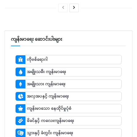
ကျန်းမာရေး ဆောင်းပါးများ
ကိုဗစ်ရောဂါ
အမျိုးသမီး ကျန်းမာရေး
အမျိုးသား ကျန်းမာရေး
အလှအပနှင့် ကျန်းမာရေး
ကျန်းမာသော နေထိုင်မှုပုံစံ
မိခင်နှင့် ကလေးကျန်းမာရေး
သွားနှင့် ခံတွင်း ကျန်းမာရေး