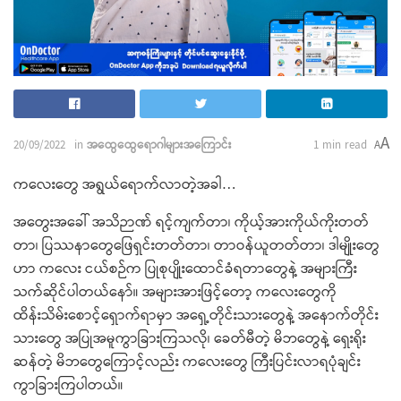
A
20/09/2022
in
အထွေထွေရောဂါများအကြောင်း
1 min read
A
က​လေး​တွေ အရွယ်​ရောက်လာတဲ့အခါ…
အ​တွေးအ​​ခေါ် အသိဉာဏ် ရင့်ကျက်တာ၊ ကိုယ့်အားကိုယ်ကိုးတတ်
တာ၊ ပြဿနာတွေ​​ဖြေရှင်းတတ်တာ၊ တာဝန်ယူတတ်တာ၊ ဒါမျိုး​တွေ
ဟာ က​လေး ငယ်စဉ်က ပြုစုပျိုး​ထောင်ခံရတာတွေ​နဲ့ အများကြီး
သက်ဆိုင်ပါတယ်​နော်။ အများအားဖြင့်​တော့ က​လေး​တွေကို
ထိန်းသိမ်း​စောင့်​ရှောက်ရာမှာ အ​ရှေ့တိုင်းသားတွေနဲ့ အ​နောက်တိုင်း
သား​တွေ အပြုအမူကွာခြားကြသလို၊ ​ခေတ်မီတဲ့ မိဘ​တွေနဲ့ ​ရှေးရိုး
ဆန်တဲ့ မိဘ​တွေ​ကြောင့်လည်း က​လေး​တွေ ကြီးပြင်းလာရပုံချင်း
ကွာခြားကြပါတယ်။