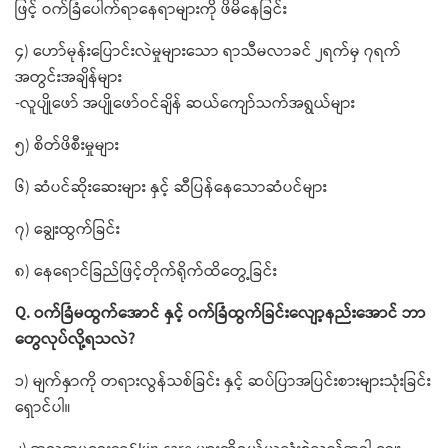
ဖြင့် ဝက်ခြံ​​ပေါက်ရာ​နေရာများကို ဖိမိ​နေခြင်း
၄) ဟော်မုန်း​ပြောင်းလဲမှုများ​သော ရာသီမလာခင် ၂ရက်မှ ၇ရက်
အတွင်းအချိန်များ
-လူပျို​ဖော် အပျို​ဖော်ဝင်ချိန် ဆယ်​ကျော်သက်အရွယ်များ
၅) စိတ်ဖိစီးမှုများ
၆) ဆံပင်ဆိုး​ဆေးများ နှင့် ဆီပြန်​နေ​သောဆံပင်များ
၇) ချွေးထွက်ခြင်း
၈) နေ​ရောင်ခြည်ဖြင့်တိုက်ရိုက်ထိ​တွေ့ခြင်း
Q. ဝက်ခြံမထွက်​အောင် နှင့် ဝက်ခြံထွက်ခြင်းလျော့နည်း​အောင် ဘာ​
တွေလုပ်လို့ရသလဲ?
၁) မျက်နှာကို တရားလွန်​သစ်ခြင်း နှင့် ဆပ်ပြာအပြင်းစားများသုံးခြင်း​​
ရှောင်ပါ။