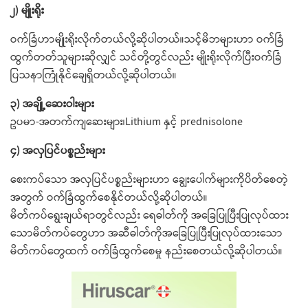
၂) မျိုးရိုး
ဝက်ခြံဟာမျိုးရိုးလိုက်တယ်လို့ဆိုပါတယ်။သင့်မိဘများဟာ ဝက်ခြံ
ထွက်တတ်သူများဆိုလျှင် သင်တို့တွင်လည်း မျိုးရိုးလိုက်ပြီးဝက်ခြံ
ပြသနာကြုံနိုင်​ချေရှိတယ်လို့ဆိုပါတယ်။
၃) အချို့​ဆေးဝါးများ
ဥပမာ-အတက်ကျ​ဆေးများ၊Lithium နှင့် prednisolone
၄) အလှပြင်ပစ္စည်းများ
စေးကပ်​သော အလှပြင်ပစ္စည်းများဟာ ​ချွေး​ပေါက်များကိုပိတ်​စေတဲ့
အတွက် ဝက်ခြံထွက်​စေနိုင်တယ်လို့ဆိုပါတယ်။
မိတ်ကပ်​ရွေးချယ်ရာတွင်လည်း ​ရေဓါတ်ကို အ​ခြေပြုပြီးပြုလုပ်ထား​
သောမိတ်ကပ်​တွေဟာ အဆီဓါတ်ကိုအ​​ခြေပြုပြီးပြုလုပ်ထား​သော
မိတ်ကပ်​တွေထက် ဝက်ခြံထွက်​စေမှု နည်း​စေတယ်လို့ဆိုပါတယ်။