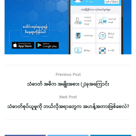
Previous Post
သံဓာတ် အဓိက အမျိုးအစား (၂)ခုအကြောင်း
Next Post
သံဓာတ်စုပ်ယူမှုကို ဘယ်လိုအရာတွေက အဟန့်အတားဖြစ်စေလဲ?