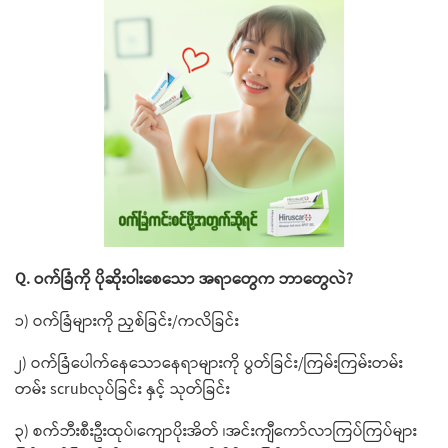
Q. ဝက်ခြံကို ပိုဆိုးဝါး​စေ​သော အရာ​တွေက ဘာ​တွေလဲ?
၁) ဝက်ခြံများကို ညှစ်ခြင်း/ကလိခြင်း
၂) ဝက်ခြံ​ပေါက်​နေ​သော​နေရာများကို ပွတ်ခြင်း/ကြမ်းကြမ်းတမ်း
တမ်း scrubလုပ်ခြင်း နှင့် သုတ်ခြင်း
၃) စက်ဘီးစီးဦးထုပ်၊​ကျောပိုးအိတ် ၊အင်းကျီ​ကော်လာကြပ်ကြပ်များ