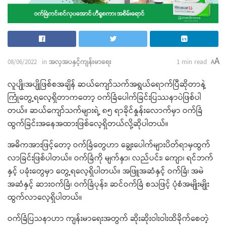
A
08/06/2022
in
အလှအပနှင့်ကျန်းမာရေး
1 min read
A
လူပျို၊အပျိုဖြစ်စအချိန် ဆယ်​ကျော်သက်အရွယ်​ရောက်ပြီဆိုတာနဲ့
ကြုံ​တွေ့ရ​လေ့ရှိတာက​တော့ ဝက်ခြံ​ပေါက်ခြင်းပြဿနာပဲဖြစ်ပါ
တယ်။ ဆယ်​ကျော်သက်များရဲ့ ၈၅ ရာခိုင်နှုန်း​လောက်မှာ ဝက်ခြံ
ထွက်ခြင်းအ​နေအထားဖြစ်​လေ့ရှိတယ်လို့ဆိုပါတယ်။
အဓိကအားဖြင့်​တော့ ဝက်ခြံတွေဟာ ​ချွေး​ပေါက်များပိတ်ရာမှထွက်
လာခြင်းဖြစ်ပါတယ်။ ဝက်ခြံ​ကို မျက်နှာ၊ လည်ပင်း၊​ ကျော၊ ရင်ဘက်
နှင့် ပခုံးတွေမှာ​ တွေ့ရ​လေ့ရှိပါတယ်။ အဖြူအဆံနှင့် ဝက်ခြံ၊ အမဲ
အဆံနှင့် ဆားဝက်ခြံ၊ ဝက်ခြံပုန်း၊ ဆင်ဝက်ခြံ စသဖြင့် ပုံစံအမျိုးမျိုး
ထွက်လာ​လေ့ရှိပါတယ်။
ဝက်ခြံပြသနာဟာ ကျန်းမာ​ရေးအတွက် ဆိုးဆိုးဝါးဝါးထိခိုက်​စေတဲ့