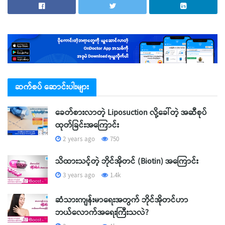
ဆက်စပ် ဆောင်းပါးများ
ခေတ်စားလာတဲ့ Liposuction လို့ခေါ်တဲ့ အဆီစုပ်
ထုတ်ခြင်းအကြောင်း
2 years ago
750
သိထားသင့်တဲ့ ဘိုင်အိုတင် (Biotin) အကြောင်း
3 years ago
1.4k
ဆံသားကျန်းမာရေးအတွက် ဘိုင်အိုတင်ဟာ
ဘယ်လောက်အရေးကြီးသလဲ?