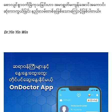
​စောလျင်စွာဝက်ခြံကုသခြင်းဟာ အမာရွတ်မကျန်အောင်အ​ကောင်း
ဆုံးကာကွယ်ခြင်း နည်းလမ်းတစ်ခုဖြစ်​သော​ကြောင့်ဖြစ်ပါတယ်။
Dr.Yin Yin Win