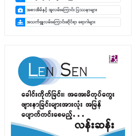
အစာအိမ်နှင့် အူလမ်းကြောင်း ပြဿနာများ
အသက်ရှူလမ်းကြောင်းဆိုင်ရာ ရောဂါများ