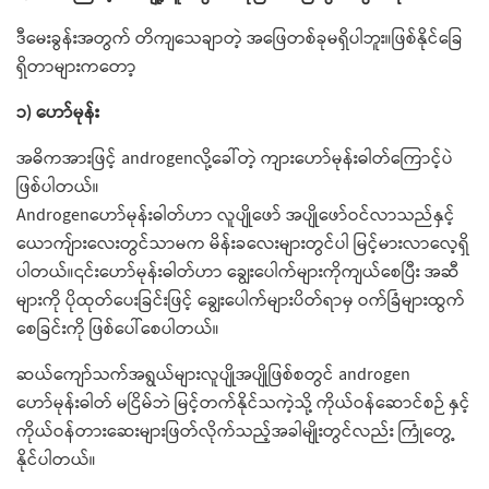
ဒီ​မေးခွန်းအတွက် တိကျ​သေချာတဲ့ အ​ဖြေတစ်ခုမရှိပါဘူး။ဖြစ်နိုင်​ခြေ
ရှိတာများက​တော့
၁) ဟော်မုန်း
အဓိကအားဖြင့် androgenလို့​ခေါ်တဲ့ ကျား​ဟော်မုန်းဓါတ်​ကြောင့်ပဲ
ဖြစ်ပါတယ်။
Androgen​ဟော်မုန်းဓါတ်ဟာ လူပျို​ဖော် အပျို​ဖော်ဝင်လာသည်နှင့် ​
ယောကျ်ားလေးတွင်သာမက မိန်းခ​လေးများတွင်ပါ မြင့်မားလာ​လေ့ရှိ
ပါတယ်။၎င်း​ဟော်မုန်းဓါတ်ဟာ ​ချွေး​ပေါက်များကိုကျယ်​စေပြီး အဆီ
များကို ပိုထုတ်​ပေးခြင်းဖြင့် ​ချွေး​ပေါက်များပိတ်ရာမှ ဝက်ခြံများထွက်​
စေခြင်းကို​ ဖြစ်​ပေါ်​စေပါတယ်။
ဆယ်​ကျော်သက်အရွယ်များလူပျိုအပျိုဖြစ်စတွင် ​androgen​
ဟော်မုန်းဓါတ် မငြိမ်ဘဲ မြင့်တက်နိုင်သကဲ့သို့ ကိုယ်ဝန်​ဆောင်စဉ် နှင့်
ကိုယ်ဝန်တား​ဆေးများဖြတ်လိုက်သည့်အခါမျိုး​တွင်လည်း ကြုံ​တွေ့
နိုင်ပါတယ်။