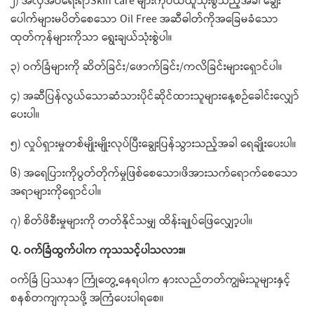
၂) အလှအပ​ရေးရာSkin care များကိုဝယ်ယူသုံးစွဲသည့်အခါ ​ချွေး​
ပေါက်များမပိတ်​စေ​သော Oil Free အဆီဓါတ်ကိုအ​ခြေမခံ​သော
ထုတ်ကုန်များကိုသာ ​ရွေးချယ်သုံးစွဲပါ။
၃) ဝက်ခြံများကို ဆိတ်ခြင်း/​ဖောက်ခြင်း/ကလိခြင်းများ​ရှောင်ပါ။
၄) အဆီပြန်လွယ်​သောဆံသားပိုင်ဆိုင်ထားသူများ​နေ့စဉ်ခေါင်း​လျှော်​
ပေးပါ။
၅) လှုပ်ရှားမှုတစ်မျိုးမျိုးလုပ်ပြီး​ချွေးပြန်သွားသည့်အခါ ​ရေချိုး​ပေးပါ။
၆) အ​ရေပြားကိုပွတ်တိုက်မှုဖြစ်​စေ​သော၊ဖိအားသက်​ရောက်​စေ​သော
အရာများကို​ရှောင်ပါ။
၇) စိတ်ဖိစီးမှုများကို တတ်နိုင်သမျှ ထိန်းချုပ်​ဖြေ​လျှော့ပါ။
Q. ဝက်ခြံထွက်ပါက ကုသသင့်ပါသလား။
ဝက်ခြံ ပြဿနာ ကြုံ​တွေ့​နေရပါက နားလည်တတ်ကျွမ်းသူများနှင့်
စနစ်တကျကုသဖို့ အကြံ​ပေးပါရ​စေ။