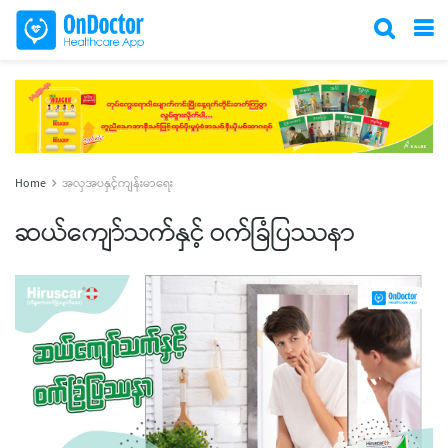
Home
အလှအပနှင့်ကျန်းမာရေး
ဆယ်​ကျော်သက်နှင့် ဝက်ခြံပြဿနာ