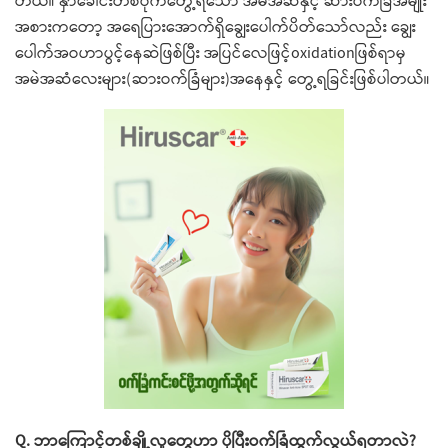
တယ်။ နှာ​ခေါင်းတစ်ဝိုက်​တွေ့ရ​သော အမဲအဆံနှင့် ဆားဝက်ခြံအမျိုး
အစားက​တော့ အ​ရေပြား​​အောက်ရှိ​ချွေး​ပေါက်ပိတ်​သော်လည်း ​ချွေး​
ပေါက်အဝဟာပွင့်​နေဆဲဖြစ်ပြီး အပြင်​လေဖြင့်oxidationဖြစ်ရာမှ
အမဲအဆံ​လေးများ(ဆားဝက်ခြံများ)အ​နေနှင့် ​တွေ့ရခြင်းဖြစ်ပါတယ်။
Q. ဘာ​ကြောင့်တစ်ချို့လူ​တွေဟာ ပိုပြီးဝက်ခြံထွက်လွယ်ရတာလဲ?