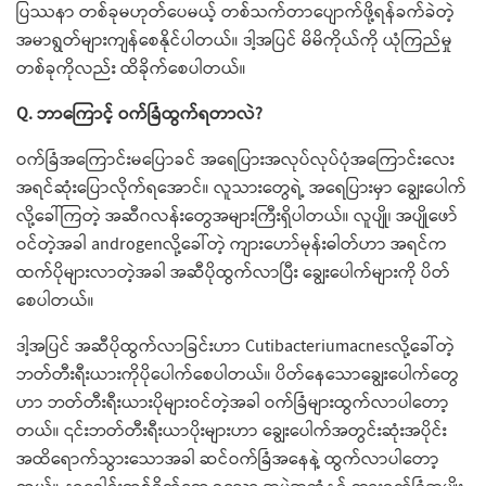
ပြဿနာ တစ်ခုမဟုတ်ပေမယ့် တစ်သက်တာ​ပျောက်ဖို့ရန်ခက်ခဲတဲ့
အမာရွတ်​များကျန်​စေနိုင်ပါတယ်။ ဒါ့အပြင် မိမိကိုယ်ကို ယုံကြည်မှု
တစ်ခုကိုလည်း ထိခိုက်​စေပါတယ်။
Q. ဘာ​ကြောင့် ဝက်ခြံထွက်ရတာလဲ?
ဝက်ခြံအ​ကြောင်းမ​ပြောခင် အ​ရေပြားအလုပ်လုပ်ပုံအ​ကြောင်း​​လေး
အရင်ဆုံး​​ပြောလိုက်ရအောင်။ လူသားတွေရဲ့ အ​ရေပြားမှာ ​ချွေး​ပေါက်
လို့​ခေါ်ကြတဲ့ အဆီဂလန်း​တွေအများကြီးရှိပါတယ်။ လူပျို၊ အပျို​ဖော်
ဝင်တဲ့အခါ androgenလို့​ခေါ်တဲ့ ​ကျား​ဟော်မုန်းဓါတ်ဟာ အရင်က
ထက်ပိုများလာတဲ့အခါ အဆီပိုထွက်လာပြီး ​ချွေး​ပေါက်များကို ပိတ်​
စေပါတယ်။
ဒါ့အပြင် အဆီပိုထွက်လာခြင်းဟာ Cutibacteriumacnesလို့​ခေါ်တဲ့
ဘတ်တီးရီးယားကိုပို​ပေါက်​စေပါတယ်။ ပိတ်​နေ​သော​ချွေး​ပေါက်​တွေ
ဟာ ဘတ်တီးရီးယားပိုများဝင်တဲ့အခါ ဝက်ခြံများထွက်လာပါ​တော့
တယ်။ ၎င်းဘတ်တီးရီးယာပိုးများဟာ ​ချွေး​ပေါက်အတွင်းဆုံးအပိုင်း
အထိ​ရောက်သွားသောအခါ ဆင်ဝက်ခြံအ​နေနဲ့ ထွက်လာပါ​တော့