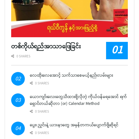
တစ်ကိုယ်ရည်အာသာဖြေခြင်း
0 SHARES
လေထိုးလေအောင့် သက်သာစေမယ့်နည်းလမ်းများ
0 SHARES
ယောကျာ်းလေးတွေသိထားဖို့လိုတဲ့ ကိုယ်ဝန်မရအောင် ရက်
ရှောင်တယ်ဆိုတာ (or) Calendar Method
0 SHARES
ပွေး၊ ညှင်းနဲ့ ယားနာတွေ အမှန်တကယ်ပျောက်ဖို့ဆိုရင်
0 SHARES