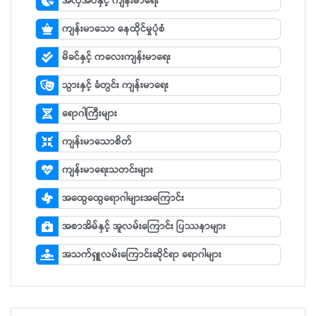
အလှအပနှင့် ကျန်းမာရေး
ကျန်းမာသော နေထိုင်မှုပုံစံ
မိခင်နှင့် ကလေးကျန်းမာရေး
သွားနှင့် ခံတွင်း ကျန်းမာရေး
ရောဂါကြီးများ
ကျန်းမာသောစိတ်
ကျန်းမာရေးသတင်းများ
အထွေထွေရောဂါများအကြောင်း
အစာအိမ်နှင့် အူလမ်းကြောင်း ပြဿနာများ
အသက်ရှူလမ်းကြောင်းဆိုင်ရာ ရောဂါများ