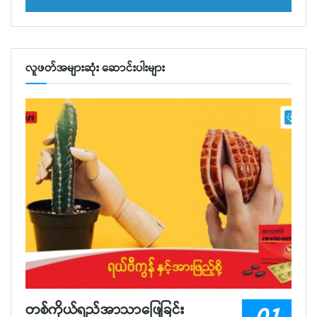
လူဖတ်အများဆုံး ဆောင်းပါးများ
တစ်ကိုယ်ရည်အာသာဖြေခြင်း