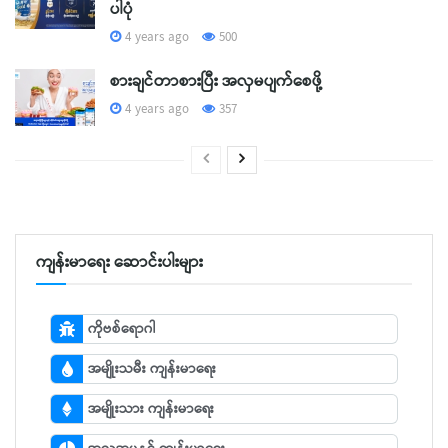
ပါပုံ
4 years ago
500
စားချင်တာစားပြီး အလှမပျက်စေဖို့
4 years ago
357
ကျန်းမာရေး ဆောင်းပါးများ
ကိုဗစ်ရောဂါ
အမျိုးသမီး ကျန်းမာရေး
အမျိုးသား ကျန်းမာရေး