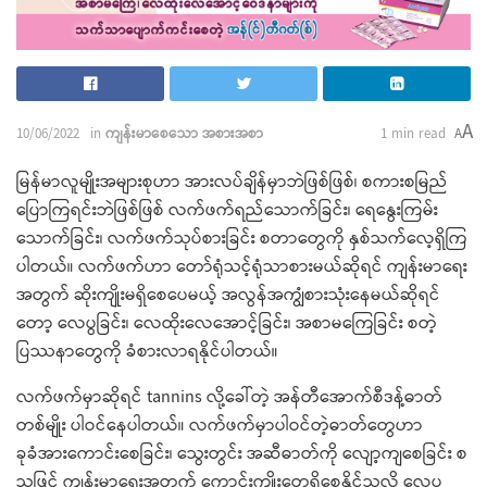
A
10/06/2022
in
ကျန်းမာစေသော အစားအစာ
1 min read
A
မြန်မာလူမျိုးအများစုဟာ အားလပ်ချိန်မှာဘဲဖြစ်ဖြစ်၊ စကားစမြည်
ပြောကြရင်းဘဲဖြစ်ဖြစ် လက်ဖက်ရည်သောက်ခြင်း၊ ရေနွေးကြမ်း
သောက်ခြင်း၊ လက်ဖက်သုပ်စားခြင်း စတာတွေကို နှစ်သက်လေ့ရှိကြ
ပါတယ်။ လက်ဖက်ဟာ တော်ရုံသင့်ရုံသာစားမယ်ဆိုရင် ကျန်းမာရေး
အတွက် ဆိုးကျိုးမရှိစေပေမယ့် အလွန်အကျွံစားသုံးနေမယ်ဆိုရင်
တော့ လေပွခြင်း၊ လေထိုးလေအောင့်ခြင်း၊ အစာမကြေခြင်း စတဲ့
ပြဿနာတွေကို ခံစားလာရနိုင်ပါတယ်။
လက်ဖက်မှာဆိုရင် tannins လို့ခေါ်တဲ့ အန်တီအောက်စီဒန့်ဓာတ်
တစ်မျိုး ပါဝင်နေပါတယ်။ လက်ဖက်မှာပါဝင်တဲ့ဓာတ်တွေဟာ
ခုခံအားကောင်းစေခြင်း၊ သွေးတွင်း အဆီဓာတ်ကို လျော့ကျစေခြင်း စ
သဖြင့် ကျန်းမာရေးအတွက် ကောင်းကျိုးတွေရှိစေနိုင်သလို လေပွ