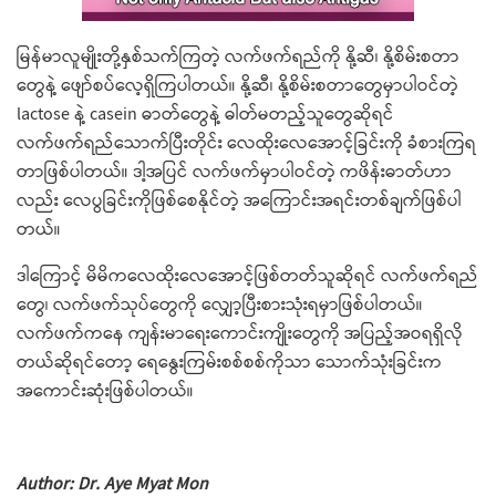
မြန်မာလူမျိုးတို့နှစ်သက်ကြတဲ့ လက်ဖက်ရည်ကို နို့ဆီ၊ နို့စိမ်းစတာ
တွေနဲ့ ဖျော်စပ်လေ့ရှိကြပါတယ်။ နို့ဆီ၊ နို့စိမ်းစတာတွေမှာပါဝင်တဲ့
lactose နဲ့ casein ဓာတ်တွေနဲ့ ဓါတ်မတည့်သူတွေဆိုရင်
လက်ဖက်ရည်သောက်ပြီးတိုင်း လေထိုးလေအောင့်ခြင်းကို ခံစားကြရ
တာဖြစ်ပါတယ်။ ဒါ့အပြင် လက်ဖက်မှာပါဝင်တဲ့ ကဖိန်းဓာတ်ဟာ
လည်း လေပွခြင်းကိုဖြစ်စေနိုင်တဲ့ အကြောင်းအရင်းတစ်ချက်ဖြစ်ပါ
တယ်။
ဒါကြောင့် မိမိကလေထိုးလေအောင့်ဖြစ်တတ်သူဆိုရင် လက်ဖက်ရည်
တွေ၊ လက်ဖက်သုပ်တွေကို လျှော့ပြီးစားသုံးရမှာဖြစ်ပါတယ်။
လက်ဖက်ကနေ ကျန်းမာရေးကောင်းကျိုးတွေကို အပြည့်အဝရရှိလို
တယ်ဆိုရင်တော့ ရေနွေးကြမ်းစစ်စစ်ကိုသာ သောက်သုံးခြင်းက
အကောင်းဆုံးဖြစ်ပါတယ်။
Author: Dr. Aye Myat Mon