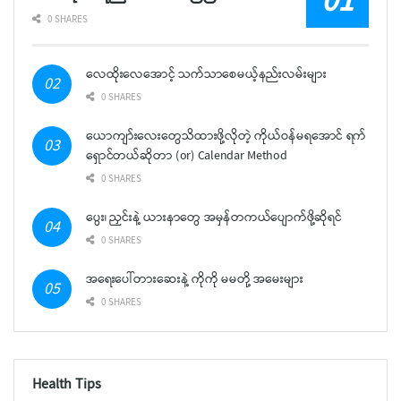
0 SHARES
လေထိုးလေအောင့် သက်သာစေမယ့်နည်းလမ်းများ
0 SHARES
ယောကျာ်းလေးတွေသိထားဖို့လိုတဲ့ ကိုယ်ဝန်မရအောင် ရက်
ရှောင်တယ်ဆိုတာ (or) Calendar Method
0 SHARES
ပွေး၊ ညှင်းနဲ့ ယားနာတွေ အမှန်တကယ်ပျောက်ဖို့ဆိုရင်
0 SHARES
အရေးပေါ်တားဆေးနဲ့ ကိုကို မမတို့ အမေးများ
0 SHARES
Health Tips