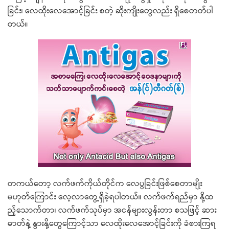
ခြင်း၊ လေထိုးလေအောင့်ခြင်း စတဲ့ ဆိုးကျိုးတွေလည်း ရှိစေတတ်ပါ
တယ်။
တကယ်တော့ လက်ဖက်ကိုယ်တိုင်က လေပွခြင်းဖြစ်စေတာမျိုး
မဟုတ်ကြောင်း လေ့လာတွေ့ရှိခဲ့ရပါတယ်။ လက်ဖက်ရည်မှာ နို့ထ
ည့်သောက်တာ၊ လက်ဖက်သုပ်မှာ အငန်များလွန်းတာ စသဖြင့် ဆား
ဓာတ်နဲ့ နွားနို့တွေကြောင့်သာ လေထိုးလေအောင့်ခြင်းကို ခံစားကြရ