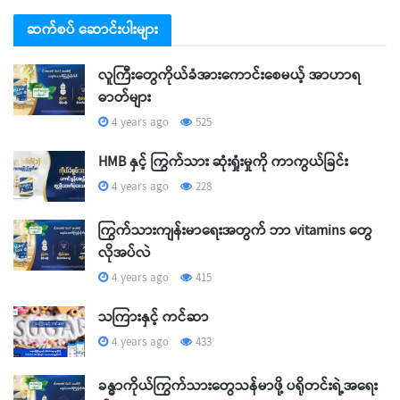
ဆက်စပ် ဆောင်းပါးများ
လူကြီးတွေကိုယ်ခံအားကောင်းစေမယ့် အာဟာရ
ဓာတ်များ
4 years ago
525
HMB နှင့် ကြွက်သား ဆုံးရှုံးမှုကို ကာကွယ်ခြင်း
4 years ago
228
ကြွက်သားကျန်းမာရေးအတွက် ဘာ vitamins တွေ
လိုအပ်လဲ
4 years ago
415
သကြားနှင့် ကင်ဆာ
4 years ago
433
ခန္ဓာကိုယ်ကြွက်သားတွေသန်မာဖို့ ပရိုတင်းရဲ့အရေး