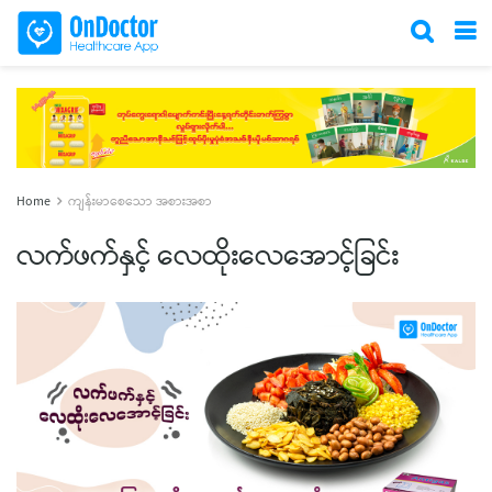
Home
ကျန်းမာစေသော အစားအစာ
လက်ဖက်နှင့် လေထိုးလေအောင့်ခြင်း