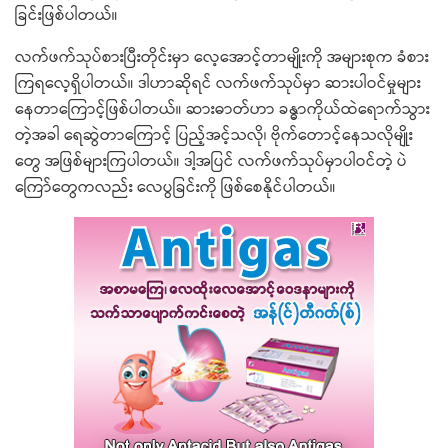
ခြင်းဖြစ်ပါတယ်။
လက်ဖက်သုပ်စားပြီးတိုင်းမှာ လေ့အောင့်တာမျိုးကို အများစုက ခံစား
ကြရလေ့ရှိပါတယ်။ ဒါဟာဆိုရင် လက်ဖက်သုပ်မှာ ဆားပါဝင်မှုများ
နေတာကြောင့်ဖြစ်ပါတယ်။ ဆားဓာတ်ဟာ ခန္ဓာကိုယ်ထဲရောက်သွား
တဲ့အခါ ရေဆွဲတာကြောင့် ပြည့်အင့်သလို၊ ဗိုက်တောင့်နေသလိုမျိုး
တွေ အဖြစ်များကြပါတယ်။ ဒါ့အပြင် လက်ဖက်သုပ်မှာပါဝင်တဲ့ ပဲ
ကြော်တွေကလည်း လေပွခြင်းကို ဖြစ်စေနိုင်ပါတယ်။