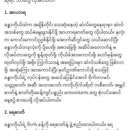
ဆိုရင် ဘာတွေ လိုအပ်သလဲ?
1. အာဟာရ
ခန္ဓာကိုယ်ထဲက အချိန်တိုင်း သေဆုံးနေတဲ့ ဆဲလ်တွေနေရာမှာ ဆဲလ်
အသစ်တွေ ထပ်မံမွေးဖွားနိုင်ဖို့ အာဟာရဓာတ်တွေ လိုပါတယ်။ နှလုံး
က ကောင်းကောင်းညှစ်နိုင်ဖို့၊ အောက်ဆီဂျင်တွေ သယ်ဆောင်ပြီး
ခန္ဓာကိုယ်တခုလုံးကို ပို့ပေးဖို့၊ အစာခြေဖို့၊ အဆိပ်အတောက်နဲ့ မ
လိုအပ်တာတွေကို စွန့်ထုတ်ဖို့၊ ကိုယ်ခံအားကောင်းဖို့၊ ဟော်မုန်းတွေ
ထုတ်လုပ်ဖို့၊ အရိုး၊ ကြွက်သားနဲ့ အရေပြားမှာ ဆဲလ်သစ်တွေ ဖြစ်လာ
ဖို့၊ အာရုံကြော အားကောင်းပြီး မှတ်ဥာဏ်ကောင်းဖို့ စသဖြင့်
ခန္ဓာကိုယ်ရဲ့ လုပ်ငန်းတွေ အဆင်ပြေနိုင်အောင် ဗိုက်တာမင်၊
သတ္တုဓာတ်၊ အဆီ၊ အသားဓာတ်၊ ကာဗိုဟိုက်ဒရိတ် ကစီဓာတ်၊ အမျှင်
ဓာတ်နဲ့ ဓာတ်တိုးဆန့်ကျင်ပစ္စည်း antioxidants တွေ စုံလင်အောင်
နေ့စဥ် စားပေးဖို့ လိုအပ်ပါတယ်။
2. ရေဓာတ်
ခန္ဓာကိုယ်ရဲ့ ၆၀% ခန့်ကို ရေဓာတ်နဲ့ ဖွဲ့စည်းထားပါတယ်။ ရေ