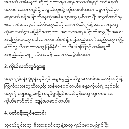
အသက် တစ်မနက် ဆိုတဲ့ စကားမှာ ရေမသောက်ရရင် တစ်မနက်
တောင် အသက်ရှင်ဖို့ မလွယ်ဘူးလို့ ဆိုထားပါတယ်။ ခန္ဓာကိုယ်မှာ
ရေဓာတ် ခန်းခြောက်နေတဲ့အခါ သွေးတွေ ပျစ်လာပြီး သွေးစီးဆင်းမှု
မကောင်းတော့ဘဲ ဆဲလ်တွေဆီကို အောက်ဆီဂျင်နဲ့ အာဟာရတွေ
လုံလောက်စွာ မပို့နိုင်တော့တာ၊ အသားအရေ ခြောက်သွေ့ပြီး အရေး
အကြောင်းတွေ ပေါ်လာတာ၊ ဆံပင်နဲ့ ခြေသည်းလက်သည်းတွေ ကျိုး
ကြေလွယ်လာတာတွေ ဖြစ်နိုင်ပါတယ်။ ဒါကြောင့် တစ်နေ့ကို
အနည်းဆုံး ရေ ၂ လီတာခန့် သောက်သင့်ပါတယ်။
3. ကိုယ်လက်လှုပ်ရှားမှု
လေ့ကျင့်ခန်း ပုံမှန်လုပ်ရင် သွေးလှည့်ပတ်မှု ကောင်းစေသလို အရိုးနဲ့
ကြွက်သားတွေကိုလည်း သန်မာစေပါတယ်။ ခန္ဓာကိုယ်ရဲ့ လုပ်ငန်း
တွေကို ချောမွေ့စေပြီး ပျော်ရွှင်ခြင်းဟော်မုန်းတွေ ထွက်စေကာ
ကိုယ်ရောစိတ်ပါ ကျန်းမာစေပါတယ်။
4. ပတ်ဝန်းကျင်ကောင်း
သူငယ်ချင်းတွေ၊ မိသားစုဝင်တွေနဲ့အတူ ရယ်မောပျော်ရွှင်ပြီး