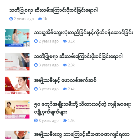
သတိပြုစရာ ဆီးလမ်းကြောင်းပိုးဝင်ခြင်းရောဂါ
2 years ago
1k
သားဥအိမ်သွေးလုံးတည်ခြင်းနှင့်ကိုယ်ဝန်ဆောင်ခြင်း
2 years ago
3.1k
သတိပြုစရာ ဆီးလမ်းကြောင်းပိုးဝင်ခြင်းရောဂါ
3 years ago
2.3k
အမျိုးသမီးနှင့် ဖောလစ်အက်ဆစ်
3 years ago
2.4k
၅၀ ကျော်အမျိုးသမီးတို့ သိထားသင့်တဲ့ ကျန်းမာရေး
လျို့ဝှက်ချက်များ
3 years ago
1.5k
အမျိုးသမီးတွေ ဘာကြောင့်ဆီးခဏခဏကျင်ရတာ