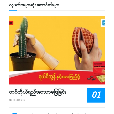
လူဖတ်အများဆုံး ဆောင်းပါးများ
တစ်ကိုယ်ရည်အာသာဖြေခြင်း
0 SHARES