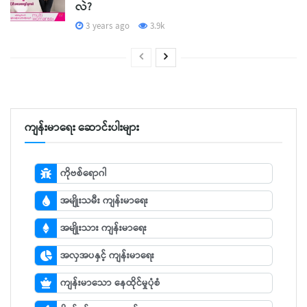
လဲ?
3 years ago
3.9k
ကျန်းမာရေး ဆောင်းပါးများ
ကိုဗစ်ရောဂါ
အမျိုးသမီး ကျန်းမာရေး
အမျိုးသား ကျန်းမာရေး
အလှအပနှင့် ကျန်းမာရေး
ကျန်းမာသော နေထိုင်မှုပုံစံ