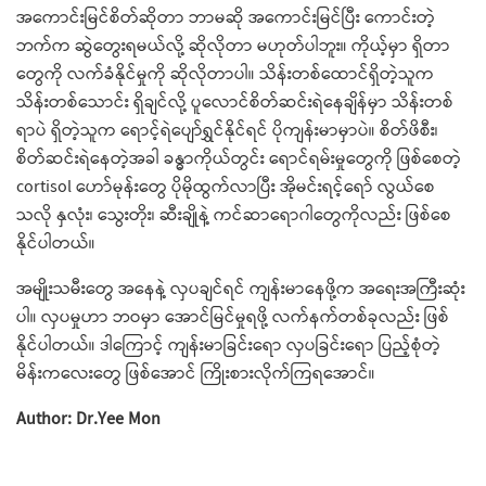
အကောင်းမြင်စိတ်ဆိုတာ ဘာမဆို အကောင်းမြင်ပြီး ကောင်းတဲ့
ဘက်က ဆွဲတွေးရမယ်လို့ ဆိုလိုတာ မဟုတ်ပါဘူး။ ကိုယ့်မှာ ရှိတာ
တွေကို လက်ခံနိုင်မှုကို ဆိုလိုတာပါ။ သိန်းတစ်ထောင်ရှိတဲ့သူက
သိန်းတစ်သောင်း ရှိချင်လို့ ပူလောင်စိတ်ဆင်းရဲနေချိန်မှာ သိန်းတစ်
ရာပဲ ရှိတဲ့သူက ရောင့်ရဲပျော်ရွှင်နိုင်ရင် ပိုကျန်းမာမှာပဲ။ စိတ်ဖိစီး၊
စိတ်ဆင်းရဲနေတဲ့အခါ ခန္ဓာကိုယ်တွင်း ရောင်ရမ်းမှုတွေကို ဖြစ်စေတဲ့
cortisol ဟော်မုန်းတွေ ပိုမိုထွက်လာပြီး အိုမင်းရင့်ရော် လွယ်စေ
သလို နှလုံး၊ သွေးတိုး၊ ဆီးချိုနဲ့ ကင်ဆာရောဂါတွေကိုလည်း ဖြစ်စေ
နိုင်ပါတယ်။
အမျိုးသမီးတွေ အနေနဲ့ လှပချင်ရင် ကျန်းမာနေဖို့က အရေးအကြီးဆုံး
ပါ။ လှပမှုဟာ ဘဝမှာ အောင်မြင်မှုရဖို့ လက်နက်တစ်ခုလည်း ဖြစ်
နိုင်ပါတယ်။ ဒါကြောင့် ကျန်းမာခြင်းရော လှပခြင်းရော ပြည့်စုံတဲ့
မိန်းကလေးတွေ ဖြစ်အောင် ကြိုးစားလိုက်ကြရအောင်။
Author: Dr.Yee Mon