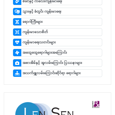
မိခင်နှင့် ကလေးကျန်းမာရေး
သွားနှင့် ခံတွင်း ကျန်းမာရေး
ရောဂါကြီးများ
ကျန်းမာသောစိတ်
ကျန်းမာရေးသတင်းများ
အထွေထွေရောဂါများအကြောင်း
အစာအိမ်နှင့် အူလမ်းကြောင်း ပြဿနာများ
အသက်ရှူလမ်းကြောင်းဆိုင်ရာ ရောဂါများ