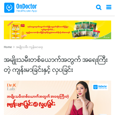
Home
အမျိုးသမီး ကျန်းမာရေး
အမျိုးသမီးတစ်ယောက်အတွက် အရေးကြီး
တဲ့ ကျန်းမာခြင်းနှင့် လှပခြင်း