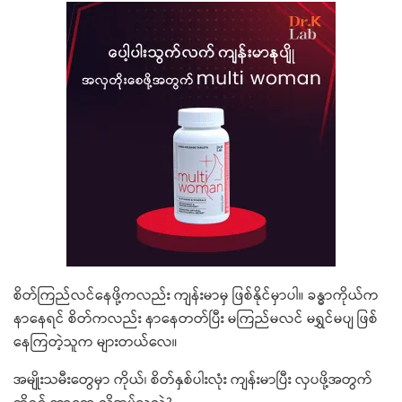
စိတ်ကြည်လင်နေဖို့ကလည်း ကျန်းမာမှ ဖြစ်နိုင်မှာပါ။ ခန္ဓာကိုယ်က
နာနေရင် စိတ်ကလည်း နာနေတတ်ပြီး မကြည်မလင် မရွှင်မပျ ဖြစ်
နေကြတဲ့သူက များတယ်လေ။
အမျိုးသမီးတွေမှာ ကိုယ်၊ စိတ်နှစ်ပါးလုံး ကျန်းမာပြီး လှပဖို့အတွက်