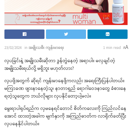
A
23/02/2024
in
အမျိုးသမီး ကျန်းမာရေး
1 min read
A
လှပခြင်းနဲ့ အမျိုးသမီးဆိုတာ ဒွန်တွဲနေတဲ့ အရာပါ။ မလှချင်တဲ့
အမျိုးသမီးရယ်လို့ မရှိဘူး မဟုတ်လား?
လှပဖို့အတွက် ဆိုရင် ကျန်းမာနေဖို့ကလည်း အရေးကြီးပြန်ပါတယ်။
မကြာခဏ ဖျားနာနေတဲ့သူ၊ နာတာရှည် ရောဂါဝေဒနာတွေ ခံစားနေ
ရတဲ့သူတွေက ဘယ်လိုများ လှပနိုင်တော့ပါ့မလဲ။
မွေးရာပါရုပ်ရည်က လှမနေရင်တောင် စိတ်ကလေးကို ကြည်လင်နေ
အောင် ထားတဲ့အခါက မျက်နှာကို အကြည်ဓာတ်က လာရိုက်ခတ်ပြီး
လှပနေနိုင်ပါတယ်။