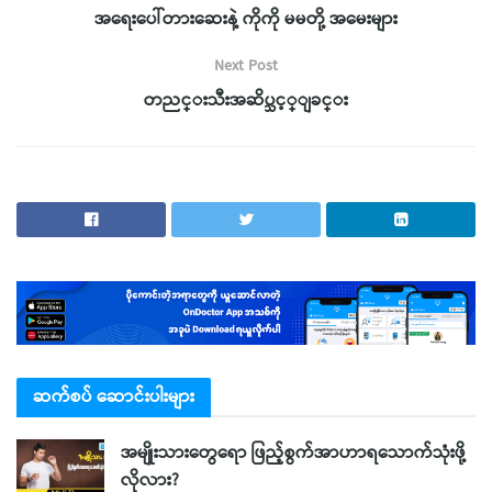
အရေးပေါ်တားဆေးနဲ့ ကိုကို မမတို့ အမေးများ
Next Post
တညင္းသီးအဆိပ္သင့္ျခင္း
ဆက်စပ် ဆောင်းပါးများ
အမျိုးသားတွေရော ဖြည့်စွက်အာဟာရသောက်သုံးဖို့
လိုလား?