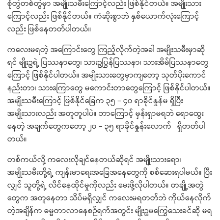
စုံတွဲတစ်တွဲမှာ အမျိုးသမီးကြောင့်လည်း ဖြစ်နိုင်တယ်။ အမျိုးသား
ကြောင့်လည်း ဖြစ်နိုင်တယ်။ ကံဆိုးစွာဘဲ နှစ်ယောက်လုံးကြောင့်
လည်း ဖြစ်နေတတ်ပါတယ်။
ကလေးမရတဲ့ အကြောင်းတွေ ကြည့်လိုက်တဲ့အခါ အမျိုးသမီးမှာဆို
ရင် မျိုးဥရဲ့ ပြဿနာတွေ၊ သားဥပြွန်ပြဿနာ၊ သားအိမ်ပြဿနာတွေ
ကြောင့် ဖြစ်နိုင်ပါတယ်။ အမျိုးသားတွေမှာကျတော့ သုတ်ပိုးကောင်
နည်းတာ၊ သားကြောတွေ မကောင်းတာတွေကြောင့် ဖြစ်နိုင်ပါတယ်။
အမျိုးသမီးကြောင့် ဖြစ်နိုင်ခြေက ၃၅ – ၄၀ ရာခိုင်နှုန်မ ရှိပြီး
အမျိုးသားလည်း အတူတူပါပဲ။ ဘာကြောင့် မှန်းရှာမရဘဲ ရောထွေး
နေတဲ့ အချက်တွေကတော့ ၂၀ – ၃၅ ရာခိုင်နှုန်းလောက် ရှိတတ်ပါ
တယ်။
တစ်ကယ်လို့ ကလေးလိုချင်နေတယ်ဆိုရင် အမျိုးသားရော၊
အမျိုးသမီးတို့ရဲ့ ကျန်းမာရေးအခြေအနေတွေကို စစ်ဆေးရပါမယ်။ ပြီး
လျှင် သူတို့ရဲ့ လိင်နေထိုင်မှုကိုလည်း မေးဖို့လိုပါတယ်။ တချို့အတွဲ
တွေက အတူနေတာ သိပ်မရှိလျှင် ကလေးမရတတ်ဘဲ ကိုယ်နေလိုက်
တဲ့အချိန်က ဓမ္မတာလာနေစဉ်ရက်အတွင်း မျိုးဥမကြွေသေးခင်ဆို မရ