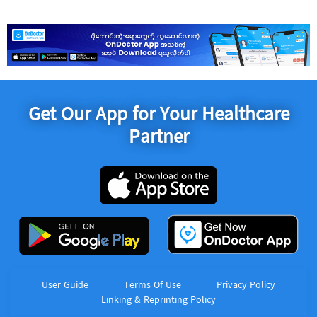
Get Our App for Your Healthcare
Partner
User Guide
Terms Of Use
Privacy Policy
Linking & Reprinting Policy