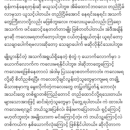
ရုန်းကန်နေရတုန်းဆို မယူသင့်ပါဘူး။ အိမ်ထောင်ဘဝလေး တည်ငြိမ်
လာမှသာ ယူသင့်ပါတယ်။ တည်ငြိမ်အောင် နေရင်းနေရင်း အသက်
တွေကြီးလာလို့လည်း မဖြစ်ဘူးလေ။ ကလေးယူမယ်လည်း ကြံရော
အသက်က ဖင်ဆောင့်နေတတ်တာမျိုး ဖြစ်တတ်ပါတယ်။ အဲဒီအချိန်
မှာဆို ကလေးမရတတ်တော့ပါဘူး။ ငယ်တုန်းရွယ်တုန်း ယူရင်တော့
သေချာပေါက်ရမလားဆိုတော့ သေချာပေါက် မဆိုလိုနိုင်သေးပါဘူး။
မျိုးပွားနိုင်တဲ့ အသက်အရွယ်ရှိနေတဲ့ စုံတွဲ ၇ ယောက်လောက်မှာ ၁
ယောက်လောက်က ကလေးမရနိုင်ပါဘူး။ ဒါဆိုဘာတွေကြောင့်
ကလေးမရဖြစ်နေတာလဲ အဲဒါမှ ပြဿနာစတက်တာဘဲ။ ကလေးမရ
လို့ဆို စိတ်ညစ်ရပြီ။ ကလေးလိုချင်လွန်းတဲ့သူတွေမှာကျမရ တချို့
မိသားစုမှာကျ မွေးလိုက်တဲ့ကလေးတွေ တပြွတ်ပြွတ်နဲ့ ဘောလုံး
အသင်းတွေ တစ်ရွာတစ်ကြည်တောင် တည်ထောင်လို့ရသေးတယ်။
များသောအားဖြင့် ဆင်းရဲတဲ့သူတွေမှာ ပိုတွေ့ရပါတယ်။ ကဲ ထားပါ။
ကလေးမရလျှင် ဘယ်သူ့အပြစ်လဲ၊ မိန်းမကပြောတယ်၊ ရှင့်ကြောင့်
မဟုတ်ဘူးတဲ့။ အမျိုးသားက မင်းကြောင့်တဲ့။ ကဲ ဘယ်သူ့ကြောင့်လဲ
တစ်ကယ်က နှစ်ယောက်လုံးကြောင့် ဖြစ်နိုင်ပါတယ်။ ဆိုလိုတာက