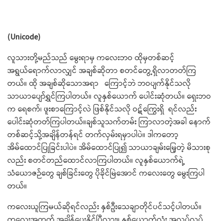
(Unicode)
လူသားတို့မည်သည် မွေးရာမှ ကလေးဘဝ ထိုမှတစ်ဆင့်
အရွယ်ရောက်လာလျှင် အချစ်ဆိုတာ စတင်တွေ့ရှိလာတတ်ကြ
တယ်။ ထို အချစ်ဆိုသောအရာ ကြောင့်ဘဲ ဘဝပျက်နိုင်သလို
သာယာပျော်ရွှင်ကြပါတယ်။ လူနှစ်ယောက် ပေါင်းဆုံတယ်။ ရှေးဘဝ
က ရေစက်၊ ဖူးစာကြောင့်လဲ ဖြစ်နိုင်သလို ဝဋ်ကြွေးရှိ ရင်လည်း
ပေါင်းဆုံတတ်ကြပါတယ်။ချစ်သူသက်တမ်း ကြာလာတဲ့အခါ နောက်
တစ်ဆင့်သို့အချိန်တန်ရင် တက်လှမ်းရမှာပါပဲ။ ဒါကတော့
အိမ်ထောင်ပြုခြင်းပါပဲ။ အိမ်ထောင်ပြု၍ သာယာချမ်းမြေ့တဲ့ မိသားစု
လည်း စတင်တည်ထောင်လာကြပါတယ်။ လူနှစ်ယောက်ရဲ့
သံယောဇဉ်တွေ ချစ်ခြင်းတွေ ပိုခိုင်မြဲအောင် ကလေးတွေ မွေးကြပါ
တယ်။
ကလေးယူကြမယ်ဆိုရင်လည်း နှစ်ဦးသေချာတိုင်ပင်သင့်ပါတယ်။
ကလေးအတွက် အချိန်ပေးနိုင်ပြီလား။ နှစ်ယောက်လုံး အလုပ်လုပ်