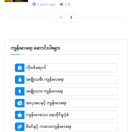
3 years ago
1.3k
ကျန်းမာရေး ဆောင်းပါးများ
ကိုဗစ်ရောဂါ
အမျိုးသမီး ကျန်းမာရေး
အမျိုးသား ကျန်းမာရေး
အလှအပနှင့် ကျန်းမာရေး
ကျန်းမာသော နေထိုင်မှုပုံစံ
မိခင်နှင့် ကလေးကျန်းမာရေး