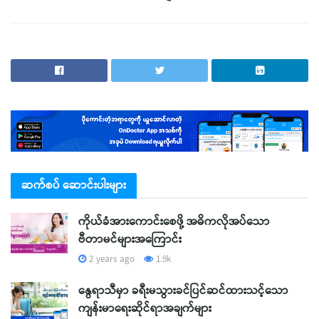
ဆက်စပ် ဆောင်းပါးများ
ကိုယ်ခံအားကောင်းစေဖို့ အဓိကလိုအပ်သော
ဗီတာမင်များအကြောင်း
2 years ago
1.9k
နွေရာသီမှာ ခရီးမသွားခင်ပြင်ဆင်ထားသင့်သော
ကျန်းမာရေးဆိုင်ရာအချက်များ