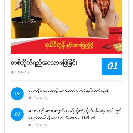
တစ်ကိုယ်ရည်အာသာဖြေခြင်း
0 SHARES
လေထိုးလေအောင့် သက်သာစေမယ့်နည်းလမ်းများ
0 SHARES
ယောကျာ်းလေးတွေသိထားဖို့လိုတဲ့ ကိုယ်ဝန်မရအောင် ရက်
ရှောင်တယ်ဆိုတာ (or) Calendar Method
0 SHARES