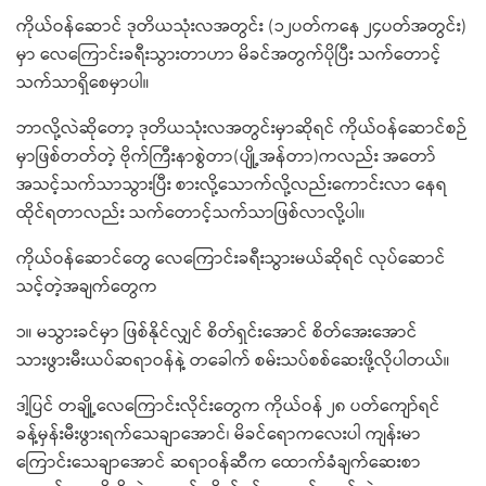
ကိုယ်ဝန်ဆောင် ဒုတိယသုံးလအတွင်း (၁၂ပတ်ကနေ ၂၄ပတ်အတွင်း)
မှာ လေကြောင်းခရီးသွားတာဟာ မိခင်အတွက်ပိုပြီး သက်တောင့်
သက်သာရှိစေမှာပါ။
ဘာလို့လဲဆိုတော့ ဒုတိယသုံးလအတွင်းမှာဆိုရင် ကိုယ်ဝန်ဆောင်စဉ်
မှာဖြစ်တတ်တဲ့ ဗိုက်ကြီးနာစွဲတာ(ပျို့အန်တာ)ကလည်း အတော်
အသင့်သက်သာသွားပြီး စားလို့သောက်လို့လည်းကောင်းလာ နေရ
ထိုင်ရတာလည်း သက်တောင့်သက်သာဖြစ်လာလို့ပါ။
ကိုယ်ဝန်ဆောင်တွေ လေကြောင်းခရီးသွားမယ်ဆိုရင် လုပ်ဆောင်
သင့်တဲ့အချက်တွေက
၁။ မသွားခင်မှာ ဖြစ်နိုင်လျှင် စိတ်ရှင်းအောင် စိတ်အေးအောင်
သားဖွားမီးယပ်ဆရာဝန်နဲ့ တခေါက် စမ်းသပ်စစ်ဆေးဖို့လိုပါတယ်။
ဒါ့ပြင် တချို့လေကြောင်းလိုင်းတွေက ကိုယ်ဝန် ၂၈ ပတ်ကျော်ရင်
ခန့်မှန်းမီးဖွားရက်သေချာအောင်၊ မိခင်ရောကလေးပါ ကျန်းမာ
ကြောင်းသေချာအောင် ဆရာဝန်ဆီက ထောက်ခံချက်ဆေးစာ