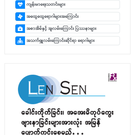
ကျန်းမာရေးသတင်းများ
အထွေထွေရောဂါများအကြောင်း
အစာအိမ်နှင့် အူလမ်းကြောင်း ပြဿနာများ
အသက်ရှူလမ်းကြောင်းဆိုင်ရာ ရောဂါများ