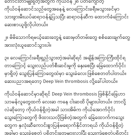
တောင်းတာမျိုးရှိတဲ့အတွက် ကိုယ်ဝန် ၂၈ ပတ်ကျော်တဲ့
ကိုယ်ဝန်ဆောင်သည်တွေအနေနဲ့ လေကြောင်းခရီးမသွားခင်မှာ
သားဖွားမီးယပ်ဆရာဝန်နဲ့ပြသပြီး ဆရာဝန်ဆီက ထောက်ခံကြောင်း
ဆေးစာယူဖို့လိုပါတယ်။
၂။ မိမိသောက်ရမယ့်ဆေးတွေနဲ့ ဆေးမှတ်တမ်းတွေ စစ်ဆေးချက်တွေ
အားလုံးယူဆောင်သွားပါ။
၃။ လေကြောင်းခရီးရှည်သွားတဲ့အခါဆိုရင် အချိန်အကြာကြီးထိုင်ရ
တာကြောင့် သွေးလည်ပတ်စီးဆင်းမှုကို နှေးစေပြီး ခြေထောက်ပိုင်း
မှာရှိတဲ့ သွေးပြန်ကြောတွေထဲမှာ သွေးခဲလေး ဖြစ်စေတတ်ပါတယ်။
ဆေးပညာအရတော့ Deep Vein thrombosis လို့ခေါ်ပါတယ်။
ကိုယ်ဝန်ဆောင်မှာဆိုရင် Deep Vein thrombosis ဖြစ်နိုင်ခြေဟာ
သာမန်လူတွေထက် လေးဆ ကနေ ငါးဆထိ ပိုများပါတယ်။ ဘာလို့
လဲဆိုတော့ ကိုယ်ဝန်ရှိတဲ့အခါ သားအိမ်က ကိုယ်အောက်ပိုင်း
သွေးကြောတွေကို ဖိထားသလိုဖြစ်တဲ့အတွက် ခြေထောက်ကသွေး
တွေက နှလုံးဆီကောင်းစွာပြန်မရောက်နိုင်တာရယ် ကိုယ်ဝန်ရှိတဲ့
အခါမှာ သွေးခဲစေတဲ့ ပရိုတင်းတွေများလာပြီး သွေးကျဲစေတဲ့ပရိုတင်း