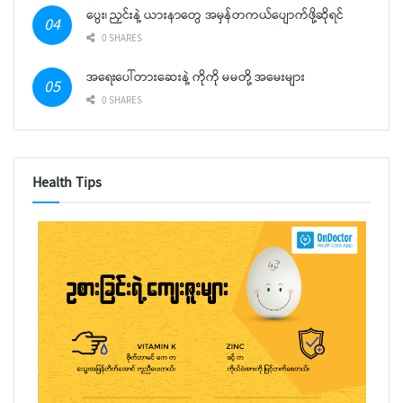
ပွေး၊ ညှင်းနဲ့ ယားနာတွေ အမှန်တကယ်ပျောက်ဖို့ဆိုရင်
0 SHARES
အရေးပေါ်တားဆေးနဲ့ ကိုကို မမတို့ အမေးများ
0 SHARES
Health Tips