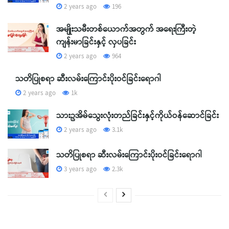
2 years ago
196
အမျိုးသမီးတစ်ယောက်အတွက် အရေးကြီးတဲ့
ကျန်းမာခြင်းနှင့် လှပခြင်း
2 years ago
964
သတိပြုစရာ ဆီးလမ်းကြောင်းပိုးဝင်ခြင်းရောဂါ
2 years ago
1k
သားဥအိမ်သွေးလုံးတည်ခြင်းနှင့်ကိုယ်ဝန်ဆောင်ခြင်း
2 years ago
3.1k
သတိပြုစရာ ဆီးလမ်းကြောင်းပိုးဝင်ခြင်းရောဂါ
3 years ago
2.3k