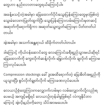
တွေဟာ နည်းလာတာတွေရယ်ကြောင့်ပါ။
အခန့်မသင့်တဲ့အခါမှာ ခြေထောက်ပိုင်းသွေးပြန်ကြောတွေမှာဖြစ်တဲ့
သွေးခဲလေးကပြုတ်ထွက်ပြီး သွေးပြန်ကြောလမ်းကြောင်းမှတဆင့်
အဆုတ်ကိုရောက်ရှိကာ အဆုတ်သွေးလွှတ်ကြောမှာ ပိတ်တတ်ပါ
တယ်။
အဲ့အခါမှာ အသက်အန္တရာယ် ထိခိုက်တတ်ပါတယ်။
ဒါကြောင့် ကိုယ်ဝန်ဆောင်တွေ လေကြောင်းခရီးရှည်သွားမယ်ဆိုရင်
ခြေထောက်ကို ကွေးလိုက်ဆန့်လိုက်၊ မြှောက်လိုက်၊ ချလိုက် မကြာမ
ကြာလုပ်ပေးပါ။
Compression stockings ခေါ် ဒူးအထိရောက်တဲ့ ခြေအိတ်အရှည်ကို
ယူသွားပြီး စွပ်လိုက်ချွတ်လိုက် မကြာခဏလုပ်ပေးပါ။
လေယာဉ်ခုံတွေကြားကလျှောက်လမ်းမှာ လမ်းလျှောက်လို့လည်းရ
ပေမယ့် အကျင့်မရှိရင် လေယာဉ်တုန်ခါမှုဖြစ်ရင် လဲကျနိုင်တာ
ကြောင့် အဲ့လိုနည်းကိုတော့ သိပ်အားမပေးပါ။