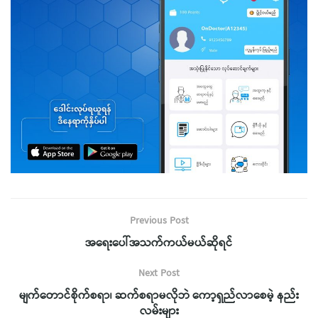
Previous Post
အရေးပေါ်အသက်ကယ်မယ်ဆိုရင်
Next Post
မျက်တောင်စိုက်စရာ၊ ဆက်စရာမလိုဘဲ ကော့ရှည်လာစေမဲ့ နည်း
လမ်းများ