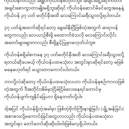
ကိုယ်ဝန်ကလည်း အမြွှာကိုယ်ဝန်မဟုတ်ဘူး၊ အချင်းရှေ့ရောက်တာ၊
အချင်းစောကွာတာမျိုးမရှိဘူးဆိုရင် ကိုယ်ဝန်ဆောင်မိခင်တွေအနေနဲ့
ကိုယ်ဝန် ၃၇ ပတ် မတိုင်မှီအထိ လေကြောင်းခရီးသွားလို့ရပါတယ်။
၃၇ ပတ်နဲ့အထက်ဆိုရင်တော့ မွေးခါနီးပြီဖြစ်တဲ့အတွက် ဆရာဝန်
တွေကလည်း လေယာဉ်စီးဖို့ မထောက်ခံသလို လေကြောင်းလိုင်း
အတော်များများကလည်း စီးဖို့ခွင့်ပြုမှာမဟုတ်ပါဘူး။
ကိုယ်ဝန်စရှိခါစကနေ ၃၇ ပတ်မတိုင်မှီအထိ လေကြောင်းခရီးသွားလို့
ရတယ်ဆိုပေမယ့် ကိုယ်ဝန်ပထမသုံးလ အတွင်းမှာဆိုရင်တော့ မဖြစ်
မနေမဟုတ်ရင် မသွားတာကောင်းပါတယ်။
ဘာလို့လဲဆိုတော့ ကိုယ်ဝန်ပထမသုံးလဟာ ကိုယ်ဝန်နုစဉ်ကာလဖြစ်
တဲ့အတွက် ဒီအတိုင်းအိမ်မှာငြိမ်ငြိမ်လေးနေရင်တောင်မှ
ကိုယ်ဝန်ပျက်ကျနိုင်ခြေဟာ ရှိနေတတ်လို့ပါ။
ဒါ့အပြင် ကိုယ်ဝန်ရှိတဲ့အခါမှာ ဖြစ်တဲ့ဗိုက်ကြီးနာစွဲခြင်း (ပျို့အန်ခြင်း)
အစာစားလို့မကောင်းခြင်းတွေဟာလည်း ကိုယ်ဝန်ပထမသုံးလ
အတွင်းမှာ တော်တော်ဆိုးဆိုးဝါးဝါးဖြစ်လေ့ရှိပါတယ်။