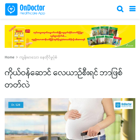
Home
ကျန်းမာသော နေထိုင်မှုပုံစံ
ကိုယ်ဝန်ဆောင် လေယာဉ်စီးရင် ဘာဖြစ်
တတ်လဲ