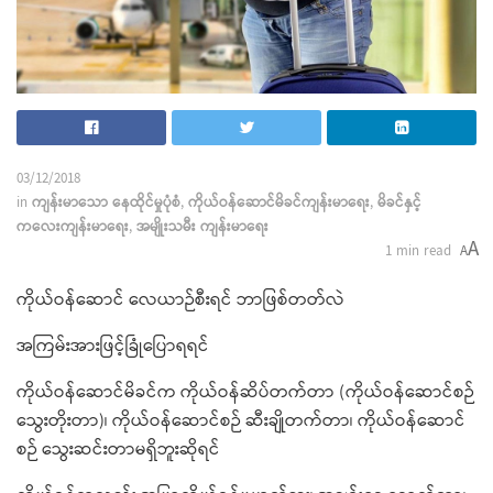
03/12/2018
in
ကျန်းမာသော နေထိုင်မှုပုံစံ
,
ကိုယ်ဝန်ဆောင်မိခင်ကျန်းမာရေး
,
မိခင်နှင့်
ကလေးကျန်းမာရေး
,
အမျိုးသမီး ကျန်းမာရေး
A
1 min read
A
ကိုယ်ဝန်ဆောင် လေယာဉ်စီးရင် ဘာဖြစ်တတ်လဲ
အကြမ်းအားဖြင့်ခြုံပြောရရင်
ကိုယ်ဝန်ဆောင်မိခင်က ကိုယ်ဝန်ဆိပ်တက်တာ (ကိုယ်ဝန်ဆောင်စဉ်
သွေးတိုးတာ)၊ ကိုယ်ဝန်ဆောင်စဉ် ဆီးချိုတက်တာ၊ ကိုယ်ဝန်ဆောင်
စဉ် သွေးဆင်းတာမရှိဘူးဆိုရင်