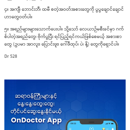
၄။ အကျီ၊ ဘောင်းဘီ၊ ထမီ စတဲ့အဝတ်အစားတွေကို ပွပွချောင်ချောင်
ဟာတွေဝတ်ပါ။
၅။ အရည်များများသောက်ပေးပါ။ သို့သော် လေယာဉ်မစီးခင်မှာ ဂက်
စ်ပါတဲ့အရည်တွေ၊ ဗိုက်ပွပြီး ရင်ပြည့်ရင်ကယ်ဖြစ်စေမယ့် အစားစာ
တွေ (ဥပမာ အာလူး၊ ပြောင်းဖူး၊ ဂေါ်ဖီထုပ်၊ ပဲ၊ နို့) တွေကိုရှောင်ပါ။
Dr 528