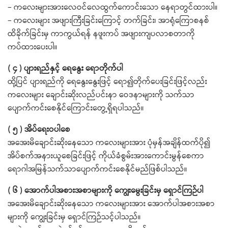
– ကလေးများအားလေဝင်လေထွက်ကောင်းသော နေရာတွင်ထားပါ။
– ကလေးများ အဖျားကြီးခြင်းကြောင့် တက်ခြင်း၊ အာရုံကြောစနစ်
ထိခိုက်ခြင်းမှ ကာကွယ်ရန် နဖူးကပ် အဖျားကျပလာစတာကို
ကပ်ထားပေးပါ။
( ၄ ) ပျားရည်နှင့် ရေနွေး ရောတိုက်ပါ
ထို့ပြင် ပျားရည်ကို ရေနွေးနွေးဖြင့် ရော၍တိုက်ပေးခြင်းဖြင့်လည်း
ကလေးများ ချောင်းဆိုးလည်ပင်းနာ ဝေဒနာများကို သက်သာ
ပျောက်ကင်းစေနိုင်ကြောင်းတွေ့ရှိရပါသည်။
( ၅ ) အိပ်ရေးဝပါစေ
အအေးမိချောင်းဆိုးနေသော ကလေးများအား ပုံမှန်အချိန်ထက်ပို၍
အိပ်စက်အနားယူစေခြင်းဖြင့် ကိုယ်ခံစွမ်းအားကောင်းမွန်စေကာ
ရောဂါအမြန်သက်သာပျောက်ကင်းစေနိုင်မည်ဖြစ်ပါသည်။
( ၆ ) အောက်ပါအစားအစာများကို ကျွေးမွေးခြင်းမှ ရှောင်ကြဉ်ပါ
အအေးမိချောင်းဆိုးနေသော ကလေးများအား အောက်ပါအစားအစာ
များကို ကျွေးခြင်းမှ ရှောင်ကြဉ်သင့်ပါသည်။