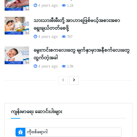
4 years ago
1.1k
သားသားမီးမီးတို့ အာဟာရဖြစ်မယ့်အစားအစာ
ရွေးချယ်တတ်စေဖို့
4 years ago
767
မွေးကင်းစကလေးတွေ မျက်နှာမှာအနီစက်လေးတွေ
ထွက်တဲ့အခါ
4 years ago
1.9k
ကျန်းမာရေး ဆောင်းပါးများ
ကိုဗစ်ရောဂါ