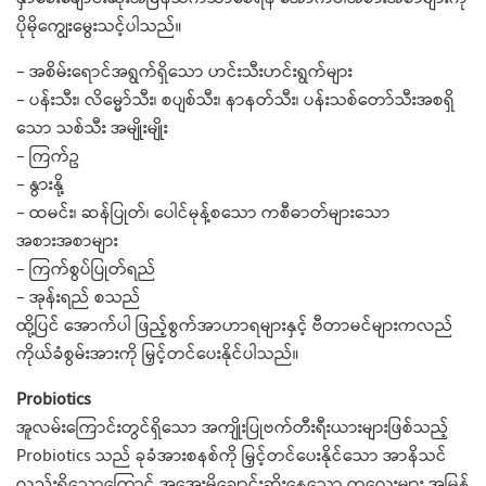
ပိုမိုကျွေးမွေးသင့်ပါသည်။
– အစိမ်းရောင်အရွက်ရှိသော ဟင်းသီးဟင်းရွက်များ
– ပန်းသီး၊ လိမ္မော်သီး၊ စပျစ်သီး၊ နာနတ်သီး၊ ပန်းသစ်တော်သီးအစရှိ
သော သစ်သီး အမျိုးမျိုး
– ကြက်ဥ
– နွားနို့
– ထမင်း၊ ဆန်ပြုတ်၊ ပေါင်မုန့်စသော ကစီဓာတ်များသော
အစားအစာများ
– ကြက်စွပ်ပြုတ်ရည်
– အုန်းရည် စသည်
ထို့ပြင် အောက်ပါ ဖြည့်စွက်အာဟာရများနှင့် ဗီတာမင်များကလည်
ကိုယ်ခံစွမ်းအားကို မြှင့်တင်ပေးနိုင်ပါသည်။
Probiotics
အူလမ်းကြောင်းတွင်ရှိသော အကျိုးပြုဗက်တီးရီးယားများဖြစ်သည့်
Probiotics သည် ခုခံအားစနစ်ကို မြှင့်တင်ပေးနိုင်သော အာနိသင်
လည်းရှိသောကြောင့် အအေးမိချောင်းဆိုးနေသော ကလေးများ အမြန်