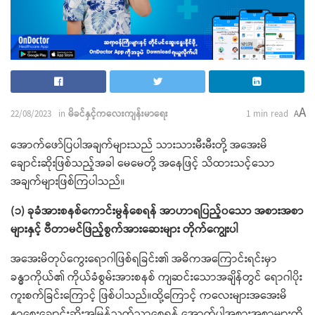
A
22/08/2023
in
မိခင်နှင့်ကလေးကျန်းမာရေး
1 min read
A
အောက်ဖော်ပြပါအချက်များသည် သားသားမီးမီးတို့ အအေးမိ
ချောင်းဆိုးဖြစ်သည့်အခါ မေမေတို့ အနေဖြင့် သိထားသင့်သော
အချက်များဖြစ်ကြပါသည်။
(၁) ခုခံအားစနစ်ကောင်းမွန်‌​စေရန် အာဟာရပြည့်၀သော အစားအစာ
များနှင့် ဗီတာမင်ဖြည့်စွက်အားဆေးများ တိုက်ကျွေးပါ
အအေးမိတုပ်ကွေးရောဂါဖြစ်ရခြင်း၏ အဓိကအကြောင်းရင်းမှာ
ခန္ဓာကိုယ်၏ ကိုယ်ခံစွမ်းအားစနစ် ကျဆင်းသောအချိန်တွင် ရောဂါပိုး
ကူးစက်ခြင်းကြောင့် ဖြစ်ပါသည်။ထို့ကြောင့် ကလေးများအအေးမိ
နှာစေးချောင်းဆိုးအမြန်သက်သာစေရန် အောက်ပါအစားအစာများကို