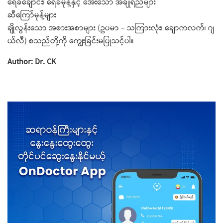
ရေခဲချောင်း၊ ရေခဲမုန့်နှင့် အေးသော အချိုရည်များ
ဆီကြော်မုန့်များ
ချိုလွန်းသော အစားအစာများ (ဥပမာ – သကြားလုံး၊ ချောကလက်၊ ဂျ
ယ်လီ) စသည်တို့ကို ကျွေးခြင်းမပြုသင့်ပါ။
Author: Dr. CK