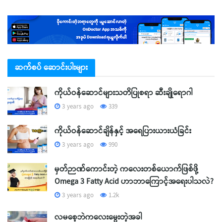
ဆက်စပ် ဆောင်းပါးများ
ကိုယ်ဝန်ဆောင်များသတိပြုစရာ ဆီးချိုရောဂါ
3 years ago
339
ကိုယ်ဝန်ဆောင်ချိန်နှင့် အရေပြားယားယံခြင်း
3 years ago
990
မှတ်ဉာဏ်ကောင်းတဲ့ ကလေးတစ်ယောက်ဖြစ်ဖို့
Omega 3 Fatty Acid ဟာဘာကြောင့်အရေးပါသလဲ?
3 years ago
1.2k
လမစေ့ဘဲကလေးမွေးတဲ့အခါ