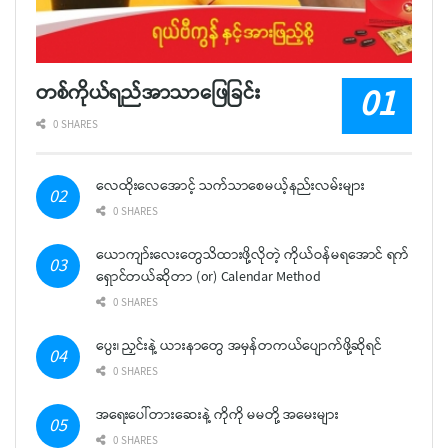
တစ်ကိုယ်ရည်အာသာဖြေခြင်း
0 SHARES
လေထိုးလေအောင့် သက်သာစေမယ့်နည်းလမ်းများ
0 SHARES
ယောကျာ်းလေးတွေသိထားဖို့လိုတဲ့ ကိုယ်ဝန်မရအောင် ရက်
ရှောင်တယ်ဆိုတာ (or) Calendar Method
0 SHARES
ပွေး၊ ညှင်းနဲ့ ယားနာတွေ အမှန်တကယ်ပျောက်ဖို့ဆိုရင်
0 SHARES
အရေးပေါ်တားဆေးနဲ့ ကိုကို မမတို့ အမေးများ
0 SHARES