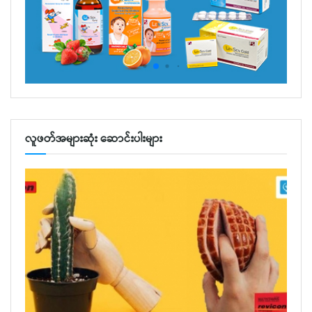
လူဖတ်အများဆုံး ဆောင်းပါးများ