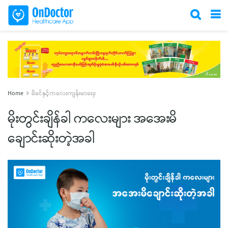
Home
မိခင်နှင့်ကလေးကျန်းမာရေး
မိုးတွင်းချိန်ခါ ကလေးများ အအေးမိ
ချောင်းဆိုးတဲ့အခါ