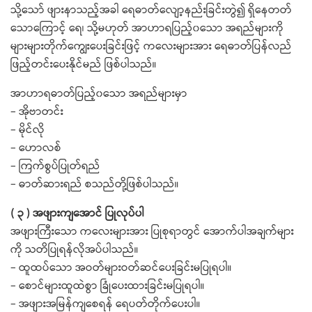
သို့သော် ဖျားနာသည့်အခါ ရေဓာတ်လျော့နည်းခြင်းတွဲ၍ ရှိနေတတ်
သောကြောင့် ရေ၊ သို့မဟုတ် အာဟာရပြည့်၀သော အရည်များကို
များများတိုက်ကျွေးပေးခြင်းဖြင့် ကလေးများအား ရေဓာတ်ပြန်လည်
ဖြည့်တင်းပေးနိုင်မည် ဖြစ်ပါသည်။
အာဟာရဓာတ်ပြည့်၀သော အရည်များမှာ
– အိုဗာတင်း
– မိုင်လို
– ‌ဟောလစ်
– ကြက်စွပ်ပြုတ်ရည်
– ဓာတ်ဆားရည် စသည်တို့ဖြစ်ပါသည်။
( ၃ ) အဖျားကျအောင် ပြုလုပ်ပါ
အဖျားကြီးသော ကလေးများအား ပြုစုရာတွင် အောက်ပါအချက်များ
ကို သတိပြုရန်လိုအပ်ပါသည်။
– ထူထပ်သော အဝတ်များဝတ်ဆင်ပေးခြင်းမပြုရပါ။
– စောင်များထူထဲစွာ ခြုံပေးထားခြင်းမပြုရပါ။
– အဖျားအမြန်ကျစေရန် ရေပတ်တိုက်ပေးပါ။