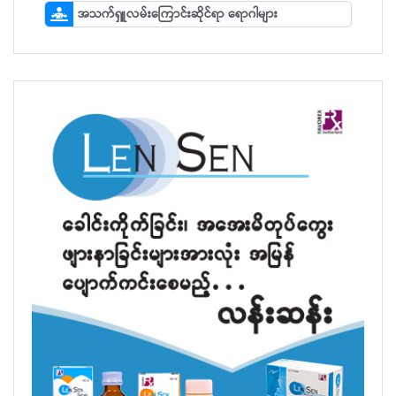
အသက်ရှူလမ်းကြောင်းဆိုင်ရာ ရောဂါများ