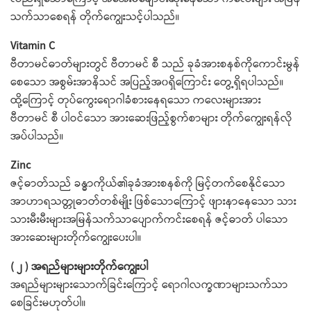
သက်သာစေရန် တိုက်ကျွေးသင့်ပါသည်။
Vitamin C
ဗီတာမင်ဓာတ်များတွင် ဗီတာမင် စီ သည် ခုခံအားစနစ်ကိုကောင်းမွန်
စေသော အစွမ်းအာနိသင် အပြည့်အ၀ရှိကြောင်း တွေ့ရှိရပါသည်။
ထို့ကြောင့် တုပ်ကွေးရောဂါခံစားနေရသော ကလေးများအား
ဗီတာမင် စီ ပါဝင်သော အားဆေးဖြည့်စွက်စာများ တိုက်ကျွေးရန်လို
အပ်ပါသည်။
Zinc
ဇင့်ဓာတ်သည် ခန္ဓာကိုယ်၏ခုခံအားစနစ်ကို မြင့်တက်စေနိုင်သော
အာဟာရသတ္တုဓာတ်တစ်မျိုး ဖြစ်သောကြောင့် ဖျားနာနေသော သား
သားမီးမီးများအမြန်သက်သာပျောက်ကင်းစေရန် ဇင့်ဓာတ် ပါသော
အားဆေးများတိုက်ကျွေးပေးပါ။
( ၂ ) အရည်များများတိုက်ကျွေးပါ
အရည်များများသောက်ခြင်းကြောင့် ရောဂါလက္ခဏာများသက်သာ
စေခြင်းမဟုတ်ပါ။