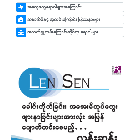
အထွေထွေရောဂါများအကြောင်း
အစာအိမ်နှင့် အူလမ်းကြောင်း ပြဿနာများ
အသက်ရှူလမ်းကြောင်းဆိုင်ရာ ရောဂါများ